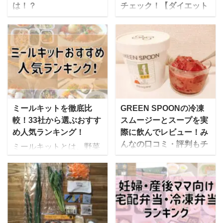
は！？
チェック！【ダイエット
◎】
テレビ朝日でも取り上げ
られた冷凍寿司。今まで
FIT FOOD HOME（フィ
とは違う「凍眠」という
ットフードホーム）は、
技術で急速冷凍され、新
美味しく栄養たっぷりの
しい宅配寿司の形として
食事を提供してくれる宅
注目されています。 この
食サービス。 普段の食卓
冷凍寿司ですが、株式会
に並べられるメニューは
社テクニカンの開発した
もちろん、ダイエットし
ミールキットを徹底比
GREEN SPOONの冷凍
「凍眠」という技術をも
ている人向けや美容を意
較！33社から選ぶおすす
スムージーとスープを実
とに、神奈川県で宅配寿
識した人向けのメニュ
め人気ランキング！
際に飲んでレビュー！み
司を提供している「海の
ー、女性の健康に着目し
んなの口コミ・評判もチ
ミールキットとは、野菜
詩」が全国販売を開始し
て作られたメニューなど
ェック！
や肉、魚、調味料など料
ています。 画像出典：テ
を取り扱っています。 こ
理に必要な食材やレシピ
GREEN SPOON（グリ
レビ朝日 2021年3月13日
だわりの詰まったFIT
が一揃えになった商品の
ーンスプーン）は、毎月
「冷凍なのにまるで握り
FOOD HOMEの商品は、
ことで、予め下ごしらえ
定額で自分に必要な野菜
たて 宅配寿司店の秘策
一流シェフと専属の管理
がされています。 買い物
がスムージーやスープと
とは」 凍眠の特徴 同じ
栄養士がメニュー開発か
に行く手間が省ける上に
言った形で自宅に届くサ