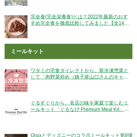
完全食(完全栄養食)とは？2022年最新のおす
すめ完全食を徹底比較してみました【全14
社】
ミールキット
ワタミの宅食ダイレクトから、新冷凍惣菜と
して「肉野菜炒め（銚子産山口さんのキャベ
ツ使用）」が登場！
ぐるすぐりから、名店の味を家庭で楽しむミ
ールキット「ぐるなび Premium Meal Kit」シ
リーズが新登場！
Oisixとディズニーのコラボミールキット第8弾