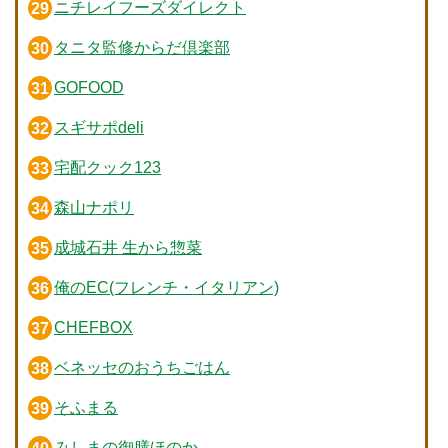
ニチレイフーズダイレクト
タニタ監修からだ倶楽部
GOFOOD
スギサポdeli
宅配クック123
森山ナポリ
成城石井 生から惣菜
俺のEC(フレンチ・イタリアン)
CHEFBOX
ベネッセのおうちごはん
そふまる
みしまの御膳ほのか