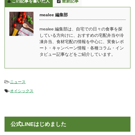
この記事を書いた人
最新記事
た売上No.１の野菜宅
のは難しくても、冷凍弁
配。 有機野菜や減農薬野
当ならたまの休みを作る
mealee 編集部
菜のほかに、肉・魚、加
ためのストックとしても
工品まで幅広く扱ってい
活用できますので、自分
mealee 編集部は、自宅での日々の食事を探
ます。 有機野菜や減農薬
の体調に合わせた使い方
している方向けに、おすすめの宅配弁当や冷
野菜、合成保存料と合成
を選んでみて下さいね。
凍弁当、食材宅配の情報を中心に、実食レポ
着色料不使用の加工品な
また妊娠中のママさんも
ート・キャンペーン情報・各種コラム・イン
ど健康に気を遣った食材
安心して食べることがで
タビュー記事などをご紹介しています。
ばかりなので、妊娠中や
きる宅配弁当・冷凍弁当
授乳中はもちろん ...
...
-
ニュース
-
オイシックス
公式LINEはじめました