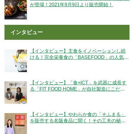
が登場！2021年9月9日より販売開始！
インタビュー
【インタビュー】主食をイノベーションし続
ける！完全栄養食の「BASEFOOD」の人気の
秘密とは？
【インタビュー】「食×ICT」を武器に成長す
る「FIT FOOD HOME」が自社製造にこだわ
る理由とは？
【インタビュー】やわらか食の「そふまる」
を販売する名阪食品に聞く！その工夫の秘密
とは？