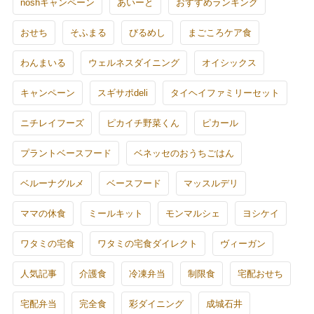
noshキャンペーン
あいーと
おすすめランキング
おせち
そふまる
びるめし
まごころケア食
わんまいる
ウェルネスダイニング
オイシックス
キャンペーン
スギサポdeli
タイヘイファミリーセット
ニチレイフーズ
ピカイチ野菜くん
ピカール
プラントベースフード
ベネッセのおうちごはん
ベルーナグルメ
ベースフード
マッスルデリ
ママの休食
ミールキット
モンマルシェ
ヨシケイ
ワタミの宅食
ワタミの宅食ダイレクト
ヴィーガン
人気記事
介護食
冷凍弁当
制限食
宅配おせち
宅配弁当
完全食
彩ダイニング
成城石井