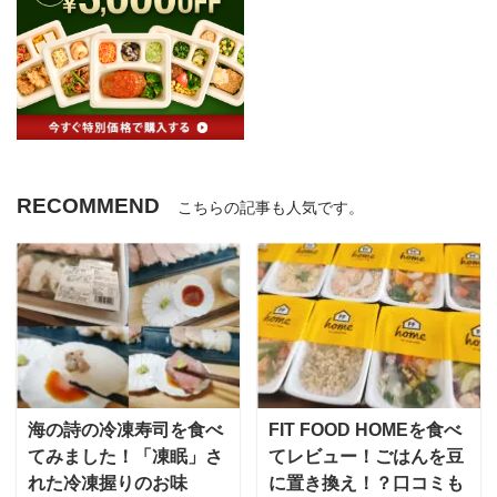
入ってい
パッケージに入っているので、作る前からワク
好物メ
ワクします。 食材はこのように使う分だけ入っ
とまち
ていて、人参や大根など手間のかか ...
何でも
なものは
RECOMMEND
こちらの記事も人気です。
海の詩の冷凍寿司を食べ
FIT FOOD HOMEを食べ
てみました！「凍眠」さ
てレビュー！ごはんを豆
れた冷凍握りのお味
に置き換え！？口コミも