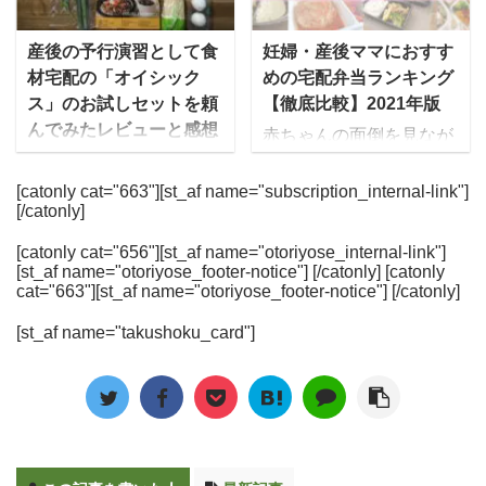
温度の冷凍庫に対して、
ら調理まで担当し、ジャ
自分で献立を考える必要
ービスです。 ゆいこ多く
約20倍の速さで冷凍可能
ンルも和洋中をはじめ季
がないため、子育て中や
のメディアに掲載され、
産後の予行演習として食
妊婦・産後ママにおすす
瞬間冷凍することで、発
節限定メニューなどを用
介護中、共働きの世帯か
oggiやSTORY、VERY、
材宅配の「オイシック
めの宅配弁当ランキング
生する氷の細胞が小さ
意！ 飽きのこないメニュ
ら人気を集めていますよ
ViViなど人気女性誌に取
ス」のお試しセットを頼
【徹底比較】2021年版
く、細胞の破壊を防止 解
ーとなっており、ダイエ
ね。 今までは、肉じゃが
り上げられています。 食
んでみたレビューと感想
凍時の旨 ...
ットコースを始め女性に
赤ちゃんの面倒を見なが
や生姜焼きなど家庭料理
材は加熱滅菌されている
人気 ...
ゆいこ私は現在妊活中な
ら食事の準備をするのが
のメニューが一般的でし
上に甘味料や保存料、化
のですが、妊娠中や子ど
大変、という産後ママに
[catonly cat="663"][st_af name="subscription_internal-link"]
たが、最近では人気レス
学調味料などの食品添加
[/catonly]
もが産まれたら、しばら
おすすめなのが、美味し
トランのシェフが監修し
物を一切使用していない
くは自転車に乗れなくな
くて栄養バランスの良い
たメニューや、ダイエッ
ので安全性が高く、何よ
[catonly cat="656"][st_af name="otoriyose_internal-link"]
ると思い、スーパーが遠
お弁当を届けてくれる
[st_af name="otoriyose_footer-notice"] [/catonly] [catonly
トや健康管理など向けに
り栄養素を損なわないよ
くて自転車でないと行け
「宅配弁当・食事宅配サ
cat="663"][st_af name="otoriyose_footer-notice"] [/catonly]
作られたメニューがある
うに食材ひとつひとつを
ない場所に住んでいる私
ービス」です。 ご飯作り
など、バリエーションは
瞬間冷凍されており、出
[st_af name="takushoku_card"]
は心配していました。 そ
たくない！食事作りが辛
多岐に渡っています。 一
来上がりがフレッシュと
んな時、宅配野菜がある
い・・・という方は旦那
方で、全般的に賞味期限
いうのが魅力です。
ということを知り、利用
さん・子供の分もまとめ
が短く、買い物から調 ...
GREEN SPOONの特徴
してみることに。
て冷凍弁当にしてしまう
GREEN SPO ...
Oisix（オイシックス）は
のも全然アリです！ ゆい
会員数220万人を突破し
こ毎食分のお弁当を買う