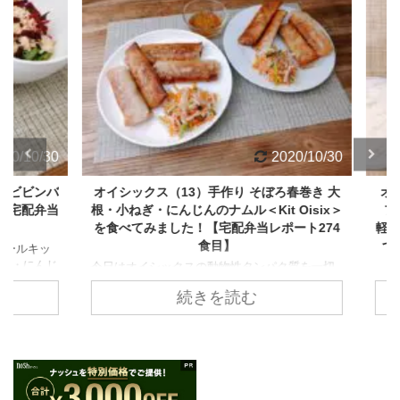
/10/30
2020/10/30
ビビンバ
オイシックス（13）手作り そぼろ春巻き 大
オイシ
【宅配弁当
根・小ねぎ・にんじんのナムル＜Kit Oisix＞
ファミ
を食べてみました！【宅配弁当レポート274
軽！塩
食目】
つぶ
ルキッ
た
・にんじ
今日はオイシックスの動物性タンパク質を一切
前回食べ
使わない「ビーガン食」のミールキットを食べ
豚肉は
続きを読む
待が高
てみます。 自宅で手軽にビーガン食を食べられ
楽しい
分ほど。
るということもあり、予想以上の売れ行きなん
ン」タ
っとかか
だとか。 作るメニューは「手作り そぼろ春巻き
がりソ
た。 レ
大根・小ねぎ・にんじんのナムル」です。 ゆい
です。
忘れて
こビーガン食は物足りないイメージがあります
のレシ
気づいて
が、はたして美味しいのでしょうか？ さっそく
クス品
とても
作ってみましょう。 こちらのようなおしゃれな
ね～。