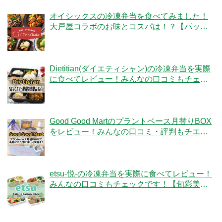
オイシックスの冷凍弁当を食べてみました！
大戸屋コラボのお味とコスパは！？【パッと
Oisix】
Dietitian(ダイエティシャン)の冷凍弁当を実際
に食べてレビュー！みんなの口コミもチェッ
クです！
Good Good Martのプラントベース月替りBOX
をレビュー！みんなの口コミ・評判もチエッ
ク！
etsu-悦-の冷凍弁当を実際に食べてレビュー！
みんなの口コミもチェックです！【旬彩美
膳】