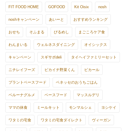
FIT FOOD HOME
GOFOOD
Kit Oisix
nosh
noshキャンペーン
あいーと
おすすめランキング
おせち
そふまる
びるめし
まごころケア食
わんまいる
ウェルネスダイニング
オイシックス
キャンペーン
スギサポdeli
タイヘイファミリーセット
ニチレイフーズ
ピカイチ野菜くん
ピカール
プラントベースフード
ベネッセのおうちごはん
ベルーナグルメ
ベースフード
マッスルデリ
ママの休食
ミールキット
モンマルシェ
ヨシケイ
ワタミの宅食
ワタミの宅食ダイレクト
ヴィーガン