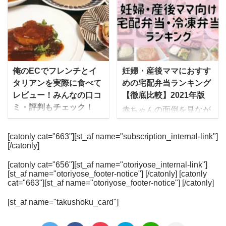
へ スーパーマーケット成
安心感と味にこだわった
ており、栄養バランスも
食を私だけでなく祖母に
城石井は、直輸入ワイ
実力派の食事宅配サービ
バッチリです。 また、日
も頼んでみて感想を聞き
ン、チーズ、自家製惣
スです。 流水解凍・湯せ
本の四季を大切にし、そ
ました→ レビューはこち
菜、生鮮食品、輸入菓子
んなどで簡単に準備が出
の時に仕入れた旬の食材
ら ワタミの宅食は「まご
など、日本だけでなく海
来るので、高齢者の方や
を使って食事を作るた
ころスタッフ」といわれ
外各地から取り寄せた、
忙しい主婦だけでなく、
俺のECでフレンチとイ
妊婦・産後ママにおすす
め、同じメニューは二度
るワタミの担当スタッフ
選りすぐりの食品をそろ
一人暮らしで料理の手間
タリアンを実際に食べて
めの宅配弁当ランキング
とないと言われていま
が、毎日直接手渡しでそ
えていることで有名で
を省きたい人たちからも
レビュー！みんなの口コ
【徹底比較】2021年版
す。 ゆいこ家に居ながら
の日の夕飯を届けてくれ
す。 だいすけちょっとい
人気になっています。 こ
ミ・評判もチェック！
全国の旬の食材を味わえ
ます。 管理栄養士と料理
赤ちゃんの面倒を見なが
いものを置いている良質
の記事では、わんまいる
るの ...
人が連携して、塩分 ...
俺のECとは、外食産業
ら食事の準備をするのが
な高級スーパーというイ
の気になる口コミ・評判
企業である俺の株式会社
大変、という産後ママに
[catonly cat="663"][st_af name="subscription_internal-link"]
メージですね。 その成城
や、おかずの評価、使い
[/catonly]
が運営する「俺の」シリ
おすすめなのが、美味し
石井が、食品・お弁当ト
勝手に関する疑問につい
ーズのお取り寄せ通販オ
くて栄養バランスの良い
レー製造メーカー最大手
ても答えていきます。
[catonly cat="656"][st_af name="otoriyose_internal-link"]
ンラインショップです。
お弁当を届けてくれる
[st_af name="otoriyose_footer-notice"] [/catonly] [catonly
のエフピコ社と組んで販
mealee編集部で実際にわ
俺のECでは、俺のシリ
「宅配弁当・食事宅配サ
cat="663"][st_af name="otoriyose_footer-notice"] [/catonly]
売しているのが「レンジ
んまいるを注文して食べ
ーズの中でも人気のフレ
ービス」です。 ご飯作り
アップ惣菜」の「生から
たときの料理の写真や、
[st_af name="takushoku_card"]
ンチとイタリアン、ベー
たくない！食事作りが辛
惣菜」シリーズです。 特
味の感想を詳しくお伝え
カリーを取り扱ってお
い・・・という方は旦那
殊な高性能プラスチック
します。 [toc] わんまいる