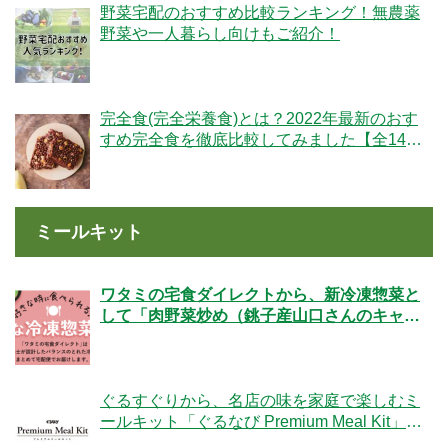
野菜宅配のおすすめ比較ランキング！無農薬
野菜や一人暮らし向けもご紹介！
完全食(完全栄養食)とは？2022年最新のおす
すめ完全食を徹底比較してみました【全14
社】
ミールキット
ワタミの宅食ダイレクトから、新冷凍惣菜と
して「肉野菜炒め（銚子産山口さんのキャベ
ツ使用）」が登場！
ぐるすぐりから、名店の味を家庭で楽しむミ
ールキット「ぐるなび Premium Meal Kit」シ
リーズが新登場！