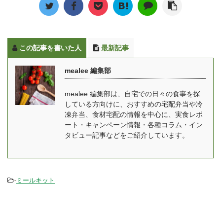
り、俺のシリーズの全店
さん・子供の分もまとめ
容器の中に入ってい ...
の特徴 まず最初にわんま
のシェフが総力を挙げて
て冷凍弁当にしてしまう
いる ...
商品開発に携わていま
のも全然アリです！ ゆい
す。 手間を掛けることな
こ毎食分のお弁当を買う
この記事を書いた人
最新記事
く、自宅にいながらレス
のは難しくても、冷凍弁
トランの味を気軽に楽し
当ならたまの休みを作る
mealee 編集部
むことができるようにな
ためのストックとしても
っており、贅沢でいて満
活用できますので、自分
mealee 編集部は、自宅での日々の食事を探
足感のある食事を提供し
の体調に合わせた使い方
している方向けに、おすすめの宅配弁当や冷
てくれます。 俺のイタリ
を選んでみて下さいね。
凍弁当、食材宅配の情報を中心に、実食レポ
アン・俺のフレンチと
また妊娠中のママさんも
ート・キャンペーン情報・各種コラム・イン
は？ 2011年9月に東京銀
安心して食べることがで
タビュー記事などをご紹介しています。
座に俺のイタリアン新橋
きる宅配弁当・冷凍弁当
本店が1号店としてオ ...
...
-
ミールキット