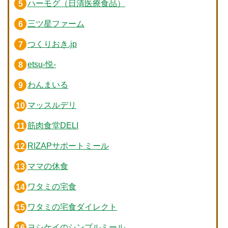
ハーモグ（日清医療食品）
三ツ星ファーム
つくりおき.jp
etsu-悦-
わんまいる
マッスルデリ
筋肉食堂DELI
RIZAPサポートミール
ママの休食
ワタミの宅食
ワタミの宅食ダイレクト
ヨシケイのシンプルミール