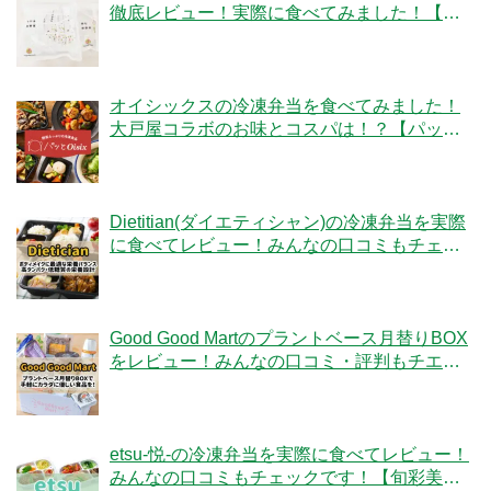
徹底レビュー！実際に食べてみました！【ベ
ジタブルテック】
オイシックスの冷凍弁当を食べてみました！
大戸屋コラボのお味とコスパは！？【パッと
Oisix】
Dietitian(ダイエティシャン)の冷凍弁当を実際
に食べてレビュー！みんなの口コミもチェッ
クです！
Good Good Martのプラントベース月替りBOX
をレビュー！みんなの口コミ・評判もチエッ
ク！
etsu-悦-の冷凍弁当を実際に食べてレビュー！
みんなの口コミもチェックです！【旬彩美