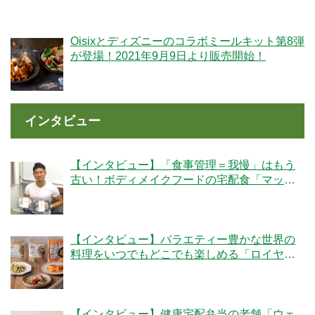
Oisixとディズニーのコラボミールキット第8弾
が登場！2021年9月9日より販売開始！
インタビュー
【インタビュー】「食事管理＝我慢」はもう
古い！ボディメイクフードの宅配食「マッス
ルデリ」の人気の秘密とは？
【インタビュー】バラエティー豊かな世界の
料理をいつでもどこでも楽しめる「ロイヤル
デリ」のこだわりとは！？
【インタビュー】健康宅配弁当の老舗「ウェ