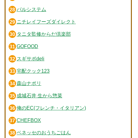
パルシステム
ニチレイフーズダイレクト
タニタ監修からだ倶楽部
GOFOOD
スギサポdeli
宅配クック123
森山ナポリ
成城石井 生から惣菜
俺のEC(フレンチ・イタリアン)
CHEFBOX
ベネッセのおうちごはん