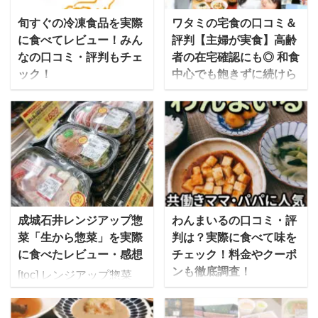
旬すぐの冷凍食品を実際
ワタミの宅食の口コミ＆
に食べてレビュー！みん
評判【主婦が実食】高齢
なの口コミ・評判もチェ
者の在宅確認にも◎ 和食
ック！
中心でも飽きずに続けら
れる味なのか？
「旬をすぐに」は、株式
会社ファンデリーが運営
テレビCMでもお馴染み
する宅配食で旬の食材を
のワタミの宅食は、介護
すぐに届けることから
事業大手のワタミが届け
「旬すぐ」とも呼ばれて
る、高齢者＆シニア向け
います。 信頼の置ける生
の宅配弁当サービスで
産者が作る食材を使い、
す。 この記事では、ワタ
食品添加物を使用せずに
ミの宅食の口コミ・評判
成城石井レンジアップ惣
わんまいるの口コミ・評
調理した冷凍食品を宅配
や、コース別の料金、メ
菜「生から惣菜」を実際
判は？実際に食べて味を
ですぐに届けてくれるサ
ニューについてわかりや
に食べたレビュー・感想
チェック！料金やクーポ
ービスとなっています。
すく紹介します。みんな
ンも徹底調査！
[toc] レンジアップ惣菜
安全な野菜を40種類以上
の口コミだけでなく実際
「生から惣菜」シリーズ
わんまいるの冷凍おかず
使用して作られる料理
に食べた感想もお伝えし
を求めて成城石井の店舗
は、合成保存料無添加の
は、管理栄養士が監修し
ます。 ゆいこワタミの宅