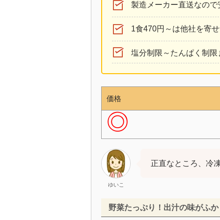
製造メーカー直送なので
1食470円～は他社を寄
塩分制限～たんぱく制限
価格
◎
正直なところ、冷凍
ゆいこ
野菜たっぷり！出汁の味がふか