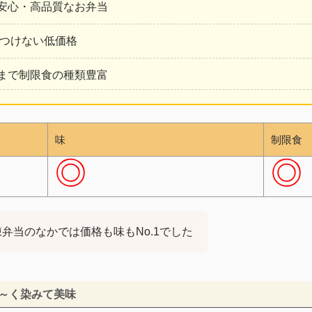
安心・高品質なお弁当
せつけない低価格
まで制限食の種類豊富
味
制限食
◎
◎
弁当のなかでは価格も味もNo.1でした
～く染みて美味