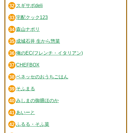
スギサポdeli
宅配クック123
森山ナポリ
成城石井 生から惣菜
俺のEC(フレンチ・イタリアン)
CHEFBOX
ベネッセのおうちごはん
そふまる
みしまの御膳ほのか
あいーと
ふるる・そふ菜