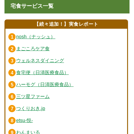
宅食サービス一覧
【続々追加！】実食レポート
nosh（ナッシュ）
まごころケア食
ウェルネスダイニング
食宅便（日清医療食品）
ハーモグ（日清医療食品）
三ツ星ファーム
つくりおき.jp
etsu-悦-
わんまいる