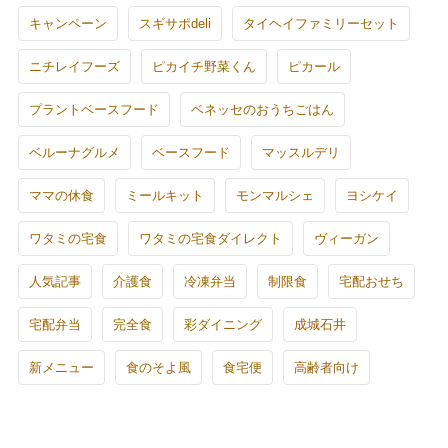
キャンペーン
スギサポdeli
タイヘイファミリーセット
ニチレイフーズ
ピカイチ野菜くん
ピカール
プラントベースフード
ベネッセのおうちごはん
ベルーナグルメ
ベースフード
マッスルデリ
ママの休食
ミールキット
モンマルシェ
ヨシケイ
ワタミの宅食
ワタミの宅食ダイレクト
ヴィーガン
人気記事
介護食
冷凍弁当
制限食
宅配おせち
宅配弁当
完全食
彩ダイニング
成城石井
新メニュー
食のそよ風
食宅便
高齢者向け