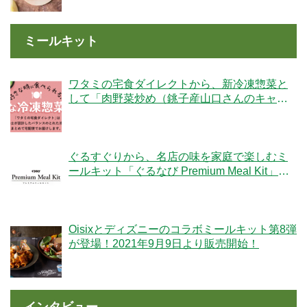
ミールキット
ワタミの宅食ダイレクトから、新冷凍惣菜と
して「肉野菜炒め（銚子産山口さんのキャベ
ツ使用）」が登場！
ぐるすぐりから、名店の味を家庭で楽しむミ
ールキット「ぐるなび Premium Meal Kit」シ
リーズが新登場！
Oisixとディズニーのコラボミールキット第8弾
が登場！2021年9月9日より販売開始！
インタビュー