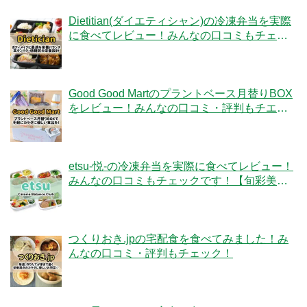
Dietitian(ダイエティシャン)の冷凍弁当を実際
に食べてレビュー！みんなの口コミもチェッ
クです！
Good Good Martのプラントベース月替りBOX
をレビュー！みんなの口コミ・評判もチエッ
ク！
etsu-悦-の冷凍弁当を実際に食べてレビュー！
みんなの口コミもチェックです！【旬彩美
膳】
つくりおき.jpの宅配食を食べてみました！み
んなの口コミ・評判もチェック！