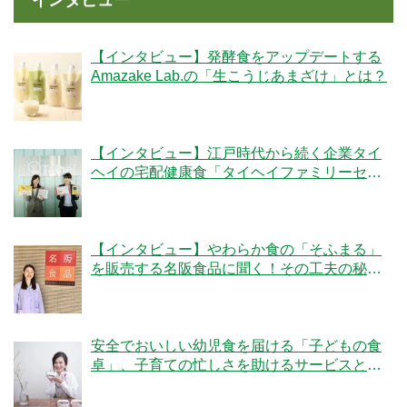
【インタビュー】発酵食をアップデートする
Amazake Lab.の「生こうじあまざけ」とは？
【インタビュー】江戸時代から続く企業タイ
ヘイの宅配健康食「タイヘイファミリーセッ
ト」のこだわりとは？
【インタビュー】やわらか食の「そふまる」
を販売する名阪食品に聞く！その工夫の秘密
とは？
安全でおいしい幼児食を届ける「子どもの食
卓」、子育ての忙しさを助けるサービスと
は？