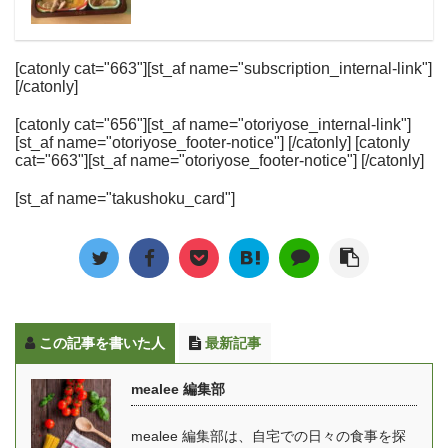
[catonly cat="663"][st_af name="subscription_internal-link"]
[/catonly]
[catonly cat="656"][st_af name="otoriyose_internal-link"]
[st_af name="otoriyose_footer-notice"] [/catonly] [catonly
cat="663"][st_af name="otoriyose_footer-notice"] [/catonly]
[st_af name="takushoku_card"]
この記事を書いた人
最新記事
mealee 編集部
mealee 編集部は、自宅での日々の食事を探