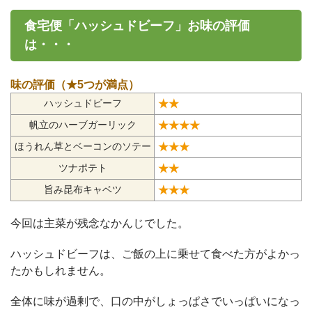
食宅便「ハッシュドビーフ」お味の評価
は・・・
味の評価（★5つが満点）
★★
ハッシュドビーフ
★★★★
帆立のハーブガーリック
★★★
ほうれん草とベーコンのソテー
★★
ツナポテト
★★★
旨み昆布キャベツ
今回は主菜が残念なかんじでした。
ハッシュドビーフは、ご飯の上に乗せて食べた方がよかっ
たかもしれません。
全体に味が過剰で、口の中がしょっぱさでいっぱいになっ