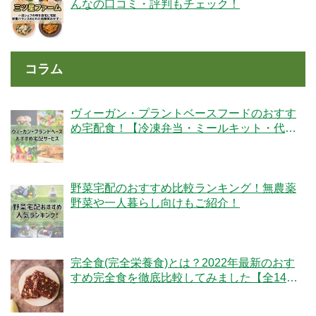
んなの口コミ・評判もチェック！
コラム
ヴィーガン・プラントベースフードのおすす
め宅配食！【冷凍弁当・ミールキット・代替
肉・完全食】
野菜宅配のおすすめ比較ランキング！無農薬
野菜や一人暮らし向けもご紹介！
完全食(完全栄養食)とは？2022年最新のおす
すめ完全食を徹底比較してみました【全14
社】