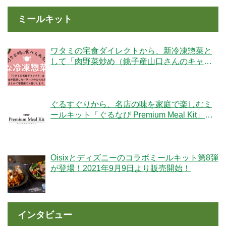
ミールキット
ワタミの宅食ダイレクトから、新冷凍惣菜と
して「肉野菜炒め（銚子産山口さんのキャベ
ツ使用）」が登場！
ぐるすぐりから、名店の味を家庭で楽しむミ
ールキット「ぐるなび Premium Meal Kit」シ
リーズが新登場！
Oisixとディズニーのコラボミールキット第8弾
が登場！2021年9月9日より販売開始！
インタビュー