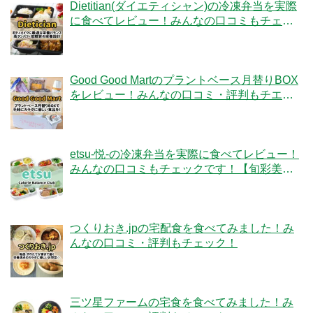
Dietitian(ダイエティシャン)の冷凍弁当を実際
に食べてレビュー！みんなの口コミもチェッ
クです！
Good Good Martのプラントベース月替りBOX
をレビュー！みんなの口コミ・評判もチエッ
ク！
etsu-悦-の冷凍弁当を実際に食べてレビュー！
みんなの口コミもチェックです！【旬彩美
膳】
つくりおき.jpの宅配食を食べてみました！み
んなの口コミ・評判もチェック！
三ツ星ファームの宅食を食べてみました！み