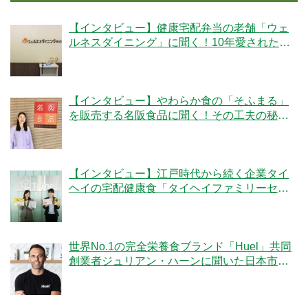
【インタビュー】健康宅配弁当の老舗「ウェ
ルネスダイニング」に聞く！10年愛された秘
密とは
【インタビュー】やわらか食の「そふまる」
を販売する名阪食品に聞く！その工夫の秘密
とは？
【インタビュー】江戸時代から続く企業タイ
ヘイの宅配健康食「タイヘイファミリーセッ
ト」のこだわりとは？
世界No.1の完全栄養食ブランド「Huel」共同
創業者ジュリアン・ハーンに聞いた日本市場
への期待