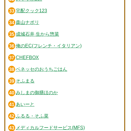
宅配クック123
森山ナポリ
成城石井 生から惣菜
俺のEC(フレンチ・イタリアン)
CHEFBOX
ベネッセのおうちごはん
そふまる
みしまの御膳ほのか
あいーと
ふるる・そふ菜
メディカルフードサービス(MFS)