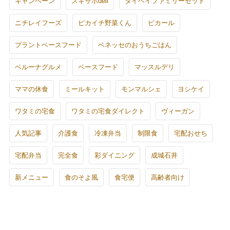
キャンペーン
スギサポdeli
タイヘイファミリーセット
ニチレイフーズ
ピカイチ野菜くん
ピカール
プラントベースフード
ベネッセのおうちごはん
ベルーナグルメ
ベースフード
マッスルデリ
ママの休食
ミールキット
モンマルシェ
ヨシケイ
ワタミの宅食
ワタミの宅食ダイレクト
ヴィーガン
人気記事
介護食
冷凍弁当
制限食
宅配おせち
宅配弁当
完全食
彩ダイニング
成城石井
新メニュー
食のそよ風
食宅便
高齢者向け