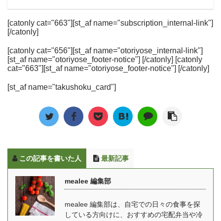
[catonly cat="663"][st_af name="subscription_internal-link"]
[/catonly]
[catonly cat="656"][st_af name="otoriyose_internal-link"]
[st_af name="otoriyose_footer-notice"] [/catonly] [catonly
cat="663"][st_af name="otoriyose_footer-notice"] [/catonly]
[st_af name="takushoku_card"]
この記事を書いた人
最新記事
mealee 編集部
mealee 編集部は、自宅での日々の食事を探
している方向けに、おすすめの宅配弁当や冷