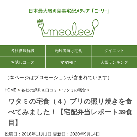
各社徹底解説
高齢者向け宅食
ダイエット
お試しコース
ママ向け
人気ランキング
（本ページはプロモーションが含まれています）
HOME
>
各社の評判＆口コミ
>
ワタミの宅食
>
ワタミの宅食（４）ブリの照り焼きを食
べてみました！【宅配弁当レポート39食
目】
投稿日：2018年11月1日 更新日：
2020年9月14日