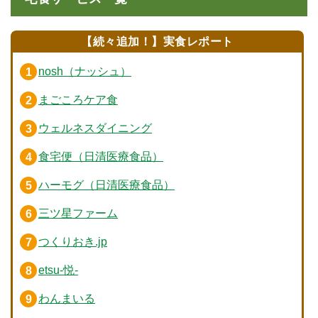
【続々追加！】実食レポート
nosh（ナッシュ）
まごころケア食
ウェルネスダイニング
食宅便（日清医療食品）
ハーモグ（日清医療食品）
三ツ星ファーム
つくりおき.jp
etsu-悦-
わんまいる