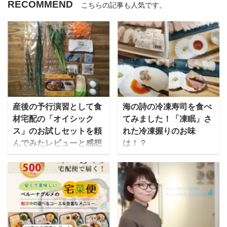
RECOMMEND
こちらの記事も人気です。
産後の予行演習として食
海の詩の冷凍寿司を食べ
材宅配の「オイシック
てみました！「凍眠」さ
ス」のお試しセットを頼
れた冷凍握りのお味
んでみたレビューと感想
は！？
ゆいこ私は現在妊活中な
テレビ朝日でも取り上げ
のですが、妊娠中や子ど
られた冷凍寿司。今まで
もが産まれたら、しばら
とは違う「凍眠」という
くは自転車に乗れなくな
技術で急速冷凍され、新
ると思い、スーパーが遠
しい宅配寿司の形として
くて自転車でないと行け
注目されています。 この