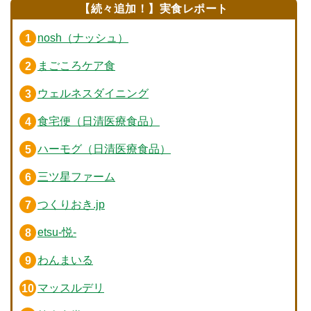
【続々追加！】実食レポート
nosh（ナッシュ）
まごころケア食
ウェルネスダイニング
食宅便（日清医療食品）
ハーモグ（日清医療食品）
三ツ星ファーム
つくりおき.jp
etsu-悦-
わんまいる
マッスルデリ