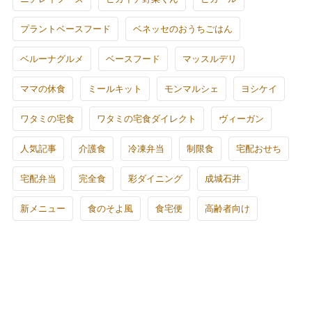
プラントベースフード
ベネッセのおうちごはん
ベルーナグルメ
ベースフード
マッスルデリ
ママの休食
ミールキット
モンマルシェ
ヨシケイ
ワタミの宅食
ワタミの宅食ダイレクト
ヴィーガン
人気記事
介護食
冷凍弁当
制限食
宅配おせち
宅配弁当
完全食
彩ダイニング
成城石井
新メニュー
食のそよ風
食宅便
高齢者向け