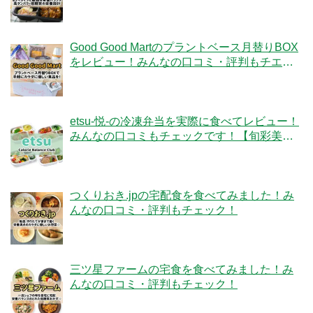
クです！
Good Good Martのプラントベース月替りBOX
をレビュー！みんなの口コミ・評判もチエッ
ク！
etsu-悦-の冷凍弁当を実際に食べてレビュー！
みんなの口コミもチェックです！【旬彩美
膳】
つくりおき.jpの宅配食を食べてみました！み
んなの口コミ・評判もチェック！
三ツ星ファームの宅食を食べてみました！み
んなの口コミ・評判もチェック！