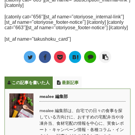
回10食セットで届き、1
セプトや、これから目指
[/catonly]
へ スーパーマーケット成
が監修した無添加のお弁
食あたりの価格は500円
していることについても
城石井は、直輸入ワイ
当を届けてくれる、冷凍
台（税込）。 ゆいこ宅配
お話を伺いました。 「マ
[catonly cat="656"][st_af name="otoriyose_internal-link"]
ン、チーズ、自家製惣
宅食サービスです。その
[st_af name="otoriyose_footer-notice"] [/catonly] [catonly
便で届く冷凍弁当・宅食
マの休食」をはじめたき
菜、生鮮食品、輸入菓子
名前の通り、徹底的に妊
cat="663"][st_af name="otoriyose_footer-notice"] [/catonly]
（食事宅配）の中では最
っかけとは？ mealee 今
など、日本だけでなく海
娠中・産後のママのため
安レベルです。 今回はそ
回はインタビューをあり
[st_af name="takushoku_card"]
外各地から取り寄せた、
に考えて作られたお弁当
んな宅菜便の中でも人気
がとうございます。簡単
選りすぐりの食品をそろ
となっています。 妊娠中
のシリーズ、「ほほえみ
に自己紹介をお願いいた
えていることで有名で
一番つらい家事といわれ
御膳」を全10食たべたレ
します。 しき：「ママの
す。 だいすけちょっとい
る「料理」の手間からマ
ポートをは ...
休食」の事業責任者を務
いものを置いている良質
マを解放できるようにと
めてい ...
な高級スーパーというイ
いう思いからママの休食
この記事を書いた人
最新記事
メージですね。 その成城
は生まれています。 冷凍
石井が、食品・お弁当ト
弁当なのでいつでも食べ
mealee 編集部
レー製造メーカー最大手
れる・簡単に準備出来
のエフピコ社と組んで販
る・洗い物も簡単です。
mealee 編集部は、自宅での日々の食事を探
売しているのが「レンジ
栄養面についても、妊娠
している方向けに、おすすめの宅配弁当や冷
アップ惣菜」の「生から
中・産後とでそれぞれ違
凍弁当、食材宅配の情報を中心に、実食レポ
惣菜」シリーズです。 特
うメニューとなってお
ート・キャンペーン情報・各種コラム・イン