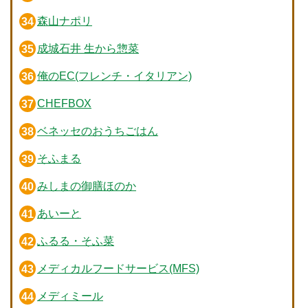
森山ナポリ
成城石井 生から惣菜
俺のEC(フレンチ・イタリアン)
CHEFBOX
ベネッセのおうちごはん
そふまる
みしまの御膳ほのか
あいーと
ふるる・そふ菜
メディカルフードサービス(MFS)
メディミール