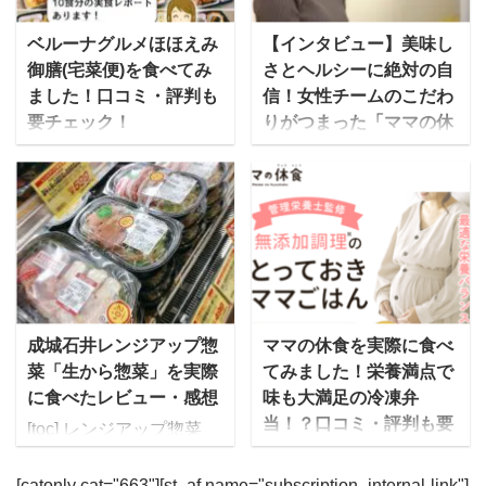
ない場所に住んでいる私
冷凍寿司ですが、株式会
は心配していました。 そ
社テクニカンの開発した
ベルーナグルメほほえみ
【インタビュー】美味し
んな時、宅配野菜がある
「凍眠」という技術をも
御膳(宅菜便)を食べてみ
さとヘルシーに絶対の自
ということを知り、利用
とに、神奈川県で宅配寿
ました！口コミ・評判も
信！女性チームのこだわ
してみることに。
司を提供している「海の
要チェック！
りがつまった「ママの休
Oisix（オイシックス）は
詩」が全国販売を開始し
食」にかける想いとは
ベルーナグルメの「宅菜
会員数220万人を突破し
ています。 画像出典：テ
便（たくさいびん）」
”ステイホーム”が話題と
た売上No.１の野菜宅
レビ朝日 2021年3月13日
は、カタログ通販の老舗
なった2020年は、新しい
配。 有機野菜や減農薬野
「冷凍なのにまるで握り
ベルーナが提供する、和
タイプの宅食・宅配弁当
菜のほかに、肉・魚、加
たて 宅配寿司店の秘策
洋中の”家庭の味”をお得
が続々と登場していま
工品まで幅広く扱ってい
とは」 凍眠の特徴 同じ
なセットで届ける宅配弁
す。ママ向けの冷凍宅食
ます。 有機野菜や減農薬
温度の冷凍庫に対して、
当・宅食（食事宅配）で
サービスの「ママの休
野菜、合成保存料と合成
約20倍の速さで冷凍可能
す。 冷凍弁当で保管もし
食」も2020年に運営を開
成城石井レンジアップ惣
ママの休食を実際に食べ
着色料不使用の加工品な
瞬間冷凍することで、発
やすく、栄養バランスを
始した新サービスです。
菜「生から惣菜」を実際
てみました！栄養満点で
ど健康に気を遣った食材
生する氷の細胞が小さ
考慮した合計60種ものメ
今回は「ママの休食」を
に食べたレビュー・感想
味も大満足の冷凍弁
ばかりなので、妊娠中や
く、細胞の破壊を防止 解
ニューを低価格で届けて
運営するセブンリッチグ
当！？口コミ・評判も要
授乳中はもちろん ...
凍時の旨 ...
[toc] レンジアップ惣菜
くれます。 特に注目なの
ループのしきさんにお話
チェックです！
「生から惣菜」シリーズ
は、価格の安さです！1
を伺いました。そのコン
を求めて成城石井の店舗
ママの休食は管理栄養士
[catonly cat="663"][st_af name="subscription_internal-link"]