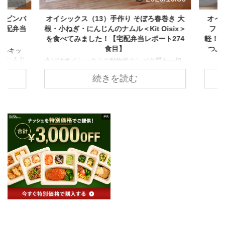
ビビンバ
オイシックス（13）手作り そぼろ春巻き 大
オイシ
【宅配弁当
根・小ねぎ・にんじんのナムル＜Kit Oisix＞
ファミ
を食べてみました！【宅配弁当レポート274
軽！塩
食目】
つぶ
ルキッ
た
・にんじ
今日はオイシックスの動物性タンパク質を一切
前回食べ
使わない「ビーガン食」のミールキットを食べ
豚肉は
続きを読む
待が高
てみます。 自宅で手軽にビーガン食を食べられ
楽しい
分ほど。
るということもあり、予想以上の売れ行きなん
ン」タ
っとかか
だとか。 作るメニューは「手作り そぼろ春巻き
がりソ
た。 レ
大根・小ねぎ・にんじんのナムル」です。 ゆい
です。
忘れて
こビーガン食は物足りないイメージがあります
のレシ
気づいて
が、はたして美味しいのでしょうか？ さっそく
クス品
とても
作ってみましょう。 こちらのようなおしゃれな
ね～。
入ってい
パッケージに入っているので、作る前からワク
好物メ
ワクします。 食材はこのように使う分だけ入っ
とまち
ていて、人参や大根など手間のかか ...
何でも
なものは