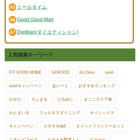
ミールタイム
Good Good Mart
Dietitian(ダイエティシャン)
人気検索キーワード
FIT FOOD HOME
GOFOOD
Kit Oisix
nosh
noshキャンペーン
あいーと
おすすめランキング
おせち
そふまる
びるめし
まごころケア食
わんまいる
ウェルネスダイニング
オイシックス
キャンペーン
スギサポdeli
タイヘイファミリーセット
ニチレイフーズ
ピカイチ野菜くん
ピカール