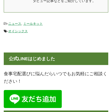
殊な高性能プラスチック
り、健康面でもしっかり
タビュー記事などをご紹介しています。
容器の中に入ってい ...
した食事を摂ることが出
来ます。 関連記事：
mealee編集部がママの休
-
ニュース
,
ミールキット
...
-
オイシックス
公式LINEはじめました
食事宅配選びに悩んだらいつでもお気軽にご相談く
ださい！