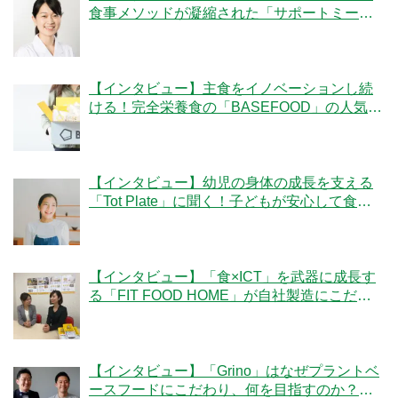
食事メソッドが凝縮された「サポートミー
ル」の魅力とは？
【インタビュー】主食をイノベーションし続
ける！完全栄養食の「BASEFOOD」の人気の
秘密とは？
【インタビュー】幼児の身体の成長を支える
「Tot Plate」に聞く！子どもが安心して食べ
られる食事とは？
【インタビュー】「食×ICT」を武器に成長す
る「FIT FOOD HOME」が自社製造にこだわ
る理由とは？
【インタビュー】「Grino」はなぜプラントベ
ースフードにこだわり、何を目指すのか？創