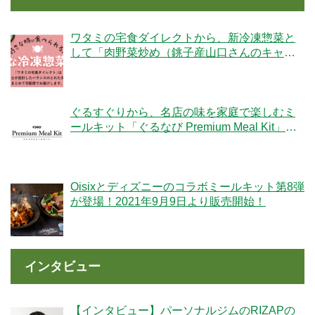
ワタミの宅食ダイレクトから、新冷凍惣菜と
して「肉野菜炒め（銚子産山口さんのキャベ
ツ使用）」が登場！
ぐるすぐりから、名店の味を家庭で楽しむミ
ールキット「ぐるなび Premium Meal Kit」シ
リーズが新登場！
Oisixとディズニーのコラボミールキット第8弾
が登場！2021年9月9日より販売開始！
インタビュー
【インタビュー】パーソナルジムのRIZAPの