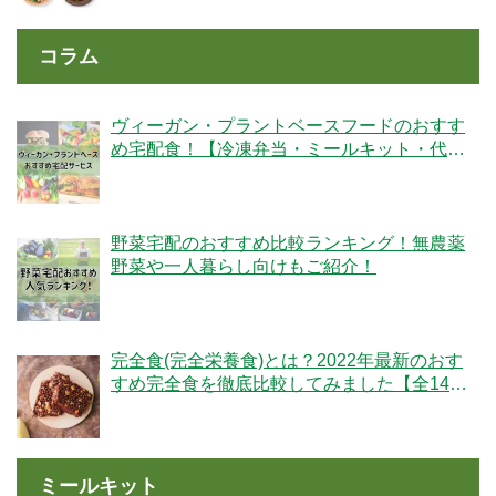
コラム
ヴィーガン・プラントベースフードのおすす
め宅配食！【冷凍弁当・ミールキット・代替
肉・完全食】
野菜宅配のおすすめ比較ランキング！無農薬
野菜や一人暮らし向けもご紹介！
完全食(完全栄養食)とは？2022年最新のおす
すめ完全食を徹底比較してみました【全14
社】
ミールキット