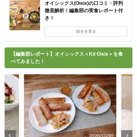
オイシックス(Oisix)の口コミ・評判
徹底解析！編集部の実食レポート付
き！
続きを見る
【編集部レポート】オイシックス＜Kit Oisix＞を食
べてみました！
/10/30
2020/10/30