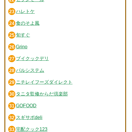
ハレトケ
食のそよ風
旬すぐ
Grino
ブイクックデリ
パルシステム
ニチレイフーズダイレクト
タニタ監修からだ倶楽部
GOFOOD
スギサポdeli
宅配クック123