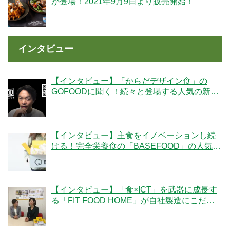
が登場！2021年9月9日より販売開始！
インタビュー
【インタビュー】「からだデザイン食」の
GOFOODに聞く！続々と登場する人気の新メ
ニューの秘密とは
【インタビュー】主食をイノベーションし続
ける！完全栄養食の「BASEFOOD」の人気の
秘密とは？
【インタビュー】「食×ICT」を武器に成長す
る「FIT FOOD HOME」が自社製造にこだわ
る理由とは？