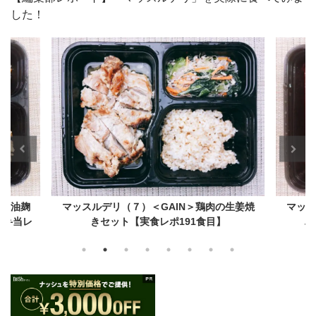
した！
の生姜焼
マッスルデリ（６）＜GAIN＞鶏肉豆腐ハン
マッス
】
バーグセット【実食レポ190食目】
スパ