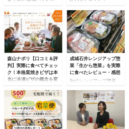
◎】
「結果にコミットする」
[toc] 独身一人暮らし。仕
でお馴染みのライザップ
事が終われば後は自分の
から、一人ではなかなか
時間ですが・・・ 「あ～
続かないボディメイクを
あ、今日も帰りはこんな
サポートするための「高
時間」 「いつまでもこん
たんぱく低糖質」な宅食
な食生活でいいのか
が誕生しています。 ライ
な・・・」 「健康診断の
ザップでは無理せず続け
森山ナポリ【口コミ＆評
成城石井レンジアップ惣
数値も年々悪くなってい
られるように、パーソナ
判】実際に食べてチェッ
菜「生から惣菜」を実際
ってるような・・・」
ルトレーナーや管理栄養
ク！本格窯焼きピザは本
に食べたレビュー・感想
「でも自炊するの面倒く
士の手厚いサポートを受
当に冷凍ピザの概念を変
[toc] レンジアップ惣菜
さい」 「家に帰ったら、
けながら、食事習慣・生
えるのか？
「生から惣菜」シリーズ
さっさとお風呂入ってネ
活習慣を改善し、理想の
森山ナポリとは、北陸の
を求めて成城石井の店舗
ット見て寝たい」 そんな
体形を目指す手伝いをす
古都・金沢生まれの、厳
へ スーパーマーケット成
方には冷凍庫にストック
るためのマンツーマンに
選食材をふんだんに使っ
城石井は、直輸入ワイ
できる宅配弁当・宅食
よるボディメイクの他に
たワンランク上の窯焼き
ン、チーズ、自家製惣
（食事宅配）をおすすめ
も、もっと手軽にライザ
ピザです。 ピザの具材に
菜、生鮮食品、輸入菓子
します！ 独身一人暮らし
ップを体験できるように