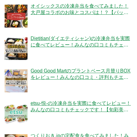
オイシックスの冷凍弁当を食べてみました！
大戸屋コラボのお味とコスパは！？【パッと
Oisix】
Dietitian(ダイエティシャン)の冷凍弁当を実際
に食べてレビュー！みんなの口コミもチェッ
クです！
Good Good Martのプラントベース月替りBOX
をレビュー！みんなの口コミ・評判もチエッ
ク！
etsu-悦-の冷凍弁当を実際に食べてレビュー！
みんなの口コミもチェックです！【旬彩美
膳】
つくりおき.jpの宅配食を食べてみました！み