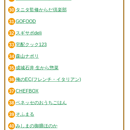
タニタ監修からだ倶楽部
GOFOOD
スギサポdeli
宅配クック123
森山ナポリ
成城石井 生から惣菜
俺のEC(フレンチ・イタリアン)
CHEFBOX
ベネッセのおうちごはん
そふまる
みしまの御膳ほのか