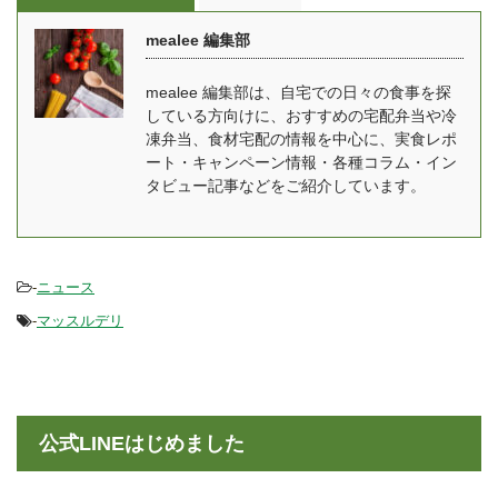
食あたりの価格は500円
セプトや現在人気のコー
mealee 編集部
台（税込）。 ゆいこ宅配
スについて詳しくお聞き
便で届く冷凍弁当・宅食
しました。 IT企業の
mealee 編集部は、自宅での日々の食事を探
（食事宅配）の中では最
「AIVICK」が健康宅食サ
している方向けに、おすすめの宅配弁当や冷
安レベルです。 今回はそ
ービスをはじめたわけ
凍弁当、食材宅配の情報を中心に、実食レポ
んな宅菜便の中でも人気
mealee 今回はインタビ
ート・キャンペーン情報・各種コラム・イン
のシリーズ、「ほほえみ
ューをありがとうござい
タビュー記事などをご紹介しています。
御膳」を全10食たべたレ
ます。簡単に自己紹介を
ポートをは ...
お願いい ...
-
ニュース
-
マッスルデリ
公式LINEはじめました