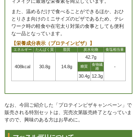
ィメイクに最適な栄養素を両立しています。
また、温めるだけで食べることができるほか、おひ
とりさま向けのミニサイズのピザであるため、テレ
ワーク時の軽食や在宅太り対策の食事としても便利
な一品となっています。
【栄養成分表示（プロテインピザ）】
エネルギー
たんぱく質
脂質
炭水化物
食塩相当量
42.7g
食物繊
408kcal
30.8g
14.8g
-
糖質
維
30.4g
12.3g
なお、今回ご紹介した「プロテインピザキャンペーン」で
販売される特別セットは、完売次第販売終了となっていま
すので、興味のある方はお早めに。