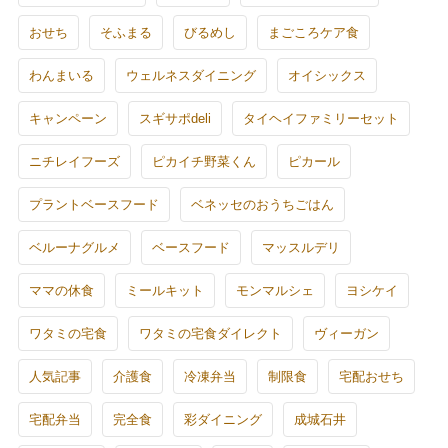
おせち
そふまる
びるめし
まごころケア食
わんまいる
ウェルネスダイニング
オイシックス
キャンペーン
スギサポdeli
タイヘイファミリーセット
ニチレイフーズ
ピカイチ野菜くん
ピカール
プラントベースフード
ベネッセのおうちごはん
ベルーナグルメ
ベースフード
マッスルデリ
ママの休食
ミールキット
モンマルシェ
ヨシケイ
ワタミの宅食
ワタミの宅食ダイレクト
ヴィーガン
人気記事
介護食
冷凍弁当
制限食
宅配おせち
宅配弁当
完全食
彩ダイニング
成城石井