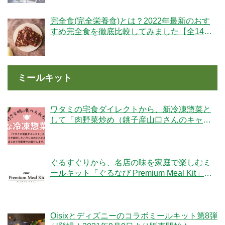
完全食(完全栄養食)とは？2022年最新のおす
すめ完全食を徹底比較してみました【全14
社】
ミールキット
ワタミの宅食ダイレクトから、新冷凍惣菜と
して「肉野菜炒め（銚子産山口さんのキャベ
ツ使用）」が登場！
ぐるすぐりから、名店の味を家庭で楽しむミ
ールキット「ぐるなび Premium Meal Kit」シ
リーズが新登場！
Oisixとディズニーのコラボミールキット第8弾