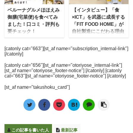
ご当地の特産品をふんだ
など、日本だけでなく海
向け 宅配冷凍弁当選びの
オンラインショップも展
んに使った手作りのオリ
外各地から取り寄せた、
ベルーナグルメほほえみ
【インタビュー】「食
ポイント 宅配便で届いて
開しています。 関連記
ジナルピザが、自宅に宅
選りすぐりの食品をそろ
御膳(宅菜便)を食べてみ
×ICT」を武器に成長する
冷凍庫にストックできる
事：サポートミールの開
配便で届きます。 [toc] 森
えていることで有名で
ました！口コミ・評判も
「FIT FOOD HOME」が
電子レンジ解凍5～6分で
発にも携わった、RIZAP
山ナポリの口コミ・評判
す。 だいすけちょっとい
要チェック！
自社製造にこだわる理由
食べられる 開けやすいパ
の管理栄養士の方にイ ...
について まずは巷ではど
いものを置いている良質
とは？
ッ ...
ベルーナグルメの「宅菜
のように思われているの
な高級スーパーというイ
便（たくさいびん）」
一流シェフが手作りした
[catonly cat="663"][st_af name="subscription_internal-link"]
でしょうか、SNSを中心
メージですね。 その成城
[/catonly]
は、カタログ通販の老舗
おかずを冷凍で届ける今
にチェックしてみまし
石井が、食品・お弁当ト
ベルーナが提供する、和
人気の健康宅食サービス
た。 View this
レー製造メーカー最大手
[catonly cat="656"][st_af name="otoriyose_internal-link"]
洋中の”家庭の味”をお得
「FIT HOOD HOME（フ
[st_af name="otoriyose_footer-notice"] [/catonly] [catonly
post on Instagram
のエフピコ社と組んで販
なセットで届ける宅配弁
ィットフードホー
cat="663"][st_af name="otoriyose_footer-notice"] [/catonly]
今夜はピザパーティ
売しているのが「レンジ
当・宅食（食事宅配）で
ム）」。同サービスを運
ー
森 ...
アップ惣菜」の「生から
[st_af name="takushoku_card"]
す。 冷凍弁当で保管もし
営するAIVICK（アイヴィ
惣菜」シリーズです。 特
やすく、栄養バランスを
ック）は、実はもともと
殊な高性能プラスチック
考慮した合計60種ものメ
IT企業だったのです。 ど
容器の中に入ってい ...
ニューを低価格で届けて
うしてIT企業の同社が宅
くれます。 特に注目なの
食サービスに参入したの
は、価格の安さです！1
か？を詳しく聞きつつ、
この記事を書いた人
最新記事
回10食セットで届き、1
FIT FOOD HOME のコン