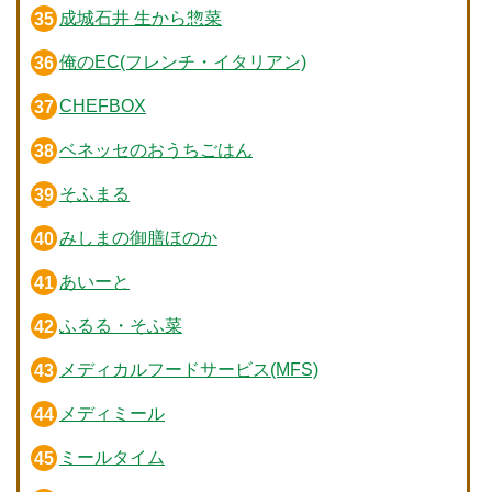
成城石井 生から惣菜
俺のEC(フレンチ・イタリアン)
CHEFBOX
ベネッセのおうちごはん
そふまる
みしまの御膳ほのか
あいーと
ふるる・そふ菜
メディカルフードサービス(MFS)
メディミール
ミールタイム