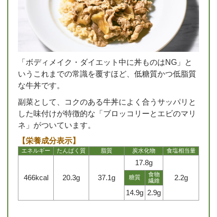
「ボディメイク・ダイエット中に丼ものはNG」と
いうこれまでの常識を覆すほど、低糖質かつ低脂質
な牛丼です。
副菜として、コクのある牛丼によく合うサッパリと
した味付けが特徴的な「ブロッコリーとエビのマリ
ネ」がついています。
【栄養成分表示】
エネルギー
たんぱく質
脂質
炭水化物
食塩相当量
17.8g
食物
466kcal
20.3g
37.1g
2.2g
糖質
繊維
14.9g
2.9g