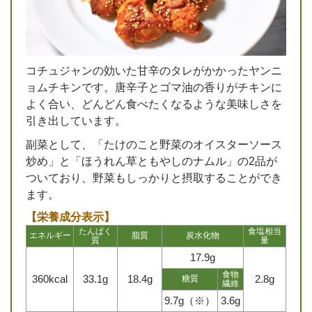
コチュジャンの効いた甘辛のタレがかかったヤンニ
ョムチキンです。唐辛子とゴマ油の香りがチキンに
よく合い、どんどん食べたくなるような美味しさを
引き出しています。
副菜として、「たけのこと野菜のオイスターソース
炒め」と「ほうれん草ともやしのナムル」の2品が
ついており、野菜もしっかりと摂取することができ
ます。
【栄養成分表示】
たんぱく
食塩相当
エネルギー
脂質
炭水化物
質
量
17.9g
食物
360kcal
33.1g
18.4g
2.8g
糖質
繊維
9.7g（※）
3.6g