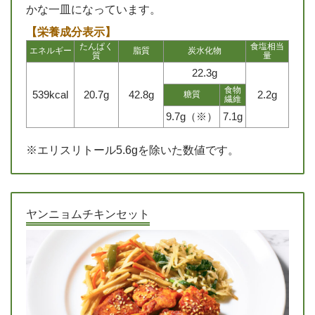
かな一皿になっています。
【栄養成分表示】
たんぱく
食塩相当
エネルギー
脂質
炭水化物
質
量
22.3g
食物
539kcal
20.7g
42.8g
2.2g
糖質
繊維
9.7g（※）
7.1g
※エリスリトール5.6gを除いた数値です。
ヤンニョムチキンセット