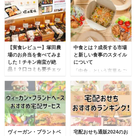
【実食レビュー】塚田農
中食とは？成長する市場
場のお弁当を食べてみま
と新しい食事のスタイル
した！チキン南蛮が絶
について
品！？口コミも要チェッ
「中食」という言葉をご
ク！
存知でしょうか。ニュー
塚田農場は株式会社エ
スなどでも取り上げられ
ー・ピーカンパニーが運
たこともありますが、
営する居酒屋チェーンで
「聞いたことはあるけれ
すが、塚田農場から『お
ど詳しくは知らない」と
べんとラボ』として宅配
いう方が多いのではない
と店舗の両方でお弁当を
かと思います。 「外食」
販売しています。 ゆいこ
や「内食」とは異なるま
ヴィーガン・プラントベ
宅配おせち通販2024のお