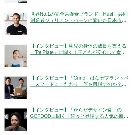
世界No.1の完全栄養食ブランド「Huel」共同
創業者ジュリアン・ハーンに聞いた日本市場
への期待
【インタビュー】幼児の身体の成長を支える
「Tot Plate」に聞く！子どもが安心して食べ
られる食事とは？
【インタビュー】「Grino」はなぜプラントベ
ースフードにこだわり、何を目指すのか？創
業者の細井優社長と監修の冷凍王子・西川剛
史氏に聞く
【インタビュー】「からだデザイン食」の
GOFOODに聞く！続々と登場する人気の新メ
ニューの秘密とは