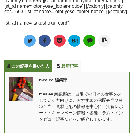
[catonly cat="656"][st_af name="otoriyose_internal-link"]
スです。 流水解凍・湯せ
が続々と登場していま
[st_af name="otoriyose_footer-notice"] [/catonly] [catonly
下さいね。 [toc] ヴィーガ
で、年末年始を家でゆっ
んなどで簡単に準備が出
す。ママ向けの冷凍宅食
cat="663"][st_af name="otoriyose_footer-notice"] [/catonly]
ン向け冷凍弁当 Grino ※
くりと過ごしたい方にお
来るので、高齢者の方や
サービスの「ママの休
画像はスライドすること
すすめです！ また、時代
[st_af name="takushoku_card"]
忙しい主婦だけでなく、
食」も2020年に運営を開
が出来ます。 おすすめポ
の変化に伴っておせちの
一人暮らしで料理の手間
始した新サービスです。
イント！ 美味しさも兼ね
種類も多様化しており、
を省きたい人たちからも
今回は「ママの休食」を
備えたプラントベースフ
...
人気になっています。 こ
運営するセブンリッチグ
ード 保存料や合成着色料
の記事では、わんまいる
ループのしきさんにお話
不 ...
の気になる口コミ・評判
を伺いました。そのコン
この記事を書いた人
最新記事
や、おかずの評価、使い
セプトや、これから目指
勝手に関する疑問につい
していることについても
mealee 編集部
ても答えていきます。
お話を伺いました。 「マ
mealee編集部で実際にわ
マの休食」をはじめたき
mealee 編集部は、自宅での日々の食事を探
んまいるを注文して食べ
っかけとは？ mealee 今
している方向けに、おすすめの宅配弁当や冷
たときの料理の写真や、
回はインタビューをあり
凍弁当、食材宅配の情報を中心に、実食レポ
味の感想を詳しくお伝え
がとうございます。簡単
ート・キャンペーン情報・各種コラム・イン
します。 [toc] わんまいる
に自己紹介をお願いいた
タビュー記事などをご紹介しています。
の特徴 まず最初にわんま
します。 しき：「ママの
いる ...
休食」の事業責任者を務