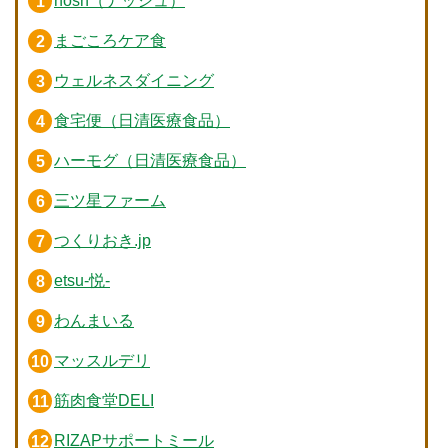
nosh（ナッシュ）
まごころケア食
ウェルネスダイニング
食宅便（日清医療食品）
ハーモグ（日清医療食品）
三ツ星ファーム
つくりおき.jp
etsu-悦-
わんまいる
マッスルデリ
筋肉食堂DELI
RIZAPサポートミール