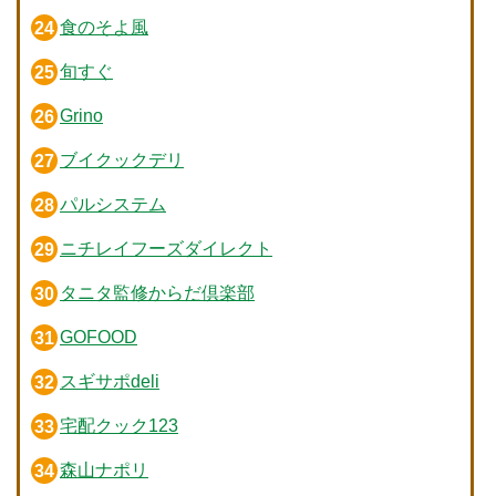
食のそよ風
旬すぐ
Grino
ブイクックデリ
パルシステム
ニチレイフーズダイレクト
タニタ監修からだ倶楽部
GOFOOD
スギサポdeli
宅配クック123
森山ナポリ