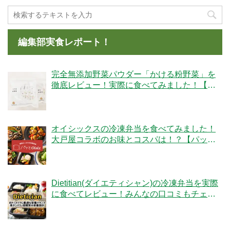
編集部実食レポート！
完全無添加野菜パウダー「かける粉野菜」を
徹底レビュー！実際に食べてみました！【ベ
ジタブルテック】
オイシックスの冷凍弁当を食べてみました！
大戸屋コラボのお味とコスパは！？【パッと
Oisix】
Dietitian(ダイエティシャン)の冷凍弁当を実際
に食べてレビュー！みんなの口コミもチェッ
クです！