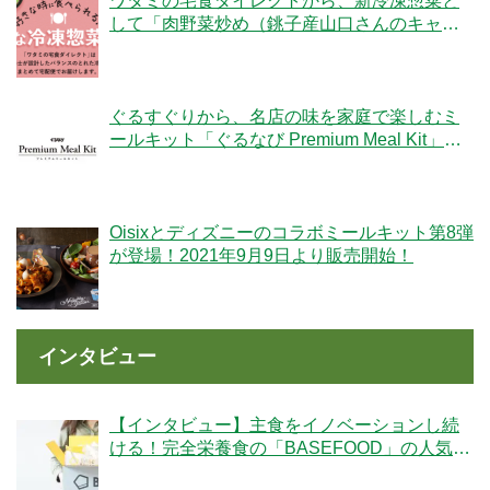
ワタミの宅食ダイレクトから、新冷凍惣菜と
して「肉野菜炒め（銚子産山口さんのキャベ
ツ使用）」が登場！
ぐるすぐりから、名店の味を家庭で楽しむミ
ールキット「ぐるなび Premium Meal Kit」シ
リーズが新登場！
Oisixとディズニーのコラボミールキット第8弾
が登場！2021年9月9日より販売開始！
インタビュー
【インタビュー】主食をイノベーションし続
ける！完全栄養食の「BASEFOOD」の人気の
秘密とは？