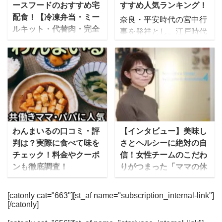
さまざまなメディアに取
ったく新しい食事形態と
ースフードのおすすめ宅
すすめ人気ランキング！
り上げられており、芸能
して、2000年代初頭から
配食！【冷凍弁当・ミー
奈良・平安時代の宮中行
人達がよく口にする、い
話題にのぼりはじめた
ルキット・代替肉・完全
事を発祥とし、江戸時代
わゆる「ロケ弁」として
「中食」は、この令和の
食】
後期に庶民の間に広まっ
も人気のお店です。 塚田
時代に「手軽に美味しい
ヴィーガンやベジタリア
たとされる「おせち」。
農場のお弁当は、お弁当
ものを食べることができ
ン向けのプラントベース
時代を経た今でも、お正
に関するグランプリにお
る食事形式」として改め
フードの人気が高まりつ
月には欠かせないものと
いて数多く受賞してお
て注目されています。 豆
つある中、最近では宅配
なっていますよね。 昔は
り、ロケ弁グランプリで
知識 「中食」の読み方は
サービスにも数多くのブ
手作りの生おせちが主流
1位をとったことも！食
「ちゅうしょく」や「な
ランドが登場してきてい
でしたが、最近ではイン
材はもちろん調理法にも
かじき」など様々です
ます。 今後どんどん普及
ターネットで簡単に注文
わんまいるの口コミ・評
【インタビュー】美味し
こだわりがあります。 塚
が、現在は「なかしょ
していきそうな各社のサ
でき、外出することなく
判は？実際に食べて味を
さとヘルシーに絶対の自
田農場のお弁当の特徴 食
く」という読み方が主流
ービスについて、出来る
自宅で受け取れるという
チェック！料金やクーポ
信！女性チームのこだわ
材には、秋田県産最高品
です。 また新型コロナウ
だけ多くまとめてみまし
手軽さから、冷凍の「宅
ンも徹底調査！
りがつまった「ママの休
質の「あきたこまち」を
...
た！冷凍弁当に冷凍惣
配おせち」が人気を集め
食」にかける想いとは
はじめ、赤身と脂のバラ
わんまいるの冷凍おかず
菜、ミールキットに完全
ています。 ゆいこ冷凍の
...
は、合成保存料無添加の
”ステイホーム”が話題と
[catonly cat="663"][st_af name="subscription_internal-link"]
食タイプなど様々ですの
「宅配おせち」は、冷蔵
[/catonly]
安心感と味にこだわった
なった2020年は、新しい
で、気になったサービス
庫で自然解凍するだけで
実力派の食事宅配サービ
タイプの宅食・宅配弁当
は是非チェックしてみて
食べることができるの