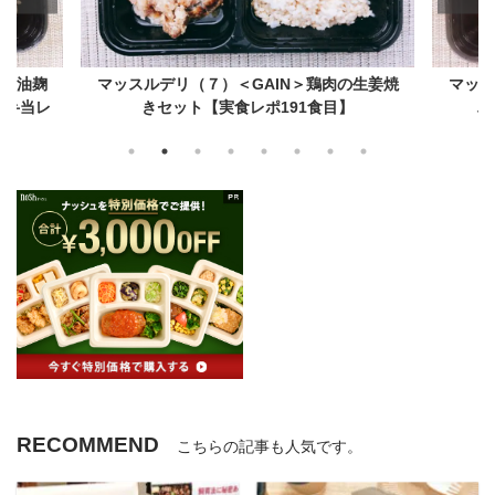
の生姜焼
マッスルデリ（６）＜GAIN＞鶏肉豆腐ハン
マッス
】
バーグセット【実食レポ190食目】
スパ
RECOMMEND
こちらの記事も人気です。