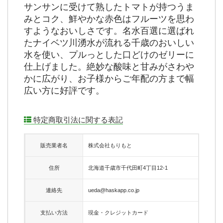
サンサンに受けて熟したトマトが持つうま
みとコク、鮮やかな赤色はフルーツを思わ
すようなおいしさです。名水百選に選ばれ
たナイベツ川湧水が流れる千歳のおいしい
水を使い、プルっとした口どけのゼリーに
仕上げました。絶妙な酸味と甘みがさわや
かに広がり、お子様からご年配の方まで幅
広い方に好評です。
特定商取引法に関する表記
販売業者名
株式会社もりもと
住所
北海道千歳市千代田町4丁目12-1
連絡先
ueda@haskapp.co.jp
支払い方法
現金・クレジットカード