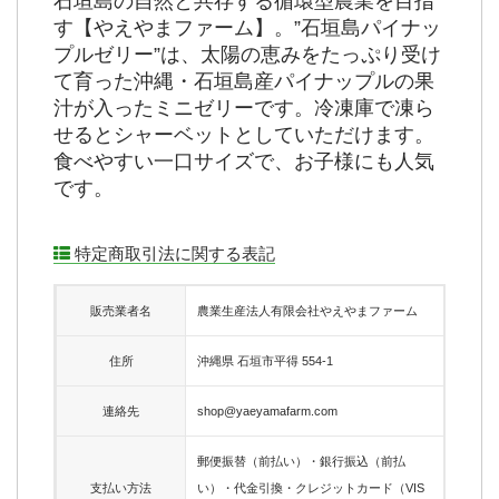
石垣島の自然と共存する循環型農業を目指
す【やえやまファーム】。”石垣島パイナッ
プルゼリー”は、太陽の恵みをたっぷり受け
て育った沖縄・石垣島産パイナップルの果
汁が入ったミニゼリーです。冷凍庫で凍ら
せるとシャーベットとしていただけます。
食べやすい一口サイズで、お子様にも人気
です。
特定商取引法に関する表記
販売業者名
農業生産法人有限会社やえやまファーム
住所
沖縄県 石垣市平得 554-1
連絡先
shop@yaeyamafarm.com
郵便振替（前払い）・銀行振込（前払
支払い方法
い）・代金引換・クレジットカード（VIS