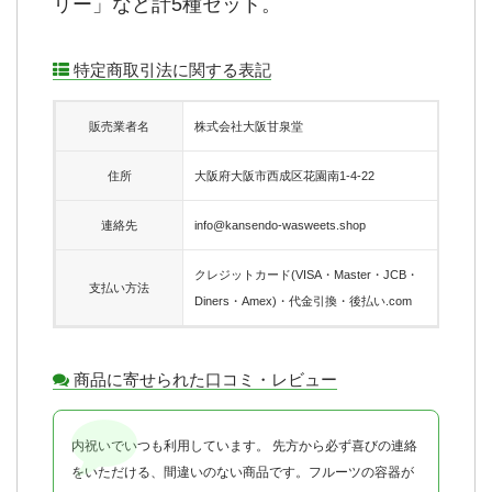
リー」など計5種セット。
特定商取引法に関する表記
販売業者名
株式会社大阪甘泉堂
住所
大阪府大阪市西成区花園南1-4-22
連絡先
info@kansendo-wasweets.shop
クレジットカード(VISA・Master・JCB・
支払い方法
Diners・Amex)・代金引換・後払い.com
商品に寄せられた口コミ・レビュー
内祝いでいつも利用しています。 先方から必ず喜びの連絡
をいただける、間違いのない商品です。フルーツの容器が