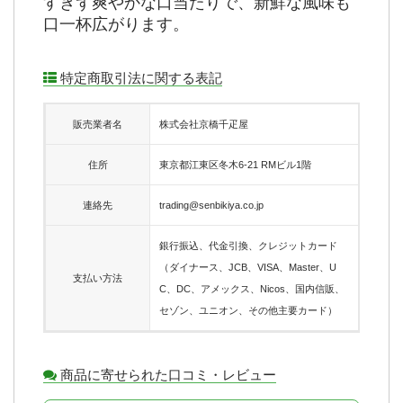
すぎず爽やかな口当たりで、新鮮な風味も
口一杯広がります。
特定商取引法に関する表記
販売業者名
株式会社京橋千疋屋
住所
東京都江東区冬木6-21 RMビル1階
連絡先
trading@senbikiya.co.jp
銀行振込、代金引換、クレジットカード
（ダイナース、JCB、VISA、Master、U
支払い方法
C、DC、アメックス、Nicos、国内信販、
セゾン、ユニオン、その他主要カード）
商品に寄せられた口コミ・レビュー