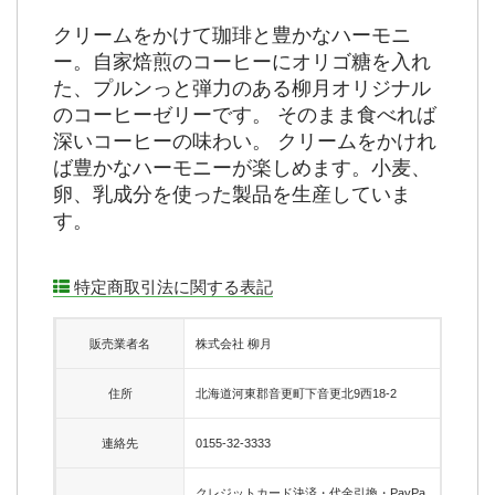
クリームをかけて珈琲と豊かなハーモニ
ー。自家焙煎のコーヒーにオリゴ糖を入れ
た、プルンっと弾力のある柳月オリジナル
のコーヒーゼリーです。 そのまま食べれば
深いコーヒーの味わい。 クリームをかけれ
ば豊かなハーモニーが楽しめます。小麦、
卵、乳成分を使った製品を生産していま
す。
特定商取引法に関する表記
販売業者名
株式会社 柳月
住所
北海道河東郡音更町下音更北9西18-2
連絡先
0155-32-3333
クレジットカード決済・代金引換・PayPa