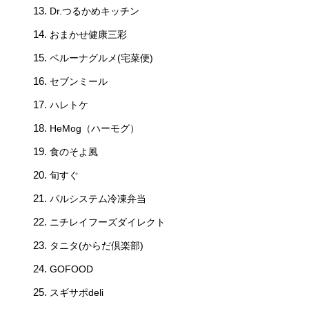
Dr.つるかめキッチン
おまかせ健康三彩
ベルーナグルメ(宅菜便)
セブンミール
ハレトケ
HeMog（ハーモグ）
食のそよ風
旬すぐ
パルシステム冷凍弁当
ニチレイフーズダイレクト
タニタ(からだ倶楽部)
GOFOOD
スギサポdeli