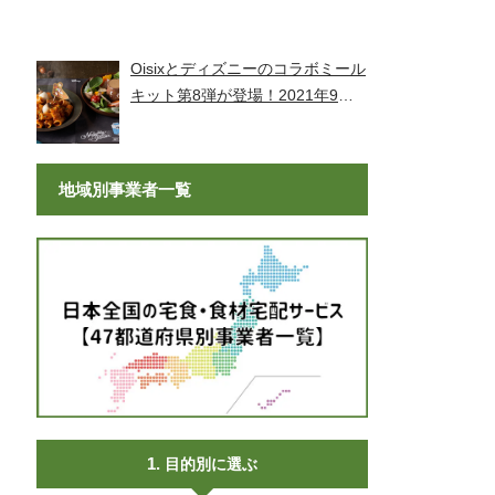
Premium Meal Kit」シリーズが新
登場！
Oisixとディズニーのコラボミール
キット第8弾が登場！2021年9月9
日より販売開始！
地域別事業者一覧
目的別に選ぶ