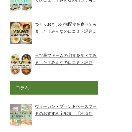
てレビュー！みんなの口コミもチ
ェックです！【旬彩美膳】
つくりおき.jpの宅配食を食べてみ
ました！みんなの口コミ・評判も
チェック！
三ツ星ファームの宅食を食べてみ
ました！みんなの口コミ・評判も
チェック！
コラム
ヴィーガン・プラントベースフー
ドのおすすめ宅配食！【冷凍弁
当・ミールキット・代替肉・完全
食】