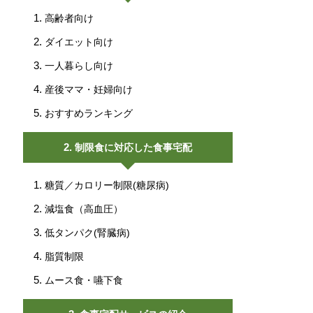
高齢者向け
ダイエット向け
一人暮らし向け
産後ママ・妊婦向け
おすすめランキング
制限食に対応した食事宅配
糖質／カロリー制限(糖尿病)
減塩食（高血圧）
低タンパク(腎臓病)
脂質制限
ムース食・嚥下食