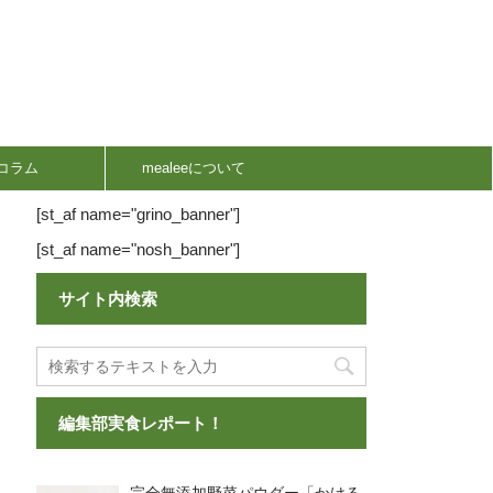
コラム
mealeeについて
[st_af name="grino_banner"]
[st_af name="nosh_banner"]
サイト内検索
編集部実食レポート！