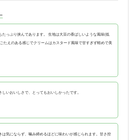
ー
もたっぷり挟んであります。 生地は大豆の香ばしいような風味(低
みごたえのある感じでクリームはカスタード風味で甘すぎず軽めで美
さしいおいしさで、とってもおいしかったです。
きは気にならず、噛み締めるほどに味わいが感じられます。甘さ控