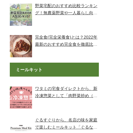
野菜宅配のおすすめ比較ランキン
グ！無農薬野菜や一人暮らし向け
もご紹介！
完全食(完全栄養食)とは？2022年
最新のおすすめ完全食を徹底比較
してみました【全14社】
ミールキット
ワタミの宅食ダイレクトから、新
冷凍惣菜として「肉野菜炒め（銚
子産山口さんのキャベツ使用）」
が登場！
ぐるすぐりから、名店の味を家庭
で楽しむミールキット「ぐるなび