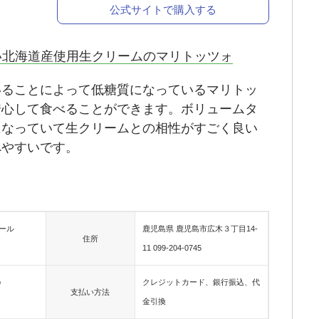
公式サイトで購入する
い北海道産使用生クリームのマリトッツォ
いることによって低糖質になっているマリトッ
安心して食べることができます。ボリュームタ
になっていて生クリームとの相性がすごく良い
べやすいです。
ール
鹿児島県 鹿児島市広木３丁目14-
住所
11 099-204-0745
p
クレジットカード、銀行振込、代
支払い方法
金引換