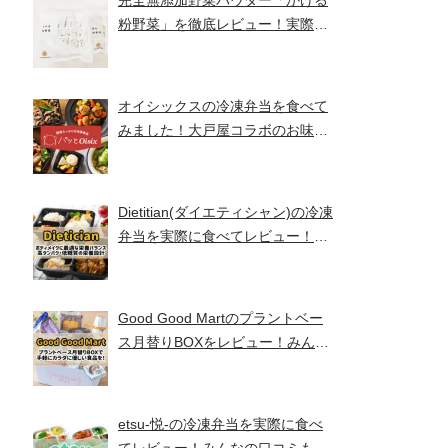
完全無添加野菜パウダー「かける
粉野菜」を徹底レビュー！実際に
食べてみました！【ベジタブルテ
ック】
オイシックスの冷凍弁当を食べて
みました！大戸屋コラボのお味と
コスパは！？【パッとOisix】
Dietitian(ダイエティシャン)の冷凍
弁当を実際に食べてレビュー！み
んなの口コミもチェックです！
Good Good Martのプラントベー
ス月替りBOXをレビュー！みんな
の口コミ・評判もチエック！
etsu-悦-の冷凍弁当を実際に食べ