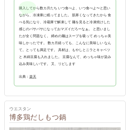
購入してから数カ月たち いつ食べよ、いつ食べよ〜と思い
ながら、冷凍庫に眠ってました。 肌寒くなってきたから 食
べる気になり、冷蔵庫で解凍して 麺を見ると冷凍焼けした
感じのパサパサになっておマズイだろーなぁ。 と思いまし
たが全く問題なく。 締めの麺はスープを吸って めっちゃ美
味しかったです。 数カ月経っても、こんなに美味しい なん
て。とっても満足です。 具材は、もやしとニラとキャベツ
と 木綿豆腐も入れました。 豆腐なんて、めっちゃ味が染み
込み美味しいです。 又、リピします
出典：
楽天
ウエスタン
博多鶏だしもつ鍋