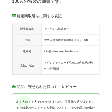
100%の特製の細麺です。
特定商取引法に関する表記
販売業者名
アドバンス株式会社
住所
大阪府堺市堺区竜神橋町1-3-6, 日本
連絡先
info@saikanokenbinabe.com
・クレジットカード/AmazonPay/PayPa
支払い方法
y・銀行振込
商品に寄せられた口コミ・レビュー
2-３人前を３人でいただきました。 生姜味を選びました。
モツは臭みがなくとても美味しいです。 モツの旨みが出た