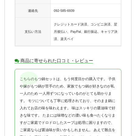
連絡先
092-585-6939
クレジットカード決済、コンビニ決済、翌
支払い方法
月後払い、PayPal、銀行振込、キャリア決
済、楽天ペイ
商品に寄せられた口コミ・レビュー
こちらのもつ鍋セットは、もう何度目かの購入です。 子供
や嫁がもつ鍋が苦手のため、家族でもつ鍋が好きなのが私
一人のため 一人用ずつになっているのがとても助かりま
す。 モツについても丁寧に処理されており、そのまま鍋に
入れてお店の味を味わえます。 味はスッキリの醤油味で好
きな味です。 たまには味噌などの濃い味も食べたくなりま
すがご家庭でドロドロしたスープは処理に困りますので、
ご家庭ならば醤油味が良いかもしれません。 あえて難点を