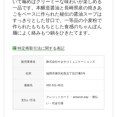
いて噛めばクリーミーな味わいが楽しめる
一品です。本醸造醤油と長崎県産の焼きあ
ごをベースに作られた秘伝の醤油スープは
すっきりとした甘口で、一等品の小麦粉で
作られたもちもちとした食感のちゃんぽん
麺によく絡みもつ鍋をひきたてます。
特定商取引法に関する表記
販売業者名
株式会社やまやコミュニケーションズ
住所
福岡市東区松島五丁目27番5号
連絡先
092-611-4511
クレジットカード ・amazon pay ・後払
支払い方法
い・代金引換