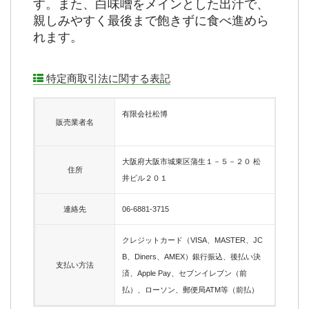
す。また、白味噌をメインとした出汁で、
親しみやすく最後まで飽きずに食べ進めら
れます。
特定商取引法に関する表記
有限会社松博
販売業者名
大阪府大阪市城東区蒲生１－５－２０ 松
住所
井ビル２０１
連絡先
06-6881-3715
クレジットカード（VISA、MASTER、JC
B、Diners、AMEX）銀行振込、後払い決
支払い方法
済、Apple Pay、セブンイレブン（前
払）、ローソン、郵便局ATM等（前払）