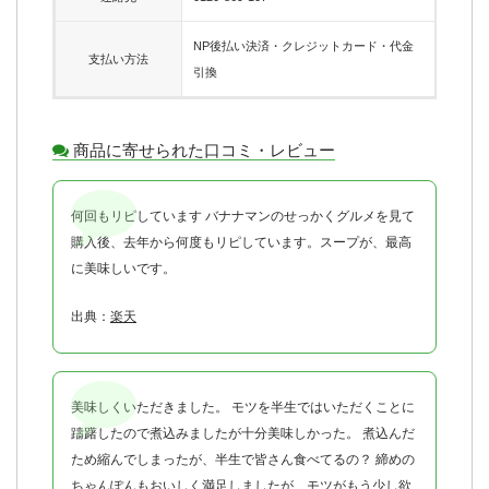
NP後払い決済・クレジットカード・代金
支払い方法
引換
商品に寄せられた口コミ・レビュー
何回もリピしています バナナマンのせっかくグルメを見て
購入後、去年から何度もリピしています。スープが、最高
に美味しいです。
出典：
楽天
美味しくいただきました。 モツを半生ではいただくことに
躊躇したので煮込みましたが十分美味しかった。 煮込んだ
ため縮んでしまったが、半生で皆さん食べてるの？ 締めの
ちゃんぽんもおいしく満足しましたが、モツがもう少し欲