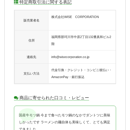
特定商取引法に関する表記
株式会社WISE CORPORATION
販売業者名
福岡県那珂川市中原2丁目132番真和ビル2
住所
階
連絡先
info@wisecorporation.co.jp
代金引換・クレジット・コンビニ後払い・
支払い方法
AmazonPay・銀行振込
商品に寄せられた口コミ・レビュー
国産牛モツ鍋 今まで食べたモツ鍋のなかでダントツに美味
しかったです ラーメンの麺自体も美味しくて、とても満足
できました