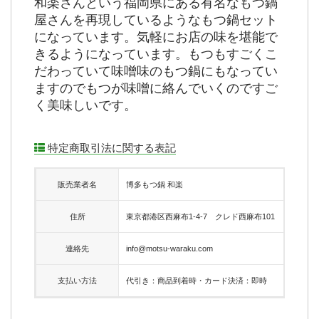
和楽さんという福岡県にある有名なもつ鍋
屋さんを再現しているようなもつ鍋セット
になっています。気軽にお店の味を堪能で
きるようになっています。もつもすごくこ
だわっていて味噌味のもつ鍋にもなってい
ますのでもつが味噌に絡んでいくのですご
く美味しいです。
特定商取引法に関する表記
販売業者名
博多もつ鍋 和楽
住所
東京都港区西麻布1-4-7 クレド西麻布101
連絡先
info@motsu-waraku.com
支払い方法
代引き：商品到着時・カード決済：即時