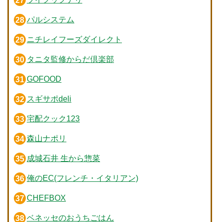
パルシステム
ニチレイフーズダイレクト
タニタ監修からだ倶楽部
GOFOOD
スギサポdeli
宅配クック123
森山ナポリ
成城石井 生から惣菜
俺のEC(フレンチ・イタリアン)
CHEFBOX
ベネッセのおうちごはん