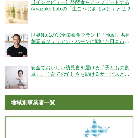
【インタビュー】発酵食をアップデートする
Amazake Lab.の「生こうじあまざけ」とは？
世界No.1の完全栄養食ブランド「Huel」共同
創業者ジュリアン・ハーンに聞いた日本市場
への期待
安全でおいしい幼児食を届ける「子どもの食
卓」、子育ての忙しさを助けるサービスと
は？
地域別事業者一覧