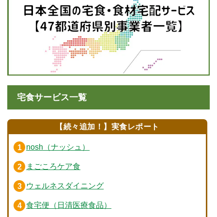
宅食サービス一覧
【続々追加！】実食レポート
nosh（ナッシュ）
まごころケア食
ウェルネスダイニング
食宅便（日清医療食品）