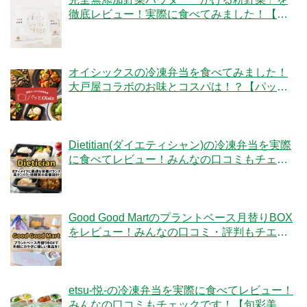
徹底レビュー！実際に食べてみました！【ベ
ジタブルテック】
オイシックスの冷凍弁当を食べてみました！
大戸屋コラボのお味とコスパは！？【パッと
Oisix】
Dietitian(ダイエティシャン)の冷凍弁当を実際
に食べてレビュー！みんなの口コミもチェッ
クです！
Good Good Martのプラントベース月替りBOX
をレビュー！みんなの口コミ・評判もチエッ
ク！
etsu-悦-の冷凍弁当を実際に食べてレビュー！
みんなの口コミもチェックです！【旬彩美