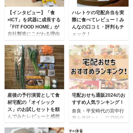
【インタビュー】「食
ハレトケの宅配弁当を実
×ICT」を武器に成長する
際に食べてレビュー！み
「FIT FOOD HOME」が
んなの口コミ・評判もチ
自社製造にこだわる理由
ェック！
とは？
ハレトケは、株式会社ク
一流シェフが手作りした
ロノスが運営する宅食サ
おかずを冷凍で届ける今
ービスで、美味しくて栄
人気の健康宅食サービス
養バランスの良い冷凍宅
「FIT HOOD HOME（フ
配弁当を販売していま
ィットフードホー
す。 名前の由来は、日本
ム）」。同サービスを運
人の伝統的な世界観とさ
営するAIVICK（アイヴィ
れる「ハレ（晴れ）」と
産後の予行演習として食
宅配おせち通販2024のお
ック）は、実はもともと
「ケ（褻）」からきてお
材宅配の「オイシック
すすめ人気ランキング！
IT企業だったのです。 ど
り、体のための食事を提
ス」のお試しセットを頼
奈良・平安時代の宮中行
うしてIT企業の同社が宅
供することをコンセプト
んでみたレビューと感想
事を発祥とし、江戸時代
食サービスに参入したの
となっています。 ゆいこ
ゆいこ私は現在妊活中な
後期に庶民の間に広まっ
か？を詳しく聞きつつ、
ハレトケのロゴマークは
のですが、妊娠中や子ど
たとされる「おせち」。