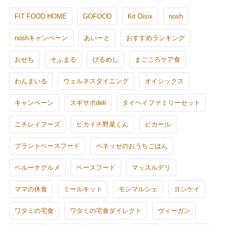
FIT FOOD HOME
GOFOOD
Kit Oisix
nosh
noshキャンペーン
あいーと
おすすめランキング
おせち
そふまる
びるめし
まごころケア食
わんまいる
ウェルネスダイニング
オイシックス
キャンペーン
スギサポdeli
タイヘイファミリーセット
ニチレイフーズ
ピカイチ野菜くん
ピカール
プラントベースフード
ベネッセのおうちごはん
ベルーナグルメ
ベースフード
マッスルデリ
ママの休食
ミールキット
モンマルシェ
ヨシケイ
ワタミの宅食
ワタミの宅食ダイレクト
ヴィーガン