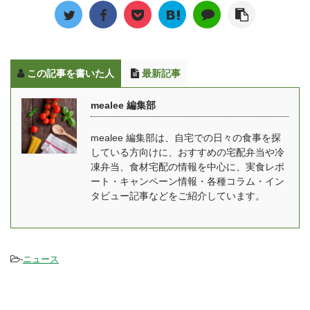
ど健康に気を遣った食材
種類も多様化しており、
ルトレーナーや管理栄養
一番つらい家事といわれ
ばかりなので、妊娠中や
...
士の手厚いサポートを受
る「料理」の手間からマ
授乳中はもちろん ...
けながら、食事習慣・生
マを解放できるようにと
活習慣を改善し、理想の
いう思いからママの休食
この記事を書いた人
最新記事
体形を目指す手伝いをす
は生まれています。 冷凍
るためのマンツーマンに
弁当なのでいつでも食べ
mealee 編集部
よるボディメイクの他に
れる・簡単に準備出来
も、もっと手軽にライザ
る・洗い物も簡単です。
mealee 編集部は、自宅での日々の食事を探
ップを体験できるように
栄養面についても、妊娠
している方向けに、おすすめの宅配弁当や冷
オンラインショップも展
中・産後とでそれぞれ違
凍弁当、食材宅配の情報を中心に、実食レポ
開しています。 関連記
うメニューとなってお
ート・キャンペーン情報・各種コラム・イン
事：サポートミールの開
り、健康面でもしっかり
タビュー記事などをご紹介しています。
発にも携わった、RIZAP
した食事を摂ることが出
の管理栄養士の方にイ ...
来ます。 関連記事：
mealee編集部がママの休
-
ニュース
...