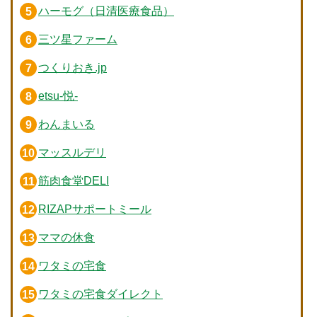
ハーモグ（日清医療食品）
三ツ星ファーム
つくりおき.jp
etsu-悦-
わんまいる
マッスルデリ
筋肉食堂DELI
RIZAPサポートミール
ママの休食
ワタミの宅食
ワタミの宅食ダイレクト