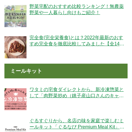
野菜宅配のおすすめ比較ランキング！無農薬
野菜や一人暮らし向けもご紹介！
完全食(完全栄養食)とは？2022年最新のおす
すめ完全食を徹底比較してみました【全14
社】
ミールキット
ワタミの宅食ダイレクトから、新冷凍惣菜と
して「肉野菜炒め（銚子産山口さんのキャベ
ツ使用）」が登場！
ぐるすぐりから、名店の味を家庭で楽しむミ
ールキット「ぐるなび Premium Meal Kit」シ