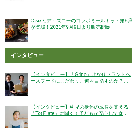
リーズが新登場！
Oisixとディズニーのコラボミールキット第8弾
が登場！2021年9月9日より販売開始！
インタビュー
【インタビュー】「Grino」はなぜプラントベ
ースフードにこだわり、何を目指すのか？創
業者の細井優社長と監修の冷凍王子・西川剛
史氏に聞く
【インタビュー】幼児の身体の成長を支える
「Tot Plate」に聞く！子どもが安心して食べ
られる食事とは？