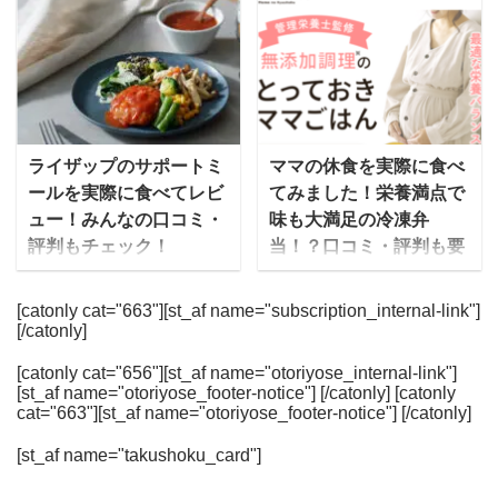
FIT FOOD HOME のコン
朝日をモチーフにしてい
もが産まれたら、しばら
時代を経た今でも、お正
セプトや現在人気のコー
るそうですよ！ この記事
くは自転車に乗れなくな
月には欠かせないものと
スについて詳しくお聞き
ではハレトケのお弁当に
ると思い、スーパーが遠
なっていますよね。 昔は
しました。 IT企業の
ついて、みんなの口コ
くて自転車でないと行け
手作りの生おせちが主流
「AIVICK」が健康宅食サ
ミ・評判や編集部の実食
ない場所に住んでいる私
でしたが、最近ではイン
ービスをはじめたわけ
レポートをもとにした体
は心配していました。 そ
ターネットで簡単に注文
ライザップのサポートミ
ママの休食を実際に食べ
mealee 今回はインタビ
験談と、送料や1食あた
んな時、宅配野菜がある
でき、外出することなく
ールを実際に食べてレビ
てみました！栄養満点で
ューをありがとうござい
りの料金もわかりやすく
ということを知り、利用
自宅で受け取れるという
ュー！みんなの口コミ・
味も大満足の冷凍弁
ます。簡単に自己紹介を
紹介します。 美味しい？
してみることに。
手軽さから、冷凍の「宅
評判もチェック！
当！？口コミ・評判も要
お願いい ...
まずい？といった肝心の
Oisix（オイシックス）は
配おせち」が人気を集め
チェックです！
...
「結果にコミットする」
会員数220万人を突破し
ています。 ゆいこ冷凍の
でお馴染みのライザップ
ママの休食は管理栄養士
[catonly cat="663"][st_af name="subscription_internal-link"]
た売上No.１の野菜宅
「宅配おせち」は、冷蔵
[/catonly]
から、一人ではなかなか
が監修した無添加のお弁
配。 有機野菜や減農薬野
庫で自然解凍するだけで
続かないボディメイクを
当を届けてくれる、冷凍
菜のほかに、肉・魚、加
食べることができるの
[catonly cat="656"][st_af name="otoriyose_internal-link"]
サポートするための「高
宅食サービスです。その
[st_af name="otoriyose_footer-notice"] [/catonly] [catonly
工品まで幅広く扱ってい
で、年末年始を家でゆっ
たんぱく低糖質」な宅食
名前の通り、徹底的に妊
cat="663"][st_af name="otoriyose_footer-notice"] [/catonly]
ます。 有機野菜や減農薬
くりと過ごしたい方にお
が誕生しています。 ライ
娠中・産後のママのため
野菜、合成保存料と合成
すすめです！ また、時代
[st_af name="takushoku_card"]
ザップでは無理せず続け
に考えて作られたお弁当
着色料不使用の加工品な
の変化に伴っておせちの
られるように、パーソナ
となっています。 妊娠中