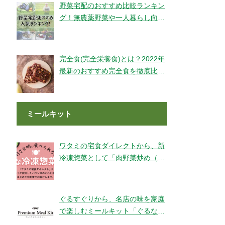
野菜宅配のおすすめ比較ランキン
グ！無農薬野菜や一人暮らし向け
もご紹介！
完全食(完全栄養食)とは？2022年
最新のおすすめ完全食を徹底比較
してみました【全14社】
ミールキット
ワタミの宅食ダイレクトから、新
冷凍惣菜として「肉野菜炒め（銚
子産山口さんのキャベツ使用）」
が登場！
ぐるすぐりから、名店の味を家庭
で楽しむミールキット「ぐるなび
Premium Meal Kit」シリーズが新