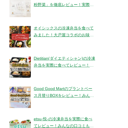
粉野菜」を徹底レビュー！実際に
食べてみました！【ベジタブルテ
ック】
オイシックスの冷凍弁当を食べて
みました！大戸屋コラボのお味と
コスパは！？【パッとOisix】
Dietitian(ダイエティシャン)の冷凍
弁当を実際に食べてレビュー！み
んなの口コミもチェックです！
Good Good Martのプラントベー
ス月替りBOXをレビュー！みんな
の口コミ・評判もチエック！
etsu-悦-の冷凍弁当を実際に食べ
てレビュー！みんなの口コミもチ