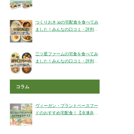
ェックです！【旬彩美膳】
つくりおき.jpの宅配食を食べてみ
ました！みんなの口コミ・評判も
チェック！
三ツ星ファームの宅食を食べてみ
ました！みんなの口コミ・評判も
チェック！
コラム
ヴィーガン・プラントベースフー
ドのおすすめ宅配食！【冷凍弁
当・ミールキット・代替肉・完全
食】