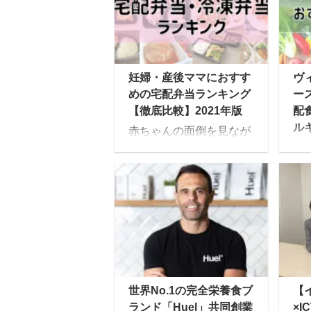
妊婦・産後ママにおすす
ヴ
めの宅配弁当ランキング
ー
【徹底比較】2021年版
配
ル
赤ちゃんの面倒を見なが
食
ら食事の準備をするのが
大変、という産後ママに
ヴ
おすすめなのが、美味し
ン
くて栄養バランスの良い
フ
お弁当を届けてくれる
つ
「宅配弁当・食事宅配サ
サ
ービス」です。 ご飯作り
ラ
たくない！食事作りが辛
ま
い・・・という方は旦那
し
世界No.1の完全栄養食ブ
【
さん・子供の分もまとめ
ー
ランド「Huel」共同創業
×