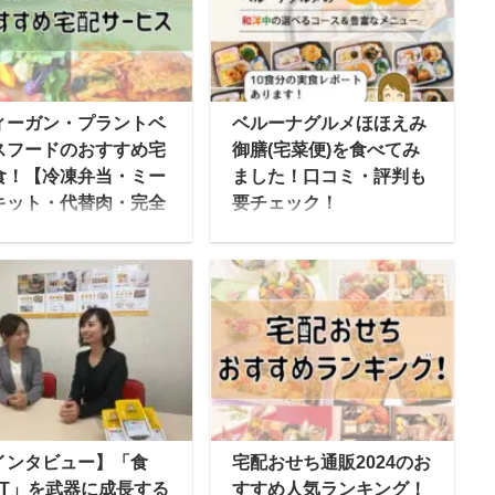
ィーガン・プラントベ
ベルーナグルメほほえみ
スフードのおすすめ宅
御膳(宅菜便)を食べてみ
食！【冷凍弁当・ミー
ました！口コミ・評判も
キット・代替肉・完全
要チェック！
】
ベルーナグルメの「宅菜
ィーガンやベジタリア
便（たくさいびん）」
向けのプラントベース
は、カタログ通販の老舗
ードの人気が高まりつ
ベルーナが提供する、和
ある中、最近では宅配
洋中の”家庭の味”をお得
ービスにも数多くのブ
なセットで届ける宅配弁
ンドが登場してきてい
当・宅食（食事宅配）で
す。 今後どんどん普及
す。 冷凍弁当で保管もし
ていきそうな各社のサ
やすく、栄養バランスを
インタビュー】「食
宅配おせち通販2024のお
ビスについて、出来る
考慮した合計60種ものメ
ICT」を武器に成長する
すすめ人気ランキング！