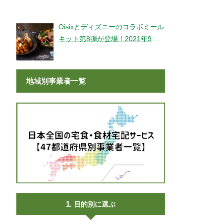
登場！
Oisixとディズニーのコラボミール
キット第8弾が登場！2021年9月9
日より販売開始！
地域別事業者一覧
目的別に選ぶ