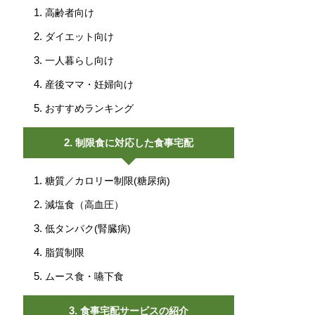
高齢者向け
ダイエット向け
一人暮らし向け
産後ママ・妊婦向け
おすすめランキング
制限食に対応した食事宅配
糖質／カロリー制限(糖尿病)
減塩食（高血圧）
低タンパク(腎臓病)
脂質制限
ムース食・嚥下食
食事宅配サービスの紹介