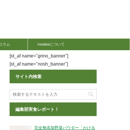
コラム
mealeeについて
[st_af name="grino_banner"]
[st_af name="nosh_banner"]
サイト内検索
編集部実食レポート！
完全無添加野菜パウダー「かける