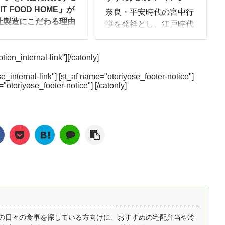
け多くまとめてみまし
ニューを低価格で届けて
IT FOOD HOME」が
奈良・平安時代の宮中行
！冷凍弁当に冷凍惣
くれます。 特に注目なの
社製造にこだわる理由
事を発祥とし、江戸時代
、ミールキットに完全
は、価格の安さです！1
は？
後期に庶民の間に広まっ
タイプなど様々ですの
回10食セットで届き、1
流シェフが手作りした
たとされる「おせち」。
、気になったサービス
食あたりの価格は500円
ion_internal-link"][/catonly]
かずを冷凍で届ける今
時代を経た今でも、お正
是非チェックしてみて
台（税込）。 ゆいこ宅配
気の健康宅食サービス
月には欠かせないものと
いね。 [toc] ヴィー
便で届く冷凍弁当・宅食
e_internal-link"] [st_af name="otoriyose_footer-notice"]
IT HOOD HOME（フ
なっていますよね。 昔は
="otoriyose_footer-notice"] [/catonly]
向け冷凍弁当 Grino
（食事宅配）の中では最
ットフードホー
手作りの生おせちが主流
画像はスライドするこ
安レベルです。 今回はそ
）」。同サービスを運
でしたが、最近ではイン
が出来ます。 おすすめ
んな宅菜便の中でも人気
るAIVICK（アイヴ
ターネットで簡単に注文
イント！ 美味しさも兼
のシリーズ、「ほほえみ
ック）は、実はもとも
でき、外出することなく
備えたプラントベース
御膳」を全10食たべたレ
IT企業だったのです。
自宅で受け取れるという
ード 保存料や合成着色
ポートをは ...
うしてIT企業の同社が
手軽さから、冷凍の「宅
...
食サービスに参入した
配おせち」が人気を集め
か？を詳しく聞きつ
ています。 ゆいこ冷凍の
FIT FOOD HOME の
「宅配おせち」は、冷蔵
ンセプトや現在人気の
庫で自然解凍するだけで
ースについて詳しくお
食べることができるの
自宅での日々の食事を探している方向けに、おすすめの宅配弁当や冷