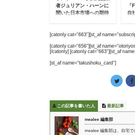
て冷凍弁当にしてしまう
だ
者ジュリアン・ハーンに
「F
のも全然アリです！ ゆい
た
聞いた日本市場への期待
自
こ毎食分のお弁当を買う
菜
と
近年注目を浴びる、食事
のは難しくても、冷凍弁
食
に必要な栄養素を手軽に
一
当ならたまの休みを作る
で
[catonly cat="663"][st_af name="subscript
とることができる完全栄
お
ためのストックとしても
は
養食。中でも、Huelは、
人
活用できますので、自分
下さ
[catonly cat="656"][st_af name="otoriyos
2020年1月にシリーズ累
「F
[/catonly] [catonly cat="663"][st_af name
の体調に合わせた使い方
ガン
計1億食を突破し、誕生
ィ
を選んでみて下さいね。
※
[st_af name="takushoku_card"]
から5年で完全栄養食の
ム
また妊娠中のママさんも
と
世界No.1ブランドに成長
営す
安心して食べることがで
ポ
したグローバルリーダー
ィ
きる宅配弁当・冷凍弁当
ね
だ。 今回、Huelの共同
と
...
フ
創業者であるジュリア
ど
料不 
ン・ハーン(Julian
宅
この記事を書いた人
最新記事
Hearn)氏にインタビュー
の
をする機会を得たので、
つ、
mealee 編集部
Huel社の創業ストーリー
コ
やビジョン、日本市場へ
コ
mealee 編集部は、