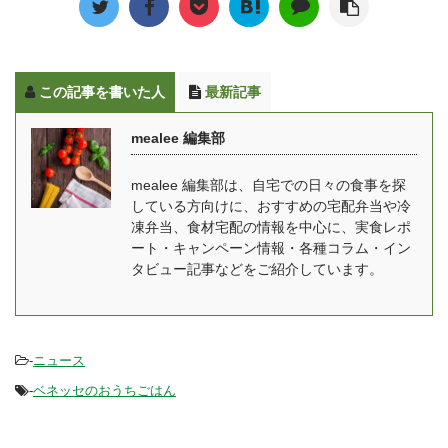
識した人向けのメニュ
ですぐに届けてくれるサ
GREEN SPOONの特徴
ー、女性の健康に着目し
ービスとなっています。
GREEN SPO ...
て作られたメニューなど
安全な野菜を40種類以上
を取り扱っています。 こ
使用して作られる料理
この記事を書いた人
最新記事
だわりの詰まったFIT
は、管理栄養士が監修し
FOOD HOMEの商品は、
ており、栄養バランスも
mealee 編集部
一流シェフと専属の管理
バッチリです。 また、日
栄養士がメニュー開発か
本の四季を大切にし、そ
mealee 編集部は、自宅での日々の食事を探
ら調理まで担当し、ジャ
の時に仕入れた旬の食材
している方向けに、おすすめの宅配弁当や冷
ンルも和洋中をはじめ季
を使って食事を作るた
凍弁当、食材宅配の情報を中心に、実食レポ
節限定メニューなどを用
め、同じメニューは二度
ート・キャンペーン情報・各種コラム・イン
意！ 飽きのこないメニュ
とないと言われていま
タビュー記事などをご紹介しています。
ーとなっており、ダイエ
す。 ゆいこ家に居ながら
ットコースを始め女性に
全国の旬の食材を味わえ
人気 ...
るの ...
-
ニュース
-
ベネッセのおうちごはん