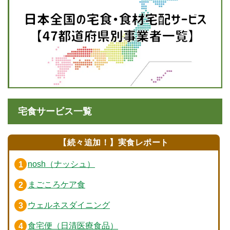
宅食サービス一覧
【続々追加！】実食レポート
nosh（ナッシュ）
まごころケア食
ウェルネスダイニング
食宅便（日清医療食品）