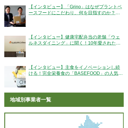
【インタビュー】「Grino」はなぜプラントベ
ースフードにこだわり、何を目指すのか？創
業者の細井優社長と監修の冷凍王子・西川剛
史氏に聞く
【インタビュー】健康宅配弁当の老舗「ウェ
ルネスダイニング」に聞く！10年愛された秘
密とは
【インタビュー】主食をイノベーションし続
ける！完全栄養食の「BASEFOOD」の人気の
秘密とは？
地域別事業者一覧