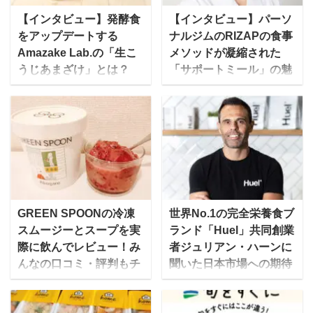
【インタビュー】発酵食
【インタビュー】パーソ
をアップデートする
ナルジムのRIZAPの食事
Amazake Lab.の「生こ
メソッドが凝縮された
うじあまざけ」とは？
「サポートミール」の魅
力とは？
飲む点滴・飲む美容液と
いわれ、注目され始めて
”結果にコミットする”プ
いるあまざけを現代のス
ライベートジムで有名な
タイルで提供する
RIZAP。実は、その食事
Amazake Lab.代表の山
メソッドを詰め込んだ冷
本茜さんにお話を伺いま
凍弁当である、低糖質フ
した。 Amazake Lab.と
ード「サポートミール」
は？ mealee 本日は取材
も人気なのをご存じだろ
GREEN SPOONの冷凍
世界No.1の完全栄養食ブ
に応じていただき、あり
うか。 今回は、「サポー
スムージーとスープを実
ランド「Huel」共同創業
がとうございます。最初
トミール」の商品を開発
際に飲んでレビュー！み
者ジュリアン・ハーンに
に自己紹介をお願いいた
するRIZAPの栄養管理士
んなの口コミ・評判もチ
聞いた日本市場への期待
します。 合同会社
の方にその人気の秘密に
ェック！
近年注目を浴びる、食事
Amazake Lab.代表の山
ついて伺いました。
GREEN SPOON（グリ
に必要な栄養素を手軽に
本茜です。現在共同創業
RIZAP「サポートミー