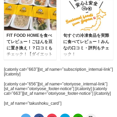
ーンスプーン）は、毎月
とることができる完全栄
した3名のメンバーと共
ル」とは？ RIZAPの管理
定額で自分に必要な野菜
養食。中でも、Huelは、
に生・濃縮のこうじあま
栄養士の阿部さんに答え
がスムージーやスープと
2020年1月にシリーズ累
ざけ専門ブランド
ていただいた mealee 今
言った形で自宅に届くサ
計1億食を突破し、誕生
「Amazake Lab.」を展
回はインタビューに応じ
ービスです。 ゆいこ多く
から5年で完全栄養食の
開しています。 また、個
ていただきましてありが
のメディアに掲載され、
世界No.1ブランドに成長
FIT FOOD HOMEを食べ
旬すぐの冷凍食品を実際
人では麹士として発酵食
とうございます。 阿部：
oggiやSTORY、VERY、
したグローバルリーダー
てレビュー！ごはんを豆
に食べてレビュー！みん
品づくりのワークショッ
商品部商品開発の阿部と
ViViなど人気女性誌に取
だ。 今回、Huelの共同
に置き換え！？口コミも
なの口コミ・評判もチェ
プや、発酵食 ...
申します。RIZAPの管理
り上げられています。 食
創業者であるジュリア
チェック！【ダイエット
ック！
栄養士として、R ...
材は加熱滅菌されている
ン・ハーン(Julian Hearn)
◎】
「旬をすぐに」は、株式
上に甘味料や保存料、化
氏にインタビューをする
FIT FOOD HOME（フィ
会社ファンデリーが運営
[catonly cat="663"][st_af name="subscription_internal-link"]
学調味料などの食品添加
機会を得たので、Huel社
[/catonly]
ットフードホーム）は、
する宅配食で旬の食材を
物を一切使用していない
の創業ストーリーやビジ
美味しく栄養たっぷりの
すぐに届けることから
ので安全性が高く、何よ
ョン、日本市場への展開
[catonly cat="656"][st_af name="otoriyose_internal-link"]
食事を提供してくれる宅
「旬すぐ」とも呼ばれて
[st_af name="otoriyose_footer-notice"] [/catonly] [catonly
り栄養素を損なわないよ
について詳しく伺った。
食サービス。 普段の食卓
います。 信頼の置ける生
cat="663"][st_af name="otoriyose_footer-notice"] [/catonly]
うに食材ひとつひとつを
Julian Hearn(ジュリア
に並べられるメニューは
産者が作る食材を使い、
瞬間冷凍されており、出
ン・ハーン） 共同創設
[st_af name="takushoku_card"]
もちろん、ダイエットし
食品添加物を使用せずに
来上がりがフレッシュと
者 ロンドン出身。大学卒
ている人向けや美容を意
調理した冷凍食品を宅配
いうのが魅力です。
業後にウェイトローズ ...