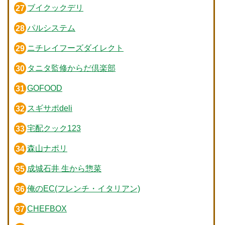
ブイクックデリ
パルシステム
ニチレイフーズダイレクト
タニタ監修からだ倶楽部
GOFOOD
スギサポdeli
宅配クック123
森山ナポリ
成城石井 生から惣菜
俺のEC(フレンチ・イタリアン)
CHEFBOX