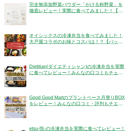
完全無添加野菜パウダー「かける粉野菜」を
徹底レビュー！実際に食べてみました！【ベ
ジタブルテック】
オイシックスの冷凍弁当を食べてみました！
大戸屋コラボのお味とコスパは！？【パッと
Oisix】
Dietitian(ダイエティシャン)の冷凍弁当を実際
に食べてレビュー！みんなの口コミもチェッ
クです！
Good Good Martのプラントベース月替りBOX
をレビュー！みんなの口コミ・評判もチエッ
ク！
etsu-悦-の冷凍弁当を実際に食べてレビュー！