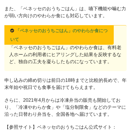
また、「ベネッセのおうちごはん」は、嚥下機能や噛む力
が弱い方向けのやわらか食にも対応しています。
「ベネッセのおうちごはん」のやわらか食につ
いて
ベネッセグループは介護施設の運営も行っており、
「ベネッセのおうちごはん」のやわらか食は、有料老
人ホームの利用者にヒアリングした結果を反映するな
ど、独自の工夫を凝らしたものになっています。
申し込みの締め切りは前日の18時までと比較的長めで、年
末年始や祝日でも食事を届けてもらえます。
さらに、2021年4月からは冷凍弁当の販売も開始してお
り、「冷凍やわらか食」や「塩分制限食」などのテーマに
沿った日替わり弁当を、全国各地へ届けています。
【参照サイト】ベネッセのおうちごはん公式サイト：