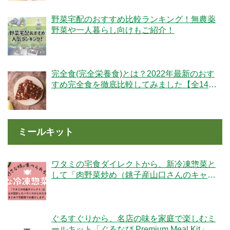
野菜宅配のおすすめ比較ランキング！無農薬
野菜や一人暮らし向けもご紹介！
完全食(完全栄養食)とは？2022年最新のおす
すめ完全食を徹底比較してみました【全14
社】
ミールキット
ワタミの宅食ダイレクトから、新冷凍惣菜と
して「肉野菜炒め（銚子産山口さんのキャベ
ツ使用）」が登場！
ぐるすぐりから、名店の味を家庭で楽しむミ
ールキット「ぐるなび Premium Meal Kit」シ