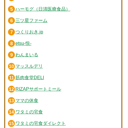
ハーモグ（日清医療食品）
三ツ星ファーム
つくりおき.jp
etsu-悦-
わんまいる
マッスルデリ
筋肉食堂DELI
RIZAPサポートミール
ママの休食
ワタミの宅食
ワタミの宅食ダイレクト