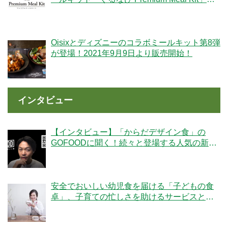
リーズが新登場！
Oisixとディズニーのコラボミールキット第8弾
が登場！2021年9月9日より販売開始！
インタビュー
【インタビュー】「からだデザイン食」の
GOFOODに聞く！続々と登場する人気の新メ
ニューの秘密とは
安全でおいしい幼児食を届ける「子どもの食
卓」、子育ての忙しさを助けるサービスと
は？