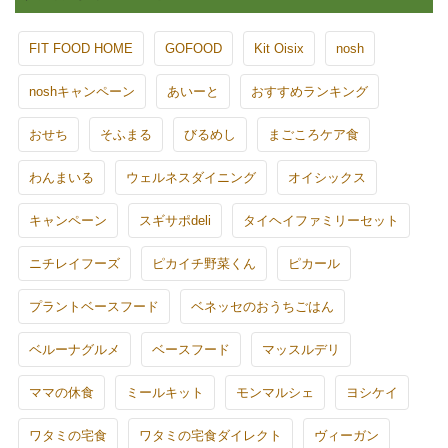
FIT FOOD HOME
GOFOOD
Kit Oisix
nosh
noshキャンペーン
あいーと
おすすめランキング
おせち
そふまる
びるめし
まごころケア食
わんまいる
ウェルネスダイニング
オイシックス
キャンペーン
スギサポdeli
タイヘイファミリーセット
ニチレイフーズ
ピカイチ野菜くん
ピカール
プラントベースフード
ベネッセのおうちごはん
ベルーナグルメ
ベースフード
マッスルデリ
ママの休食
ミールキット
モンマルシェ
ヨシケイ
ワタミの宅食
ワタミの宅食ダイレクト
ヴィーガン