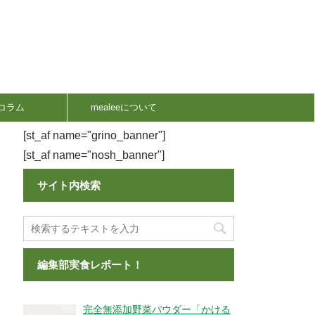
コラム
mealeeについて
[st_af name="grino_banner"]
[st_af name="nosh_banner"]
サイト内検索
編集部実食レポート！
完全無添加野菜パウダー「かける