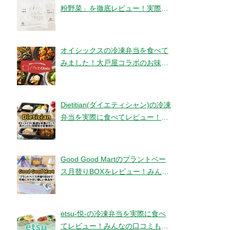
粉野菜」を徹底レビュー！実際に
食べてみました！【ベジタブルテ
ック】
オイシックスの冷凍弁当を食べて
みました！大戸屋コラボのお味と
コスパは！？【パッとOisix】
Dietitian(ダイエティシャン)の冷凍
弁当を実際に食べてレビュー！み
んなの口コミもチェックです！
Good Good Martのプラントベー
ス月替りBOXをレビュー！みんな
の口コミ・評判もチエック！
etsu-悦-の冷凍弁当を実際に食べ
てレビュー！みんなの口コミもチ