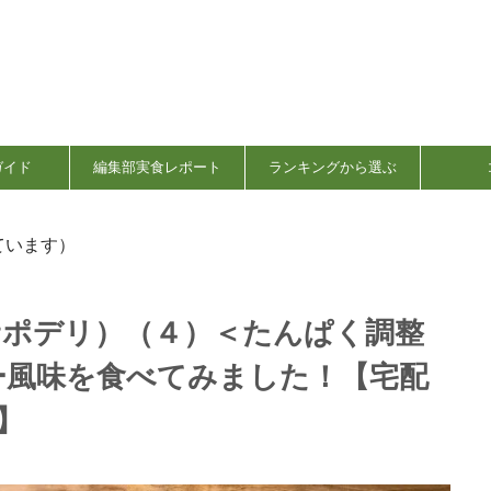
ガイド
編集部実食レポート
ランキングから選ぶ
ています）
ギサポデリ）（４）＜たんぱく調整
ー風味を食べてみました！【宅配
】
日