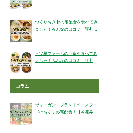
ェックです！【旬彩美膳】
つくりおき.jpの宅配食を食べてみ
ました！みんなの口コミ・評判も
チェック！
三ツ星ファームの宅食を食べてみ
ました！みんなの口コミ・評判も
チェック！
コラム
ヴィーガン・プラントベースフー
ドのおすすめ宅配食！【冷凍弁
当・ミールキット・代替肉・完全
食】