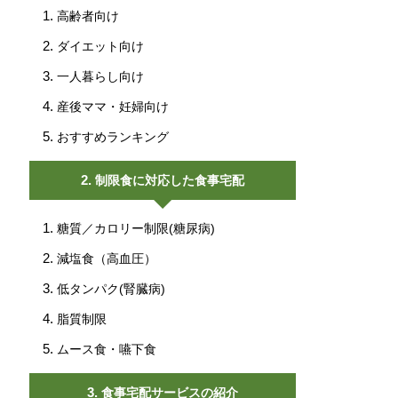
高齢者向け
ダイエット向け
一人暮らし向け
産後ママ・妊婦向け
おすすめランキング
制限食に対応した食事宅配
糖質／カロリー制限(糖尿病)
減塩食（高血圧）
低タンパク(腎臓病)
脂質制限
ムース食・嚥下食
食事宅配サービスの紹介