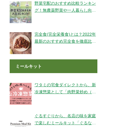
野菜宅配のおすすめ比較ランキン
グ！無農薬野菜や一人暮らし向け
もご紹介！
完全食(完全栄養食)とは？2022年
最新のおすすめ完全食を徹底比較
してみました【全14社】
ミールキット
ワタミの宅食ダイレクトから、新
冷凍惣菜として「肉野菜炒め（銚
子産山口さんのキャベツ使用）」
が登場！
ぐるすぐりから、名店の味を家庭
で楽しむミールキット「ぐるなび
Premium Meal Kit」シリーズが新