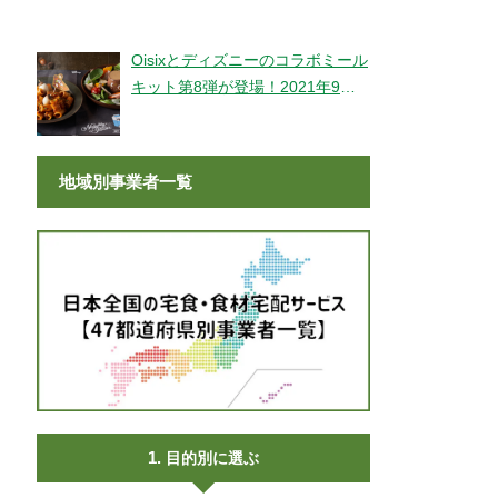
登場！
Oisixとディズニーのコラボミール
キット第8弾が登場！2021年9月9
日より販売開始！
地域別事業者一覧
目的別に選ぶ