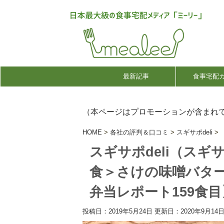
最新記事
食事宅配
（本ページはプロモーションが含まれ
HOME
>
各社の評判＆口コミ
>
スギサポdeli
>
スギサポdeli（ス
食＞さけの味噌バタ
弁当レポート159食目
投稿日：2019年5月24日 更新日：
2020年9月14