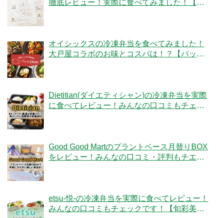
徹底レビュー！実際に食べてみました！【ベ
ジタブルテック】
オイシックスの冷凍弁当を食べてみました！
大戸屋コラボのお味とコスパは！？【パッと
Oisix】
Dietitian(ダイエティシャン)の冷凍弁当を実際
に食べてレビュー！みんなの口コミもチェッ
クです！
Good Good Martのプラントベース月替りBOX
をレビュー！みんなの口コミ・評判もチエッ
ク！
etsu-悦-の冷凍弁当を実際に食べてレビュー！
みんなの口コミもチェックです！【旬彩美