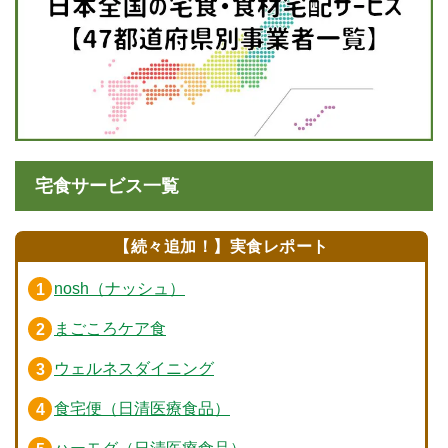
宅食サービス一覧
【続々追加！】実食レポート
nosh（ナッシュ）
まごころケア食
ウェルネスダイニング
食宅便（日清医療食品）