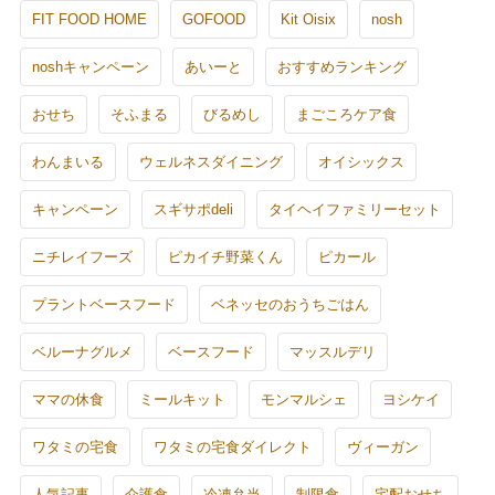
FIT FOOD HOME
GOFOOD
Kit Oisix
nosh
noshキャンペーン
あいーと
おすすめランキング
おせち
そふまる
びるめし
まごころケア食
わんまいる
ウェルネスダイニング
オイシックス
キャンペーン
スギサポdeli
タイヘイファミリーセット
ニチレイフーズ
ピカイチ野菜くん
ピカール
プラントベースフード
ベネッセのおうちごはん
ベルーナグルメ
ベースフード
マッスルデリ
ママの休食
ミールキット
モンマルシェ
ヨシケイ
ワタミの宅食
ワタミの宅食ダイレクト
ヴィーガン
人気記事
介護食
冷凍弁当
制限食
宅配おせち