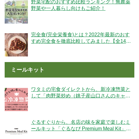
野菜宅配のおすすめ比較ランキング！無農薬
野菜や一人暮らし向けもご紹介！
完全食(完全栄養食)とは？2022年最新のおす
すめ完全食を徹底比較してみました【全14
社】
ミールキット
ワタミの宅食ダイレクトから、新冷凍惣菜と
して「肉野菜炒め（銚子産山口さんのキャベ
ツ使用）」が登場！
ぐるすぐりから、名店の味を家庭で楽しむミ
ールキット「ぐるなび Premium Meal Kit」シ
リーズが新登場！