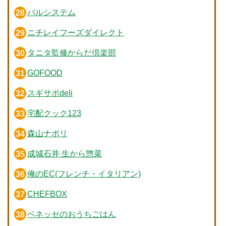
パルシステム
ニチレイフーズダイレクト
タニタ監修からだ倶楽部
GOFOOD
スギサポdeli
宅配クック123
森山ナポリ
成城石井 生から惣菜
俺のEC(フレンチ・イタリアン)
CHEFBOX
ベネッセのおうちごはん