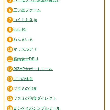
ハーモグ（日清医療食品）
三ツ星ファーム
つくりおき.jp
etsu-悦-
わんまいる
マッスルデリ
筋肉食堂DELI
RIZAPサポートミール
ママの休食
ワタミの宅食
ワタミの宅食ダイレクト
ヨシケイのシンプルミール