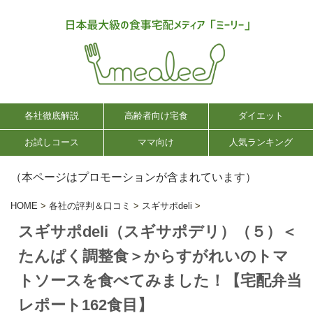
各社徹底解説
高齢者向け宅食
ダイエット
お試しコース
ママ向け
人気ランキング
（本ページはプロモーションが含まれています）
HOME
>
各社の評判＆口コミ
>
スギサポdeli
>
スギサポdeli（スギサポデリ）（５）＜
たんぱく調整食＞からすがれいのトマ
トソースを食べてみました！【宅配弁当
レポート162食目】