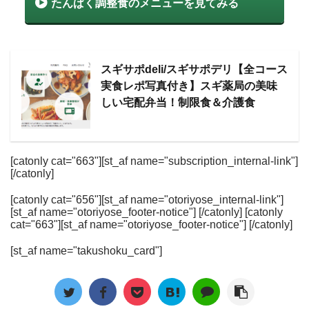
たんぱく調整食のメニューを見てみる
スギサポdeli/スギサポデリ【全コース
実食レポ写真付き】スギ薬局の美味
しい宅配弁当！制限食＆介護食
[catonly cat="663"][st_af name="subscription_internal-link"]
[/catonly]
[catonly cat="656"][st_af name="otoriyose_internal-link"]
[st_af name="otoriyose_footer-notice"] [/catonly] [catonly
cat="663"][st_af name="otoriyose_footer-notice"] [/catonly]
[st_af name="takushoku_card"]