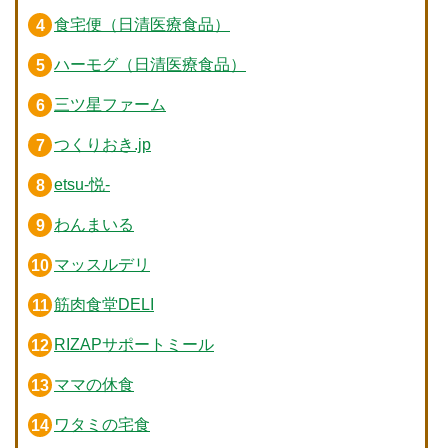
食宅便（日清医療食品）
ハーモグ（日清医療食品）
三ツ星ファーム
つくりおき.jp
etsu-悦-
わんまいる
マッスルデリ
筋肉食堂DELI
RIZAPサポートミール
ママの休食
ワタミの宅食