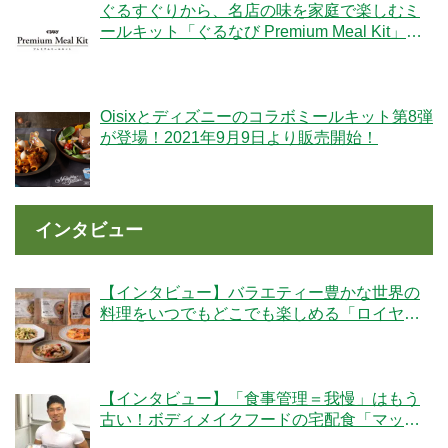
ぐるすぐりから、名店の味を家庭で楽しむミ
ールキット「ぐるなび Premium Meal Kit」シ
リーズが新登場！
Oisixとディズニーのコラボミールキット第8弾
が登場！2021年9月9日より販売開始！
インタビュー
【インタビュー】バラエティー豊かな世界の
料理をいつでもどこでも楽しめる「ロイヤル
デリ」のこだわりとは！？
【インタビュー】「食事管理＝我慢」はもう
古い！ボディメイクフードの宅配食「マッス
ルデリ」の人気の秘密とは？