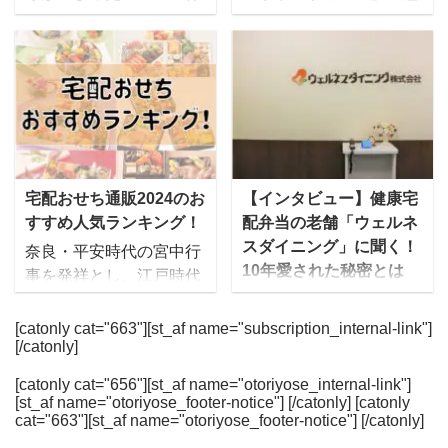
ど、制限食の献立を考え
スを実際食べてきた
食」にかける想いとは
力とは？
るのは大変 自分で料理を
mealee編集部が、ダイエ
”ステイホーム”が話題と
”結果にコミットする”プ
しているといつの間にか
ット中の方におすすめの
なった2020年は、新しい
ライベートジムで有名な
栄養バランスが偏りがち
宅配弁当を厳選して紹介
タイプの宅食・宅配弁当
RIZAP。実は、その食事
で不安 今では食事宅配サ
します。 こんなときに！
が続々と登場していま
メソッドを詰め込んだ冷
ービスに参入する会社も
そろそろ夏に向けてダイ
す。ママ向けの冷凍宅食
凍弁当である、低糖質フ
増えてきました。でも、
エットしたい… 糖質やカ
サービスの「ママの休
ード「サポートミール」
似てる点も多くどれを選
ロリーの計算を自分です
食」も2020年に運営を開
も人気なのをご存じだろ
宅配おせち通販2024のお
【インタビュー】健康宅
んだらいいかわからな
るのは大変 コンビニや外
始した新サービスです。
うか。 今回は、「サポー
すすめ人気ランキング！
配弁当の老舗「ウェルネ
い…という人も多いと思
食だとダイエットができ
今回は「ママの休食」を
トミール」の商品を開発
スダイニング」に聞く！
います。 これまで30社
ないメニューばかり [toc]
奈良・平安時代の宮中行
運営するセブンリッチグ
するRIZAPの栄養管理士
10年愛された秘密とは
以上の宅配弁当 ...
ダ ...
事を発祥とし、江戸時代
ループのしきさんにお話
の方にその人気の秘密に
後期に庶民の間に広まっ
ウェルネスダイニングと
を伺いました。そのコン
ついて伺いました。
たとされる「おせち」。
いえば、制限食を中心と
[catonly cat="663"][st_af name="subscription_internal-link"]
セプトや、これから目指
RIZAP「サポートミー
[/catonly]
時代を経た今でも、お正
した冷凍宅配弁当を2011
していることについても
ル」とは？ RIZAPの管理
月には欠かせないものと
年から提供している宅配
お話を伺いました。 「マ
栄養士の阿部さんに答え
[catonly cat="656"][st_af name="otoriyose_internal-link"]
なっていますよね。 昔は
弁当業界の中でも老舗の
[st_af name="otoriyose_footer-notice"] [/catonly] [catonly
マの休食」をはじめたき
ていただいた mealee 今
手作りの生おせちが主流
企業です。 そんな同社が
cat="663"][st_af name="otoriyose_footer-notice"] [/catonly]
っかけとは？ mealee 今
回はインタビューに応じ
でしたが、最近ではイン
10年にわたって支持され