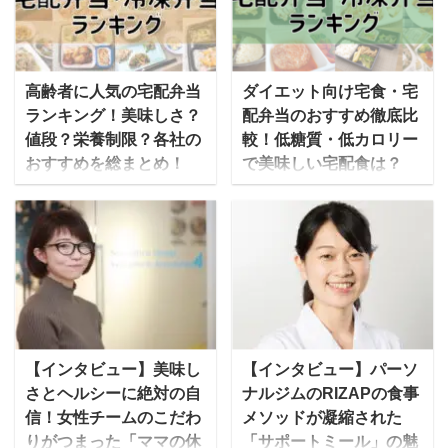
高齢者に人気の宅配弁当
ダイエット向け宅食・宅
ランキング！美味しさ？
配弁当のおすすめ徹底比
値段？栄養制限？各社の
較！低糖質・低カロリー
おすすめを総まとめ！
で美味しい宅配食は？
歳を取ると食事の準備が
今では食事宅配サービス
大変… という方におすす
に参入する会社も増えた
めなのが、美味しくて栄
ことで、ダイエット向け
養バランスの良いお弁当
の宅配弁当や冷凍弁当の
を届けてくれる「宅配弁
サービスも増えてきまし
当サービス」です。 こん
た。でも、お店や種類が
なときに！ 高齢者の一人
多くてどれを選んだらい
暮らしになってから、毎
いかわからない…という
【インタビュー】美味し
【インタビュー】パーソ
日3食をしっかり準備す
人も多いと思います。 そ
さとヘルシーに絶対の自
ナルジムのRIZAPの食事
るのは手間 食事制限をす
こで今回は、これまで30
信！女性チームのこだわ
メソッドが凝縮された
るように指導されたけれ
社以上の食事宅配サービ
りがつまった「ママの休
「サポートミール」の魅