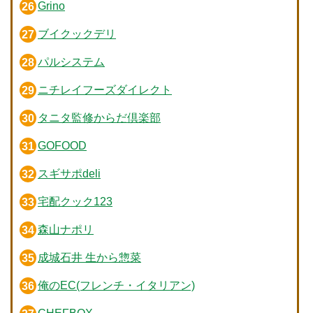
Grino
ブイクックデリ
パルシステム
ニチレイフーズダイレクト
タニタ監修からだ倶楽部
GOFOOD
スギサポdeli
宅配クック123
森山ナポリ
成城石井 生から惣菜
俺のEC(フレンチ・イタリアン)