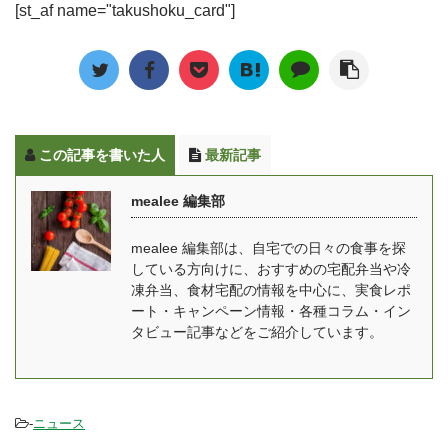
回はインタビューをあり
ていただきましてありが
[st_af name="takushoku_card"]
ターネットで簡単に注文
てきた秘密をインタビュ
がとうございます。簡単
とうございます。 阿部：
でき、外出することなく
ーを通じて明らかにして
に自己紹介をお願いいた
商品部商品開発の阿部と
自宅で受け取れるという
いきたいと思います。ま
します。 しき：「ママの
申します。RIZAPの管理
手軽さから、冷凍の「宅
た、最近発売した「制限
休食」の事業責任者を務
栄養士として、R ...
配おせち」が人気を集め
食料理キット」と「ベジ
めてい ...
ています。 ゆいこ冷凍の
活スープ食」新メニュー
この記事を書いた人
最新記事
「宅配おせち」は、冷蔵
のコンセプトについても
庫で自然解凍するだけで
聞きました。 宅配弁当の
mealee 編集部
食べることができるの
老舗、ウェルネスダイニ
で、年末年始を家でゆっ
ングとは mealee この度
mealee 編集部は、自宅での日々の食事を探
くりと過ごしたい方にお
はインタビューを受けて
している方向けに、おすすめの宅配弁当や冷
すすめです！ また、時代
いただきありがとうござ
凍弁当、食材宅配の情報を中心に、実食レポ
の変化に伴っておせちの
います。 清水：ウェルネ
ート・キャンペーン情報・各種コラム・イン
種類も多様化しており、
スダイニングの清水で
タビュー記事などをご紹介しています。
...
す。当社の企画・営業を
実施させ ...
-
ニュース