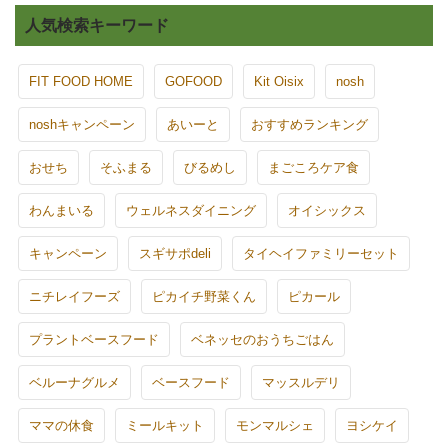
人気検索キーワード
FIT FOOD HOME
GOFOOD
Kit Oisix
nosh
noshキャンペーン
あいーと
おすすめランキング
おせち
そふまる
びるめし
まごころケア食
わんまいる
ウェルネスダイニング
オイシックス
キャンペーン
スギサポdeli
タイヘイファミリーセット
ニチレイフーズ
ピカイチ野菜くん
ピカール
プラントベースフード
ベネッセのおうちごはん
ベルーナグルメ
ベースフード
マッスルデリ
ママの休食
ミールキット
モンマルシェ
ヨシケイ