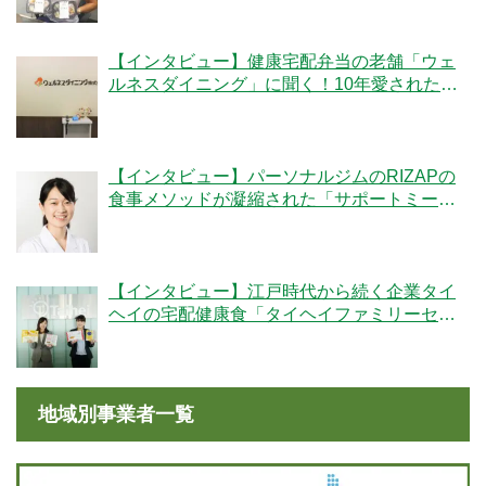
【インタビュー】健康宅配弁当の老舗「ウェ
ルネスダイニング」に聞く！10年愛された秘
密とは
【インタビュー】パーソナルジムのRIZAPの
食事メソッドが凝縮された「サポートミー
ル」の魅力とは？
【インタビュー】江戸時代から続く企業タイ
ヘイの宅配健康食「タイヘイファミリーセッ
ト」のこだわりとは？
地域別事業者一覧