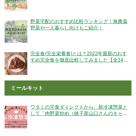
肉・完全食】
野菜宅配のおすすめ比較ランキング！無農薬
野菜や一人暮らし向けもご紹介！
完全食(完全栄養食)とは？2022年最新のおす
すめ完全食を徹底比較してみました【全14
社】
ミールキット
ワタミの宅食ダイレクトから、新冷凍惣菜と
して「肉野菜炒め（銚子産山口さんのキャベ
ツ使用）」が登場！