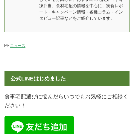
でわかった内容について
ロリーの計算を自分です
凍弁当、食材宅配の情報を中心に、実食レポ
も紹介します。 美味し
るのは大変 コンビニや外
ート・キャンペーン情報・各種コラム・イン
い？まずい？という気に
食だとダイエットができ
タビュー記事などをご紹介しています。
なる味の評価はみんなの
ないメニューばかり [toc]
口コミだけでなく、実際
ダ ...
に食べた感想もお伝えし
-
ニュース
ます ...
公式LINEはじめました
食事宅配選びに悩んだらいつでもお気軽にご相談く
ださい！