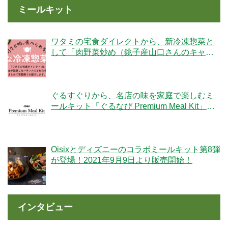
ミールキット
ワタミの宅食ダイレクトから、新冷凍惣菜と
して「肉野菜炒め（銚子産山口さんのキャベ
ツ使用）」が登場！
ぐるすぐりから、名店の味を家庭で楽しむミ
ールキット「ぐるなび Premium Meal Kit」シ
リーズが新登場！
Oisixとディズニーのコラボミールキット第8弾
が登場！2021年9月9日より販売開始！
インタビュー