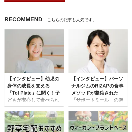
RECOMMEND
こちらの記事も人気です。
【インタビュー】幼児の
【インタビュー】パーソ
身体の成長を支える
ナルジムのRIZAPの食事
「Tot Plate」に聞く！子
メソッドが凝縮された
どもが安心して食べられ
「サポートミール」の魅
る食事とは？
力とは？
今回、「幼児」が安心し
”結果にコミットする”プ
てたべられるための冷凍
ライベートジムで有名な
食を販売している「Tot
RIZAP。実は、その食事