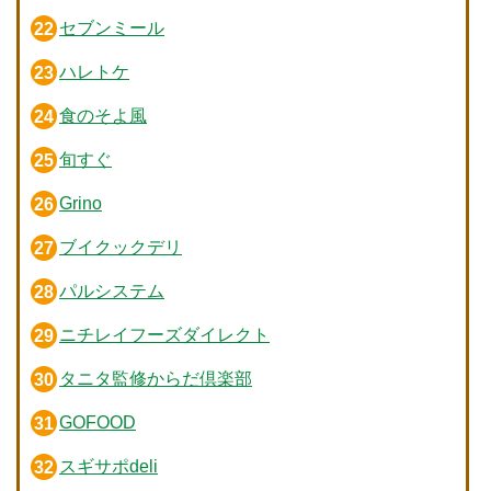
セブンミール
ハレトケ
食のそよ風
旬すぐ
Grino
ブイクックデリ
パルシステム
ニチレイフーズダイレクト
タニタ監修からだ倶楽部
GOFOOD
スギサポdeli