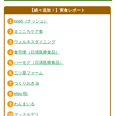
【続々追加！】実食レポート
nosh（ナッシュ）
まごころケア食
ウェルネスダイニング
食宅便（日清医療食品）
ハーモグ（日清医療食品）
三ツ星ファーム
つくりおき.jp
etsu-悦-
わんまいる
マッスルデリ