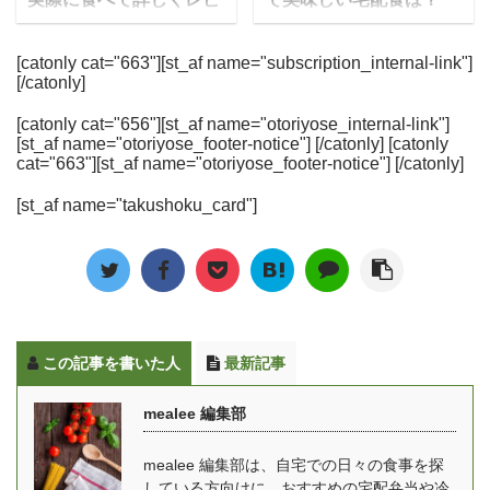
だきま ...
栄養士として、R ...
トです。 今回はmealee
た！冷凍弁当に冷凍惣
ュー
今では食事宅配サービス
編集部で日本全国の野菜
菜、ミールキットに完全
ウェルネスダイニングは
に参入する会社も増えた
[catonly cat="663"][st_af name="subscription_internal-link"]
宅配を徹底比較して、人
食タイプなど様々ですの
[/catonly]
食事制限専門の宅配食サ
ことで、ダイエット向け
気ランキングを作ってみ
で、気になったサービス
ービスで、カロリーや塩
の宅配弁当や冷凍弁当の
ました。単純に安い・便
は是非チェックしてみて
[catonly cat="656"][st_af name="otoriyose_internal-link"]
分・糖質などを制限した
サービスも増えてきまし
[st_af name="otoriyose_footer-notice"] [/catonly] [catonly
利という比較だけでな
下さいね。 [toc] ヴィーガ
4つの食事制限コース
た。でも、お店や種類が
cat="663"][st_af name="otoriyose_footer-notice"] [/catonly]
く、安全性や商品数な
ン向け冷凍弁当 Grino ※
と、ダイエットや健康維
多くてどれを選んだらい
ど、実際に使う方が気に
画像はスライドすること
[st_af name="takushoku_card"]
持のための2つの通常食
いかわからない…という
なるポイントも重視して
が出来ます。 おすすめポ
コースがあります。 食べ
人も多いと思います。 そ
チェックしてみました。
イント！ 美味しさも兼ね
たいときにレンジでチン
こで今回は、これまで30
料金表示について 本記事
備えたプラントベースフ
するタイプの冷凍弁当
社以上の食事宅配サービ
において、各社の料金 ...
ード 保存料や合成着色料
や、簡単に調理できる料
スを実際食べてきた
不 ...
理キットタイプなどを宅
mealee編集部が、ダイエ
この記事を書いた人
最新記事
配で届けてくれます。 こ
ット中の方におすすめの
の記事では、ウェルネス
宅配弁当を厳選して紹介
mealee 編集部
ダイニングの気になる口
します。 こんなときに！
コミ・評判やコース別の
そろそろ夏に向けてダイ
mealee 編集部は、自宅での日々の食事を探
金額や料金、実際に頼ん
エットしたい… 糖質やカ
している方向けに、おすすめの宅配弁当や冷