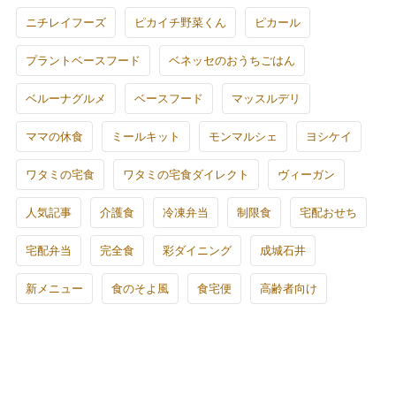
ニチレイフーズ
ピカイチ野菜くん
ピカール
プラントベースフード
ベネッセのおうちごはん
ベルーナグルメ
ベースフード
マッスルデリ
ママの休食
ミールキット
モンマルシェ
ヨシケイ
ワタミの宅食
ワタミの宅食ダイレクト
ヴィーガン
人気記事
介護食
冷凍弁当
制限食
宅配おせち
宅配弁当
完全食
彩ダイニング
成城石井
新メニュー
食のそよ風
食宅便
高齢者向け