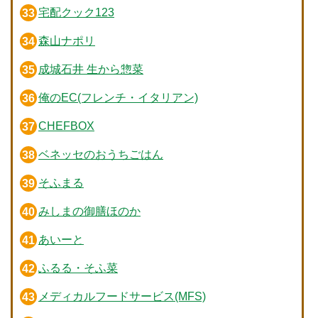
宅配クック123
森山ナポリ
成城石井 生から惣菜
俺のEC(フレンチ・イタリアン)
CHEFBOX
ベネッセのおうちごはん
そふまる
みしまの御膳ほのか
あいーと
ふるる・そふ菜
メディカルフードサービス(MFS)