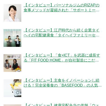
【インタビュー】パーソナルジムのRIZAPの
食事メソッドが凝縮された「サポートミー
ル」の魅力とは？
【インタビュー】江戸時代から続く企業タイ
ヘイの宅配健康食「タイヘイファミリーセッ
ト」のこだわりとは？
【インタビュー】「食×ICT」を武器に成長す
る「FIT FOOD HOME」が自社製造にこだわ
る理由とは？
【インタビュー】主食をイノベーションし続
ける！完全栄養食の「BASEFOOD」の人気の
秘密とは？
【インタビュー】健康宅配弁当の老舗「ウェ