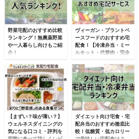
Plate」を運営する、食の
メソッドを詰め込んだ冷
おくすり代表取締役の佐
凍弁当である、低糖質フ
野こころさんにお話を伺
ード「サポートミール」
いました。 Tot Plateと
も人気なのをご存じだろ
野菜宅配のおすすめ比較
ヴィーガン・プラントベ
は？ mealee 本日は取材
うか。 今回は、「サポー
ランキング！無農薬野菜
ースフードのおすすめ宅
に応じていただき、あり
トミール」の商品を開発
や一人暮らし向けもご紹
配食！【冷凍弁当・ミー
がとうございます。最初
するRIZAPの栄養管理士
介！
ルキット・代替肉・完全
に自己紹介をお願いいた
の方にその人気の秘密に
食】
スーパーや八百屋さんま
します。 Tot Plateを運営
ついて伺いました。
で買い物に出かけなくて
ヴィーガンやベジタリア
している株式会社 食のお
RIZAP「サポートミー
も、通販で購入できる野
ン向けのプラントベース
くすり代表の佐野と申し
ル」とは？ RIZAPの管理
菜宅配サービスは家庭の
フードの人気が高まりつ
ます。もともと看護学部
栄養士の阿部さんに答え
強い味方です。手間がか
つある中、最近では宅配
で医療を学び、その中で
ていただいた mealee 今
からないだけではなく、
サービスにも数多くのブ
予防医学に興味を持ち、
回はインタビューに応じ
日本全国から美味しい野
ランドが登場してきてい
大学院に進学しました。
ていただきましてありが
菜・無農薬野菜・有機栽
ます。 今後どんどん普及
【まずい？味が薄い？】
ダイエット向け宅食・宅
その一方で大手料理教室
とうございます。 阿部：
培の野菜など自分の好み
していきそうな各社のサ
ウェルネスダイニングの
配弁当のおすすめ徹底比
のヘルスケア事業の立ち
商品部商品開発の阿部と
にあったお店をチョイス
ービスについて、出来る
気になる口コミ・評判を
較！低糖質・低カロリー
上げにも携わらせていた
申します。RIZAPの管理
できるのも人気のポイン
だけ多くまとめてみまし
実際に食べて詳しくレビ
で美味しい宅配食は？