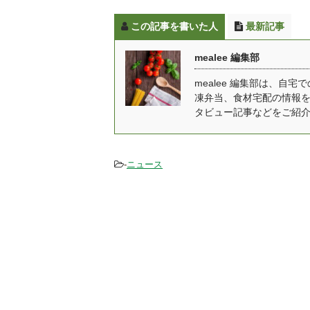
商品開発に携わていま
Oi
この記事を書いた人
最新記事
す。 手間を掛けることな
会
く、自宅にいながらレス
た
mealee 編集部
トランの味を気軽に楽し
配
むことができるようにな
菜
mealee 編集部は、
凍弁当、食材宅配の情報
っており、贅沢でいて満
工
タビュー記事などをご紹
足感のある食事を提供し
ま
てくれます。 俺のイタリ
野
アン・俺のフレンチと
着
は？ 2011年9月に東京銀
ど
-
ニュース
座に俺のイタリアン新橋
ば
本店が1号店としてオ ...
授乳