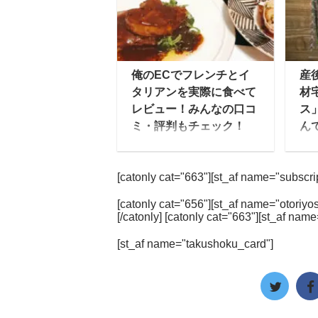
寿司ネタとしては、日本
菜
人も大好きなサーモンや
な
マグロといったところの
外
他に、エビ、ホタテなど
選
俺のECでフレンチとイ
産
が人気なようです。 そん
え
タリアンを実際に食べて
材
なお寿司ですが、コロナ
す
レビュー！みんなの口コ
ス
の影響で自宅で食事をす
い
ミ・評判もチェック！
ん
る人が増えており、宅配
な
俺のECとは、外食産業
ゆ
寿司も非常に需要が増え
メ
企業である俺の株式会社
の
ています。 今回は宅配寿
石
[catonly cat="663"][st_af name="subscript
が運営する「俺の」シリ
も
司の人気店を5つ厳選し
レ
ーズのお取り寄せ通販オ
く
てご紹介したいと思いま
の
[catonly cat="656"][st_af name="otoriyos
ンラインショップです。
る
[/catonly] [catonly cat="663"][st_af name
す。 月に1回は食べてい
売
俺のECでは、俺のシリ
く
る！？やっぱりみんなお
ア
[st_af name="takushoku_card"]
ーズの中でも人気のフレ
な
寿司が好き 宅配寿司の人
惣
ンチとイタリアン、ベー
は
気店をご紹介する前に、
殊
カリーを取り扱ってお
ん
寿司に関するアンケート
容器
り、俺のシリーズの全店
と
調査から寿司が私た ...
のシェフが総力を挙げて
し