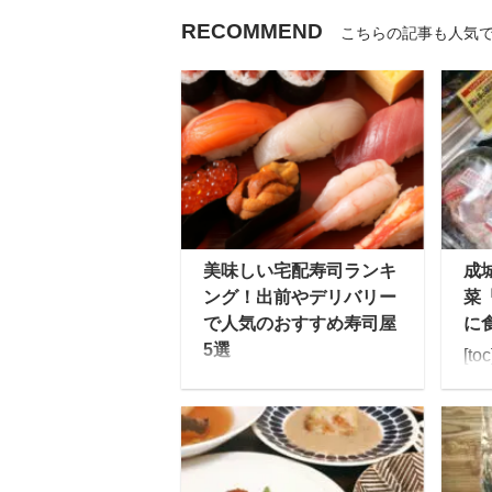
RECOMMEND
こちらの記事も人気
美味しい宅配寿司ランキ
成
ング！出前やデリバリー
菜
で人気のおすすめ寿司屋
に
5選
[t
日本食を代表する「寿
「
司」は、今や日本人のみ
を
ならず世界中の人に愛さ
へ
れる食べ物となっていま
城
す。 また外国人に人気の
ン