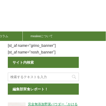
コラム
mealeeについて
[st_af name="grino_banner"]
[st_af name="nosh_banner"]
サイト内検索
編集部実食レポート！
完全無添加野菜パウダー「かける