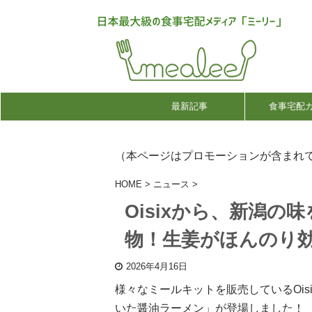
最新記事
食事宅配
（本ページはプロモーションが含まれ
HOME
>
ニュース
>
Oisixから、新潟
物！生姜がほんのり
2026年4月16日
様々なミールキットを販売しているOi
いた醤油ラーメン」が登場しました！