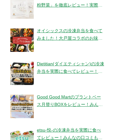
粉野菜」を徹底レビュー！実際に
食べてみました！【ベジタブルテ
ック】
オイシックスの冷凍弁当を食べて
みました！大戸屋コラボのお味と
コスパは！？【パッとOisix】
Dietitian(ダイエティシャン)の冷凍
弁当を実際に食べてレビュー！み
んなの口コミもチェックです！
Good Good Martのプラントベー
ス月替りBOXをレビュー！みんな
の口コミ・評判もチエック！
etsu-悦-の冷凍弁当を実際に食べ
てレビュー！みんなの口コミもチ