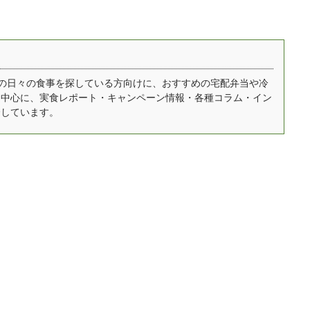
mealee編集部がママの
six（オイシックス）は
宅食サービスに参入した
休 ...
員数220万人を突破し
のか？を詳しく聞きつ
売上No.１の野菜宅
つ、FIT FOOD HOME の
。 有機野菜や減農薬野
コンセプトや現在人気の
のほかに、肉・魚、加
コースについて詳しくお
自宅での日々の食事を探している方向けに、おすすめの宅配弁当や冷
を中心に、実食レポート・キャンペーン情報・各種コラム・イン
品まで幅広く扱ってい
聞きしました。 IT企業の
介しています。
す。 有機野菜や減農薬
「AIVICK」が健康宅食
菜、合成保存料と合成
サービスをはじめたわけ
色料不使用の加工品な
mealee 今回はインタビ
健康に気を遣った食材
ューをありがとうござい
かりなので、妊娠中や
ます。簡単に自己紹介を
中はもちろん ...
お願いい ...