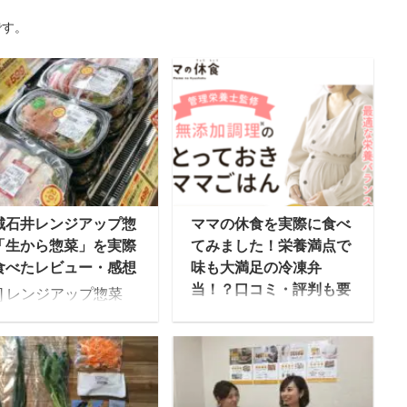
です。
城石井レンジアップ惣
ママの休食を実際に食べ
「生から惣菜」を実際
てみました！栄養満点で
食べたレビュー・感想
味も大満足の冷凍弁
当！？口コミ・評判も要
oc] レンジアップ惣菜
チェックです！
生から惣菜」シリーズ
求めて成城石井の店舗
ママの休食は管理栄養士
 スーパーマーケット成
が監修した無添加のお弁
石井は、直輸入ワイ
当を届けてくれる、冷凍
、チーズ、自家製惣
宅食サービスです。その