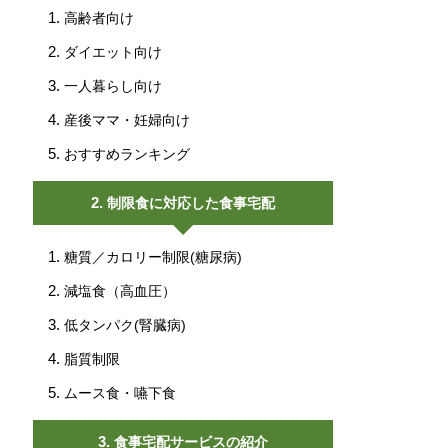
高齢者向け
ダイエット向け
一人暮らし向け
産後ママ・妊婦向け
おすすめランキング
制限食に対応した食事宅配
糖質／カロリー制限(糖尿病)
減塩食（高血圧）
低タンパク(腎臓病)
脂質制限
ムース食・嚥下食
食事宅配サービスの紹介