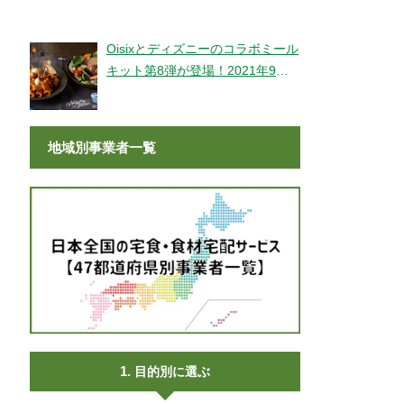
登場！
Oisixとディズニーのコラボミール
キット第8弾が登場！2021年9月9
日より販売開始！
地域別事業者一覧
目的別に選ぶ