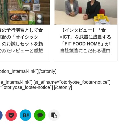
、生鮮食品、輸入菓子
名前の通り、徹底的に妊
ど、日本だけでなく海
娠中・産後のママのため
各地から取り寄せた、
に考えて作られたお弁当
りすぐりの食品をそろ
となっています。 妊娠中
後の予行演習として食
【インタビュー】「食
ていることで有名で
一番つらい家事といわれ
宅配の「オイシック
×ICT」を武器に成長する
。 だいすけちょっとい
る「料理」の手間からマ
」のお試しセットを頼
「FIT FOOD HOME」が
ものを置いている良質
マを解放できるようにと
でみたレビューと感想
自社製造にこだわる理由
高級スーパーというイ
いう思いからママの休食
とは？
いこ私は現在妊活中な
ージですね。 その成城
は生まれています。 冷凍
ですが、妊娠中や子ど
一流シェフが手作りした
井が、食品・お弁当ト
弁当なのでいつでも食べ
ion_internal-link"][/catonly]
が産まれたら、しばら
おかずを冷凍で届ける今
ー製造メーカー最大手
れる・簡単に準備出来
は自転車に乗れなくな
人気の健康宅食サービス
エフピコ社と組んで販
る・洗い物も簡単です。
e_internal-link"] [st_af name="otoriyose_footer-notice"]
と思い、スーパーが遠
「FIT HOOD HOME（フ
="otoriyose_footer-notice"] [/catonly]
しているのが「レンジ
栄養面についても、妊娠
て自転車でないと行け
ィットフードホー
ップ惣菜」の「生から
中・産後とでそれぞれ違
い場所に住んでいる私
ム）」。同サービスを運
菜」シリーズです。 特
うメニューとなってお
心配していました。 そ
営するAIVICK（アイヴ
な高性能プラスチック
り、健康面でもしっかり
な時、宅配野菜がある
ィック）は、実はもとも
の中に入ってい ...
した食事を摂ることが出
いうことを知り、利用
とIT企業だったのです。
来ます。 関連記事：
てみることに。
どうしてIT企業の同社が