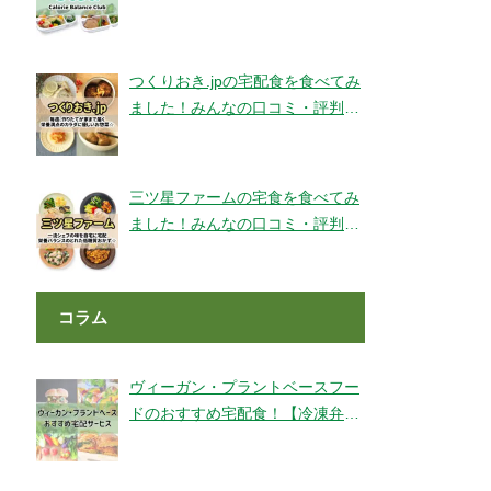
ェックです！【旬彩美膳】
つくりおき.jpの宅配食を食べてみ
ました！みんなの口コミ・評判も
チェック！
三ツ星ファームの宅食を食べてみ
ました！みんなの口コミ・評判も
チェック！
コラム
ヴィーガン・プラントベースフー
ドのおすすめ宅配食！【冷凍弁
当・ミールキット・代替肉・完全
食】