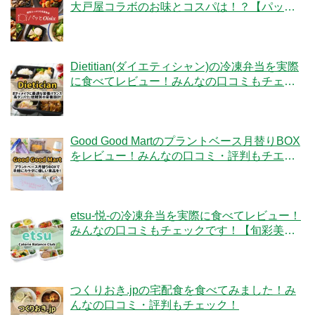
大戸屋コラボのお味とコスパは！？【パッと
Oisix】
Dietitian(ダイエティシャン)の冷凍弁当を実際
に食べてレビュー！みんなの口コミもチェッ
クです！
Good Good Martのプラントベース月替りBOX
をレビュー！みんなの口コミ・評判もチエッ
ク！
etsu-悦-の冷凍弁当を実際に食べてレビュー！
みんなの口コミもチェックです！【旬彩美
膳】
つくりおき.jpの宅配食を食べてみました！み
んなの口コミ・評判もチェック！