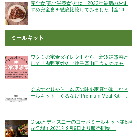
完全食(完全栄養食)とは？2022年最新のおす
すめ完全食を徹底比較してみました【全14
社】
ミールキット
ワタミの宅食ダイレクトから、新冷凍惣菜と
して「肉野菜炒め（銚子産山口さんのキャベ
ツ使用）」が登場！
ぐるすぐりから、名店の味を家庭で楽しむミ
ールキット「ぐるなび Premium Meal Kit」シ
リーズが新登場！
Oisixとディズニーのコラボミールキット第8弾
が登場！2021年9月9日より販売開始！