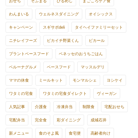
おせち
そふまる
びるめし
まごころケア食
わんまいる
ウェルネスダイニング
オイシックス
キャンペーン
スギサポdeli
タイヘイファミリーセット
ニチレイフーズ
ピカイチ野菜くん
ピカール
プラントベースフード
ベネッセのおうちごはん
ベルーナグルメ
ベースフード
マッスルデリ
ママの休食
ミールキット
モンマルシェ
ヨシケイ
ワタミの宅食
ワタミの宅食ダイレクト
ヴィーガン
人気記事
介護食
冷凍弁当
制限食
宅配おせち
宅配弁当
完全食
彩ダイニング
成城石井
新メニュー
食のそよ風
食宅便
高齢者向け