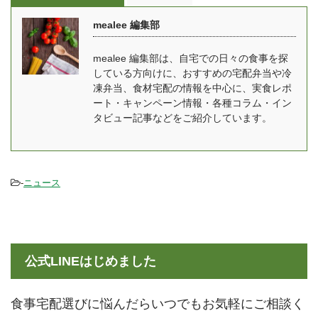
ル」とは？ RIZAPの管理
の創業ストーリーやビジ
mealee 編集部
栄養士の阿部さんに答え
ョン、日本市場への展開
ていただいた mealee 今
について詳しく伺った。
mealee 編集部は、自宅での日々の食事を探
回はインタビューに応じ
Julian Hearn(ジュリア
している方向けに、おすすめの宅配弁当や冷
ていただきましてありが
ン・ハーン） 共同創設
凍弁当、食材宅配の情報を中心に、実食レポ
とうございます。 阿部：
者 ロンドン出身。大学卒
ート・キャンペーン情報・各種コラム・イン
商品部商品開発の阿部と
業後にウェイトローズ ...
タビュー記事などをご紹介しています。
申します。RIZAPの管理
栄養士として、R ...
-
ニュース
公式LINEはじめました
食事宅配選びに悩んだらいつでもお気軽にご相談く