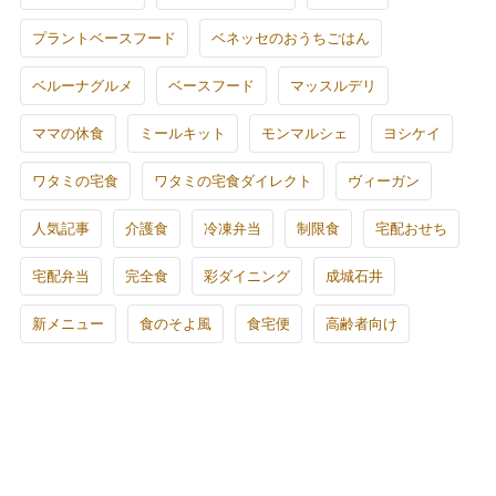
プラントベースフード
ベネッセのおうちごはん
ベルーナグルメ
ベースフード
マッスルデリ
ママの休食
ミールキット
モンマルシェ
ヨシケイ
ワタミの宅食
ワタミの宅食ダイレクト
ヴィーガン
人気記事
介護食
冷凍弁当
制限食
宅配おせち
宅配弁当
完全食
彩ダイニング
成城石井
新メニュー
食のそよ風
食宅便
高齢者向け