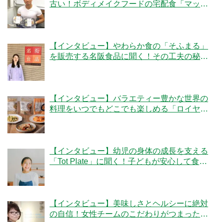
古い！ボディメイクフードの宅配食「マッス
ルデリ」の人気の秘密とは？
【インタビュー】やわらか食の「そふまる」
を販売する名阪食品に聞く！その工夫の秘密
とは？
【インタビュー】バラエティー豊かな世界の
料理をいつでもどこでも楽しめる「ロイヤル
デリ」のこだわりとは！？
【インタビュー】幼児の身体の成長を支える
「Tot Plate」に聞く！子どもが安心して食べ
られる食事とは？
【インタビュー】美味しさとヘルシーに絶対
の自信！女性チームのこだわりがつまった