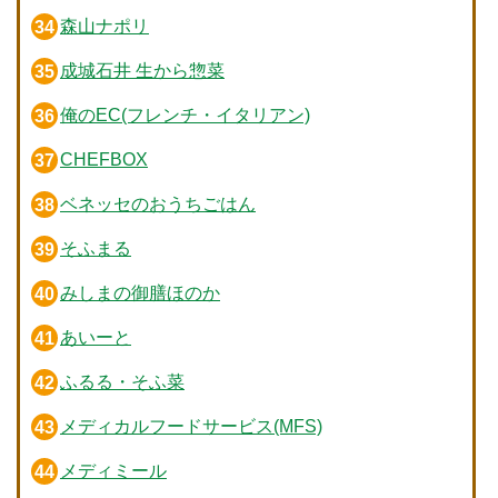
森山ナポリ
成城石井 生から惣菜
俺のEC(フレンチ・イタリアン)
CHEFBOX
ベネッセのおうちごはん
そふまる
みしまの御膳ほのか
あいーと
ふるる・そふ菜
メディカルフードサービス(MFS)
メディミール