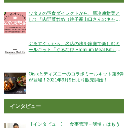
ワタミの宅食ダイレクトから、新冷凍惣菜と
して「肉野菜炒め（銚子産山口さんのキャベ
ツ使用）」が登場！
ぐるすぐりから、名店の味を家庭で楽しむミ
ールキット「ぐるなび Premium Meal Kit」シ
リーズが新登場！
Oisixとディズニーのコラボミールキット第8弾
が登場！2021年9月9日より販売開始！
インタビュー
【インタビュー】「食事管理＝我慢」はもう