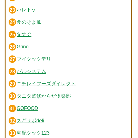
ハレトケ
食のそよ風
旬すぐ
Grino
ブイクックデリ
パルシステム
ニチレイフーズダイレクト
タニタ監修からだ倶楽部
GOFOOD
スギサポdeli
宅配クック123