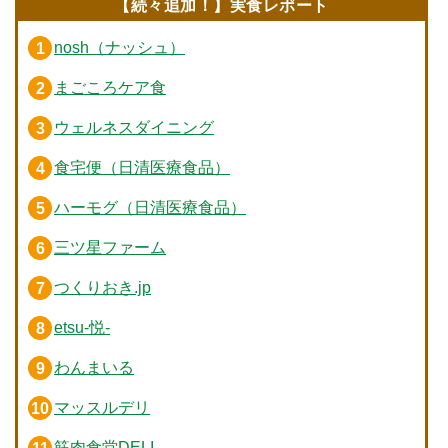
【続々追加！】実食レポート
nosh（ナッシュ）
まごころケア食
ウェルネスダイニング
食宅便（日清医療食品）
ハーモグ（日清医療食品）
三ツ星ファーム
つくりおき.jp
etsu-悦-
わんまいる
マッスルデリ
筋肉食堂DELI