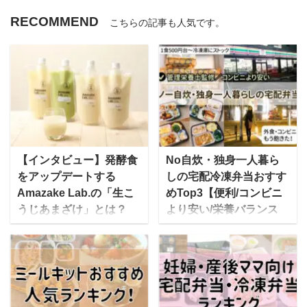
RECOMMEND
こちらの記事も人気です。
【インタビュー】発酵食
No自炊・独身一人暮ら
をアップデートする
しの宅配冷凍弁当おすす
Amazake Lab.の「生こ
めTop3【便利/コンビニ
うじあまざけ」とは？
より安い/栄養バランス
◎】
飲む点滴・飲む美容液と
いわれ、注目され始めて
[toc] 独身一人暮らし。仕
いるあまざけを現代のス
事が終われば後は自分の
タイルで提供する
時間ですが・・・ 「あ～
Amazake Lab.代表の山
あ、今日も帰りはこんな