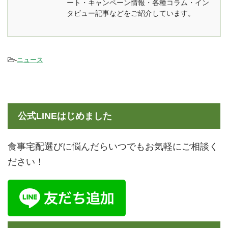
アン・俺のフレンチと
来上がりがフレッシュと
ート・キャンペーン情報・各種コラム・イン
は？ 2011年9月に東京銀
いうのが魅力です。
タビュー記事などをご紹介しています。
座に俺のイタリアン新橋
GREEN SPOONの特徴
本店が1号店としてオ ...
GREEN SPO ...
-
ニュース
公式LINEはじめました
食事宅配選びに悩んだらいつでもお気軽にご相談く
ださい！