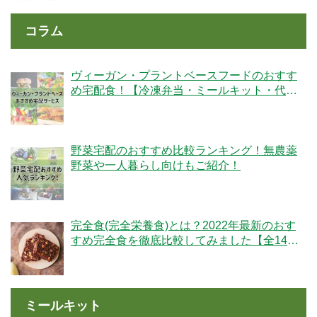
コラム
ヴィーガン・プラントベースフードのおすす
め宅配食！【冷凍弁当・ミールキット・代替
肉・完全食】
野菜宅配のおすすめ比較ランキング！無農薬
野菜や一人暮らし向けもご紹介！
完全食(完全栄養食)とは？2022年最新のおす
すめ完全食を徹底比較してみました【全14
社】
ミールキット