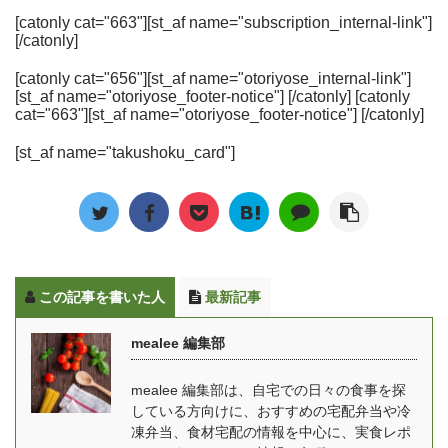
のメニューが一般的でし
こ毎食分のお弁当を買う
企業である俺の株式会社
GREEN SPOON（グリ
[catonly cat="663"][st_af name="subscription_internal-link"]
たが、最近では人気レス
のは難しくても、冷凍弁
[/catonly]
が運営する「俺の」シリ
ーンスプーン）は、毎月
トランのシェフが監修し
当ならたまの休みを作る
ーズのお取り寄せ通販オ
定額で自分に必要な野菜
たメニューや、ダイエッ
ためのストックとしても
[catonly cat="656"][st_af name="otoriyose_internal-link"]
ンラインショップです。
がスムージーやスープと
[st_af name="otoriyose_footer-notice"] [/catonly] [catonly
トや健康管理など向けに
活用できますので、自分
俺のECでは、俺のシリ
言った形で自宅に届くサ
cat="663"][st_af name="otoriyose_footer-notice"] [/catonly]
作られたメニューがある
の体調に合わせた使い方
ーズの中でも人気のフレ
ービスです。 ゆいこ多く
など、バリエーションは
を選んでみて下さいね。
[st_af name="takushoku_card"]
ンチとイタリアン、ベー
のメディアに掲載され、
多岐に渡っています。 一
また妊娠中のママさんも
カリーを取り扱ってお
oggiやSTORY、VERY、
方で、全般的に賞味期限
安心して食べることがで
り、俺のシリーズの全店
ViViなど人気女性誌に取
が短く、買い物から調 ...
きる宅配弁当・冷凍弁当
のシェフが総力を挙げて
り上げられています。 食
...
商品開発に携わていま
材は加熱滅菌されている
す。 手間を掛けることな
上に甘味料や保存料、化
この記事を書いた人
最新記事
く、自宅にいながらレス
学調味料などの食品添加
トランの味を気軽に楽し
物を一切使用していない
mealee 編集部
むことができるようにな
ので安全性が高く、何よ
っており、贅沢でいて満
り栄養素を損なわないよ
mealee 編集部は、自宅での日々の食事を探
足感のある食事を提供し
うに食材ひとつひとつを
している方向けに、おすすめの宅配弁当や冷
てくれます。 俺のイタリ
瞬間冷凍されており、出
凍弁当、食材宅配の情報を中心に、実食レポ