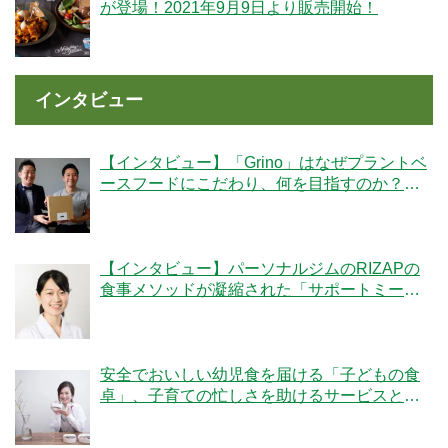
が登場！2021年9月9日より販売開始！
インタビュー
【インタビュー】「Grino」はなぜプラントベ
ースフードにこだわり、何を目指すのか？創
業者の細井優社長と監修の冷凍王子・西川剛
史氏に聞く
【インタビュー】パーソナルジムのRIZAPの
食事メソッドが凝縮された「サポートミー
ル」の魅力とは？
安全でおいしい幼児食を届ける「子どもの食
卓」、子育ての忙しさを助けるサービスと
は？