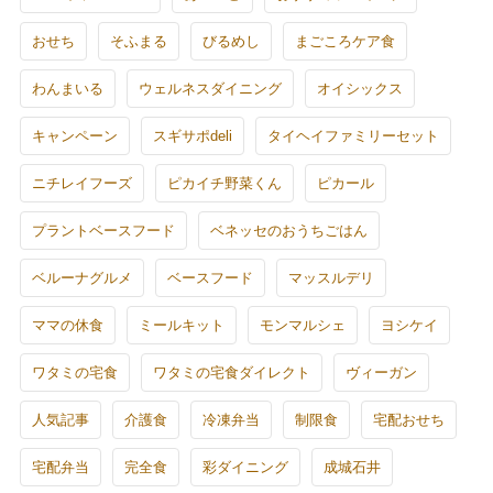
おせち
そふまる
びるめし
まごころケア食
わんまいる
ウェルネスダイニング
オイシックス
キャンペーン
スギサポdeli
タイヘイファミリーセット
ニチレイフーズ
ピカイチ野菜くん
ピカール
プラントベースフード
ベネッセのおうちごはん
ベルーナグルメ
ベースフード
マッスルデリ
ママの休食
ミールキット
モンマルシェ
ヨシケイ
ワタミの宅食
ワタミの宅食ダイレクト
ヴィーガン
人気記事
介護食
冷凍弁当
制限食
宅配おせち
宅配弁当
完全食
彩ダイニング
成城石井