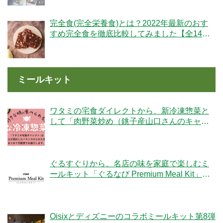
完全食(完全栄養食)とは？2022年最新のおす
すめ完全食を徹底比較してみました【全14
社】
ミールキット
ワタミの宅食ダイレクトから、新冷凍惣菜と
して「肉野菜炒め（銚子産山口さんのキャベ
ツ使用）」が登場！
ぐるすぐりから、名店の味を家庭で楽しむミ
ールキット「ぐるなび Premium Meal Kit」シ
リーズが新登場！
Oisixとディズニーのコラボミールキット第8弾