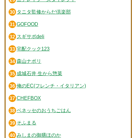
タニタ監修からだ倶楽部
GOFOOD
スギサポdeli
宅配クック123
森山ナポリ
成城石井 生から惣菜
俺のEC(フレンチ・イタリアン)
CHEFBOX
ベネッセのおうちごはん
そふまる
みしまの御膳ほのか