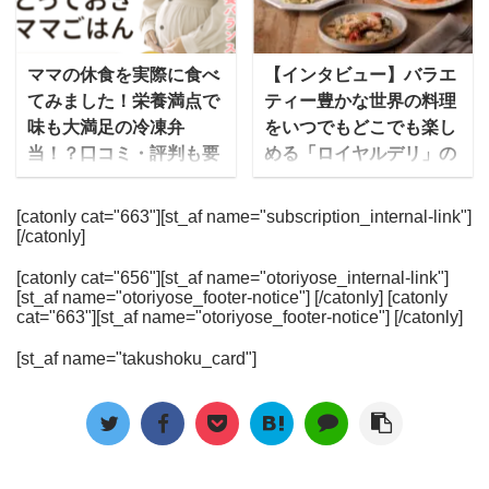
いう方が多いのではない
た。でも、お店や種類が
売しているのが「レンジ
ミ・評判や編集部の実食
かと思います。 「外食」
多くてどれを選んだらい
アップ惣菜」の「生から
レポートをもとにした体
や「内食」とは異なるま
いかわからない…という
ママの休食を実際に食べ
【インタビュー】バラエ
惣菜」シリーズです。 特
験談と、送料や1食あた
ったく新しい食事形態と
人も多いと思います。 そ
てみました！栄養満点で
ティー豊かな世界の料理
殊な高性能プラスチック
りの料金もわかりやすく
して、2000年代初頭から
こで今回は、これまで30
味も大満足の冷凍弁
をいつでもどこでも楽し
容器の中に入ってい ...
紹介します。 美味しい？
話題にのぼりはじめた
社以上の食事宅配サービ
当！？口コミ・評判も要
める「ロイヤルデリ」の
まずい？といった肝心の
「中食」は、この令和の
スを実際食べてきた
チェックです！
こだわりとは！？
...
時代に「手軽に美味しい
mealee編集部が、ダイエ
ママの休食は管理栄養士
今回、レストランの味を
[catonly cat="663"][st_af name="subscription_internal-link"]
ものを食べることができ
ット中の方におすすめの
[/catonly]
が監修した無添加のお弁
家庭で簡単に楽しめるフ
る食事形式」として改め
宅配弁当を厳選して紹介
当を届けてくれる、冷凍
ローズンミールを提供し
て注目されています。 豆
します。 こんなときに！
[catonly cat="656"][st_af name="otoriyose_internal-link"]
宅食サービスです。その
ている「ロイヤルデリ」
[st_af name="otoriyose_footer-notice"] [/catonly] [catonly
知識 「中食」の読み方は
そろそろ夏に向けてダイ
名前の通り、徹底的に妊
にお話を伺いました。
cat="663"][st_af name="otoriyose_footer-notice"] [/catonly]
「ちゅうしょく」や「な
エットしたい… 糖質やカ
娠中・産後のママのため
「ロイヤルデリ」はEC
かじき」など様々です
ロリーの計算を自分です
[st_af name="takushoku_card"]
に考えて作られたお弁当
サイトを中心にロイヤル
が、現在は「なかしょ
るのは大変 コンビニや外
となっています。 妊娠中
ホストや天丼てんや、一
く」という読み方が主流
食だとダイエットができ
一番つらい家事といわれ
部専門店、空港レストラ
です。 また新型コロナウ
ないメニューばかり [toc]
る「料理」の手間からマ
ン・高速サービスエリア
...
ダ ...
マを解放できるようにと
売店などでを販売してい