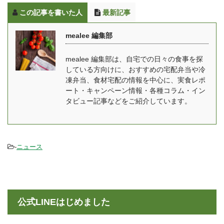
いう思いからママの休食
ます。 「ロイヤルデリ」
この記事を書いた人
最新記事
は生まれています。 冷凍
とは？ mealee 今回はイ
弁当なのでいつでも食べ
ンタビューに応じていた
mealee 編集部
れる・簡単に準備出来
だきましてありがとうご
る・洗い物も簡単です。
ざいます。まずは簡単に
mealee 編集部は、自宅での日々の食事を探
栄養面についても、妊娠
自己紹介をお願いいたし
している方向けに、おすすめの宅配弁当や冷
中・産後とでそれぞれ違
ます。 ロイヤルホールデ
凍弁当、食材宅配の情報を中心に、実食レポ
うメニューとなってお
ィングス株式会社ロイヤ
ート・キャンペーン情報・各種コラム・イン
り、健康面でもしっかり
ルデリ推進部のリンと申
タビュー記事などをご紹介しています。
した食事を摂ることが出
します。現在、ロイヤル
来ます。 関連記事：
デリのプロダクトブラン
mealee編集部がママの休
ディングを担 ...
-
ニュース
...
公式LINEはじめました