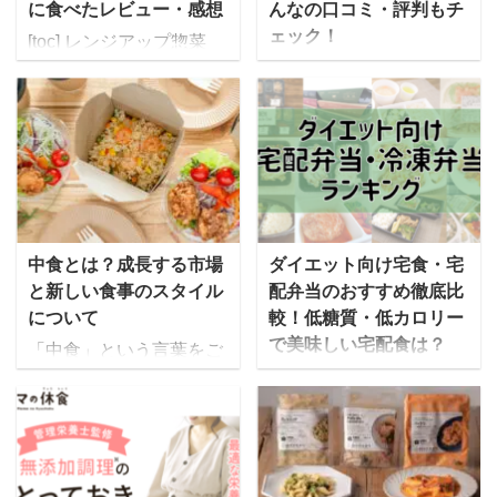
に食べたレビュー・感想
んなの口コミ・評判もチ
ェック！
[toc] レンジアップ惣菜
「生から惣菜」シリーズ
ハレトケは、株式会社ク
を求めて成城石井の店舗
ロノスが運営する宅食サ
へ スーパーマーケット成
ービスで、美味しくて栄
城石井は、直輸入ワイ
養バランスの良い冷凍宅
ン、チーズ、自家製惣
配弁当を販売していま
菜、生鮮食品、輸入菓子
す。 名前の由来は、日本
など、日本だけでなく海
人の伝統的な世界観とさ
外各地から取り寄せた、
れる「ハレ（晴れ）」と
中食とは？成長する市場
ダイエット向け宅食・宅
選りすぐりの食品をそろ
「ケ（褻）」からきてお
と新しい食事のスタイル
配弁当のおすすめ徹底比
えていることで有名で
り、体のための食事を提
について
較！低糖質・低カロリー
す。 だいすけちょっとい
供することをコンセプト
で美味しい宅配食は？
「中食」という言葉をご
いものを置いている良質
となっています。 ゆいこ
存知でしょうか。ニュー
今では食事宅配サービス
な高級スーパーというイ
ハレトケのロゴマークは
スなどでも取り上げられ
に参入する会社も増えた
メージですね。 その成城
朝日をモチーフにしてい
たこともありますが、
ことで、ダイエット向け
石井が、食品・お弁当ト
るそうですよ！ この記事
「聞いたことはあるけれ
の宅配弁当や冷凍弁当の
レー製造メーカー最大手
ではハレトケのお弁当に
ど詳しくは知らない」と
サービスも増えてきまし
のエフピコ社と組んで販
ついて、みんなの口コ