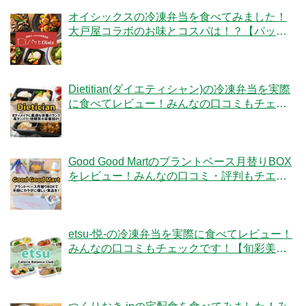
オイシックスの冷凍弁当を食べてみました！
大戸屋コラボのお味とコスパは！？【パッと
Oisix】
Dietitian(ダイエティシャン)の冷凍弁当を実際
に食べてレビュー！みんなの口コミもチェッ
クです！
Good Good Martのプラントベース月替りBOX
をレビュー！みんなの口コミ・評判もチエッ
ク！
etsu-悦-の冷凍弁当を実際に食べてレビュー！
みんなの口コミもチェックです！【旬彩美
膳】