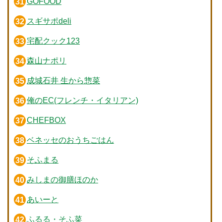
GOFOOD
スギサポdeli
宅配クック123
森山ナポリ
成城石井 生から惣菜
俺のEC(フレンチ・イタリアン)
CHEFBOX
ベネッセのおうちごはん
そふまる
みしまの御膳ほのか
あいーと
ふるる・そふ菜