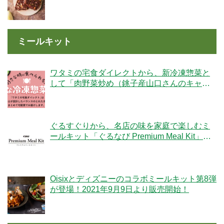
社】
ミールキット
ワタミの宅食ダイレクトから、新冷凍惣菜と
して「肉野菜炒め（銚子産山口さんのキャベ
ツ使用）」が登場！
ぐるすぐりから、名店の味を家庭で楽しむミ
ールキット「ぐるなび Premium Meal Kit」シ
リーズが新登場！
Oisixとディズニーのコラボミールキット第8弾
が登場！2021年9月9日より販売開始！