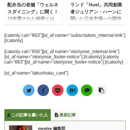
調理した冷凍食品を宅配
日3食をしっかり準備す
配弁当の老舗「ウェルネ
ランド「Huel」共同創業
生する氷の細胞が小さ
事：サポートミールの開
ですぐに届けてくれるサ
るのは手間 食事制限をす
スダイニング」に聞く！
者ジュリアン・ハーンに
く、細胞の破壊を防止 解
発にも携わった、RIZAP
ービスとなっています。
るように指導されたけれ
10年愛された秘密とは
聞いた日本市場への期待
凍時の旨 ...
の管理栄養士の方にイ ...
安全な野菜を40種類以上
ど、制限食の献立を考え
ウェルネスダイニングと
近年注目を浴びる、食事
使用して作られる料理
るのは大変 自分で料理を
いえば、制限食を中心と
に必要な栄養素を手軽に
[catonly cat="663"][st_af name="subscription_internal-link"]
は、管理栄養士が監修し
しているといつの間にか
[/catonly]
した冷凍宅配弁当を2011
とることができる完全栄
ており、栄養バランスも
栄養バランスが偏りがち
年から提供している宅配
養食。中でも、Huelは、
バッチリです。 また、日
で不安 今では食事宅配サ
[catonly cat="656"][st_af name="otoriyose_internal-link"]
弁当業界の中でも老舗の
2020年1月にシリーズ累
[st_af name="otoriyose_footer-notice"] [/catonly] [catonly
本の四季を大切にし、そ
ービスに参入する会社も
企業です。 そんな同社が
計1億食を突破し、誕生
cat="663"][st_af name="otoriyose_footer-notice"] [/catonly]
の時に仕入れた旬の食材
増えてきました。でも、
10年にわたって支持され
から5年で完全栄養食の
を使って食事を作るた
似てる点も多くどれを選
[st_af name="takushoku_card"]
てきた秘密をインタビュ
世界No.1ブランドに成長
め、同じメニューは二度
んだらいいかわからな
ーを通じて明らかにして
したグローバルリーダー
とないと言われていま
い…という人も多いと思
いきたいと思います。ま
だ。 今回、Huelの共同
す。 ゆいこ家に居ながら
います。 これまで30社
た、最近発売した「制限
創業者であるジュリア
全国の旬の食材を味わえ
以上の宅配弁当 ...
食料理キット」と「ベジ
ン・ハーン(Julian Hearn)
るの ...
活スープ食」新メニュー
氏にインタビューをする
この記事を書いた人
最新記事
のコンセプトについても
機会を得たので、Huel社
聞きました。 宅配弁当の
の創業ストーリーやビジ
mealee 編集部