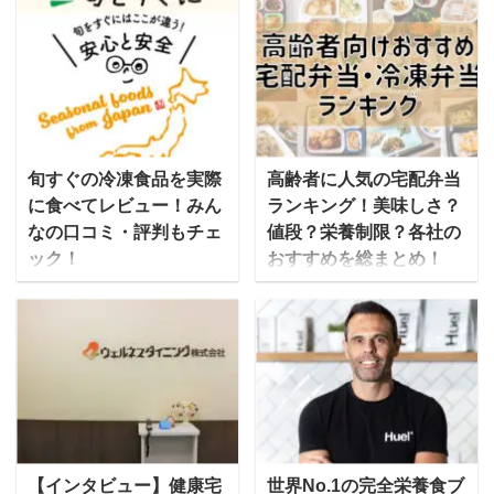
られた冷凍寿司。今まで
でお馴染みのライザップ
とは違う「凍眠」という
から、一人ではなかなか
技術で急速冷凍され、新
続かないボディメイクを
しい宅配寿司の形として
サポートするための「高
注目されています。 この
たんぱく低糖質」な宅食
冷凍寿司ですが、株式会
が誕生しています。 ライ
社テクニカンの開発した
ザップでは無理せず続け
旬すぐの冷凍食品を実際
高齢者に人気の宅配弁当
「凍眠」という技術をも
られるように、パーソナ
に食べてレビュー！みん
ランキング！美味しさ？
とに、神奈川県で宅配寿
ルトレーナーや管理栄養
なの口コミ・評判もチェ
値段？栄養制限？各社の
司を提供している「海の
士の手厚いサポートを受
ック！
おすすめを総まとめ！
詩」が全国販売を開始し
けながら、食事習慣・生
「旬をすぐに」は、株式
歳を取ると食事の準備が
ています。 画像出典：テ
活習慣を改善し、理想の
会社ファンデリーが運営
大変… という方におすす
レビ朝日 2021年3月13日
体形を目指す手伝いをす
する宅配食で旬の食材を
めなのが、美味しくて栄
「冷凍なのにまるで握り
るためのマンツーマンに
すぐに届けることから
養バランスの良いお弁当
たて 宅配寿司店の秘策
よるボディメイクの他に
「旬すぐ」とも呼ばれて
を届けてくれる「宅配弁
とは」 凍眠の特徴 同じ
も、もっと手軽にライザ
います。 信頼の置ける生
当サービス」です。 こん
温度の冷凍庫に対して、
ップを体験できるように
産者が作る食材を使い、
なときに！ 高齢者の一人
約20倍の速さで冷凍可能
オンラインショップも展
食品添加物を使用せずに
暮らしになってから、毎
【インタビュー】健康宅
世界No.1の完全栄養食ブ
瞬間冷凍することで、発
開しています。 関連記