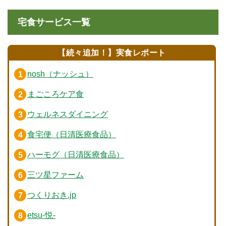
宅食サービス一覧
【続々追加！】実食レポート
nosh（ナッシュ）
まごころケア食
ウェルネスダイニング
食宅便（日清医療食品）
ハーモグ（日清医療食品）
三ツ星ファーム
つくりおき.jp
etsu-悦-