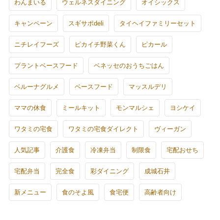
わんまいる
ウェルネスダイニング
オイシックス
キャンペーン
スギサポdeli
タイヘイファミリーセット
ニチレイフーズ
ピカイチ野菜くん
ピカール
プラントベースフード
ベネッセのおうちごはん
ベルーナグルメ
ベースフード
マッスルデリ
ママの休食
ミールキット
モンマルシェ
ヨシケイ
ワタミの宅食
ワタミの宅食ダイレクト
ヴィーガン
人気記事
介護食
冷凍弁当
制限食
宅配おせち
宅配弁当
完全食
彩ダイニング
成城石井
新メニュー
食のそよ風
食宅便
高齢者向け