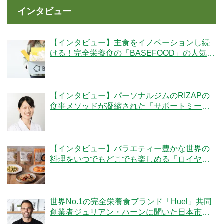
インタビュー
【インタビュー】主食をイノベーションし続
ける！完全栄養食の「BASEFOOD」の人気の
秘密とは？
【インタビュー】パーソナルジムのRIZAPの
食事メソッドが凝縮された「サポートミー
ル」の魅力とは？
【インタビュー】バラエティー豊かな世界の
料理をいつでもどこでも楽しめる「ロイヤル
デリ」のこだわりとは！？
世界No.1の完全栄養食ブランド「Huel」共同
創業者ジュリアン・ハーンに聞いた日本市場
への期待