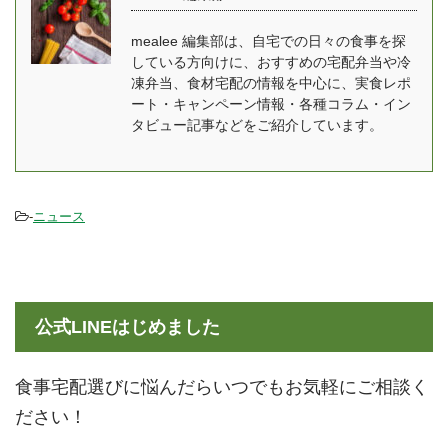
老舗、ウェルネスダイニ
ョン、日本市場への展開
ングとは mealee この度
について詳しく伺った。
mealee 編集部は、自宅での日々の食事を探
はインタビューを受けて
Julian Hearn(ジュリア
している方向けに、おすすめの宅配弁当や冷
いただきありがとうござ
ン・ハーン） 共同創設
凍弁当、食材宅配の情報を中心に、実食レポ
います。 清水：ウェルネ
者 ロンドン出身。大学卒
ート・キャンペーン情報・各種コラム・イン
スダイニングの清水で
業後にウェイトローズ ...
タビュー記事などをご紹介しています。
す。当社の企画・営業を
実施させ ...
-
ニュース
公式LINEはじめました
食事宅配選びに悩んだらいつでもお気軽にご相談く
ださい！