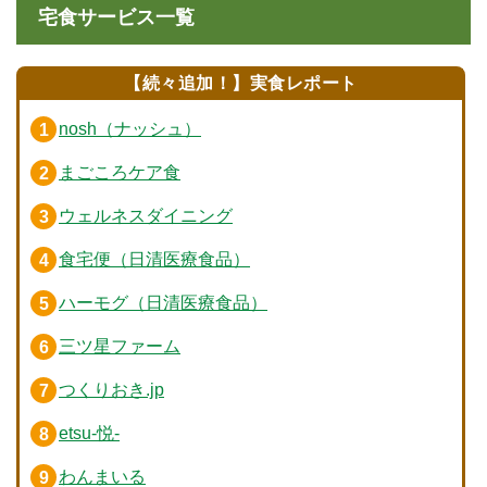
宅食サービス一覧
【続々追加！】実食レポート
nosh（ナッシュ）
まごころケア食
ウェルネスダイニング
食宅便（日清医療食品）
ハーモグ（日清医療食品）
三ツ星ファーム
つくりおき.jp
etsu-悦-
わんまいる