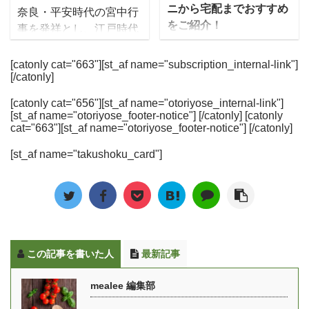
のが特徴です。 2019年
を省きたい人たちからも
ニから宅配までおすすめ
なる味の評価はみんなの
座に俺のイタリアン新橋
奈良・平安時代の宮中行
からはアスリートとも提
人気になっています。 こ
をご紹介！
口コミだけでなく、実際
本店が1号店としてオ ...
事を発祥とし、江戸時代
携しており、卓球の金メ
の記事では、わんまいる
に食べた感想もお伝えし
後期に庶民の間に広まっ
おうち時間が増えた昨
ダリスト水谷選手も食べ
の気になる口コミ・評判
ます ...
たとされる「おせち」。
今、体重が増えてダイエ
[catonly cat="663"][st_af name="subscription_internal-link"]
ている人気の宅食です。
や、おかずの評価、使い
[/catonly]
時代を経た今でも、お正
ットの決行を決意した人
減量（LEAN）、維持
勝手に関する疑問につい
月には欠かせないものと
も多いのではないでしょ
（MAITAIN）、増量
ても答えていきます。
[catonly cat="656"][st_af name="otoriyose_internal-link"]
なっていますよね。 昔は
うか。そんなときは低糖
[st_af name="otoriyose_footer-notice"] [/catonly] [catonly
（GAIN）の３つのプラ
mealee編集部で実際にわ
手作りの生おせちが主流
質パンを使ってみません
cat="663"][st_af name="otoriyose_footer-notice"] [/catonly]
ンがあり、自分の体形や
んまいるを注文して食べ
でしたが、最近ではイン
か？ 低糖質パンは、主原
目的に合わせてお弁当を
たときの料理の写真や、
[st_af name="takushoku_card"]
ターネットで簡単に注文
料を大豆粉、あるいは小
選べます。 この記事では
味の感想を詳しくお伝え
でき、外出することなく
麦などの穀類の表皮や胚
マッスルデリの口コミ・
します。 [toc] わんまいる
自宅で受け取れるという
芽を使用したふすま粉を
評判や、実際に筋トレに
の特徴 まず最初にわんま
手軽さから、冷凍の「宅
作られたパンのことで、
使ったら減量・増量でき
いる ...
配おせち」が人気を集め
ダイエットに向いている
たかといった効 ...
ています。 ゆいこ冷凍の
食品と言われています。
この記事を書いた人
最新記事
「宅配おせち」は、冷蔵
今回はそんな低糖質パン
庫で自然解凍するだけで
の最新商品をまとめてみ
mealee 編集部
食べることができるの
ました。スーパーやコン