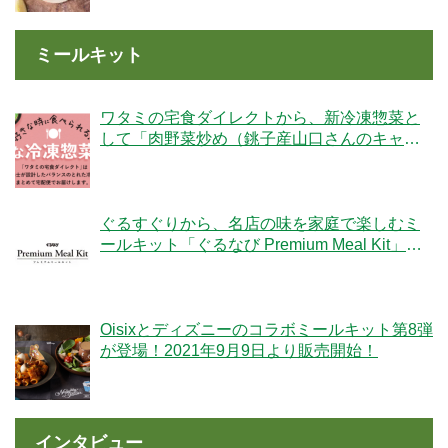
ミールキット
ワタミの宅食ダイレクトから、新冷凍惣菜と
して「肉野菜炒め（銚子産山口さんのキャベ
ツ使用）」が登場！
ぐるすぐりから、名店の味を家庭で楽しむミ
ールキット「ぐるなび Premium Meal Kit」シ
リーズが新登場！
Oisixとディズニーのコラボミールキット第8弾
が登場！2021年9月9日より販売開始！
インタビュー