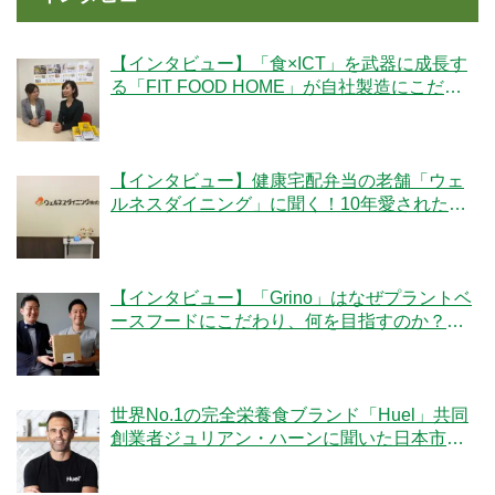
【インタビュー】「食×ICT」を武器に成長す
る「FIT FOOD HOME」が自社製造にこだわ
る理由とは？
【インタビュー】健康宅配弁当の老舗「ウェ
ルネスダイニング」に聞く！10年愛された秘
密とは
【インタビュー】「Grino」はなぜプラントベ
ースフードにこだわり、何を目指すのか？創
業者の細井優社長と監修の冷凍王子・西川剛
史氏に聞く
世界No.1の完全栄養食ブランド「Huel」共同
創業者ジュリアン・ハーンに聞いた日本市場
への期待