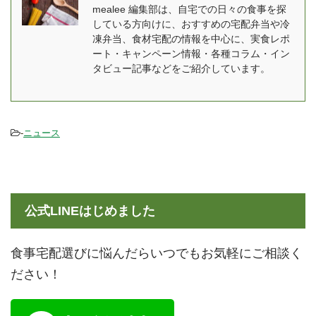
で、年末年始を家でゆっ
ビニなどで手軽に手に入
mealee 編集部は、自宅での日々の食事を探
くりと過ごしたい方にお
る商品から宅配で手に入
している方向けに、おすすめの宅配弁当や冷
すすめです！ また、時代
るこだわりの一品など、
凍弁当、食材宅配の情報を中心に、実食レポ
の変化に伴っておせちの
幅広くご紹介していきま
ート・キャンペーン情報・各種コラム・イン
種類も多様化しており、
すよ！ 低糖質パンがダイ
タビュー記事などをご紹介しています。
...
エットに向いている理由
なぜ低糖質パンはダイ ...
-
ニュース
公式LINEはじめました
食事宅配選びに悩んだらいつでもお気軽にご相談く
ださい！