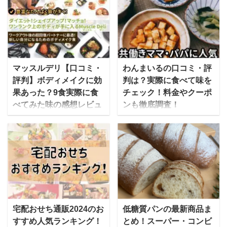
食事制限専門の宅配食サ
が運営する「俺の」シリ
ービスで、カロリーや塩
ーズのお取り寄せ通販オ
分・糖質などを制限した
ンラインショップです。
4つの食事制限コース
俺のECでは、俺のシリ
と、ダイエットや健康維
ーズの中でも人気のフレ
持のための2つの通常食
ンチとイタリアン、ベー
マッスルデリ【口コミ・
わんまいるの口コミ・評
コースがあります。 食べ
カリーを取り扱ってお
評判】ボディメイクに効
判は？実際に食べて味を
たいときにレンジでチン
り、俺のシリーズの全店
果あった？9食実際に食
チェック！料金やクーポ
するタイプの冷凍弁当
のシェフが総力を挙げて
べてみた味の感想レビュ
ンも徹底調査！
や、簡単に調理できる料
商品開発に携わていま
ー【写真付】
わんまいるの冷凍おかず
理キットタイプなどを宅
す。 手間を掛けることな
マッスルデリは、積極的
は、合成保存料無添加の
配で届けてくれます。 こ
く、自宅にいながらレス
にトレーニングし、ボデ
安心感と味にこだわった
の記事では、ウェルネス
トランの味を気軽に楽し
ィメイクに取り組んでい
実力派の食事宅配サービ
ダイニングの気になる口
むことができるようにな
る人のための、たんぱく
スです。 流水解凍・湯せ
コミ・評判やコース別の
っており、贅沢でいて満
質が豊富な食事セットを
んなどで簡単に準備が出
金額や料金、実際に頼ん
足感のある食事を提供し
届けてくれるサービスで
来るので、高齢者の方や
でわかった内容について
てくれます。 俺のイタリ
す。ダイエットだけでな
忙しい主婦だけでなく、
宅配おせち通販2024のお
低糖質パンの最新商品ま
も紹介します。 美味し
アン・俺のフレンチと
く増量期も見すえている
一人暮らしで料理の手間
すすめ人気ランキング！
とめ！スーパー・コンビ
い？まずい？という気に
は？ 2011年9月に東京銀