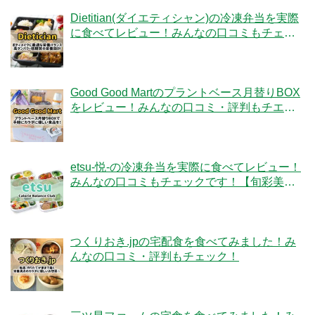
Dietitian(ダイエティシャン)の冷凍弁当を実際
に食べてレビュー！みんなの口コミもチェッ
クです！
Good Good Martのプラントベース月替りBOX
をレビュー！みんなの口コミ・評判もチエッ
ク！
etsu-悦-の冷凍弁当を実際に食べてレビュー！
みんなの口コミもチェックです！【旬彩美
膳】
つくりおき.jpの宅配食を食べてみました！み
んなの口コミ・評判もチェック！