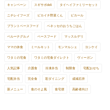
キャンペーン
スギサポdeli
タイヘイファミリーセット
ニチレイフーズ
ピカイチ野菜くん
ピカール
プラントベースフード
ベネッセのおうちごはん
ベルーナグルメ
ベースフード
マッスルデリ
ママの休食
ミールキット
モンマルシェ
ヨシケイ
ワタミの宅食
ワタミの宅食ダイレクト
ヴィーガン
人気記事
介護食
冷凍弁当
制限食
宅配おせち
宅配弁当
完全食
彩ダイニング
成城石井
新メニュー
食のそよ風
食宅便
高齢者向け