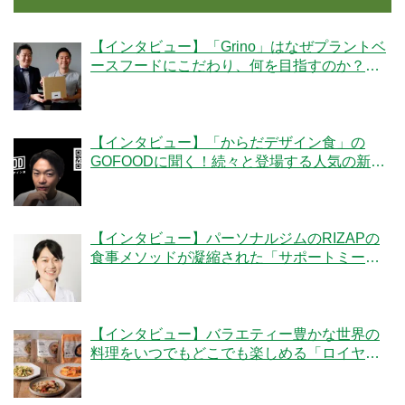
【インタビュー】「Grino」はなぜプラントベ
ースフードにこだわり、何を目指すのか？創
業者の細井優社長と監修の冷凍王子・西川剛
史氏に聞く
【インタビュー】「からだデザイン食」の
GOFOODに聞く！続々と登場する人気の新メ
ニューの秘密とは
【インタビュー】パーソナルジムのRIZAPの
食事メソッドが凝縮された「サポートミー
ル」の魅力とは？
【インタビュー】バラエティー豊かな世界の
料理をいつでもどこでも楽しめる「ロイヤル
デリ」のこだわりとは！？