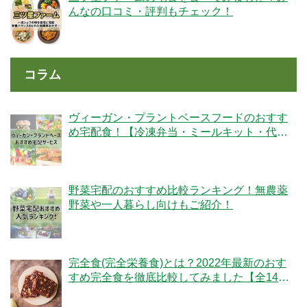
んなの口コミ・評判もチェック！
コラム
ヴィーガン・プラントベースフードのおすす
め宅配食！【冷凍弁当・ミールキット・代替
肉・完全食】
野菜宅配のおすすめ比較ランキング！無農薬
野菜や一人暮らし向けもご紹介！
完全食(完全栄養食)とは？2022年最新のおす
すめ完全食を徹底比較してみました【全14
社】