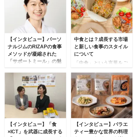
城石井は、直輸入ワイ
いませんか？ 冷凍食品が
ン、チーズ、自家製惣
美味しくなった訳は家電
菜、生鮮食品、輸入菓子
製品の進化にあると言わ
など、日本だけでなく海
れており、電子レンジの
外各地から取り寄せた、
普及によって冷凍食品は
【インタビュー】パーソ
中食とは？成長する市場
選りすぐりの食品をそろ
昔よりも美味しくなった
ナルジムのRIZAPの食事
と新しい食事のスタイル
えていることで有名で
とされています。 今回は
メソッドが凝縮された
について
す。 だいすけちょっとい
そんな冷凍食品の中から
「サポートミール」の魅
「中食」という言葉をご
いものを置いている良質
冷凍ピザをピックアッ
力とは？
存知でしょうか。ニュー
な高級スーパーというイ
プ！通販やスーパーで購
”結果にコミットする”プ
スなどでも取り上げられ
メージですね。 その成城
入できる人気商品を厳選
ライベートジムで有名な
たこともありますが、
石井が、食品・お弁当ト
してご紹介していきま
RIZAP。実は、その食事
「聞いたことはあるけれ
レー製造メーカー最大手
す。 お店以上のもの
メソッドを詰め込んだ冷
ど詳しくは知らない」と
のエフピコ社と組んで販
も！？冷凍ピザの魅力と
凍弁当である、低糖質フ
いう方が多いのではない
売しているのが「レンジ
選び方 冷凍ピザは、
ード「サポートミール」
かと思います。 「外食」
アップ惣菜」の「生から
1964年に始めて輸入、販
も人気なのをご存じだろ
や「内食」とは異なるま
【インタビュー】「食
【インタビュー】バラエ
惣菜」シリーズです。 特
売が開始された当初こそ
うか。 今回は、「サポー
ったく新しい食事形態と
×ICT」を武器に成長する
ティー豊かな世界の料理
殊な高性能プラスチック
「西洋風お好み焼き」と
トミール」の商品を開発
して、2000年代初頭から