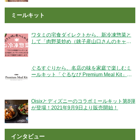
ミールキット
ワタミの宅食ダイレクトから、新冷凍惣菜と
して「肉野菜炒め（銚子産山口さんのキャベ
ツ使用）」が登場！
ぐるすぐりから、名店の味を家庭で楽しむミ
ールキット「ぐるなび Premium Meal Kit」シ
リーズが新登場！
Oisixとディズニーのコラボミールキット第8弾
が登場！2021年9月9日より販売開始！
インタビュー