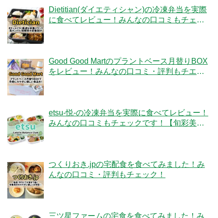
Dietitian(ダイエティシャン)の冷凍弁当を実際
に食べてレビュー！みんなの口コミもチェッ
クです！
Good Good Martのプラントベース月替りBOX
をレビュー！みんなの口コミ・評判もチエッ
ク！
etsu-悦-の冷凍弁当を実際に食べてレビュー！
みんなの口コミもチェックです！【旬彩美
膳】
つくりおき.jpの宅配食を食べてみました！み
んなの口コミ・評判もチェック！
三ツ星ファームの宅食を食べてみました！み