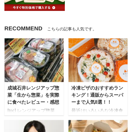
RECOMMEND
こちらの記事も人気です。
成城石井レンジアップ惣
冷凍ピザのおすすめラン
菜「生から惣菜」を実際
キング！通販からスーパ
に食べたレビュー・感想
ーまで人気8選！！
[toc] レンジアップ惣菜
最近はいろいろな冷凍食
「生から惣菜」シリーズ
品が販売されています
を求めて成城石井の店舗
が、昔に比べるとどれも
へ スーパーマーケット成
美味しくなっていると思