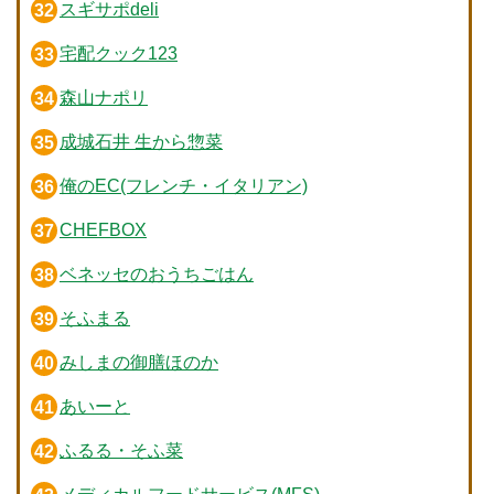
スギサポdeli
宅配クック123
森山ナポリ
成城石井 生から惣菜
俺のEC(フレンチ・イタリアン)
CHEFBOX
ベネッセのおうちごはん
そふまる
みしまの御膳ほのか
あいーと
ふるる・そふ菜