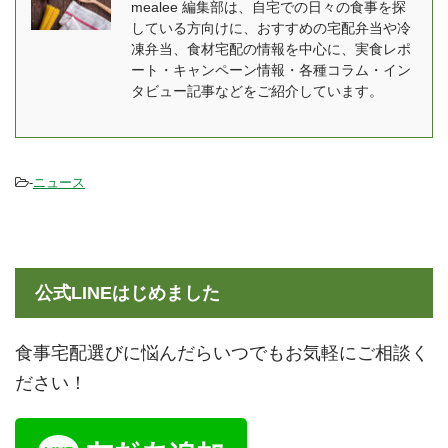
mealee 編集部は、自宅での日々の食事を探
「AIVICK」が健康宅食サ
自己紹介をお願いいたし
している方向けに、おすすめの宅配弁当や冷
ービスをはじめたわけ
ます。 ロイヤルホールデ
凍弁当、食材宅配の情報を中心に、実食レポ
mealee 今回はインタビ
ィングス株式会社ロイヤ
ート・キャンペーン情報・各種コラム・イン
ューをありがとうござい
ルデリ推進部のリンと申
タビュー記事などをご紹介しています。
ます。簡単に自己紹介を
します。現在、ロイヤル
お願いい ...
デリのプロダクトブラン
ディングを担 ...
-
ニュース
公式LINEはじめました
食事宅配選びに悩んだらいつでもお気軽にご相談く
ださい！