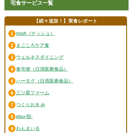
宅食サービス一覧
【続々追加！】実食レポート
nosh（ナッシュ）
まごころケア食
ウェルネスダイニング
食宅便（日清医療食品）
ハーモグ（日清医療食品）
三ツ星ファーム
つくりおき.jp
etsu-悦-
わんまいる