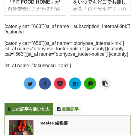
「FIT FOOD HOME」が
をいつでもどこでも楽し
容器の中に入ってい ...
いう言い方もされていま
するRIZAPの栄養管理士
話題にのぼりはじめた
自社製造にこだわる理由
める「ロイヤルデリ」の
したが ...
の方にその人気の秘密に
「中食」は、この令和の
とは？
こだわりとは！？
ついて伺いました。
時代に「手軽に美味しい
一流シェフが手作りした
今回、レストランの味を
[catonly cat="663"][st_af name="subscription_internal-link"]
RIZAP「サポートミー
ものを食べることができ
[/catonly]
おかずを冷凍で届ける今
家庭で簡単に楽しめるフ
ル」とは？ RIZAPの管理
る食事形式」として改め
人気の健康宅食サービス
ローズンミールを提供し
栄養士の阿部さんに答え
て注目されています。 豆
[catonly cat="656"][st_af name="otoriyose_internal-link"]
「FIT HOOD HOME（フ
ている「ロイヤルデリ」
[st_af name="otoriyose_footer-notice"] [/catonly] [catonly
ていただいた mealee 今
知識 「中食」の読み方は
ィットフードホー
にお話を伺いました。
cat="663"][st_af name="otoriyose_footer-notice"] [/catonly]
回はインタビューに応じ
「ちゅうしょく」や「な
ム）」。同サービスを運
「ロイヤルデリ」はEC
ていただきましてありが
かじき」など様々です
[st_af name="takushoku_card"]
営するAIVICK（アイヴィ
サイトを中心にロイヤル
とうございます。 阿部：
が、現在は「なかしょ
ック）は、実はもともと
ホストや天丼てんや、一
商品部商品開発の阿部と
く」という読み方が主流
IT企業だったのです。 ど
部専門店、空港レストラ
申します。RIZAPの管理
です。 また新型コロナウ
うしてIT企業の同社が宅
ン・高速サービスエリア
栄養士として、R ...
...
食サービスに参入したの
売店などでを販売してい
か？を詳しく聞きつつ、
ます。 「ロイヤルデリ」
この記事を書いた人
最新記事
FIT FOOD HOME のコン
とは？ mealee 今回はイ
セプトや現在人気のコー
ンタビューに応じていた
mealee 編集部
スについて詳しくお聞き
だきましてありがとうご
しました。 IT企業の
ざいます。まずは簡単に