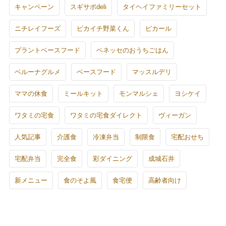
キャンペーン
スギサポdeli
タイヘイファミリーセット
ニチレイフーズ
ピカイチ野菜くん
ピカール
プラントベースフード
ベネッセのおうちごはん
ベルーナグルメ
ベースフード
マッスルデリ
ママの休食
ミールキット
モンマルシェ
ヨシケイ
ワタミの宅食
ワタミの宅食ダイレクト
ヴィーガン
人気記事
介護食
冷凍弁当
制限食
宅配おせち
宅配弁当
完全食
彩ダイニング
成城石井
新メニュー
食のそよ風
食宅便
高齢者向け