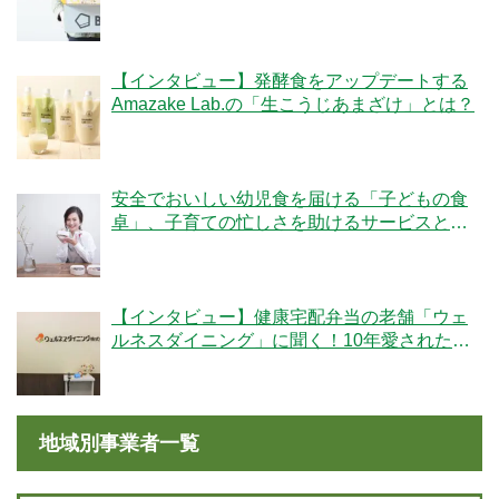
秘密とは？
【インタビュー】発酵食をアップデートする
Amazake Lab.の「生こうじあまざけ」とは？
安全でおいしい幼児食を届ける「子どもの食
卓」、子育ての忙しさを助けるサービスと
は？
【インタビュー】健康宅配弁当の老舗「ウェ
ルネスダイニング」に聞く！10年愛された秘
密とは
地域別事業者一覧