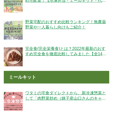
め宅配食！【冷凍弁当・ミールキット・代替
肉・完全食】
野菜宅配のおすすめ比較ランキング！無農薬
野菜や一人暮らし向けもご紹介！
完全食(完全栄養食)とは？2022年最新のおす
すめ完全食を徹底比較してみました【全14
社】
ミールキット
ワタミの宅食ダイレクトから、新冷凍惣菜と
して「肉野菜炒め（銚子産山口さんのキャベ
ツ使用）」が登場！