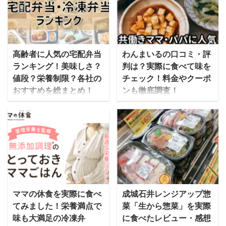
高齢者に人気の宅配弁当
わんまいるの口コミ・評
ランキング！美味しさ？
判は？実際に食べて味を
値段？栄養制限？各社の
チェック！料金やクーポ
おすすめを総まとめ！
ンも徹底調査！
歳を取ると食事の準備が
わんまいるの冷凍おかず
大変… という方におすす
は、合成保存料無添加の
めなのが、美味しくて栄
安心感と味にこだわった
養バランスの良いお弁当
実力派の食事宅配サービ
を届けてくれる「宅配弁
スです。 流水解凍・湯せ
当サービス」です。 こん
んなどで簡単に準備が出
なときに！ 高齢者の一人
来るので、高齢者の方や
暮らしになってから、毎
忙しい主婦だけでなく、
ママの休食を実際に食べ
成城石井レンジアップ惣
日3食をしっかり準備す
一人暮らしで料理の手間
てみました！栄養満点で
菜「生から惣菜」を実際
るのは手間 食事制限をす
を省きたい人たちからも
味も大満足の冷凍弁
に食べたレビュー・感想