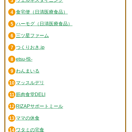
ウェルネスダイニング
食宅便（日清医療食品）
ハーモグ（日清医療食品）
三ツ星ファーム
つくりおき.jp
etsu-悦-
わんまいる
マッスルデリ
筋肉食堂DELI
RIZAPサポートミール
ママの休食
ワタミの宅食