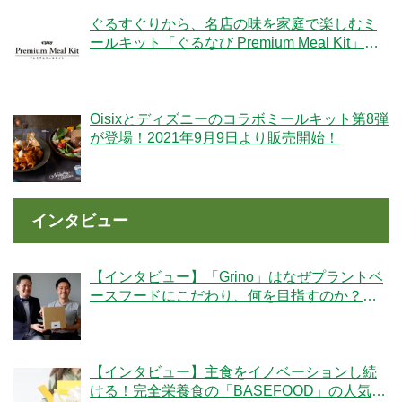
ぐるすぐりから、名店の味を家庭で楽しむミ
ールキット「ぐるなび Premium Meal Kit」シ
リーズが新登場！
Oisixとディズニーのコラボミールキット第8弾
が登場！2021年9月9日より販売開始！
インタビュー
【インタビュー】「Grino」はなぜプラントベ
ースフードにこだわり、何を目指すのか？創
業者の細井優社長と監修の冷凍王子・西川剛
史氏に聞く
【インタビュー】主食をイノベーションし続
ける！完全栄養食の「BASEFOOD」の人気の