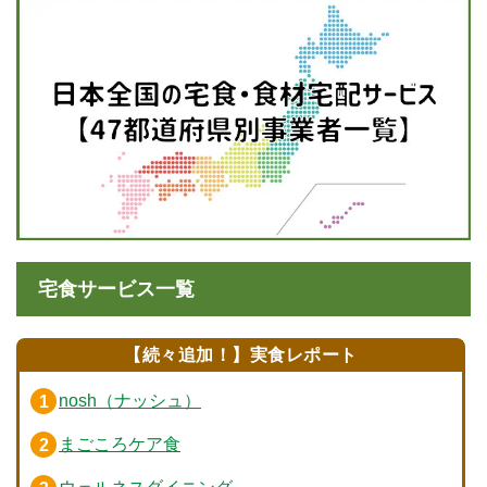
宅食サービス一覧
【続々追加！】実食レポート
nosh（ナッシュ）
まごころケア食