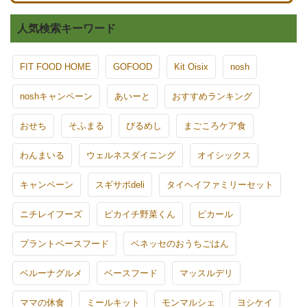
人気検索キーワード
FIT FOOD HOME
GOFOOD
Kit Oisix
nosh
noshキャンペーン
あいーと
おすすめランキング
おせち
そふまる
びるめし
まごころケア食
わんまいる
ウェルネスダイニング
オイシックス
キャンペーン
スギサポdeli
タイヘイファミリーセット
ニチレイフーズ
ピカイチ野菜くん
ピカール
プラントベースフード
ベネッセのおうちごはん
ベルーナグルメ
ベースフード
マッスルデリ
ママの休食
ミールキット
モンマルシェ
ヨシケイ