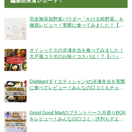
編集部実食レポート！
完全無添加野菜パウダー「かける粉野菜」を
徹底レビュー！実際に食べてみました！【ベ
ジタブルテック】
オイシックスの冷凍弁当を食べてみました！
大戸屋コラボのお味とコスパは！？【パッと
Oisix】
Dietitian(ダイエティシャン)の冷凍弁当を実際
に食べてレビュー！みんなの口コミもチェッ
クです！
Good Good Martのプラントベース月替りBOX
をレビュー！みんなの口コミ・評判もチエッ
ク！