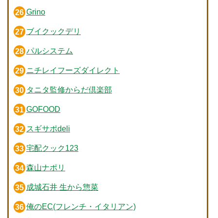
Grino
ブイクックデリ
パルシステム
ニチレイフーズダイレクト
タニタ監修からだ倶楽部
GOFOOD
スギサポdeli
宅配クック123
森山ナポリ
成城石井 生から惣菜
俺のEC(フレンチ・イタリアン)