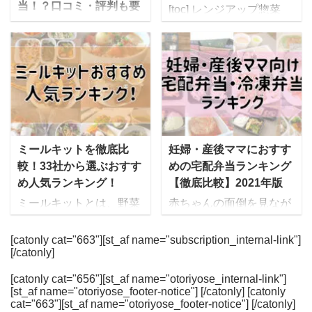
るように指導されたけれ
人気になっています。 こ
当！？口コミ・評判も要
[toc] レンジアップ惣菜
ど、制限食の献立を考え
の記事では、わんまいる
チェックです！
「生から惣菜」シリーズ
るのは大変 自分で料理を
の気になる口コミ・評判
ママの休食は管理栄養士
を求めて成城石井の店舗
しているといつの間にか
や、おかずの評価、使い
が監修した無添加のお弁
へ スーパーマーケット成
栄養バランスが偏りがち
勝手に関する疑問につい
当を届けてくれる、冷凍
城石井は、直輸入ワイ
で不安 今では食事宅配サ
ても答えていきます。
宅食サービスです。その
ン、チーズ、自家製惣
ービスに参入する会社も
mealee編集部で実際にわ
名前の通り、徹底的に妊
菜、生鮮食品、輸入菓子
増えてきました。でも、
んまいるを注文して食べ
娠中・産後のママのため
など、日本だけでなく海
似てる点も多くどれを選
たときの料理の写真や、
に考えて作られたお弁当
外各地から取り寄せた、
ミールキットを徹底比
妊婦・産後ママにおすす
んだらいいかわからな
味の感想を詳しくお伝え
となっています。 妊娠中
選りすぐりの食品をそろ
較！33社から選ぶおすす
めの宅配弁当ランキング
い…という人も多いと思
します。 [toc] わんまいる
一番つらい家事といわれ
えていることで有名で
め人気ランキング！
【徹底比較】2021年版
います。 これまで30社
の特徴 まず最初にわんま
る「料理」の手間からマ
す。 だいすけちょっとい
以上の宅配弁当 ...
いる ...
ミールキットとは、野菜
赤ちゃんの面倒を見なが
マを解放できるようにと
いものを置いている良質
や肉、魚、調味料など料
ら食事の準備をするのが
いう思いからママの休食
な高級スーパーというイ
理に必要な食材やレシピ
大変、という産後ママに
[catonly cat="663"][st_af name="subscription_internal-link"]
は生まれています。 冷凍
メージですね。 その成城
[/catonly]
が一揃えになった商品の
おすすめなのが、美味し
弁当なのでいつでも食べ
石井が、食品・お弁当ト
ことで、予め下ごしらえ
くて栄養バランスの良い
れる・簡単に準備出来
レー製造メーカー最大手
[catonly cat="656"][st_af name="otoriyose_internal-link"]
がされています。 買い物
お弁当を届けてくれる
[st_af name="otoriyose_footer-notice"] [/catonly] [catonly
る・洗い物も簡単です。
のエフピコ社と組んで販
に行く手間が省ける上に
「宅配弁当・食事宅配サ
cat="663"][st_af name="otoriyose_footer-notice"] [/catonly]
栄養面についても、妊娠
売しているのが「レンジ