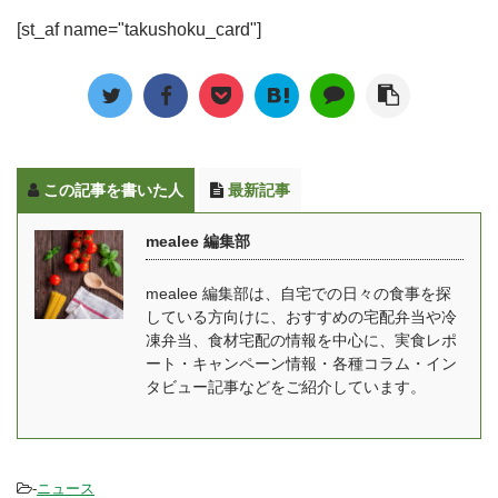
自分で献立を考える必要
ービス」です。 ご飯作り
中・産後とでそれぞれ違
アップ惣菜」の「生から
[st_af name="takushoku_card"]
がないため、子育て中や
たくない！食事作りが辛
うメニューとなってお
惣菜」シリーズです。 特
介護中、共働きの世帯か
い・・・という方は旦那
り、健康面でもしっかり
殊な高性能プラスチック
ら人気を集めていますよ
さん・子供の分もまとめ
した食事を摂ることが出
容器の中に入ってい ...
ね。 今までは、肉じゃが
て冷凍弁当にしてしまう
来ます。 関連記事：
や生姜焼きなど家庭料理
のも全然アリです！ ゆい
mealee編集部がママの休
のメニューが一般的でし
こ毎食分のお弁当を買う
...
この記事を書いた人
最新記事
たが、最近では人気レス
のは難しくても、冷凍弁
トランのシェフが監修し
当ならたまの休みを作る
mealee 編集部
たメニューや、ダイエッ
ためのストックとしても
トや健康管理など向けに
活用できますので、自分
mealee 編集部は、自宅での日々の食事を探
作られたメニューがある
の体調に合わせた使い方
している方向けに、おすすめの宅配弁当や冷
など、バリエーションは
を選んでみて下さいね。
凍弁当、食材宅配の情報を中心に、実食レポ
多岐に渡っています。 一
また妊娠中のママさんも
ート・キャンペーン情報・各種コラム・イン
方で、全般的に賞味期限
安心して食べることがで
タビュー記事などをご紹介しています。
が短く、買い物から調 ...
きる宅配弁当・冷凍弁当
...
-
ニュース