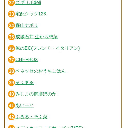
スギサポdeli
宅配クック123
森山ナポリ
成城石井 生から惣菜
俺のEC(フレンチ・イタリアン)
CHEFBOX
ベネッセのおうちごはん
そふまる
みしまの御膳ほのか
あいーと
ふるる・そふ菜