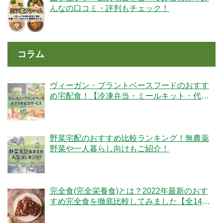
んなの口コミ・評判もチェック！
コラム
ヴィーガン・プラントベースフードのおすす
め宅配食！【冷凍弁当・ミールキット・代替
肉・完全食】
野菜宅配のおすすめ比較ランキング！無農薬
野菜や一人暮らし向けもご紹介！
完全食(完全栄養食)とは？2022年最新のおす
すめ完全食を徹底比較してみました【全14
社】