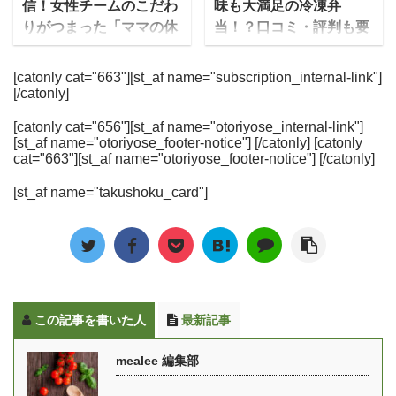
信！女性チームのこだわ
味も大満足の冷凍弁
容器の中に入ってい ...
します。現在、ロイヤル
り上げられています。 食
ニューについて紹介しま
りがつまった「ママの休
当！？口コミ・評判も要
デリのプロダクトブラン
材は加熱滅菌されている
す。 ゆいこやっぱり、味
食」にかける想いとは
チェックです！
ディングを担 ...
上に甘味料や保存料、化
が一番気になりますよね
”ステイホーム”が話題と
ママの休食は管理栄養士
[catonly cat="663"][st_af name="subscription_internal-link"]
学調味料などの食品添加
美味しいか？まずいか？
[/catonly]
なった2020年は、新しい
が監修した無添加のお弁
物を一切使用していない
について実際に編集部が
タイプの宅食・宅配弁当
当を届けてくれる、冷凍
ので安全性が高く、何よ
noshを注文して食べた正
[catonly cat="656"][st_af name="otoriyose_internal-link"]
が続々と登場していま
宅食サービスです。その
[st_af name="otoriyose_footer-notice"] [/catonly] [catonly
り栄養素を損なわないよ
直なレビュー・感想も掲
す。ママ向けの冷凍宅食
名前の通り、徹底的に妊
cat="663"][st_af name="otoriyose_footer-notice"] [/catonly]
うに食材ひとつひとつを
載しています。 ※現在当
サービスの「ママの休
娠中・産後のママのため
瞬間冷凍されており、出
サイトではnoshに関する
[st_af name="takushoku_card"]
食」も2020年に運営を開
に考えて作られたお弁当
来上がりがフレッシュと
口コミを募集しておりま
始した新サービスです。
となっています。 妊娠中
いうのが魅力です。
す、実際に食べてみた方
今回は「ママの休食」を
一番つらい家事といわれ
GREEN SPOONの特徴
は是非投稿よろしく ...
運営するセブンリッチグ
る「料理」の手間からマ
GREEN SPO ...
ループのしきさんにお話
マを解放できるようにと
を伺いました。そのコン
いう思いからママの休食
この記事を書いた人
最新記事
セプトや、これから目指
は生まれています。 冷凍
していることについても
弁当なのでいつでも食べ
mealee 編集部
お話を伺いました。 「マ
れる・簡単に準備出来
マの休食」をはじめたき
る・洗い物も簡単です。