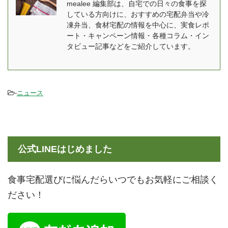
mealee 編集部は、自宅での日々の食事を探
っかけとは？ mealee 今
栄養面についても、妊娠
している方向けに、おすすめの宅配弁当や冷
回はインタビューをあり
中・産後とでそれぞれ違
凍弁当、食材宅配の情報を中心に、実食レポ
がとうございます。簡単
うメニューとなってお
ート・キャンペーン情報・各種コラム・イン
に自己紹介をお願いいた
り、健康面でもしっかり
タビュー記事などをご紹介しています。
します。 しき：「ママの
した食事を摂ることが出
休食」の事業責任者を務
来ます。 関連記事：
めてい ...
mealee編集部がママの休
-
ニュース
...
公式LINEはじめました
食事宅配選びに悩んだらいつでもお気軽にご相談く
ださい！