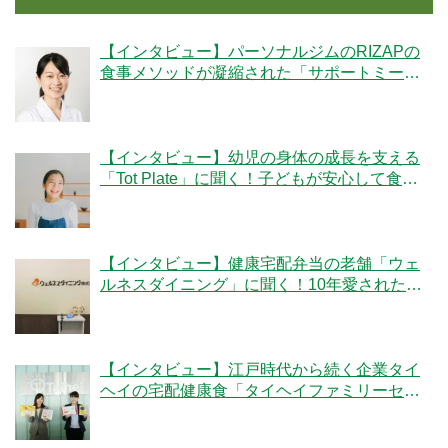
【インタビュー】パーソナルジムのRIZAPの
食事メソッドが凝縮された「サポートミー
ル」の魅力とは？
【インタビュー】幼児の身体の成長を支える
「Tot Plate」に聞く！子どもが安心して食べ
られる食事とは？
【インタビュー】健康宅配弁当の老舗「ウェ
ルネスダイニング」に聞く！10年愛された秘
密とは
【インタビュー】江戸時代から続く企業タイ
ヘイの宅配健康食「タイヘイファミリーセッ
ト」のこだわりとは？