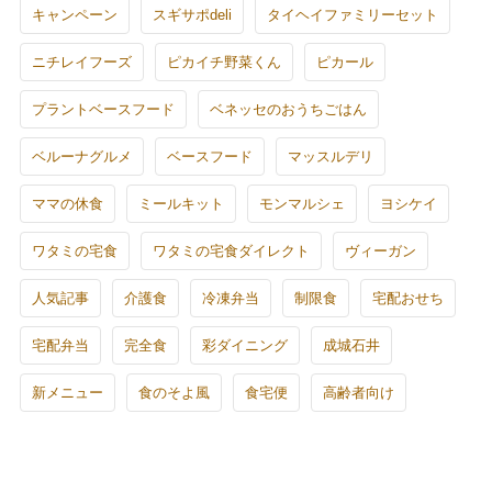
キャンペーン
スギサポdeli
タイヘイファミリーセット
ニチレイフーズ
ピカイチ野菜くん
ピカール
プラントベースフード
ベネッセのおうちごはん
ベルーナグルメ
ベースフード
マッスルデリ
ママの休食
ミールキット
モンマルシェ
ヨシケイ
ワタミの宅食
ワタミの宅食ダイレクト
ヴィーガン
人気記事
介護食
冷凍弁当
制限食
宅配おせち
宅配弁当
完全食
彩ダイニング
成城石井
新メニュー
食のそよ風
食宅便
高齢者向け