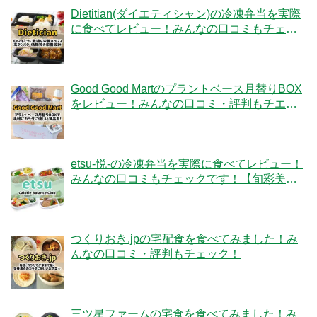
Dietitian(ダイエティシャン)の冷凍弁当を実際
に食べてレビュー！みんなの口コミもチェッ
クです！
Good Good Martのプラントベース月替りBOX
をレビュー！みんなの口コミ・評判もチエッ
ク！
etsu-悦-の冷凍弁当を実際に食べてレビュー！
みんなの口コミもチェックです！【旬彩美
膳】
つくりおき.jpの宅配食を食べてみました！み
んなの口コミ・評判もチェック！
三ツ星ファームの宅食を食べてみました！み