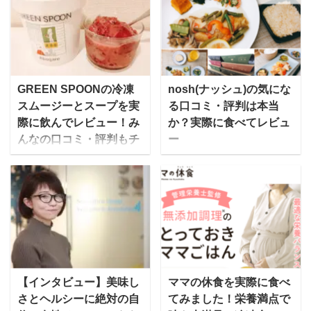
城石井は、直輸入ワイ
ローズンミールを提供し
ン、チーズ、自家製惣
ている「ロイヤルデリ」
菜、生鮮食品、輸入菓子
にお話を伺いました。
など、日本だけでなく海
「ロイヤルデリ」はEC
外各地から取り寄せた、
サイトを中心にロイヤル
GREEN SPOONの冷凍
nosh(ナッシュ)の気にな
選りすぐりの食品をそろ
ホストや天丼てんや、一
スムージーとスープを実
る口コミ・評判は本当
えていることで有名で
部専門店、空港レストラ
際に飲んでレビュー！み
か？実際に食べてレビュ
す。 だいすけちょっとい
ン・高速サービスエリア
んなの口コミ・評判もチ
ー
いものを置いている良質
売店などでを販売してい
ェック！
宅配弁当のnosh(ナッシ
な高級スーパーというイ
ます。 「ロイヤルデリ」
GREEN SPOON（グリ
ュ)は、一流シェフと管理
メージですね。 その成城
とは？ mealee 今回はイ
ーンスプーン）は、毎月
栄養士によって作られ
石井が、食品・お弁当ト
ンタビューに応じていた
定額で自分に必要な野菜
た、糖質90%Offの食事メ
レー製造メーカー最大手
だきましてありがとうご
がスムージーやスープと
ニューを届けてくれるサ
のエフピコ社と組んで販
ざいます。まずは簡単に
言った形で自宅に届くサ
ービスです。 この記事で
売しているのが「レンジ
自己紹介をお願いいたし
ービスです。 ゆいこ多く
はnoshの味に関する口コ
アップ惣菜」の「生から
ます。 ロイヤルホールデ
のメディアに掲載され、
ミやダイエットに使った
【インタビュー】美味し
ママの休食を実際に食べ
惣菜」シリーズです。 特
ィングス株式会社ロイヤ
oggiやSTORY、VERY、
人の評判、料金やお得な
さとヘルシーに絶対の自
てみました！栄養満点で
殊な高性能プラスチック
ルデリ推進部のリンと申
ViViなど人気女性誌に取
購入方法やおすすめのメ