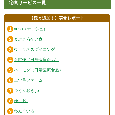
宅食サービス一覧
【続々追加！】実食レポート
nosh（ナッシュ）
まごころケア食
ウェルネスダイニング
食宅便（日清医療食品）
ハーモグ（日清医療食品）
三ツ星ファーム
つくりおき.jp
etsu-悦-
わんまいる