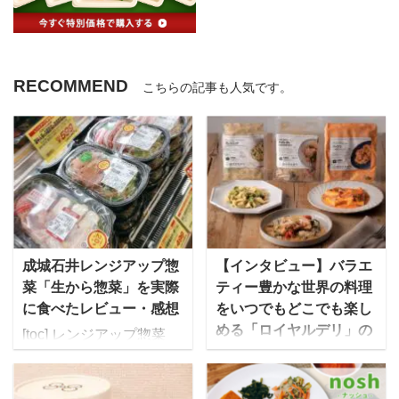
RECOMMEND
こちらの記事も人気です。
成城石井レンジアップ惣
【インタビュー】バラエ
菜「生から惣菜」を実際
ティー豊かな世界の料理
に食べたレビュー・感想
をいつでもどこでも楽し
める「ロイヤルデリ」の
[toc] レンジアップ惣菜
こだわりとは！？
「生から惣菜」シリーズ
を求めて成城石井の店舗
今回、レストランの味を
へ スーパーマーケット成
家庭で簡単に楽しめるフ