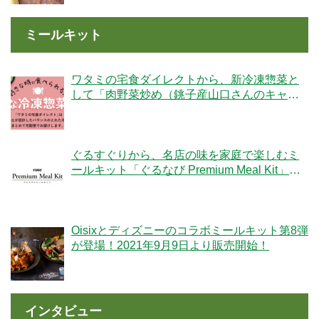
ミールキット
ワタミの宅食ダイレクトから、新冷凍惣菜と
して「肉野菜炒め（銚子産山口さんのキャベ
ツ使用）」が登場！
ぐるすぐりから、名店の味を家庭で楽しむミ
ールキット「ぐるなび Premium Meal Kit」シ
リーズが新登場！
Oisixとディズニーのコラボミールキット第8弾
が登場！2021年9月9日より販売開始！
インタビュー