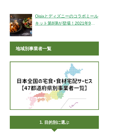
登場！
Oisixとディズニーのコラボミール
キット第8弾が登場！2021年9月9
日より販売開始！
地域別事業者一覧
目的別に選ぶ