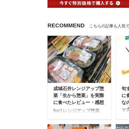
RECOMMEND
こちらの記事も人気
成城石井レンジアップ惣
旬
菜「生から惣菜」を実際
に
に食べたレビュー・感想
な
ッ
[toc] レンジアップ惣菜
「生から惣菜」シリーズ
「
を求めて成城石井の店舗
会