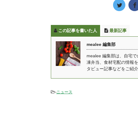
や、コース別の料金、メ
た
容器の中に入ってい ...
す
ニューについてわかりや
す
全
すく紹介します。みんな
1
るの 
の口コミだけでなく実際
レ
この記事を書いた人
最新記事
に食べた感想もお伝えし
や
ます。 ゆいこワタミの宅
栄
mealee 編集部
食を私だけでなく祖母に
て
も頼んでみて感想を聞き
合
mealee 編集部は、
凍弁当、食材宅配の情報
ました→ レビューはこち
な
タビュー記事などをご紹
ら ワタミの宅食は「まご
と
ころスタッフ」といわれ
こ
るワタミの担当スタッフ
を
が、毎日直接手渡しでそ
で
-
ニュース
の日の夕飯を届けてくれ
方
ます。 管理栄養士と料理
ベ
人が連携して、塩分 ...
せ
です