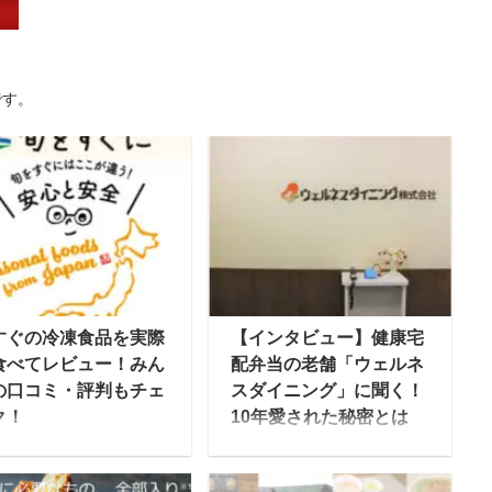
です。
すぐの冷凍食品を実際
【インタビュー】健康宅
食べてレビュー！みん
配弁当の老舗「ウェルネ
の口コミ・評判もチェ
スダイニング」に聞く！
ク！
10年愛された秘密とは
旬をすぐに」は、株式
ウェルネスダイニングと
社ファンデリーが運営
いえば、制限食を中心と