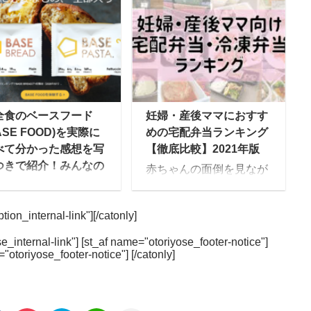
る宅配食で旬の食材を
した冷凍宅配弁当を2011
ぐに届けることから
年から提供している宅配
旬すぐ」とも呼ばれて
弁当業界の中でも老舗の
ます。 信頼の置ける生
企業です。 そんな同社が
者が作る食材を使い、
10年にわたって支持され
品添加物を使用せずに
てきた秘密をインタビュ
理した冷凍食品を宅配
ーを通じて明らかにして
全食のベースフード
妊婦・産後ママにおすす
すぐに届けてくれるサ
いきたいと思います。ま
ASE FOOD)を実際に
めの宅配弁当ランキング
ビスとなっています。
た、最近発売した「制限
べて分かった感想を写
【徹底比較】2021年版
全な野菜を40種類以上
食料理キット」と「ベジ
つきで紹介！みんなの
赤ちゃんの面倒を見なが
用して作られる料理
活スープ食」新メニュー
コミ・評判もチェッ
ら食事の準備をするのが
、管理栄養士が監修し
のコンセプトについても
！
大変、という産後ママに
おり、栄養バランスも
聞きました。 宅配弁当の
ion_internal-link"][/catonly]
SEFOOD(ベースフー
おすすめなのが、美味し
ッチリです。 また、日
老舗、ウェルネスダイニ
)は健康的な食事を簡
くて栄養バランスの良い
の四季を大切にし、そ
ングとは mealee この度
e_internal-link"] [st_af name="otoriyose_footer-notice"]
にとれるように、主食
お弁当を届けてくれる
="otoriyose_footer-notice"] [/catonly]
時に仕入れた旬の食材
はインタビューを受けて
パンやパスタで必要な
「宅配弁当・食事宅配サ
使って食事を作るた
いただきありがとうござ
養素の大部分をカバー
ービス」です。 ご飯作り
、同じメニューは二度
います。 清水：ウェルネ
きるようにと考えられ
たくない！食事作りが辛
ないと言われていま
スダイニングの清水で