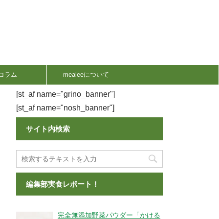
コラム
mealeeについて
[st_af name="grino_banner"]
[st_af name="nosh_banner"]
サイト内検索
編集部実食レポート！
完全無添加野菜パウダー「かける