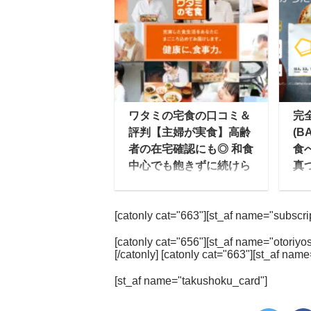
へ スーパーマーケット成
す
城石井は、直輸入ワイ
す
ン、チーズ、自家製惣
「
菜、生鮮食品、輸入菓子
い
など、日本だけでなく海
産
外各地から取り寄せた、
食
選りすぐりの食品をそろ
調
ワタミの宅食の口コミ＆
完
えていることで有名で
で
評判【主婦が実食】高齢
(B
す。 だいすけちょっとい
ー
者の在宅確認にも◎ 和食
食
いものを置いている良質
安
中心でも飽きずに続けら
真
な高級スーパーというイ
使
れる味なのか？
口
メージですね。 その成城
は
ク
テレビCMでもお馴染み
石井が、食品・お弁当ト
て
[catonly cat="663"][st_af name="subscript
のワタミの宅食は、介護
BA
レー製造メーカー最大手
バ
事業大手のワタミが届け
ド
のエフピコ社と組んで販
本
[catonly cat="656"][st_af name="otoriyos
る、高齢者＆シニア向け
単
[/catonly] [catonly cat="663"][st_af name
売しているのが「レンジ
の
の宅配弁当サービスで
の
アップ惣菜」の「生から
を
[st_af name="takushoku_card"]
す。 この記事では、ワタ
栄
惣菜」シリーズです。 特
め
ミの宅食の口コミ・評判
で
殊な高性能プラスチック
と