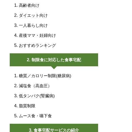
高齢者向け
ダイエット向け
一人暮らし向け
産後ママ・妊婦向け
おすすめランキング
制限食に対応した食事宅配
糖質／カロリー制限(糖尿病)
減塩食（高血圧）
低タンパク(腎臓病)
脂質制限
ムース食・嚥下食
食事宅配サービスの紹介