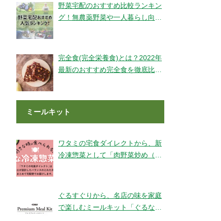
野菜宅配のおすすめ比較ランキン
グ！無農薬野菜や一人暮らし向け
もご紹介！
完全食(完全栄養食)とは？2022年
最新のおすすめ完全食を徹底比較
してみました【全14社】
ミールキット
ワタミの宅食ダイレクトから、新
冷凍惣菜として「肉野菜炒め（銚
子産山口さんのキャベツ使用）」
が登場！
ぐるすぐりから、名店の味を家庭
で楽しむミールキット「ぐるなび
Premium Meal Kit」シリーズが新