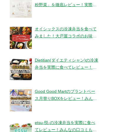
粉野菜」を徹底レビュー！実際に
食べてみました！【ベジタブルテ
ック】
オイシックスの冷凍弁当を食べて
みました！大戸屋コラボのお味と
コスパは！？【パッとOisix】
Dietitian(ダイエティシャン)の冷凍
弁当を実際に食べてレビュー！み
んなの口コミもチェックです！
Good Good Martのプラントベー
ス月替りBOXをレビュー！みんな
の口コミ・評判もチエック！
etsu-悦-の冷凍弁当を実際に食べ
てレビュー！みんなの口コミもチ