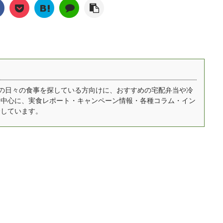
新しいタイプの食事で
い・・・という方は旦那
。 ゆいこ家に居ながら
す。当社の企画・営業を
。 全粒粉をベースに
さん・子供の分もまとめ
国の旬の食材を味わえ
実施させ ...
0種類以上の原材料がブ
て冷凍弁当にしてしまう
...
ンドされており、大豆
のも全然アリです！ ゆい
チアシード、昆布など
こ毎食分のお弁当を買う
養豊富な素材が使われ
のは難しくても、冷凍弁
います。合成保存料や
当ならたまの休みを作る
成着色料などは不使用
ためのストックとしても
自宅での日々の食事を探している方向けに、おすすめの宅配弁当や冷
を中心に、実食レポート・キャンペーン情報・各種コラム・イン
ので、毎日食べる食事
活用できますので、自分
介しています。
しても安心です。 ゆい
の体調に合わせた使い方
毎日栄養を考えて献立
を選んでみて下さいね。
組み立てるのは難しい
また妊娠中のママさんも
すし、忙しい日が多い
安心して食べることがで
向けに、普段の食事に
きる宅配弁当・冷凍弁当
ースフードを組み合わ
...
て使うという形が人気
。 この記事 ...