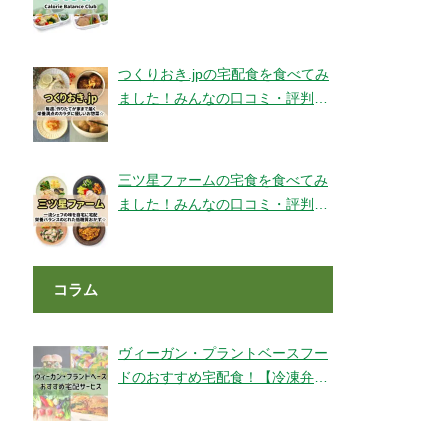
ェックです！【旬彩美膳】
つくりおき.jpの宅配食を食べてみ
ました！みんなの口コミ・評判も
チェック！
三ツ星ファームの宅食を食べてみ
ました！みんなの口コミ・評判も
チェック！
コラム
ヴィーガン・プラントベースフー
ドのおすすめ宅配食！【冷凍弁
当・ミールキット・代替肉・完全
食】