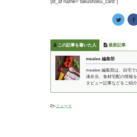
[st_af name="takushoku_card"]
かと思います。 「外食」
れ
も紹介します。 美味し
ポ
や「内食」とは異なるま
普
い？まずい？という気に
冷
ったく新しい食事形態と
昔
なる味の評価はみんなの
電
して、2000年代初頭から
と
口コミだけでなく、実際
食
話題にのぼりはじめた
そ
に食べた感想もお伝えし
ッ ..
「中食」は、この令和の
冷
ます ...
この記事を書いた人
最新記事
時代に「手軽に美味しい
プ
ものを食べることができ
入
mealee 編集部
る食事形式」として改め
し
て注目されています。 豆
す
mealee 編集部は、
凍弁当、食材宅配の情報
知識 「中食」の読み方は
も
タビュー記事などをご紹
「ちゅうしょく」や「な
選
かじき」など様々です
1
が、現在は「なかしょ
売
く」という読み方が主流
「
-
ニュース
です。 また新型コロナウ
い
...
した