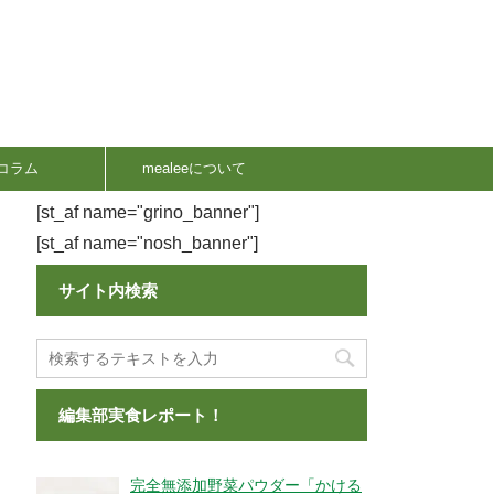
コラム
mealeeについて
[st_af name="grino_banner"]
[st_af name="nosh_banner"]
サイト内検索
編集部実食レポート！
完全無添加野菜パウダー「かける