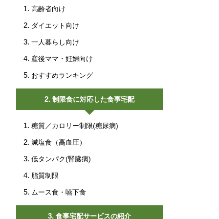
高齢者向け
ダイエット向け
一人暮らし向け
産後ママ・妊婦向け
おすすめランキング
制限食に対応した食事宅配
糖質／カロリー制限(糖尿病)
減塩食（高血圧）
低タンパク(腎臓病)
脂質制限
ムース食・嚥下食
食事宅配サービスの紹介