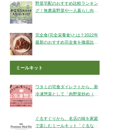
野菜宅配のおすすめ比較ランキン
グ！無農薬野菜や一人暮らし向け
もご紹介！
完全食(完全栄養食)とは？2022年
最新のおすすめ完全食を徹底比較
してみました【全14社】
ミールキット
ワタミの宅食ダイレクトから、新
冷凍惣菜として「肉野菜炒め（銚
子産山口さんのキャベツ使用）」
が登場！
ぐるすぐりから、名店の味を家庭
で楽しむミールキット「ぐるなび
Premium Meal Kit」シリーズが新