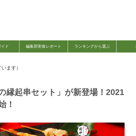
ガイド
編集部実食レポート
ランキングから選ぶ
ています）
の縁起串セット」が新登場！2021
始！