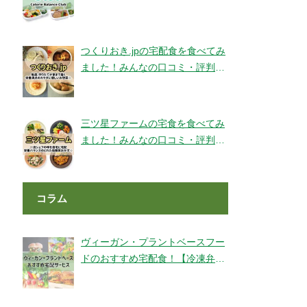
ェックです！【旬彩美膳】
つくりおき.jpの宅配食を食べてみ
ました！みんなの口コミ・評判も
チェック！
三ツ星ファームの宅食を食べてみ
ました！みんなの口コミ・評判も
チェック！
コラム
ヴィーガン・プラントベースフー
ドのおすすめ宅配食！【冷凍弁
当・ミールキット・代替肉・完全
食】