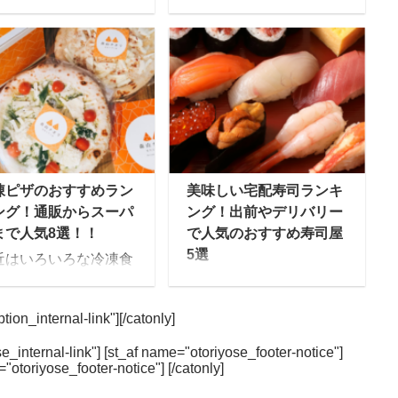
】
や肉、魚、調味料など料
oc] 独身一人暮らし。仕
理に必要な食材やレシピ
が終われば後は自分の
が一揃えになった商品の
間ですが・・・ 「あ～
ことで、予め下ごしらえ
、今日も帰りはこんな
がされています。 買い物
間」 「いつまでもこん
に行く手間が省ける上に
食生活でいいのか
自分で献立を考える必要
・・・」 「健康診断の
がないため、子育て中や
値も年々悪くなってい
介護中、共働きの世帯か
凍ピザのおすすめラン
美味しい宅配寿司ランキ
てるような・・・」
ら人気を集めていますよ
ング！通販からスーパ
ング！出前やデリバリー
でも自炊するの面倒く
ね。 今までは、肉じゃが
まで人気8選！！
で人気のおすすめ寿司屋
い」 「家に帰ったら、
や生姜焼きなど家庭料理
5選
近はいろいろな冷凍食
っさとお風呂入ってネ
のメニューが一般的でし
が販売されています
日本食を代表する「寿
ト見て寝たい」 そんな
たが、最近では人気レス
、昔に比べるとどれも
司」は、今や日本人のみ
には冷凍庫にストック
トランのシェフが監修し
ion_internal-link"][/catonly]
味しくなっていると思
ならず世界中の人に愛さ
きる宅配弁当・宅食
たメニューや、ダイエッ
ませんか？ 冷凍食品が
れる食べ物となっていま
食事宅配）をおすすめ
トや健康管理など向けに
e_internal-link"] [st_af name="otoriyose_footer-notice"]
味しくなった訳は家電
す。 また外国人に人気の
="otoriyose_footer-notice"] [/catonly]
ます！ 独身一人暮らし
作られたメニューがある
品の進化にあると言わ
寿司ネタとしては、日本
け 宅配冷凍弁当選びの
など、バリエーションは