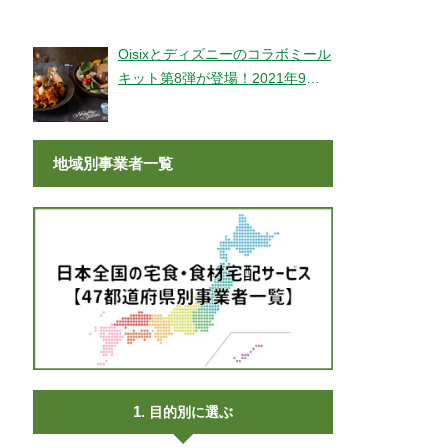
登場！
Oisixとディズニーのコラボミール
キット第8弾が登場！2021年9月9
日より販売開始！
地域別事業者一覧
目的別に選ぶ