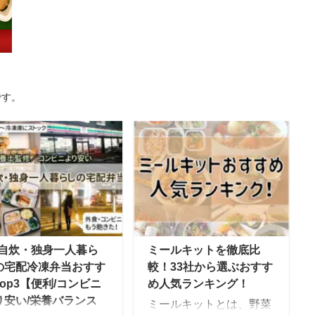
です。
o自炊・独身一人暮ら
ミールキットを徹底比
の宅配冷凍弁当おすす
較！33社から選ぶおすす
op3【便利/コンビニ
め人気ランキング！
り安い/栄養バランス
ミールキットとは、野菜