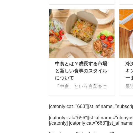
ュー
◎
ウェルネスダイニングは
[t
食事制限専門の宅配食サ
事
ービスで、カロリーや塩
時
分・糖質などを制限した
あ
4つの食事制限コース
時
と、ダイエットや健康維
な
持のための2つの通常食
な
コースがあります。 食べ
数
中食とは？成長する市場
冷
たいときにレンジでチン
っ
と新しい食事のスタイル
キ
するタイプの冷凍弁当
「
について
ー
や、簡単に調理できる料
さ
「中食」という言葉をご
最
理キットタイプなどを宅
さ
存知でしょうか。ニュー
品
配で届けてくれます。 こ
ッ
スなどでも取り上げられ
が
の記事では、ウェルネス
方
[catonly cat="663"][st_af name="subscript
たこともありますが、
美
ダイニングの気になる口
で
「聞いたことはあるけれ
い
コミ・評判やコース別の
（
[catonly cat="656"][st_af name="otoriyos
ど詳しくは知らない」と
美
[/catonly] [catonly cat="663"][st_af name
金額や料金、実際に頼ん
し
いう方が多いのではない
製
でわかった内容について
向