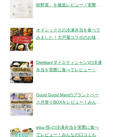
粉野菜」を徹底レビュー！実際に
食べてみました！【ベジタブルテ
ック】
オイシックスの冷凍弁当を食べて
みました！大戸屋コラボのお味と
コスパは！？【パッとOisix】
Dietitian(ダイエティシャン)の冷凍
弁当を実際に食べてレビュー！み
んなの口コミもチェックです！
Good Good Martのプラントベー
ス月替りBOXをレビュー！みんな
の口コミ・評判もチエック！
etsu-悦-の冷凍弁当を実際に食べ
てレビュー！みんなの口コミもチ