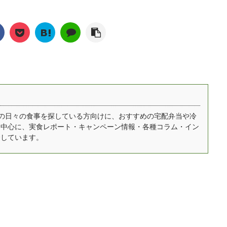
ており、電子レンジの
人も大好きなサーモンや
イント 宅配便で届いて
多岐に渡っています。 一
及によって冷凍食品は
マグロといったところの
凍庫にストックできる
方で、全般的に賞味期限
よりも美味しくなった
他に、エビ、ホタテなど
子レンジ解凍5～6分で
が短く、買い物から調 ...
されています。 今回は
が人気なようです。 そん
べられる 開けやすいパ
んな冷凍食品の中から
なお寿司ですが、コロナ
.
凍ピザをピックアッ
の影響で自宅で食事をす
！通販やスーパーで購
る人が増えており、宅配
できる人気商品を厳選
寿司も非常に需要が増え
てご紹介していきま
ています。 今回は宅配寿
。 お店以上のもの
司の人気店を5つ厳選し
自宅での日々の食事を探している方向けに、おすすめの宅配弁当や冷
を中心に、実食レポート・キャンペーン情報・各種コラム・イン
！？冷凍ピザの魅力と
てご紹介したいと思いま
介しています。
び方 冷凍ピザは、
す。 月に1回は食べてい
964年に始めて輸入、販
る！？やっぱりみんなお
が開始された当初こそ
寿司が好き 宅配寿司の人
西洋風お好み焼き」と
気店をご紹介する前に、
う言い方もされていま
寿司に関するアンケート
が ...
調査から寿司が私た ...