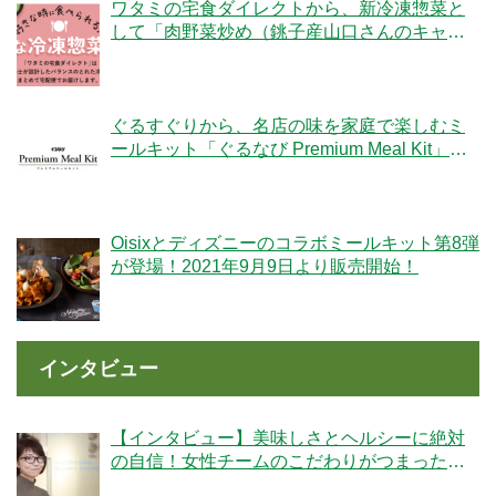
ワタミの宅食ダイレクトから、新冷凍惣菜と
して「肉野菜炒め（銚子産山口さんのキャベ
ツ使用）」が登場！
ぐるすぐりから、名店の味を家庭で楽しむミ
ールキット「ぐるなび Premium Meal Kit」シ
リーズが新登場！
Oisixとディズニーのコラボミールキット第8弾
が登場！2021年9月9日より販売開始！
インタビュー
【インタビュー】美味しさとヘルシーに絶対
の自信！女性チームのこだわりがつまった
「ママの休食」にかける想いとは