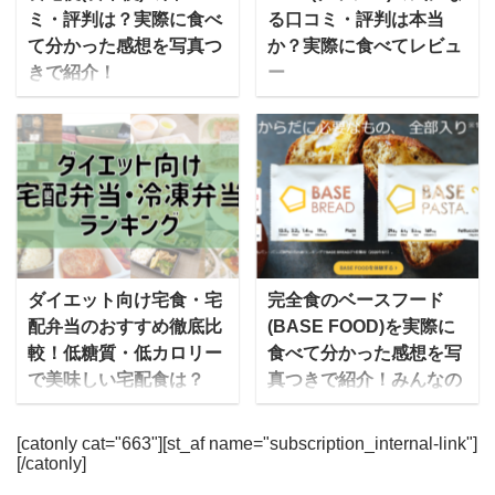
カリーを取り扱ってお
やすく、栄養バランスを
ミ・評判は？実際に食べ
る口コミ・評判は本当
り、俺のシリーズの全店
考慮した合計60種ものメ
て分かった感想を写真つ
か？実際に食べてレビュ
のシェフが総力を挙げて
ニューを低価格で届けて
きで紹介！
ー
商品開発に携わていま
くれます。 特に注目なの
食宅便は自宅まで冷凍弁
宅配弁当のnosh(ナッシ
す。 手間を掛けることな
は、価格の安さです！1
当を宅配で届けてくれる
ュ)は、一流シェフと管理
く、自宅にいながらレス
回10食セットで届き、1
サービスで、病院・福
栄養士によって作られ
トランの味を気軽に楽し
食あたりの価格は500円
祉・保育施設への配食シ
た、糖質90%Offの食事メ
むことができるようにな
台（税込）。 ゆいこ宅配
ェア1位を誇る日清医療
ニューを届けてくれるサ
っており、贅沢でいて満
便で届く冷凍弁当・宅食
食品が提供しています。
ービスです。 この記事で
足感のある食事を提供し
（食事宅配）の中では最
長年にわたって医療施設
はnoshの味に関する口コ
てくれます。 俺のイタリ
安レベルです。 今回はそ
向けに配食してきただけ
ミやダイエットに使った
ダイエット向け宅食・宅
完全食のベースフード
アン・俺のフレンチと
んな宅菜便の中でも人気
あって、カロリーや塩
人の評判、料金やお得な
配弁当のおすすめ徹底比
(BASE FOOD)を実際に
は？ 2011年9月に東京銀
のシリーズ、「ほほえみ
分、たんぱく質にいたる
購入方法やおすすめのメ
較！低糖質・低カロリー
食べて分かった感想を写
座に俺のイタリアン新橋
御膳」を全10食たべたレ
まで、きめ細かく考えら
ニューについて紹介しま
で美味しい宅配食は？
真つきで紹介！みんなの
本店が1号店としてオ ...
ポートをは ...
れたメニューが自慢で
す。 ゆいこやっぱり、味
口コミ・評判もチェッ
今では食事宅配サービス
す。 メニューを考えるの
が一番気になりますよね
ク！
に参入する会社も増えた
[catonly cat="663"][st_af name="subscription_internal-link"]
は、食宅便の9000人を超
美味しいか？まずいか？
[/catonly]
ことで、ダイエット向け
BASEFOOD(ベースフー
える管理栄養士さんた
について実際に編集部が
の宅配弁当や冷凍弁当の
ド)は健康的な食事を簡単