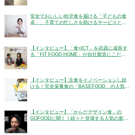
安全でおいしい幼児食を届ける「子どもの食
卓」、子育ての忙しさを助けるサービスと
は？
【インタビュー】「食×ICT」を武器に成長す
る「FIT FOOD HOME」が自社製造にこだわ
る理由とは？
【インタビュー】主食をイノベーションし続
ける！完全栄養食の「BASEFOOD」の人気の
秘密とは？
【インタビュー】「からだデザイン食」の
GOFOODに聞く！続々と登場する人気の新メ
ニューの秘密とは