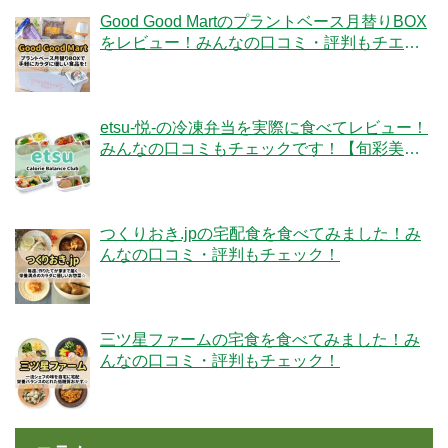
Good Good Martのプラントベース月替りBOX
をレビュー！みんなの口コミ・評判もチエッ
ク！
etsu-悦-の冷凍弁当を実際に食べてレビュー！
みんなの口コミもチェックです！【旬彩美
膳】
つくりおき.jpの宅配食を食べてみました！み
んなの口コミ・評判もチェック！
三ツ星ファームの宅食を食べてみました！み
んなの口コミ・評判もチェック！