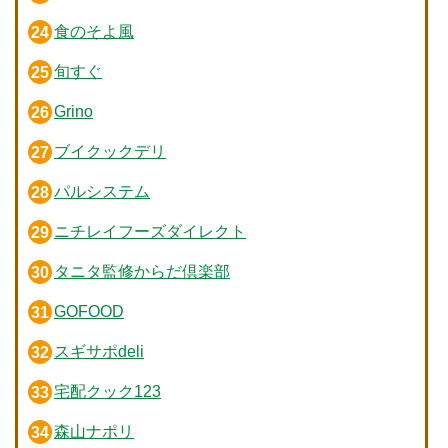
食のそよ風
旬すぐ
Grino
ブイクックデリ
パルシステム
ニチレイフーズダイレクト
タニタ監修からだ倶楽部
GOFOOD
スギサポdeli
宅配クック123
森山ナポリ