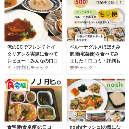
俺のECでフレンチとイ
ベルーナグルメほほえみ
タリアンを実際に食べて
御膳(宅菜便)を食べてみ
レビュー！みんなの口コ
ました！口コミ・評判も
ミ・評判もチェック！
要チェック！
俺のECとは、外食産業
ベルーナグルメの「宅菜
企業である俺の株式会社
便（たくさいびん）」
が運営する「俺の」シリ
は、カタログ通販の老舗
ーズのお取り寄せ通販オ
ベルーナが提供する、和
ンラインショップです。
洋中の”家庭の味”をお得
俺のECでは、俺のシリ
なセットで届ける宅配弁
ーズの中でも人気のフレ
当・宅食（食事宅配）で
ンチとイタリアン、ベー
す。 冷凍弁当で保管もし
食宅便(食卓便)の口コ
nosh(ナッシュ)の気にな