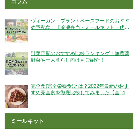
コラム
ヴィーガン・プラントベースフードのおすす
め宅配食！【冷凍弁当・ミールキット・代替
肉・完全食】
野菜宅配のおすすめ比較ランキング！無農薬
野菜や一人暮らし向けもご紹介！
完全食(完全栄養食)とは？2022年最新のおす
すめ完全食を徹底比較してみました【全14
社】
ミールキット