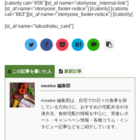
ち。 だいすけわずか5分
noshを注文して食べた正
[catonly cat="656"][st_af name="otoriyose_internal-link"]
サービスも増えてきまし
にとれるように、主食の
[st_af name="otoriyose_footer-notice"] [/catonly] [catonly
で解凍！コース豊富な食
直なレビュー・感想も掲
た。でも、お店や種類が
パンやパスタで必要な栄
cat="663"][st_af name="otoriyose_footer-notice"] [/catonly]
宅便なら、時短・ダイエ
載しています。 ※現在当
多くてどれを選んだらい
養素の大部分をカバーで
ット・療養などあらゆる
サイトではnoshに関する
[st_af name="takushoku_card"]
いかわからない…という
きるようにと考えられた
ニーズに応えてくれます
口コミを募集しておりま
人も多いと思います。 そ
新しいタイプの食事で
この記事では、食宅便の
す、実際に食べてみた方
こで今回は、これまで30
す。 全粒粉をベースに
気になる口コミ・評判や
は是非投稿よろしく ...
社以上の食事宅配サービ
10種類以上の原材料がブ
おすすめのコース・メニ
スを実際食べてきた
レンドされており、大豆
...
mealee編集部が、ダイエ
やチアシード、昆布など
この記事を書いた人
最新記事
ット中の方におすすめの
栄養豊富な素材が使われ
宅配弁当を厳選して紹介
ています。合成保存料や
mealee 編集部
します。 こんなときに！
合成着色料などは不使用
そろそろ夏に向けてダイ
なので、毎日食べる食事
mealee 編集部は、自宅での日々の食事を探
エットしたい… 糖質やカ
としても安心です。 ゆい
している方向けに、おすすめの宅配弁当や冷
ロリーの計算を自分です
こ毎日栄養を考えて献立
凍弁当、食材宅配の情報を中心に、実食レポ
るのは大変 コンビニや外
を組み立てるのは難しい
ート・キャンペーン情報・各種コラム・イン
食だとダイエットができ
ですし、忙しい日が多い
タビュー記事などをご紹介しています。
ないメニューばかり [toc]
方向けに、普段の食事に