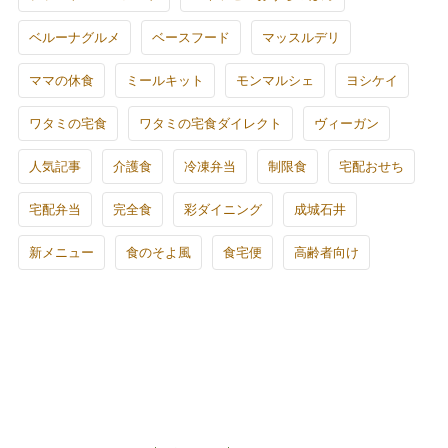
ベルーナグルメ
ベースフード
マッスルデリ
ママの休食
ミールキット
モンマルシェ
ヨシケイ
ワタミの宅食
ワタミの宅食ダイレクト
ヴィーガン
人気記事
介護食
冷凍弁当
制限食
宅配おせち
宅配弁当
完全食
彩ダイニング
成城石井
新メニュー
食のそよ風
食宅便
高齢者向け