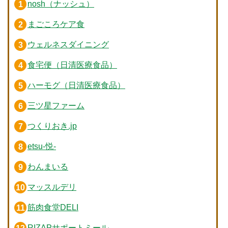
nosh（ナッシュ）
まごころケア食
ウェルネスダイニング
食宅便（日清医療食品）
ハーモグ（日清医療食品）
三ツ星ファーム
つくりおき.jp
etsu-悦-
わんまいる
マッスルデリ
筋肉食堂DELI
RIZAPサポートミール