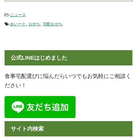
ダ ...
ベースフードを組み合わ
せて使うという形が人気
-
ニュース
です。 この記事 ...
-
あいーと
,
おせち
,
宅配おせち
公式LINEはじめました
食事宅配選びに悩んだらいつでもお気軽にご相談く
ださい！
サイト内検索