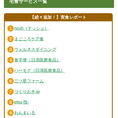
宅食サービス一覧
【続々追加！】実食レポート
nosh（ナッシュ）
まごころケア食
ウェルネスダイニング
食宅便（日清医療食品）
ハーモグ（日清医療食品）
三ツ星ファーム
つくりおき.jp
etsu-悦-
わんまいる