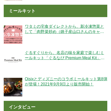
ミールキット
ワタミの宅食ダイレクトから、新冷凍惣菜と
して「肉野菜炒め（銚子産山口さんのキャベ
ツ使用）」が登場！
ぐるすぐりから、名店の味を家庭で楽しむミ
ールキット「ぐるなび Premium Meal Kit」シ
リーズが新登場！
Oisixとディズニーのコラボミールキット第8弾
が登場！2021年9月9日より販売開始！
インタビュー