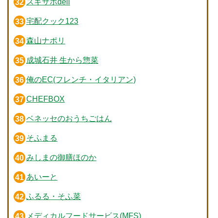
スギサポdeli
宅配クック123
森山ナポリ
成城石井 生から惣菜
俺のEC(フレンチ・イタリアン)
CHEFBOX
ベネッセのおうちごはん
そふまる
みしまの御膳ほのか
あいーと
ふるる・そふ菜
メディカルフードサービス(MFS)