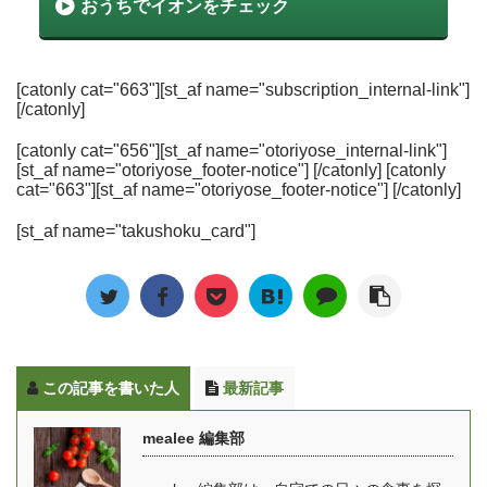
おうちでイオンをチェック
[catonly cat="663"][st_af name="subscription_internal-link"]
[/catonly]
[catonly cat="656"][st_af name="otoriyose_internal-link"]
[st_af name="otoriyose_footer-notice"] [/catonly] [catonly
cat="663"][st_af name="otoriyose_footer-notice"] [/catonly]
[st_af name="takushoku_card"]
この記事を書いた人
最新記事
mealee 編集部