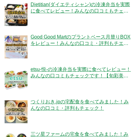
Dietitian(ダイエティシャン)の冷凍弁当を実際
に食べてレビュー！みんなの口コミもチェッ
クです！
Good Good Martのプラントベース月替りBOX
をレビュー！みんなの口コミ・評判もチエッ
ク！
etsu-悦-の冷凍弁当を実際に食べてレビュー！
みんなの口コミもチェックです！【旬彩美
膳】
つくりおき.jpの宅配食を食べてみました！み
んなの口コミ・評判もチェック！
三ツ星ファームの宅食を食べてみました！み