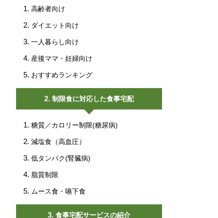
高齢者向け
ダイエット向け
一人暮らし向け
産後ママ・妊婦向け
おすすめランキング
制限食に対応した食事宅配
糖質／カロリー制限(糖尿病)
減塩食（高血圧）
低タンパク(腎臓病)
脂質制限
ムース食・嚥下食
食事宅配サービスの紹介