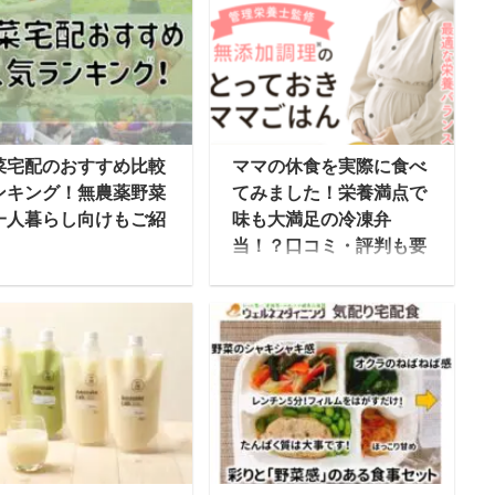
菜宅配のおすすめ比較
ママの休食を実際に食べ
ンキング！無農薬野菜
てみました！栄養満点で
一人暮らし向けもご紹
味も大満足の冷凍弁
！
当！？口コミ・評判も要
チェックです！
ーパーや八百屋さんま
買い物に出かけなくて
ママの休食は管理栄養士
、通販で購入できる野
が監修した無添加のお弁
宅配サービスは家庭の
当を届けてくれる、冷凍
い味方です。手間がか
宅食サービスです。その
らないだけではなく、
名前の通り、徹底的に妊
本全国から美味しい野
娠中・産後のママのため
・無農薬野菜・有機栽
に考えて作られたお弁当
の野菜など自分の好み
となっています。 妊娠中