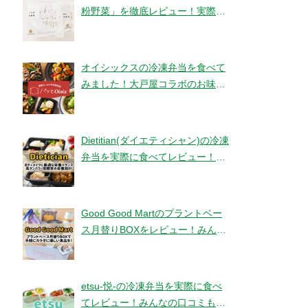
粉野菜」を徹底レビュー！実際に
食べてみました！【ベジタブルテ
ック】
オイシックスの冷凍弁当を食べて
みました！大戸屋コラボのお味と
コスパは！？【パッとOisix】
Dietitian(ダイエティシャン)の冷凍
弁当を実際に食べてレビュー！み
んなの口コミもチェックです！
Good Good Martのプラントベー
ス月替りBOXをレビュー！みんな
の口コミ・評判もチエック！
etsu-悦-の冷凍弁当を実際に食べ
てレビュー！みんなの口コミもチ