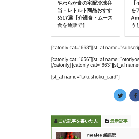
やわらか食の宅配冷凍弁
【
部専門店、空港レストラ
に
当・レトルト商品おすす
を
ン・高速サービスエリア
で
め17選【介護食・ムース
Am
売店などでを販売してい
トで
食を通販で】
う
ます。 「ロイヤルデリ」
編
かむ力や飲み込む力が弱
飲
とは？ mealee 今回はイ
宅
くなった方向けの介護
い
ンタビューに応じていた
気
[catonly cat="663"][st_af name="subscript
食・介護予防食である
い
だきましてありがとうご
ま
「やわらか食」が各社か
タ
ざいます。まずは簡単に
利
[catonly cat="656"][st_af name="otoriyos
ら続々と登場していま
Am
[/catonly] [catonly cat="663"][st_af name
自己紹介をお願いいたし
く
す。 在宅配食サービスの
本
ます。 ロイヤルホールデ
ど
[st_af name="takushoku_card"]
メニューとして提供され
した
ィングス株式会社ロイヤ
な
ているケースや、通販で
は？
ルデリ推進部のリンと申
チ
購入することができるや
に
します。現在、ロイヤル
料
わらか食・ムース食の冷
が
デリのプロダクトブラン
にお
凍宅配弁当、おかず一品
に
ディングを担 ...
から利用することができ
し
この記事を書いた人
最新記事
る冷凍おかず、ドラッグ
Am
ストアやスーパーで買う
本
mealee 編集部
ことができるレトルトタ
し