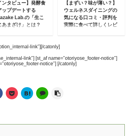
インタビュー】発酵食
【まずい？味が薄い？】
あったお店をチョイス
一番つらい家事といわれ
アップデートする
ウェルネスダイニングの
きるのも人気のポイン
る「料理」の手間からマ
azake Lab.の「生こ
気になる口コミ・評判を
す。 今回はmealee
マを解放できるようにと
じあまざけ」とは？
実際に食べて詳しくレビ
集部で日本全国の野菜
いう思いからママの休食
ュー
む点滴・飲む美容液と
配を徹底比較して、人
は生まれています。 冷凍
われ、注目され始めて
ウェルネスダイニングは
ランキングを作ってみ
弁当なのでいつでも食べ
ion_internal-link"][/catonly]
るあまざけを現代のス
食事制限専門の宅配食サ
した。単純に安い・便
れる・簡単に準備出来
イルで提供する
ービスで、カロリーや塩
という比較だけでな
る・洗い物も簡単です。
e_internal-link"] [st_af name="otoriyose_footer-notice"]
azake Lab.代表の山
分・糖質などを制限した
="otoriyose_footer-notice"] [/catonly]
、安全性や商品数な
栄養面についても、妊娠
茜さんにお話を伺いま
4つの食事制限コース
、実際に使う方が気に
中・産後とでそれぞれ違
。 Amazake Lab.と
と、ダイエットや健康維
るポイントも重視して
うメニューとなってお
 mealee 本日は取材
持のための2つの通常食
ェックしてみました。
り、健康面でもしっかり
応じていただき、あり
コースがあります。 食べ
金表示について 本記事
した食事を摂ることが出
とうございます。最初
たいときにレンジでチン
いて、各社の料金 ...
来ます。 関連記事：
自己紹介をお願いいた
するタイプの冷凍弁当
mealee編集部がママの
ます。 合同会社
や、簡単に調理できる料
休 ...
azake Lab.代表の山
理キットタイプなどを宅
茜です。現在共同創業
配で届けてくれます。 こ
た3名のメンバーと共
の記事では、ウェルネス