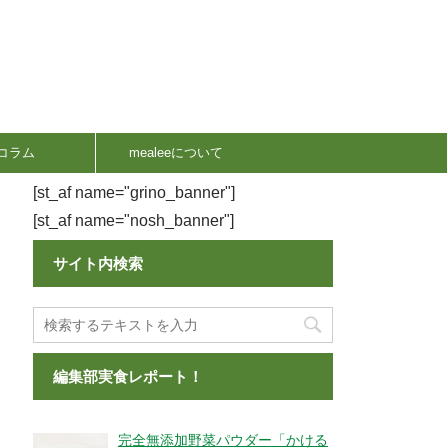
コラム
mealeeについて
[st_af name="grino_banner"]
[st_af name="nosh_banner"]
サイト内検索
編集部実食レポート！
完全無添加野菜パウダー「かける