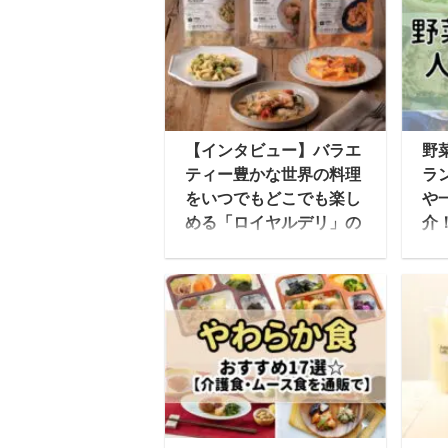
【インタビュー】バラエ
野
ティー豊かな世界の料理
ラ
をいつでもどこでも楽し
や
める「ロイヤルデリ」の
介
こだわりとは！？
ス
今回、レストランの味を
で
家庭で簡単に楽しめるフ
も
ローズンミールを提供し
菜
ている「ロイヤルデリ」
強
にお話を伺いました。
か
「ロイヤルデリ」はEC
日
サイトを中心にロイヤル
菜
ホストや天丼てんや、一
培