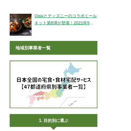
登場！
Oisixとディズニーのコラボミール
キット第8弾が登場！2021年9月9
日より販売開始！
地域別事業者一覧
目的別に選ぶ