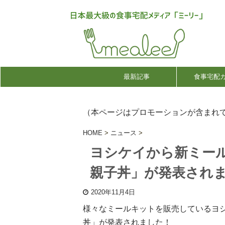
最新記事
食事宅配
（本ページはプロモーションが含まれ
HOME
>
ニュース
>
ヨシケイから新ミール
親子丼」が発表され
2020年11月4日
様々なミールキットを販売しているヨシ
丼」が発表されました！