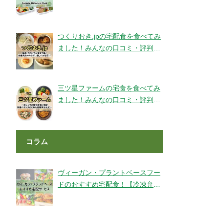
ェックです！【旬彩美膳】
つくりおき.jpの宅配食を食べてみ
ました！みんなの口コミ・評判も
チェック！
三ツ星ファームの宅食を食べてみ
ました！みんなの口コミ・評判も
チェック！
コラム
ヴィーガン・プラントベースフー
ドのおすすめ宅配食！【冷凍弁
当・ミールキット・代替肉・完全
食】