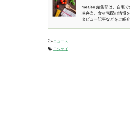
イプのやわらか食まで、
に
mealee 編集部は、
凍弁当、食材宅配の情報
現在購入することができ
ざ
タビュー記事などをご紹
る各社のやわらか食につ
「A
いて紹介していきます。
開
[toc] やわらか食の冷凍宅
人
配弁当サービス 最も利用
品
-
ニュース
しやすいやわらか食は、
プや
-
ヨシケイ
冷凍弁当タイプのや ...