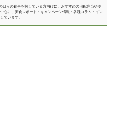
生・濃縮のこうじあま
ダイニングの気になる口
自宅での日々の食事を探している方向けに、おすすめの宅配弁当や冷
を中心に、実食レポート・キャンペーン情報・各種コラム・イン
け専門ブランド
コミ・評判やコース別の
介しています。
mazake Lab.」を展
金額や料金、実際に頼ん
しています。 また、個
でわかった内容について
では麹士として発酵食
も紹介します。 美味し
づくりのワークショッ
い？まずい？という気に
、発酵食 ...
なる味の評価はみんなの
口コミだけでなく、実際
に食べた感想もお伝えし
ます ...