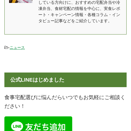
している方向けに、おすすめの宅配弁当や冷
サイトではnoshに関する
約20倍の速さで冷凍可能
凍弁当、食材宅配の情報を中心に、実食レポ
口コミを募集しておりま
瞬間冷凍することで、発
ート・キャンペーン情報・各種コラム・イン
す、実際に食べてみた方
生する氷の細胞が小さ
タビュー記事などをご紹介しています。
は是非投稿よろしく ...
く、細胞の破壊を防止 解
凍時の旨 ...
-
ニュース
公式LINEはじめました
食事宅配選びに悩んだらいつでもお気軽にご相談く
ださい！