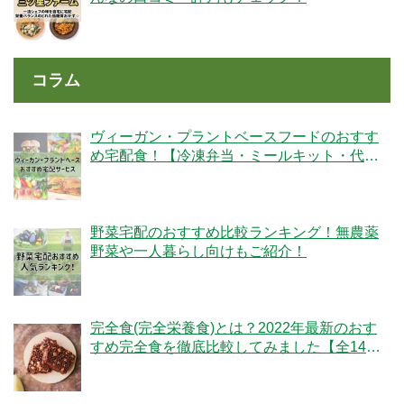
コラム
ヴィーガン・プラントベースフードのおすす
め宅配食！【冷凍弁当・ミールキット・代替
肉・完全食】
野菜宅配のおすすめ比較ランキング！無農薬
野菜や一人暮らし向けもご紹介！
完全食(完全栄養食)とは？2022年最新のおす
すめ完全食を徹底比較してみました【全14
社】