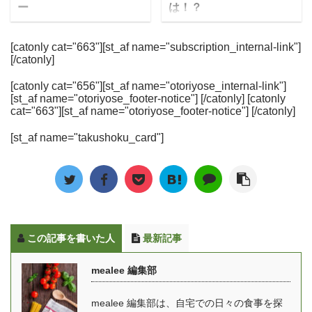
するタイプの冷凍弁当
ー、女性の健康に着目し
ー
は！？
食べられる 開けやすいパ
の管理栄養士の方にイ ...
や、簡単に調理できる料
て作られたメニューなど
ッ ...
宅配弁当のnosh(ナッシ
テレビ朝日でも取り上げ
理キットタイプなどを宅
を取り扱っています。 こ
ュ)は、一流シェフと管理
られた冷凍寿司。今まで
[catonly cat="663"][st_af name="subscription_internal-link"]
配で届けてくれます。 こ
だわりの詰まったFIT
[/catonly]
栄養士によって作られ
とは違う「凍眠」という
の記事では、ウェルネス
FOOD HOMEの商品は、
た、糖質90%Offの食事メ
技術で急速冷凍され、新
ダイニングの気になる口
一流シェフと専属の管理
[catonly cat="656"][st_af name="otoriyose_internal-link"]
ニューを届けてくれるサ
しい宅配寿司の形として
[st_af name="otoriyose_footer-notice"] [/catonly] [catonly
コミ・評判やコース別の
栄養士がメニュー開発か
ービスです。 この記事で
注目されています。 この
cat="663"][st_af name="otoriyose_footer-notice"] [/catonly]
金額や料金、実際に頼ん
ら調理まで担当し、ジャ
はnoshの味に関する口コ
冷凍寿司ですが、株式会
でわかった内容について
ンルも和洋中をはじめ季
[st_af name="takushoku_card"]
ミやダイエットに使った
社テクニカンの開発した
も紹介します。 美味し
節限定メニューなどを用
人の評判、料金やお得な
「凍眠」という技術をも
い？まずい？という気に
意！ 飽きのこないメニュ
購入方法やおすすめのメ
とに、神奈川県で宅配寿
なる味の評価はみんなの
ーとなっており、ダイエ
ニューについて紹介しま
司を提供している「海の
口コミだけでなく、実際
ットコースを始め女性に
す。 ゆいこやっぱり、味
詩」が全国販売を開始し
に食べた感想もお伝えし
人気 ...
が一番気になりますよね
ています。 画像出典：テ
ます ...
この記事を書いた人
最新記事
美味しいか？まずいか？
レビ朝日 2021年3月13日
について実際に編集部が
「冷凍なのにまるで握り
mealee 編集部
noshを注文して食べた正
たて 宅配寿司店の秘策
直なレビュー・感想も掲
とは」 凍眠の特徴 同じ
mealee 編集部は、自宅での日々の食事を探
載しています。 ※現在当
温度の冷凍庫に対して、