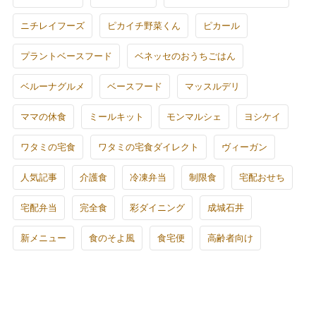
ニチレイフーズ
ピカイチ野菜くん
ピカール
プラントベースフード
ベネッセのおうちごはん
ベルーナグルメ
ベースフード
マッスルデリ
ママの休食
ミールキット
モンマルシェ
ヨシケイ
ワタミの宅食
ワタミの宅食ダイレクト
ヴィーガン
人気記事
介護食
冷凍弁当
制限食
宅配おせち
宅配弁当
完全食
彩ダイニング
成城石井
新メニュー
食のそよ風
食宅便
高齢者向け