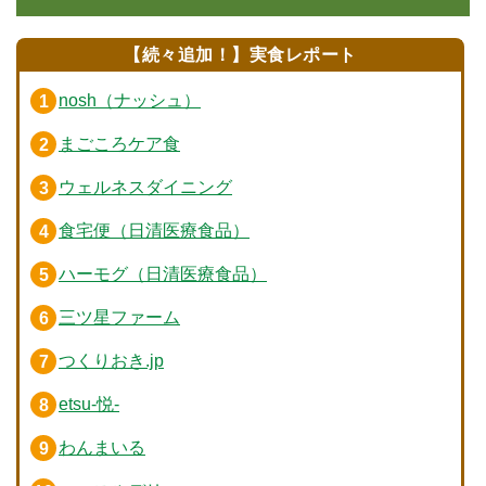
【続々追加！】実食レポート
nosh（ナッシュ）
まごころケア食
ウェルネスダイニング
食宅便（日清医療食品）
ハーモグ（日清医療食品）
三ツ星ファーム
つくりおき.jp
etsu-悦-
わんまいる