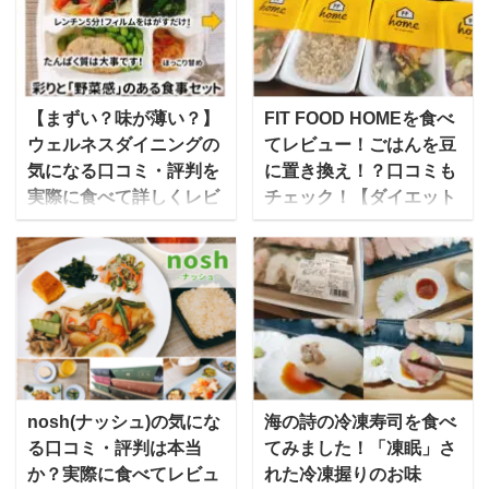
時間ですが・・・ 「あ～
続かないボディメイクを
あ、今日も帰りはこんな
サポートするための「高
時間」 「いつまでもこん
たんぱく低糖質」な宅食
な食生活でいいのか
が誕生しています。 ライ
な・・・」 「健康診断の
ザップでは無理せず続け
【まずい？味が薄い？】
FIT FOOD HOMEを食べ
数値も年々悪くなってい
られるように、パーソナ
ウェルネスダイニングの
てレビュー！ごはんを豆
ってるような・・・」
ルトレーナーや管理栄養
気になる口コミ・評判を
に置き換え！？口コミも
「でも自炊するの面倒く
士の手厚いサポートを受
実際に食べて詳しくレビ
チェック！【ダイエット
さい」 「家に帰ったら、
けながら、食事習慣・生
ュー
◎】
さっさとお風呂入ってネ
活習慣を改善し、理想の
ウェルネスダイニングは
FIT FOOD HOME（フィ
ット見て寝たい」 そんな
体形を目指す手伝いをす
食事制限専門の宅配食サ
ットフードホーム）は、
方には冷凍庫にストック
るためのマンツーマンに
ービスで、カロリーや塩
美味しく栄養たっぷりの
できる宅配弁当・宅食
よるボディメイクの他に
分・糖質などを制限した
食事を提供してくれる宅
（食事宅配）をおすすめ
も、もっと手軽にライザ
4つの食事制限コース
食サービス。 普段の食卓
します！ 独身一人暮らし
ップを体験できるように
と、ダイエットや健康維
に並べられるメニューは
向け 宅配冷凍弁当選びの
オンラインショップも展
持のための2つの通常食
もちろん、ダイエットし
nosh(ナッシュ)の気にな
海の詩の冷凍寿司を食べ
ポイント 宅配便で届いて
開しています。 関連記
コースがあります。 食べ
ている人向けや美容を意
る口コミ・評判は本当
てみました！「凍眠」さ
冷凍庫にストックできる
事：サポートミールの開
たいときにレンジでチン
識した人向けのメニュ
か？実際に食べてレビュ
れた冷凍握りのお味
電子レンジ解凍5～6分で
発にも携わった、RIZAP