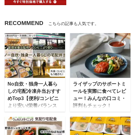
RECOMMEND
こちらの記事も人気です。
No自炊・独身一人暮ら
ライザップのサポートミ
しの宅配冷凍弁当おすす
ールを実際に食べてレビ
めTop3【便利/コンビニ
ュー！みんなの口コミ・
より安い/栄養バランス
評判もチェック！
◎】
「結果にコミットする」
[toc] 独身一人暮らし。仕
でお馴染みのライザップ
事が終われば後は自分の
から、一人ではなかなか