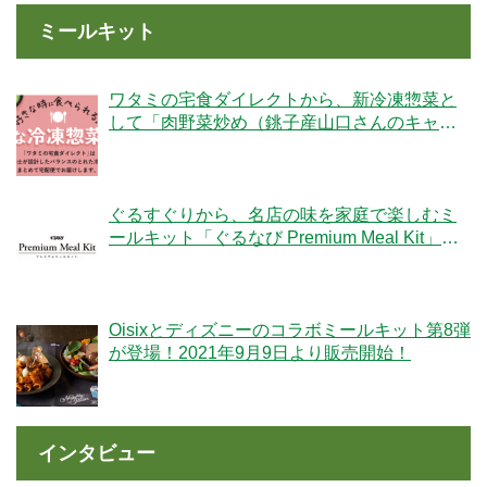
ミールキット
ワタミの宅食ダイレクトから、新冷凍惣菜と
して「肉野菜炒め（銚子産山口さんのキャベ
ツ使用）」が登場！
ぐるすぐりから、名店の味を家庭で楽しむミ
ールキット「ぐるなび Premium Meal Kit」シ
リーズが新登場！
Oisixとディズニーのコラボミールキット第8弾
が登場！2021年9月9日より販売開始！
インタビュー