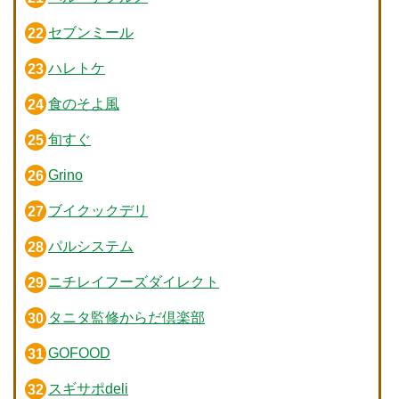
セブンミール
ハレトケ
食のそよ風
旬すぐ
Grino
ブイクックデリ
パルシステム
ニチレイフーズダイレクト
タニタ監修からだ倶楽部
GOFOOD
スギサポdeli