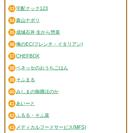
宅配クック123
森山ナポリ
成城石井 生から惣菜
俺のEC(フレンチ・イタリアン)
CHEFBOX
ベネッセのおうちごはん
そふまる
みしまの御膳ほのか
あいーと
ふるる・そふ菜
メディカルフードサービス(MFS)