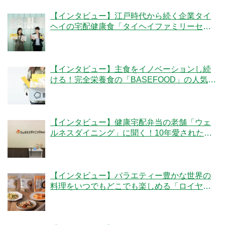
【インタビュー】江戸時代から続く企業タイ
ヘイの宅配健康食「タイヘイファミリーセッ
ト」のこだわりとは？
【インタビュー】主食をイノベーションし続
ける！完全栄養食の「BASEFOOD」の人気の
秘密とは？
【インタビュー】健康宅配弁当の老舗「ウェ
ルネスダイニング」に聞く！10年愛された秘
密とは
【インタビュー】バラエティー豊かな世界の
料理をいつでもどこでも楽しめる「ロイヤル
デリ」のこだわりとは！？