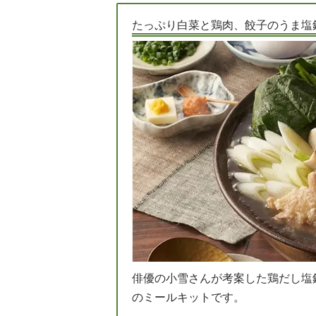
たっぷり白菜と鶏肉、餃子のうま塩
俳優の小雪さんが考案した鶏だし塩鍋
のミールキットです。