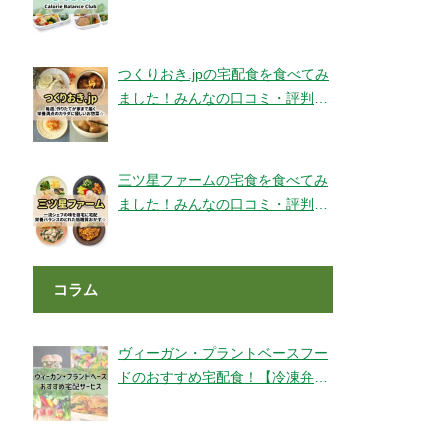
ェックです！【旬彩美膳】
つくりおき.jpの宅配食を食べてみ
ました！みんなの口コミ・評判も
チェック！
三ツ星ファームの宅食を食べてみ
ました！みんなの口コミ・評判も
チェック！
コラム
ヴィーガン・プラントベースフー
ドのおすすめ宅配食！【冷凍弁
当・ミールキット・代替肉・完全
食】