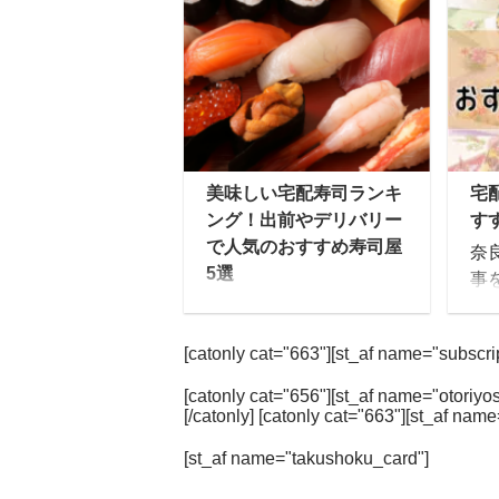
古都・金沢生まれの、厳
ラ
選食材をふんだんに使っ
R
たワンランク上の窯焼き
メ
ピザです。 ピザの具材に
凍
ご当地の特産品をふんだ
ー
んに使った手作りのオリ
も
ジナルピザが、自宅に宅
う
美味しい宅配寿司ランキ
宅
配便で届きます。 [toc]
ト
ング！出前やデリバリー
す
森山ナポリの口コミ・評
す
で人気のおすすめ寿司屋
奈
判について まずは巷では
の
5選
事
どのように思われている
つ
日本食を代表する「寿
後
のでしょうか、SNSを中
R
司」は、今や日本人のみ
た
心にチェックしてみまし
ル」
[catonly cat="663"][st_af name="subscript
ならず世界中の人に愛さ
時
た。 View this
栄
れる食べ物となっていま
月
post on Instagram
てい
[catonly cat="656"][st_af name="otoriyos
す。 また外国人に人気の
な
[/catonly] [catonly cat="663"][st_af name
今夜はピザパーティ
回
寿司ネタとしては、日本
手
ー
森 ...
て
[st_af name="takushoku_card"]
人も大好きなサーモンや
で
と
マグロといったところの
タ
商