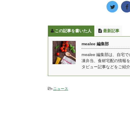
他に、エビ、ホタテなど
で
申
が人気なようです。 そん
自
栄養
なお寿司ですが、コロナ
手
の影響で自宅で食事をす
配
この記事を書いた人
最新記事
る人が増えており、宅配
て
寿司も非常に需要が増え
「
mealee 編集部
ています。 今回は宅配寿
庫
司の人気店を5つ厳選し
食
mealee 編集部は、
凍弁当、食材宅配の情報
てご紹介したいと思いま
で
タビュー記事などをご紹
す。 月に1回は食べてい
く
る！？やっぱりみんなお
す
寿司が好き 宅配寿司の人
の
気店をご紹介する前に、
種
-
ニュース
寿司に関するアンケート
...
調査から寿司が私た ...