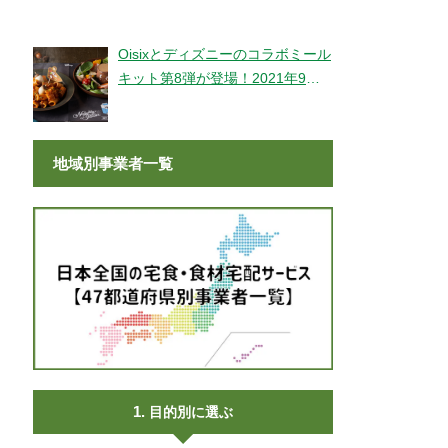
登場！
Oisixとディズニーのコラボミール
キット第8弾が登場！2021年9月9
日より販売開始！
地域別事業者一覧
目的別に選ぶ