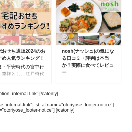
イベートジムで有名な
とることができる完全栄
IZAP。実は、その食事
養食。中でも、Huelは、
ソッドを詰め込んだ冷
2020年1月にシリーズ累
弁当である、低糖質フ
計1億食を突破し、誕生
ド「サポートミール」
から5年で完全栄養食の
人気なのをご存じだろ
世界No.1ブランドに成長
か。 今回は、「サポー
したグローバルリーダー
配おせち通販2024のお
nosh(ナッシュ)の気にな
ミール」の商品を開発
だ。 今回、Huelの共同
すめ人気ランキング！
る口コミ・評判は本当
るRIZAPの栄養管理士
創業者であるジュリア
か？実際に食べてレビュ
良・平安時代の宮中行
方にその人気の秘密に
ン・ハーン(Julian
ー
を発祥とし、江戸時代
いて伺いました。
Hearn)氏にインタビュー
期に庶民の間に広まっ
宅配弁当のnosh(ナッシ
IZAP「サポートミー
をする機会を得たので、
とされる「おせち」。
ュ)は、一流シェフと管
とは？ RIZAPの管理
Huel社の創業ストーリー
ion_internal-link"][/catonly]
代を経た今でも、お正
理栄養士によって作られ
養士の阿部さんに答え
やビジョン、日本市場へ
には欠かせないものと
た、糖質90%Offの食事メ
ただいた mealee 今
の展開について詳しく伺
e_internal-link"] [st_af name="otoriyose_footer-notice"]
っていますよね。 昔は
ニューを届けてくれるサ
="otoriyose_footer-notice"] [/catonly]
はインタビューに応じ
った。 Julian Hearn(ジュ
作りの生おせちが主流
ービスです。 この記事で
いただきましてありが
リアン・ハーン） 共同
したが、最近ではイン
はnoshの味に関する口コ
うございます。 阿部：
創設者 ロンドン出身。大
ーネットで簡単に注文
ミやダイエットに使った
品部商品開発の阿部と
学卒業後にウェイトロー