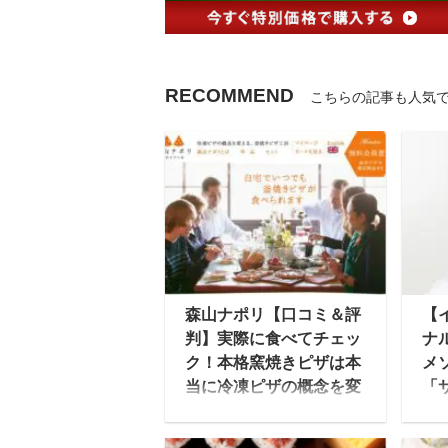
RECOMMEND
こちらの記事も人気
森山ナポリ【口コミ＆評
【
判】実際に食べてチェッ
ナ
ク！本格窯焼きピザは本
メ
当に冷凍ピザの概念を変
「
えるのか？
力
森山ナポリとは、北陸の
”