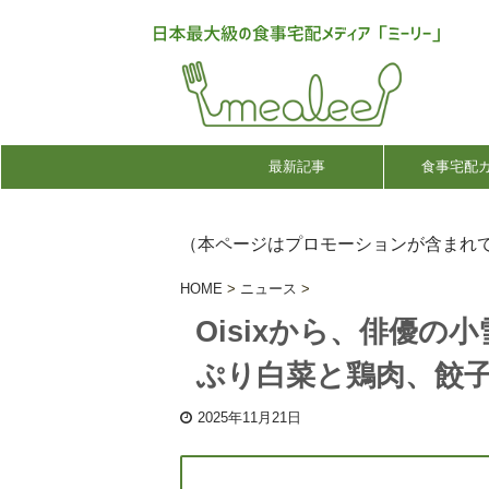
最新記事
食事宅配
（本ページはプロモーションが含まれ
HOME
>
ニュース
>
Oisixから、俳優
ぷり白菜と鶏肉、餃
2025年11月21日