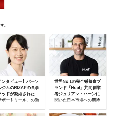
です。
インタビュー】パーソ
世界No.1の完全栄養食ブ
ルジムのRIZAPの食事
ランド「Huel」共同創業
ソッドが凝縮された
者ジュリアン・ハーンに
サポートミール」の魅
聞いた日本市場への期待
とは？
近年注目を浴びる、食事
結果にコミットする”プ
に必要な栄養素を手軽に