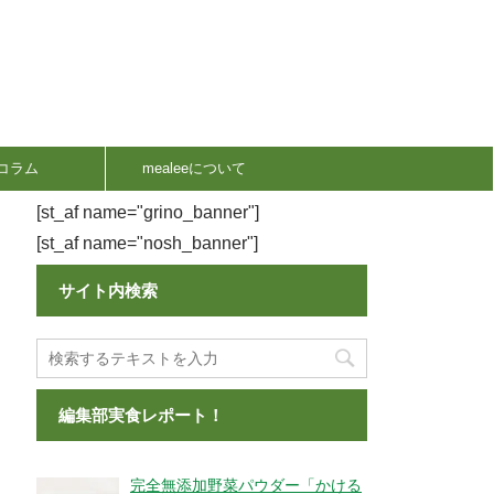
コラム
mealeeについて
[st_af name="grino_banner"]
[st_af name="nosh_banner"]
サイト内検索
編集部実食レポート！
完全無添加野菜パウダー「かける