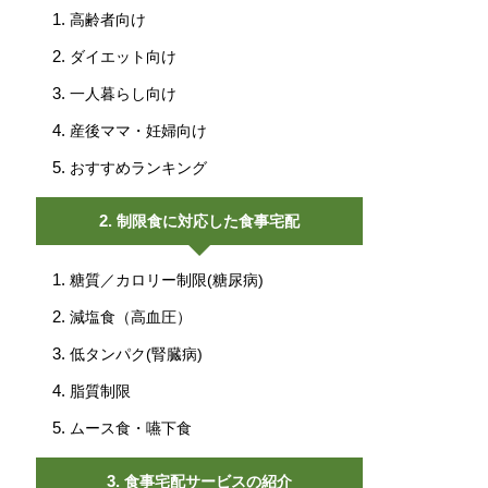
高齢者向け
ダイエット向け
一人暮らし向け
産後ママ・妊婦向け
おすすめランキング
制限食に対応した食事宅配
糖質／カロリー制限(糖尿病)
減塩食（高血圧）
低タンパク(腎臓病)
脂質制限
ムース食・嚥下食
食事宅配サービスの紹介