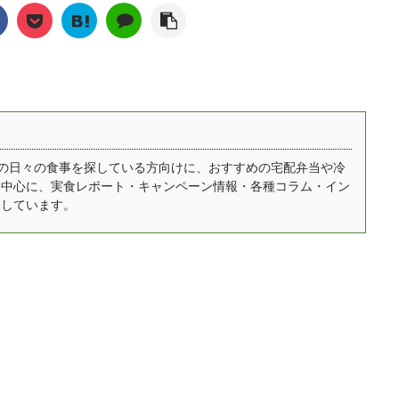
き、外出することなく
人の評判、料金やお得な
します。RIZAPの管理
ズ ...
宅で受け取れるという
購入方法やおすすめのメ
士として、R ...
軽さから、冷凍の「宅
ニューについて紹介しま
おせち」が人気を集め
す。 ゆいこやっぱり、味
います。 ゆいこ冷凍の
が一番気になりますよね
宅配おせち」は、冷蔵
美味しいか？まずいか？
で自然解凍するだけで
について実際に編集部が
べることができるの
noshを注文して食べた正
自宅での日々の食事を探している方向けに、おすすめの宅配弁当や冷
を中心に、実食レポート・キャンペーン情報・各種コラム・イン
、年末年始を家でゆっ
直なレビュー・感想も掲
介しています。
りと過ごしたい方にお
載しています。 ※現在当
すめです！ また、時代
サイトではnoshに関する
変化に伴っておせちの
口コミを募集しておりま
類も多様化しており、
す、実際に食べてみた方
は是非投稿よろしく ...