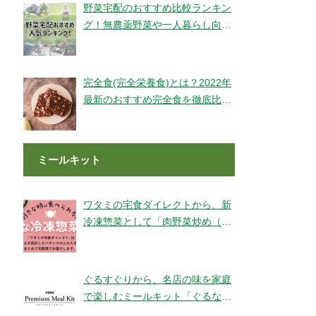
野菜宅配のおすすめ比較ランキン
グ！無農薬野菜や一人暮らし向け
もご紹介！
完全食(完全栄養食)とは？2022年
最新のおすすめ完全食を徹底比較
してみました【全14社】
ミールキット
ワタミの宅食ダイレクトから、新
冷凍惣菜として「肉野菜炒め（銚
子産山口さんのキャベツ使用）」
が登場！
ぐるすぐりから、名店の味を家庭
で楽しむミールキット「ぐるなび
Premium Meal Kit」シリーズが新