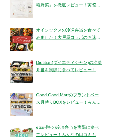
粉野菜」を徹底レビュー！実際に
食べてみました！【ベジタブルテ
ック】
オイシックスの冷凍弁当を食べて
みました！大戸屋コラボのお味と
コスパは！？【パッとOisix】
Dietitian(ダイエティシャン)の冷凍
弁当を実際に食べてレビュー！み
んなの口コミもチェックです！
Good Good Martのプラントベー
ス月替りBOXをレビュー！みんな
の口コミ・評判もチエック！
etsu-悦-の冷凍弁当を実際に食べ
てレビュー！みんなの口コミもチ