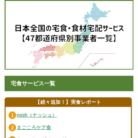
宅食サービス一覧
【続々追加！】実食レポート
nosh（ナッシュ）
まごころケア食