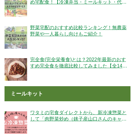
め宅配食！【冷凍弁当・ミールキット・代替
肉・完全食】
野菜宅配のおすすめ比較ランキング！無農薬
野菜や一人暮らし向けもご紹介！
完全食(完全栄養食)とは？2022年最新のおす
すめ完全食を徹底比較してみました【全14
社】
ミールキット
ワタミの宅食ダイレクトから、新冷凍惣菜と
して「肉野菜炒め（銚子産山口さんのキャベ
ツ使用）」が登場！