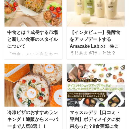
中食とは？成長する市場
【インタビュー】発酵食
と新しい食事のスタイル
をアップデートする
について
Amazake Lab.の「生こ
うじあまざけ」とは？
「中食」という言葉をご
存知でしょうか。ニュー
飲む点滴・飲む美容液と
スなどでも取り上げられ
いわれ、注目され始めて
たこともありますが、
いるあまざけを現代のス
「聞いたことはあるけれ
タイルで提供する
ど詳しくは知らない」と
Amazake Lab.代表の山
いう方が多いのではない
本茜さんにお話を伺いま
かと思います。 「外食」
した。 Amazake Lab.と
や「内食」とは異なるま
は？ mealee 本日は取材
冷凍ピザのおすすめラン
マッスルデリ【口コミ・
ったく新しい食事形態と
に応じていただき、あり
キング！通販からスーパ
評判】ボディメイクに効
して、2000年代初頭から
がとうございます。最初
ーまで人気8選！！
果あった？9食実際に食