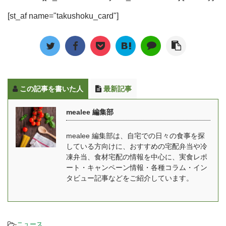
選び方 冷凍ピザは、
ンがあり、自分の体形や
来るので、高齢者の方や
産者が作る食材を使い、
1964年に始めて輸入、販
目的に合わせてお弁当を
[st_af name="takushoku_card"]
忙しい主婦だけでなく、
食品添加物を使用せずに
売が開始された当初こそ
選べます。 この記事では
一人暮らしで料理の手間
調理した冷凍食品を宅配
「西洋風お好み焼き」と
マッスルデリの口コミ・
を省きたい人たちからも
ですぐに届けてくれるサ
いう言い方もされていま
評判や、実際に筋トレに
人気になっています。 こ
ービスとなっています。
したが ...
使ったら減量・増量でき
の記事では、わんまいる
安全な野菜を40種類以上
たかといった効 ...
の気になる口コミ・評判
使用して作られる料理
この記事を書いた人
最新記事
や、おかずの評価、使い
は、管理栄養士が監修し
勝手に関する疑問につい
ており、栄養バランスも
mealee 編集部
ても答えていきます。
バッチリです。 また、日
mealee編集部で実際にわ
本の四季を大切にし、そ
mealee 編集部は、自宅での日々の食事を探
んまいるを注文して食べ
の時に仕入れた旬の食材
している方向けに、おすすめの宅配弁当や冷
たときの料理の写真や、
を使って食事を作るた
凍弁当、食材宅配の情報を中心に、実食レポ
味の感想を詳しくお伝え
め、同じメニューは二度
ート・キャンペーン情報・各種コラム・イン
します。 [toc] わんまいる
とないと言われていま
タビュー記事などをご紹介しています。
の特徴 まず最初にわんま
す。 ゆいこ家に居ながら
いる ...
全国の旬の食材を味わえ
るの ...
-
ニュース