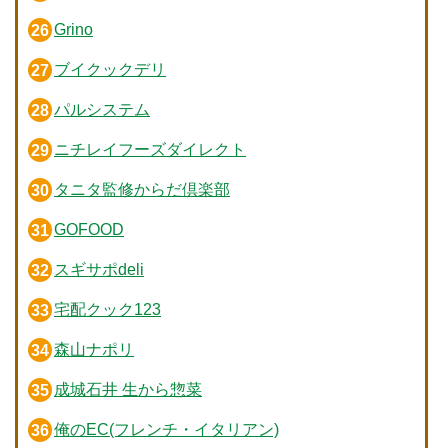
Grino
ブイクックデリ
パルシステム
ニチレイフーズダイレクト
タニタ監修からだ倶楽部
GOFOOD
スギサポdeli
宅配クック123
森山ナポリ
成城石井 生から惣菜
俺のEC(フレンチ・イタリアン)