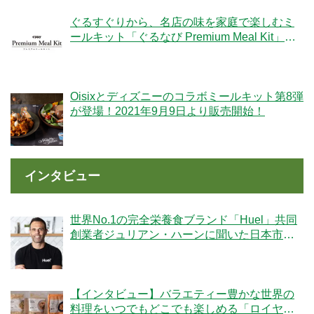
ぐるすぐりから、名店の味を家庭で楽しむミ
ールキット「ぐるなび Premium Meal Kit」シ
リーズが新登場！
Oisixとディズニーのコラボミールキット第8弾
が登場！2021年9月9日より販売開始！
インタビュー
世界No.1の完全栄養食ブランド「Huel」共同
創業者ジュリアン・ハーンに聞いた日本市場
への期待
【インタビュー】バラエティー豊かな世界の
料理をいつでもどこでも楽しめる「ロイヤル