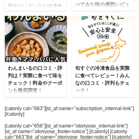
話題にのぼりはじめた
に自己紹介をお願いいた
べてみた味の感想レビュ
最近はいろいろな冷凍食
「中食」は、この令和の
します。 合同会社
ー【写真付】
品が販売されています
時代に「手軽に美味しい
Amazake Lab.代表の山
が、昔に比べるとどれも
マッスルデリは、積極的
ものを食べることができ
本茜です。現在共同創業
美味しくなっていると思
にトレーニングし、ボデ
る食事形式」として改め
した3名のメンバーと共
いませんか？ 冷凍食品が
ィメイクに取り組んでい
て注目されています。 豆
に生・濃縮のこうじあま
美味しくなった訳は家電
る人のための、たんぱく
知識 「中食」の読み方は
ざけ専門ブランド
製品の進化にあると言わ
質が豊富な食事セットを
「ちゅうしょく」や「な
「Amazake Lab.」を展
れており、電子レンジの
届けてくれるサービスで
かじき」など様々です
開しています。 また、個
普及によって冷凍食品は
す。ダイエットだけでな
わんまいるの口コミ・評
旬すぐの冷凍食品を実際
が、現在は「なかしょ
人では麹士として発酵食
昔よりも美味しくなった
く増量期も見すえている
判は？実際に食べて味を
に食べてレビュー！みん
く」という読み方が主流
品づくりのワークショッ
とされています。 今回は
のが特徴です。 2019年
チェック！料金やクーポ
なの口コミ・評判もチェ
です。 また新型コロナウ
プや、発酵食 ...
そんな冷凍食品の中から
からはアスリートとも提
ンも徹底調査！
ック！
...
冷凍ピザをピックアッ
携しており、卓球の金メ
わんまいるの冷凍おかず
「旬をすぐに」は、株式
プ！通販やスーパーで購
ダリスト水谷選手も食べ
は、合成保存料無添加の
会社ファンデリーが運営
[catonly cat="663"][st_af name="subscription_internal-link"]
入できる人気商品を厳選
ている人気の宅食です。
[/catonly]
安心感と味にこだわった
する宅配食で旬の食材を
してご紹介していきま
減量（LEAN）、維持
実力派の食事宅配サービ
すぐに届けることから
す。 お店以上のもの
（MAITAIN）、増量
[catonly cat="656"][st_af name="otoriyose_internal-link"]
スです。 流水解凍・湯せ
「旬すぐ」とも呼ばれて
[st_af name="otoriyose_footer-notice"] [/catonly] [catonly
も！？冷凍ピザの魅力と
（GAIN）の３つのプラ
んなどで簡単に準備が出
います。 信頼の置ける生
cat="663"][st_af name="otoriyose_footer-notice"] [/catonly]