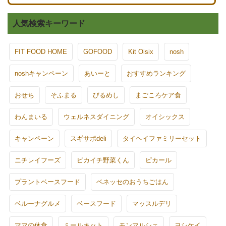
人気検索キーワード
FIT FOOD HOME
GOFOOD
Kit Oisix
nosh
noshキャンペーン
あいーと
おすすめランキング
おせち
そふまる
びるめし
まごころケア食
わんまいる
ウェルネスダイニング
オイシックス
キャンペーン
スギサポdeli
タイヘイファミリーセット
ニチレイフーズ
ピカイチ野菜くん
ピカール
プラントベースフード
ベネッセのおうちごはん
ベルーナグルメ
ベースフード
マッスルデリ
ママの休食
ミールキット
モンマルシェ
ヨシケイ