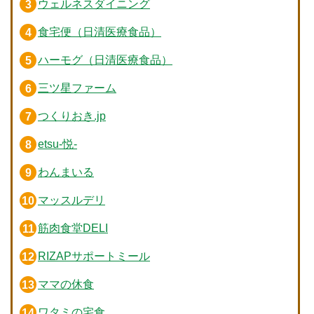
ウェルネスダイニング
食宅便（日清医療食品）
ハーモグ（日清医療食品）
三ツ星ファーム
つくりおき.jp
etsu-悦-
わんまいる
マッスルデリ
筋肉食堂DELI
RIZAPサポートミール
ママの休食
ワタミの宅食