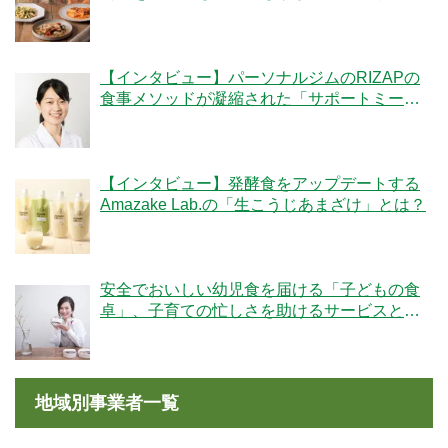
デリ」のこだわりとは！？
【インタビュー】パーソナルジムのRIZAPの
食事メソッドが凝縮された「サポートミー
ル」の魅力とは？
【インタビュー】発酵食をアップデートする
Amazake Lab.の「生こうじあまざけ」とは？
安全でおいしい幼児食を届ける「子どもの食
卓」、子育ての忙しさを助けるサービスと
は？
地域別事業者一覧