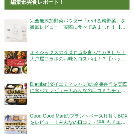
編集部実食レポート！
完全無添加野菜パウダー「かける粉野菜」を
徹底レビュー！実際に食べてみました！【ベ
ジタブルテック】
オイシックスの冷凍弁当を食べてみました！
大戸屋コラボのお味とコスパは！？【パッと
Oisix】
Dietitian(ダイエティシャン)の冷凍弁当を実際
に食べてレビュー！みんなの口コミもチェッ
クです！
Good Good Martのプラントベース月替りBOX
をレビュー！みんなの口コミ・評判もチエッ
ク！