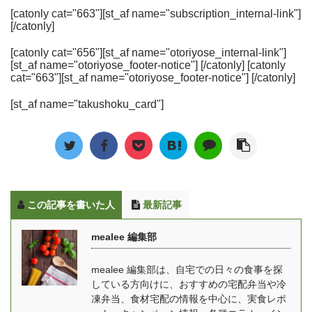
食・完全栄養食とは何
時代に「手軽に美味しい
いわれ、注目され始めて
いえば、制限食を中心と
[catonly cat="663"][st_af name="subscription_internal-link"]
か？ということがわから
ものを食べることができ
[/catonly]
いるあまざけを現代のス
した冷凍宅配弁当を2011
ない方が大多数だと思い
る食事形式」として改め
タイルで提供する
年から提供している宅配
ます。 この記事では、①
て注目されています。 豆
[catonly cat="656"][st_af name="otoriyose_internal-link"]
Amazake Lab.代表の山
弁当業界の中でも老舗の
[st_af name="otoriyose_footer-notice"] [/catonly] [catonly
完全食とは何か、②完全
知識 「中食」の読み方は
本茜さんにお話を伺いま
企業です。 そんな同社が
cat="663"][st_af name="otoriyose_footer-notice"] [/catonly]
食のデメリット・メリッ
「ちゅうしょく」や「な
した。 Amazake Lab.と
10年にわたって支持され
トについて、③有名な完
かじき」など様々です
[st_af name="takushoku_card"]
は？ mealee 本日は取材
てきた秘密をインタビュ
全食の一覧と簡単な比
が、現在は「なかしょ
に応じていただき、あり
ーを通じて明らかにして
較、最後に最近日本で新
く」という読み方が主流
がとうございます。最初
いきたいと思います。ま
しく生まれてきているタ
です。 また新型コロナウ
に自己紹介をお願いいた
た、最近発売した「制限
イプの完全食について ...
...
します。 合同会社
食料理キット」と「ベジ
Amazake Lab.代表の山
活スープ食」新メニュー
この記事を書いた人
最新記事
本茜です。現在共同創業
のコンセプトについても
した3名のメンバーと共
聞きました。 宅配弁当の
mealee 編集部
に生・濃縮のこうじあま
老舗、ウェルネスダイニ
ざけ専門ブランド
ングとは mealee この度
mealee 編集部は、自宅での日々の食事を探
「Amazake Lab.」を展
はインタビューを受けて
している方向けに、おすすめの宅配弁当や冷
開しています。 また、個
いただきありがとうござ
凍弁当、食材宅配の情報を中心に、実食レポ
人では麹士として発酵食
います。 清水：ウェルネ