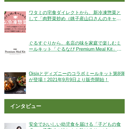
ワタミの宅食ダイレクトから、新冷凍惣菜と
して「肉野菜炒め（銚子産山口さんのキャベ
ツ使用）」が登場！
ぐるすぐりから、名店の味を家庭で楽しむミ
ールキット「ぐるなび Premium Meal Kit」シ
リーズが新登場！
Oisixとディズニーのコラボミールキット第8弾
が登場！2021年9月9日より販売開始！
インタビュー
安全でおいしい幼児食を届ける「子どもの食