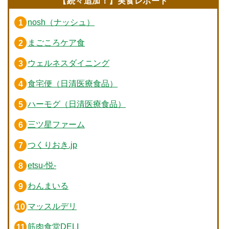
【続々追加！】実食レポート
nosh（ナッシュ）
まごころケア食
ウェルネスダイニング
食宅便（日清医療食品）
ハーモグ（日清医療食品）
三ツ星ファーム
つくりおき.jp
etsu-悦-
わんまいる
マッスルデリ
筋肉食堂DELI