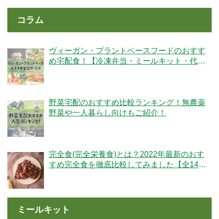
コラム
ヴィーガン・プラントベースフードのおすす
め宅配食！【冷凍弁当・ミールキット・代替
肉・完全食】
野菜宅配のおすすめ比較ランキング！無農薬
野菜や一人暮らし向けもご紹介！
完全食(完全栄養食)とは？2022年最新のおす
すめ完全食を徹底比較してみました【全14
社】
ミールキット