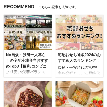
RECOMMEND
こちらの記事も人気です。
No自炊・独身一人暮ら
宅配おせち通販2024のお
しの宅配冷凍弁当おすす
すすめ人気ランキング！
めTop3【便利/コンビニ
奈良・平安時代の宮中行
より安い/栄養バランス
事を発祥とし、江戸時代
◎】
後期に庶民の間に広まっ
[toc] 独身一人暮らし。仕
たとされる「おせち」。
事が終われば後は自分の
時代を経た今でも、お正
時間ですが・・・ 「あ～
月には欠かせないものと
あ、今日も帰りはこんな
なっていますよね。 昔は