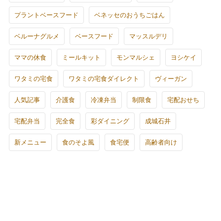
プラントベースフード
ベネッセのおうちごはん
ベルーナグルメ
ベースフード
マッスルデリ
ママの休食
ミールキット
モンマルシェ
ヨシケイ
ワタミの宅食
ワタミの宅食ダイレクト
ヴィーガン
人気記事
介護食
冷凍弁当
制限食
宅配おせち
宅配弁当
完全食
彩ダイニング
成城石井
新メニュー
食のそよ風
食宅便
高齢者向け