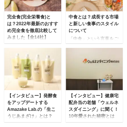
時間」 「いつまでもこん
手作りの生おせちが主流
な食生活でいいのか
でしたが、最近ではイン
な・・・」 「健康診断の
ターネットで簡単に注文
完全食(完全栄養食)と
中食とは？成長する市場
数値も年々悪くなってい
でき、外出することなく
は？2022年最新のおすす
と新しい食事のスタイル
ってるような・・・」
自宅で受け取れるという
め完全食を徹底比較して
について
「でも自炊するの面倒く
手軽さから、冷凍の「宅
みました【全14社】
「中食」という言葉をご
さい」 「家に帰ったら、
配おせち」が人気を集め
2020年のコロナ以降も、
存知でしょうか。ニュー
さっさとお風呂入ってネ
ています。 ゆいこ冷凍の
中食・宅食産業は市場規
スなどでも取り上げられ
ット見て寝たい」 そんな
「宅配おせち」は、冷蔵
模が成長し続けています
たこともありますが、
方には冷凍庫にストック
庫で自然解凍するだけで
が、その中でも新しい市
「聞いたことはあるけれ
できる宅配弁当・宅食
食べることができるの
場として注目を浴びてい
ど詳しくは知らない」と
（食事宅配）をおすすめ
で、年末年始を家でゆっ
る中のひとつが「完全食
いう方が多いのではない
します！ 独身一人暮らし
くりと過ごしたい方にお
(完全栄養食)」というジ
かと思います。 「外食」
向け 宅配冷凍弁当選びの
すすめです！ また、時代
ャンルです。 まだまだ日
や「内食」とは異なるま
【インタビュー】発酵食
【インタビュー】健康宅
ポイント 宅配便で届いて
の変化に伴っておせちの
本においては、どんなも
ったく新しい食事形態と
をアップデートする
配弁当の老舗「ウェルネ
冷凍庫にストックできる
種類も多様化しており、
のなのか・どんな種類が
して、2000年代初頭から
Amazake Lab.の「生こ
スダイニング」に聞く！
電子レンジ解凍5～6分で
...
あるのかといった内容だ
話題にのぼりはじめた
うじあまざけ」とは？
10年愛された秘密とは
食べられる 開けやすいパ
けでなく、そもそも完全
「中食」は、この令和の
ッ ...
飲む点滴・飲む美容液と
ウェルネスダイニングと