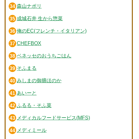
森山ナポリ
成城石井 生から惣菜
俺のEC(フレンチ・イタリアン)
CHEFBOX
ベネッセのおうちごはん
そふまる
みしまの御膳ほのか
あいーと
ふるる・そふ菜
メディカルフードサービス(MFS)
メディミール