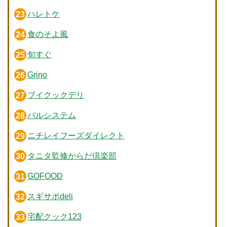
ハレトケ
食のそよ風
旬すぐ
Grino
ブイクックデリ
パルシステム
ニチレイフーズダイレクト
タニタ監修からだ倶楽部
GOFOOD
スギサポdeli
宅配クック123