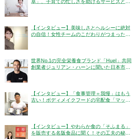
卓」、子育ての忙しさを助けるサービスと
は？
【インタビュー】美味しさとヘルシーに絶対
の自信！女性チームのこだわりがつまった
「ママの休食」にかける想いとは
世界No.1の完全栄養食ブランド「Huel」共同
創業者ジュリアン・ハーンに聞いた日本市場
への期待
【インタビュー】「食事管理＝我慢」はもう
古い！ボディメイクフードの宅配食「マッス
ルデリ」の人気の秘密とは？
【インタビュー】やわらか食の「そふまる」
を販売する名阪食品に聞く！その工夫の秘密