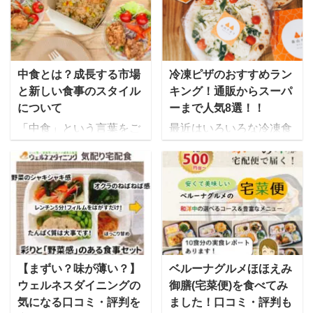
ことで、予め下ごしらえ
定額で自分に必要な野菜
がされています。 買い物
がスムージーやスープと
に行く手間が省ける上に
言った形で自宅に届くサ
自分で献立を考える必要
ービスです。 ゆいこ多く
がないため、子育て中や
のメディアに掲載され、
中食とは？成長する市場
冷凍ピザのおすすめラン
介護中、共働きの世帯か
oggiやSTORY、VERY、
と新しい食事のスタイル
キング！通販からスーパ
ら人気を集めていますよ
ViViなど人気女性誌に取
について
ーまで人気8選！！
ね。 今までは、肉じゃが
り上げられています。 食
「中食」という言葉をご
最近はいろいろな冷凍食
や生姜焼きなど家庭料理
材は加熱滅菌されている
存知でしょうか。ニュー
品が販売されています
のメニューが一般的でし
上に甘味料や保存料、化
スなどでも取り上げられ
が、昔に比べるとどれも
たが、最近では人気レス
学調味料などの食品添加
たこともありますが、
美味しくなっていると思
トランのシェフが監修し
物を一切使用していない
「聞いたことはあるけれ
いませんか？ 冷凍食品が
たメニューや、ダイエッ
ので安全性が高く、何よ
ど詳しくは知らない」と
美味しくなった訳は家電
トや健康管理など向けに
り栄養素を損なわないよ
いう方が多いのではない
製品の進化にあると言わ
作られたメニューがある
うに食材ひとつひとつを
かと思います。 「外食」
れており、電子レンジの
など、バリエーションは
瞬間冷凍されており、出
や「内食」とは異なるま
普及によって冷凍食品は
【まずい？味が薄い？】
ベルーナグルメほほえみ
多岐に渡っています。 一
来上がりがフレッシュと
ったく新しい食事形態と
昔よりも美味しくなった
ウェルネスダイニングの
御膳(宅菜便)を食べてみ
方で、全般的に賞味期限
いうのが魅力です。
して、2000年代初頭から
とされています。 今回は
気になる口コミ・評判を
ました！口コミ・評判も
が短く、買い物から調 ...
GREEN SPOONの特徴
話題にのぼりはじめた
そんな冷凍食品の中から