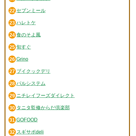
セブンミール
ハレトケ
食のそよ風
旬すぐ
Grino
ブイクックデリ
パルシステム
ニチレイフーズダイレクト
タニタ監修からだ倶楽部
GOFOOD
スギサポdeli