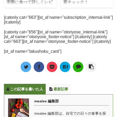
実際に食べて詳しくレビ
要チェック！
GREEN SPO ...
「中食」は、この令和の
冷凍ピザをピックアッ
ュー
ベルーナグルメの「宅菜
時代に「手軽に美味しい
プ！通販やスーパーで購
ウェルネスダイニングは
便（たくさいびん）」
[catonly cat="663"][st_af name="subscription_internal-link"]
ものを食べることができ
入できる人気商品を厳選
[/catonly]
食事制限専門の宅配食サ
は、カタログ通販の老舗
る食事形式」として改め
してご紹介していきま
ービスで、カロリーや塩
ベルーナが提供する、和
て注目されています。 豆
す。 お店以上のもの
[catonly cat="656"][st_af name="otoriyose_internal-link"]
分・糖質などを制限した
洋中の”家庭の味”をお得
[st_af name="otoriyose_footer-notice"] [/catonly] [catonly
知識 「中食」の読み方は
も！？冷凍ピザの魅力と
4つの食事制限コース
なセットで届ける宅配弁
cat="663"][st_af name="otoriyose_footer-notice"] [/catonly]
「ちゅうしょく」や「な
選び方 冷凍ピザは、
と、ダイエットや健康維
当・宅食（食事宅配）で
かじき」など様々です
1964年に始めて輸入、販
[st_af name="takushoku_card"]
持のための2つの通常食
す。 冷凍弁当で保管もし
が、現在は「なかしょ
売が開始された当初こそ
コースがあります。 食べ
やすく、栄養バランスを
く」という読み方が主流
「西洋風お好み焼き」と
たいときにレンジでチン
考慮した合計60種ものメ
です。 また新型コロナウ
いう言い方もされていま
するタイプの冷凍弁当
ニューを低価格で届けて
...
したが ...
や、簡単に調理できる料
くれます。 特に注目なの
理キットタイプなどを宅
は、価格の安さです！1
この記事を書いた人
最新記事
配で届けてくれます。 こ
回10食セットで届き、1
の記事では、ウェルネス
食あたりの価格は500円
mealee 編集部
ダイニングの気になる口
台（税込）。 ゆいこ宅配
コミ・評判やコース別の
便で届く冷凍弁当・宅食
mealee 編集部は、自宅での日々の食事を探
金額や料金、実際に頼ん
（食事宅配）の中では最