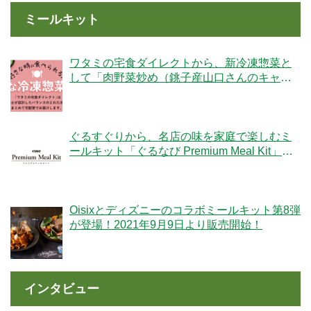
ミールキット
ワタミの宅食ダイレクトから、新冷凍惣菜と
して「肉野菜炒め（銚子産山口さんのキャベ
ツ使用）」が登場！
ぐるすぐりから、名店の味を家庭で楽しむミ
ールキット「ぐるなび Premium Meal Kit」シ
リーズが新登場！
Oisixとディズニーのコラボミールキット第8弾
が登場！2021年9月9日より販売開始！
インタビュー