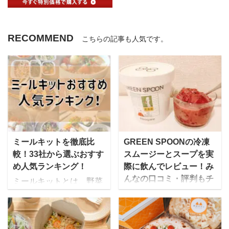
RECOMMEND
こちらの記事も人気です。
ミールキットを徹底比
GREEN SPOONの冷凍
較！33社から選ぶおすす
スムージーとスープを実
め人気ランキング！
際に飲んでレビュー！み
んなの口コミ・評判もチ
ミールキットとは、野菜
ェック！
や肉、魚、調味料など料
理に必要な食材やレシピ
GREEN SPOON（グリ
が一揃えになった商品の
ーンスプーン）は、毎月