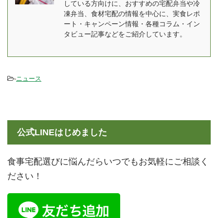
している方向けに、おすすめの宅配弁当や冷
でわかった内容について
安レベルです。 今回はそ
凍弁当、食材宅配の情報を中心に、実食レポ
も紹介します。 美味し
んな宅菜便の中でも人気
ート・キャンペーン情報・各種コラム・イン
い？まずい？という気に
のシリーズ、「ほほえみ
タビュー記事などをご紹介しています。
なる味の評価はみんなの
御膳」を全10食たべたレ
口コミだけでなく、実際
ポートをは ...
に食べた感想もお伝えし
-
ニュース
ます ...
公式LINEはじめました
食事宅配選びに悩んだらいつでもお気軽にご相談く
ださい！