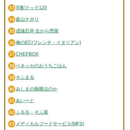
宅配クック123
森山ナポリ
成城石井 生から惣菜
俺のEC(フレンチ・イタリアン)
CHEFBOX
ベネッセのおうちごはん
そふまる
みしまの御膳ほのか
あいーと
ふるる・そふ菜
メディカルフードサービス(MFS)