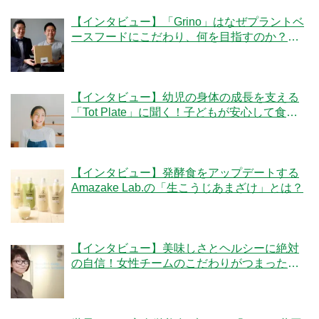
【インタビュー】「Grino」はなぜプラントベ
ースフードにこだわり、何を目指すのか？創
業者の細井優社長と監修の冷凍王子・西川剛
史氏に聞く
【インタビュー】幼児の身体の成長を支える
「Tot Plate」に聞く！子どもが安心して食べ
られる食事とは？
【インタビュー】発酵食をアップデートする
Amazake Lab.の「生こうじあまざけ」とは？
【インタビュー】美味しさとヘルシーに絶対
の自信！女性チームのこだわりがつまった
「ママの休食」にかける想いとは