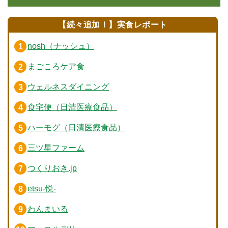
【続々追加！】実食レポート
nosh（ナッシュ）
まごころケア食
ウェルネスダイニング
食宅便（日清医療食品）
ハーモグ（日清医療食品）
三ツ星ファーム
つくりおき.jp
etsu-悦-
わんまいる