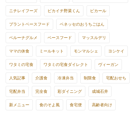
ニチレイフーズ
ピカイチ野菜くん
ピカール
プラントベースフード
ベネッセのおうちごはん
ベルーナグルメ
ベースフード
マッスルデリ
ママの休食
ミールキット
モンマルシェ
ヨシケイ
ワタミの宅食
ワタミの宅食ダイレクト
ヴィーガン
人気記事
介護食
冷凍弁当
制限食
宅配おせち
宅配弁当
完全食
彩ダイニング
成城石井
新メニュー
食のそよ風
食宅便
高齢者向け