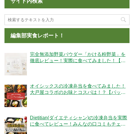
サイト内検索
編集部実食レポート！
完全無添加野菜パウダー「かける粉野菜」を
徹底レビュー！実際に食べてみました！【ベ
ジタブルテック】
オイシックスの冷凍弁当を食べてみました！
大戸屋コラボのお味とコスパは！？【パッと
Oisix】
Dietitian(ダイエティシャン)の冷凍弁当を実際
に食べてレビュー！みんなの口コミもチェッ
クです！