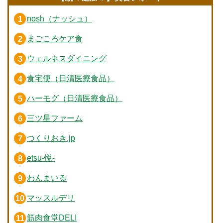
nosh（ナッシュ）
まごころケア食
ウェルネスダイニング
食宅便（日清医療食品）
ハーモグ（日清医療食品）
三ツ星ファーム
つくりおき.jp
etsu-悦-
わんまいる
マッスルデリ
筋肉食堂DELI