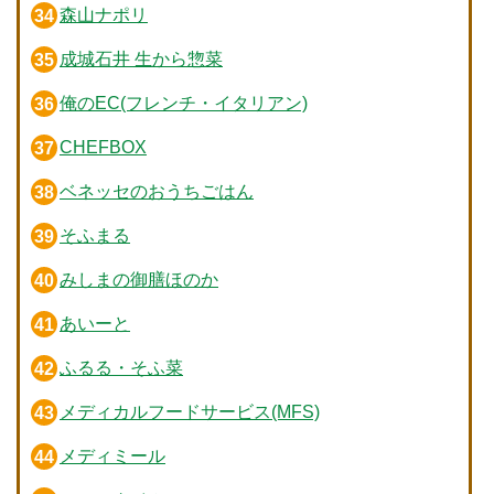
森山ナポリ
成城石井 生から惣菜
俺のEC(フレンチ・イタリアン)
CHEFBOX
ベネッセのおうちごはん
そふまる
みしまの御膳ほのか
あいーと
ふるる・そふ菜
メディカルフードサービス(MFS)
メディミール