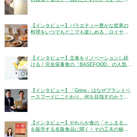
「ママの休食」にかける想いとは
【インタビュー】バラエティー豊かな世界の
料理をいつでもどこでも楽しめる「ロイヤル
デリ」のこだわりとは！？
【インタビュー】主食をイノベーションし続
ける！完全栄養食の「BASEFOOD」の人気の
秘密とは？
【インタビュー】「Grino」はなぜプラントベ
ースフードにこだわり、何を目指すのか？創
業者の細井優社長と監修の冷凍王子・西川剛
史氏に聞く
【インタビュー】やわらか食の「そふまる」
を販売する名阪食品に聞く！その工夫の秘密
とは？