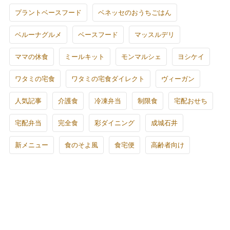
プラントベースフード
ベネッセのおうちごはん
ベルーナグルメ
ベースフード
マッスルデリ
ママの休食
ミールキット
モンマルシェ
ヨシケイ
ワタミの宅食
ワタミの宅食ダイレクト
ヴィーガン
人気記事
介護食
冷凍弁当
制限食
宅配おせち
宅配弁当
完全食
彩ダイニング
成城石井
新メニュー
食のそよ風
食宅便
高齢者向け