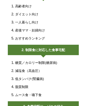
高齢者向け
ダイエット向け
一人暮らし向け
産後ママ・妊婦向け
おすすめランキング
制限食に対応した食事宅配
糖質／カロリー制限(糖尿病)
減塩食（高血圧）
低タンパク(腎臓病)
脂質制限
ムース食・嚥下食