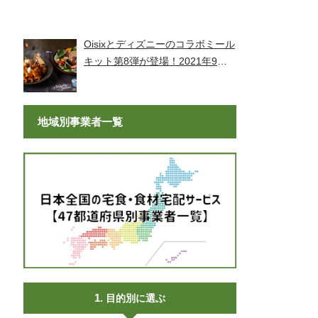
Premium Meal Kit」シリーズが新
登場！
Oisixとディズニーのコラボミール
キット第8弾が登場！2021年9月9
日より販売開始！
地域別事業者一覧
目的別に選ぶ