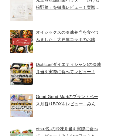
完全無添加野菜パウダー「かける
粉野菜」を徹底レビュー！実際に
食べてみました！【ベジタブルテ
ック】
オイシックスの冷凍弁当を食べて
みました！大戸屋コラボのお味と
コスパは！？【パッとOisix】
Dietitian(ダイエティシャン)の冷凍
弁当を実際に食べてレビュー！み
んなの口コミもチェックです！
Good Good Martのプラントベー
ス月替りBOXをレビュー！みんな
の口コミ・評判もチエック！
etsu-悦-の冷凍弁当を実際に食べ