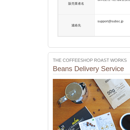
販売業者名
support@subsc.jp
連絡先
THE COFFEESHOP ROAST WORKS
Beans Delivery Service
出典：
公式