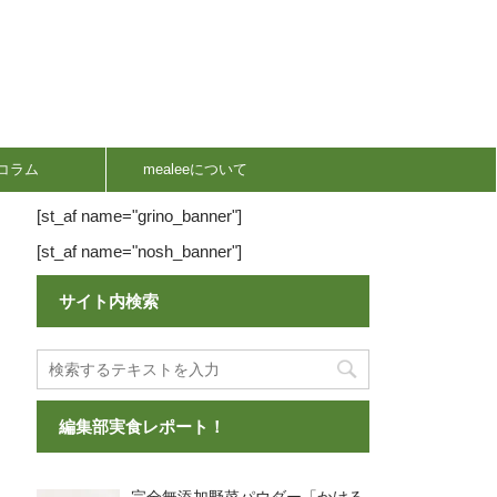
コラム
mealeeについて
[st_af name="grino_banner"]
[st_af name="nosh_banner"]
サイト内検索
編集部実食レポート！