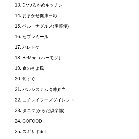
Dr.つるかめキッチン
おまかせ健康三彩
ベルーナグルメ(宅菜便)
セブンミール
ハレトケ
HeMog（ハーモグ）
食のそよ風
旬すぐ
パルシステム冷凍弁当
ニチレイフーズダイレクト
タニタ(からだ倶楽部)
GOFOOD
スギサポdeli