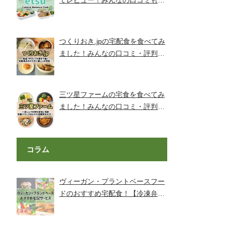
てレビュー！みんなの口コミもチ
ェックです！【旬彩美膳】
つくりおき.jpの宅配食を食べてみ
ました！みんなの口コミ・評判も
チェック！
三ツ星ファームの宅食を食べてみ
ました！みんなの口コミ・評判も
チェック！
コラム
ヴィーガン・プラントベースフー
ドのおすすめ宅配食！【冷凍弁
当・ミールキット・代替肉・完全
食】