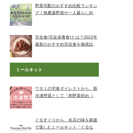
野菜宅配のおすすめ比較ランキン
グ！無農薬野菜や一人暮らし向け
もご紹介！
完全食(完全栄養食)とは？2022年
最新のおすすめ完全食を徹底比較
してみました【全14社】
ミールキット
ワタミの宅食ダイレクトから、新
冷凍惣菜として「肉野菜炒め（銚
子産山口さんのキャベツ使用）」
が登場！
ぐるすぐりから、名店の味を家庭
で楽しむミールキット「ぐるなび