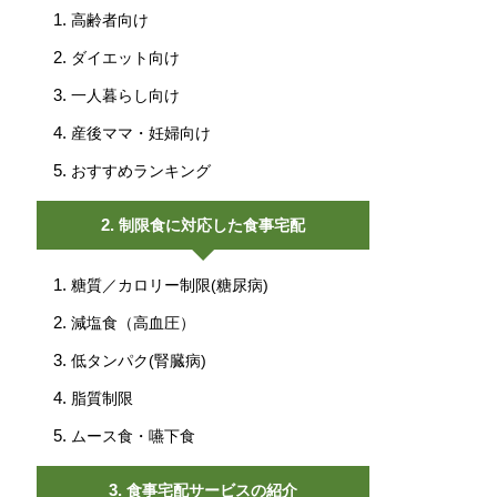
高齢者向け
ダイエット向け
一人暮らし向け
産後ママ・妊婦向け
おすすめランキング
制限食に対応した食事宅配
糖質／カロリー制限(糖尿病)
減塩食（高血圧）
低タンパク(腎臓病)
脂質制限
ムース食・嚥下食
食事宅配サービスの紹介