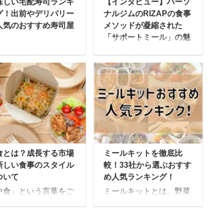
味しい宅配寿司ランキ
【インタビュー】パーソ
グ！出前やデリバリー
ナルジムのRIZAPの食事
人気のおすすめ寿司屋
メソッドが凝縮された
「サポートミール」の魅
力とは？
本食を代表する「寿
」は、今や日本人のみ
”結果にコミットする”プ
らず世界中の人に愛さ
ライベートジムで有名な
る食べ物となっていま
RIZAP。実は、その食事
。 また外国人に人気の
メソッドを詰め込んだ冷
司ネタとしては、日本
凍弁当である、低糖質フ
も大好きなサーモンや
ード「サポートミール」
グロといったところの
も人気なのをご存じだろ
に、エビ、ホタテなど
うか。 今回は、「サポー
食とは？成長する市場
ミールキットを徹底比
人気なようです。 そん
トミール」の商品を開発
新しい食事のスタイル
較！33社から選ぶおすす
お寿司ですが、コロナ
するRIZAPの栄養管理士
ついて
め人気ランキング！
影響で自宅で食事をす
の方にその人気の秘密に
中食」という言葉をご
ミールキットとは、野菜
人が増えており、宅配
ついて伺いました。
知でしょうか。ニュー
や肉、魚、調味料など料
司も非常に需要が増え
RIZAP「サポートミー
などでも取り上げられ
理に必要な食材やレシピ
います。 今回は宅配寿
ル」とは？ RIZAPの管理