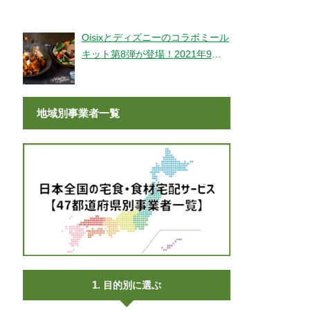
登場！
Oisixとディズニーのコラボミール
キット第8弾が登場！2021年9月9
日より販売開始！
地域別事業者一覧
目的別に選ぶ