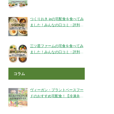
ェックです！【旬彩美膳】
つくりおき.jpの宅配食を食べてみ
ました！みんなの口コミ・評判も
チェック！
三ツ星ファームの宅食を食べてみ
ました！みんなの口コミ・評判も
チェック！
コラム
ヴィーガン・プラントベースフー
ドのおすすめ宅配食！【冷凍弁
当・ミールキット・代替肉・完全
食】