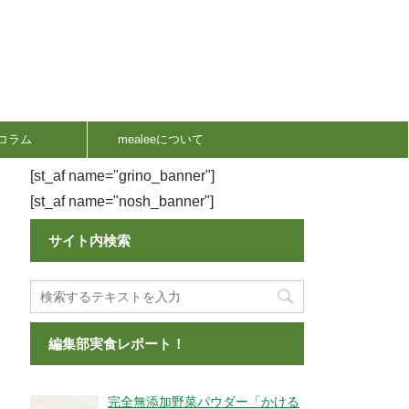
コラム
mealeeについて
[st_af name="grino_banner"]
[st_af name="nosh_banner"]
サイト内検索
編集部実食レポート！
完全無添加野菜パウダー「かける