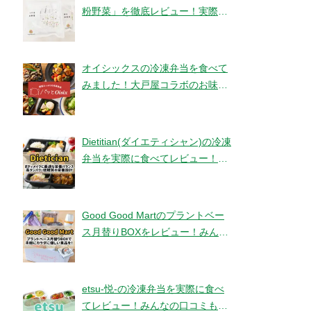
粉野菜」を徹底レビュー！実際に
食べてみました！【ベジタブルテ
ック】
オイシックスの冷凍弁当を食べて
みました！大戸屋コラボのお味と
コスパは！？【パッとOisix】
Dietitian(ダイエティシャン)の冷凍
弁当を実際に食べてレビュー！み
んなの口コミもチェックです！
Good Good Martのプラントベー
ス月替りBOXをレビュー！みんな
の口コミ・評判もチエック！
etsu-悦-の冷凍弁当を実際に食べ
てレビュー！みんなの口コミもチ