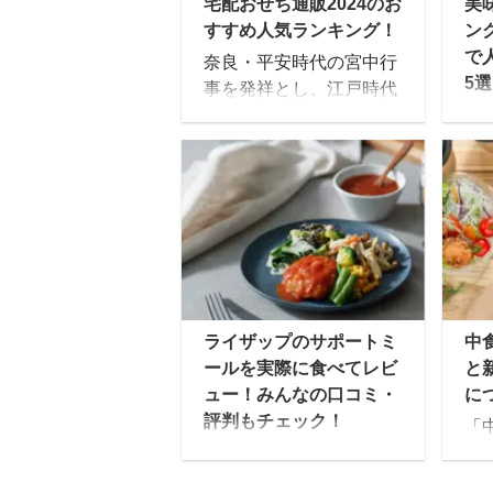
宅配おせち通販2024のお
美
すすめ人気ランキング！
ン
で
奈良・平安時代の宮中行
5選
事を発祥とし、江戸時代
後期に庶民の間に広まっ
日
たとされる「おせち」。
司
時代を経た今でも、お正
な
月には欠かせないものと
れ
なっていますよね。 昔は
す
手作りの生おせちが主流
寿
でしたが、最近ではイン
人
ターネットで簡単に注文
マ
でき、外出することなく
他
ライザップのサポートミ
中
自宅で受け取れるという
が
ールを実際に食べてレビ
と
手軽さから、冷凍の「宅
な
ュー！みんなの口コミ・
に
配おせち」が人気を集め
の
評判もチェック！
「
ています。 ゆいこ冷凍の
る
「結果にコミットする」
存
「宅配おせち」は、冷蔵
寿
でお馴染みのライザップ
ス
庫で自然解凍するだけで
て