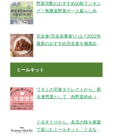
野菜宅配のおすすめ比較ランキン
グ！無農薬野菜や一人暮らし向け
もご紹介！
完全食(完全栄養食)とは？2022年
最新のおすすめ完全食を徹底比較
してみました【全14社】
ミールキット
ワタミの宅食ダイレクトから、新
冷凍惣菜として「肉野菜炒め（銚
子産山口さんのキャベツ使用）」
が登場！
ぐるすぐりから、名店の味を家庭
で楽しむミールキット「ぐるなび
Premium Meal Kit」シリーズが新