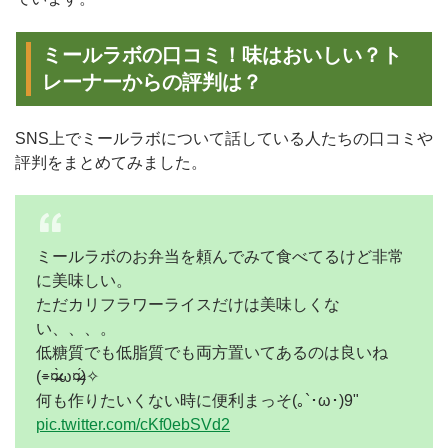
ミールラボの口コミ！味はおいしい？ト
レーナーからの評判は？
SNS上でミールラボについて話している人たちの口コミや
評判をまとめてみました。
ミールラボのお弁当を頼んでみて食べてるけど非常
に美味しい。
ただカリフラワーライスだけは美味しくな
い、、、。
低糖質でも低脂質でも両方置いてあるのは良いね
(⌯¤̴̶̷̀ω¤̴̶̷́)✧
何も作りたいくない時に便利まっそ(｡`･ω･)9"
pic.twitter.com/cKf0ebSVd2