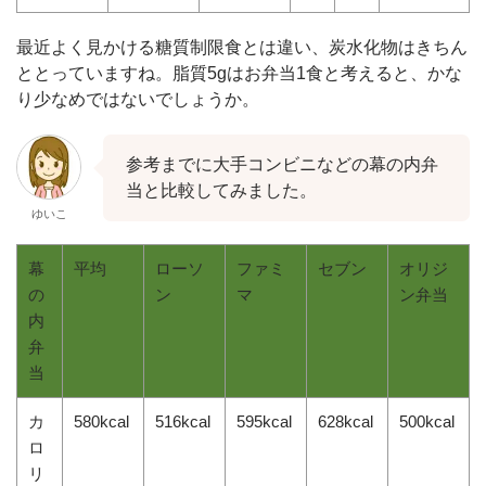
最近よく見かける糖質制限食とは違い、炭水化物はきちん
ととっていますね。脂質5gはお弁当1食と考えると、かな
り少なめではないでしょうか。
参考までに大手コンビニなどの幕の内弁
当と比較してみました。
ゆいこ
幕
平均
ローソ
ファミ
セブン
オリジ
の
ン
マ
ン弁当
内
弁
当
カ
580kcal
516kcal
595kcal
628kcal
500kcal
ロ
リ