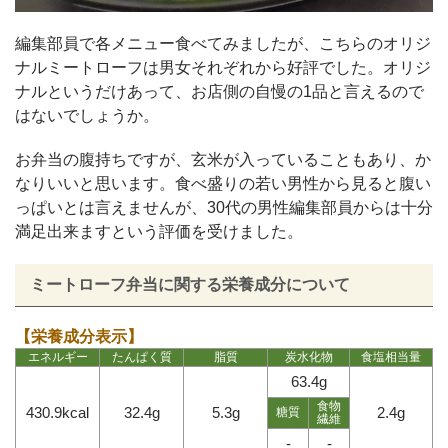
編集部員で各メニュー食べてみましたが、こちらのオリジ
ナルミートローフは男女それぞれから好評でした。オリジ
ナルというだけあって、お店側の自慢の1品と言えるので
はないでしょうか。
お弁当の腹持ちですが、玄米が入っていることもあり、か
なりいいと思います。食べ盛りの若い男性から見ると腹い
っぱいとは言えませんが、30代の男性編集部員からは十分
満足出来ますという評価を受けました。
ミートローフ弁当に関する栄養成分について
【栄養成分表示】
エネルギー
たんぱく質
脂質
炭水化物
食塩相当量
63.4g
食物
430.9kcal
32.4g
5.3g
2.4g
糖質
繊維
-
-