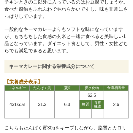
チキンときのこ以外に入っているのはお豆腐でしょうか。
食べた感触もふわふわでやわらかいですし、味も非常にさ
っぱりしています。
一般的なキーマカレーよりもソフトな味になっています
が、もちもちした食感の玄米と一緒に食べると美味しい1
品となっています。ダイエット食として、男性・女性どち
らでも満足できると思います。
キーマカレーに関する栄養成分について
【栄養成分表示】
エネルギー
たんぱく質
脂質
炭水化物
食塩相当量
62.5
食物
431kcal
31.3
6.3
2.6
糖質
繊維
-
-
こちらもたんぱく質30gをキープしながら、脂質とカロリ