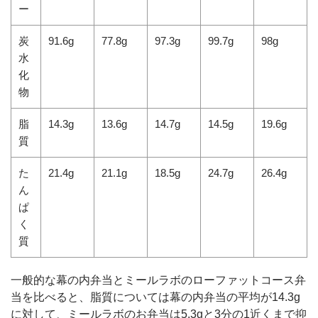
ー
炭
91.6g
77.8g
97.3g
99.7g
98g
水
化
物
脂
14.3g
13.6g
14.7g
14.5g
19.6g
質
た
21.4g
21.1g
18.5g
24.7g
26.4g
ん
ぱ
く
質
一般的な幕の内弁当とミールラボのローファットコース弁
当を比べると、脂質については幕の内弁当の平均が14.3g
に対して、ミールラボのお弁当は5.3gと3分の1近くまで抑