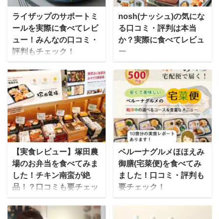
ライザップのサポートミ
nosh(ナッシュ)の気にな
ールを実際に食べてレビ
る口コミ・評判は本当
ュー！みんなの口コミ・
か？実際に食べてレビュ
評判もチェック！
ー
「結果にコミットする」
宅配弁当のnosh(ナッシ
でお馴染みのライザップ
ュ)は、一流シェフと管理
から、一人ではなかなか
栄養士によって作られ
続かないボディメイクを
た、糖質90%Offの食事メ
サポートするための「高
ニューを届けてくれるサ
たんぱく低糖質」な宅食
ービスです。 この記事で
が誕生しています。 ライ
はnoshの味に関する口コ
ザップでは無理せず続け
ミやダイエットに使った
【実食レビュー】塚田農
ベルーナグルメほほえみ
られるように、パーソナ
人の評判、料金やお得な
場のお弁当を食べてみま
御膳(宅菜便)を食べてみ
ルトレーナーや管理栄養
購入方法やおすすめのメ
した！チキン南蛮が絶
ました！口コミ・評判も
士の手厚いサポートを受
ニューについて紹介しま
品！？口コミも要チェッ
要チェック！
けながら、食事習慣・生
す。 ゆいこやっぱり、味
ク！
ベルーナグルメの「宅菜
活習慣を改善し、理想の
が一番気になりますよね
塚田農場は株式会社エ
便（たくさいびん）」
体形を目指す手伝いをす
美味しいか？まずいか？