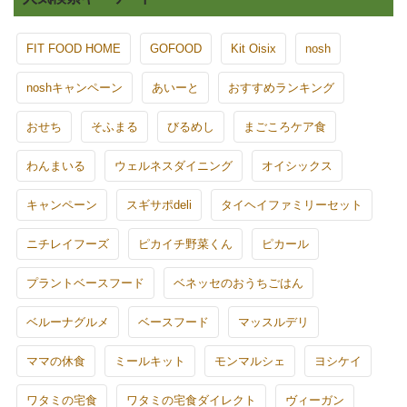
FIT FOOD HOME
GOFOOD
Kit Oisix
nosh
noshキャンペーン
あいーと
おすすめランキング
おせち
そふまる
びるめし
まごころケア食
わんまいる
ウェルネスダイニング
オイシックス
キャンペーン
スギサポdeli
タイヘイファミリーセット
ニチレイフーズ
ピカイチ野菜くん
ピカール
プラントベースフード
ベネッセのおうちごはん
ベルーナグルメ
ベースフード
マッスルデリ
ママの休食
ミールキット
モンマルシェ
ヨシケイ
ワタミの宅食
ワタミの宅食ダイレクト
ヴィーガン