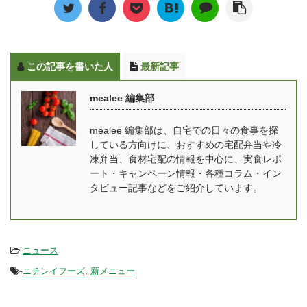
今回は「ママの休食」を
がとうございます。最初
材には、秋田県産最高品
御膳」を全10食たべたレ
運営するセブンリッチグ
に自己紹介をお願いいた
質の「あきたこまち」を
ポートをは ...
ループのしきさんにお話
します。 合同会社
はじめ、赤身と脂のバラ
を伺いました。そのコン
Amazake Lab.代表の山
...
この記事を書いた人
最新記事
セプトや、これから目指
本茜です。現在共同創業
していることについても
した3名のメンバーと共
mealee 編集部
お話を伺いました。 「マ
に生・濃縮のこうじあま
マの休食」をはじめたき
ざけ専門ブランド
mealee 編集部は、自宅での日々の食事を探
っかけとは？ mealee 今
「Amazake Lab.」を展
している方向けに、おすすめの宅配弁当や冷
回はインタビューをあり
開しています。 また、個
凍弁当、食材宅配の情報を中心に、実食レポ
がとうございます。簡単
人では麹士として発酵食
ート・キャンペーン情報・各種コラム・イン
に自己紹介をお願いいた
品づくりのワークショッ
タビュー記事などをご紹介しています。
します。 しき：「ママの
プや、発酵食 ...
休食」の事業責任者を務
めてい ...
-
ニュース
-
ニチレイフーズ
,
新メニュー