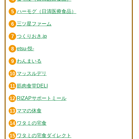
ハーモグ（日清医療食品）
三ツ星ファーム
つくりおき.jp
etsu-悦-
わんまいる
マッスルデリ
筋肉食堂DELI
RIZAPサポートミール
ママの休食
ワタミの宅食
ワタミの宅食ダイレクト