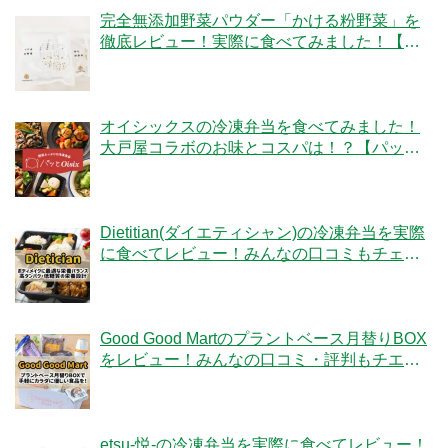
完全無添加野菜パウダー「かける粉野菜」を
徹底レビュー！実際に食べてみました！【ベ
ジタブルテック】
オイシックスの冷凍弁当を食べてみました！
大戸屋コラボのお味とコスパは！？【パッと
Oisix】
Dietitian(ダイエティシャン)の冷凍弁当を実際
に食べてレビュー！みんなの口コミもチェッ
クです！
Good Good Martのプラントベース月替りBOX
をレビュー！みんなの口コミ・評判もチエッ
ク！
etsu-悦-の冷凍弁当を実際に食べてレビュー！