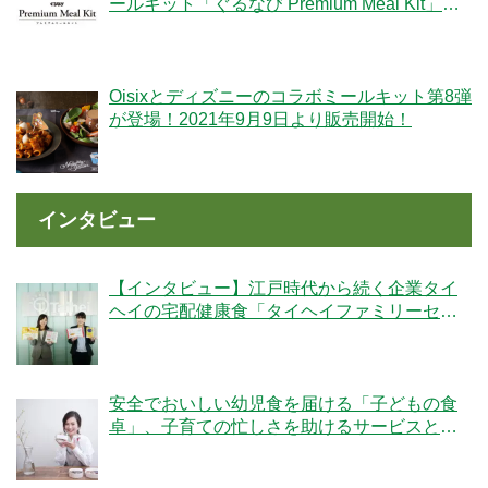
ールキット「ぐるなび Premium Meal Kit」シ
リーズが新登場！
Oisixとディズニーのコラボミールキット第8弾
が登場！2021年9月9日より販売開始！
インタビュー
【インタビュー】江戸時代から続く企業タイ
ヘイの宅配健康食「タイヘイファミリーセッ
ト」のこだわりとは？
安全でおいしい幼児食を届ける「子どもの食
卓」、子育ての忙しさを助けるサービスと
は？