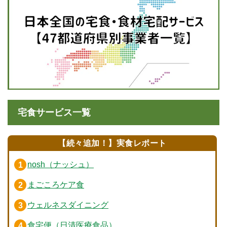
宅食サービス一覧
【続々追加！】実食レポート
nosh（ナッシュ）
まごころケア食
ウェルネスダイニング
食宅便（日清医療食品）