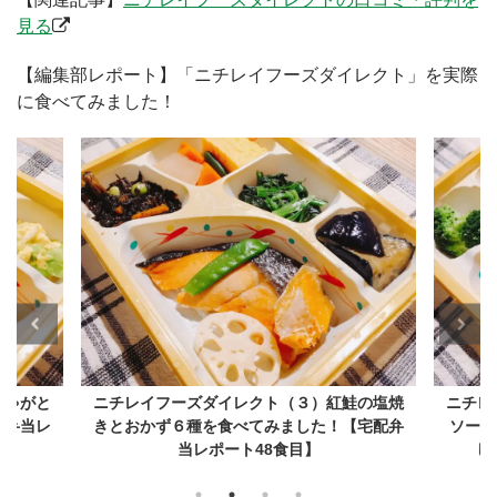
見る
【編集部レポート】「ニチレイフーズダイレクト」を実際
に食べてみました！
鮭の塩焼
ニチレイフーズダイレクト（２）デミグラス
ニチレ
【宅配弁
ソースハンバーグとおかず4種を食べてみま
ツの
した！【宅配弁当レポート47食目】