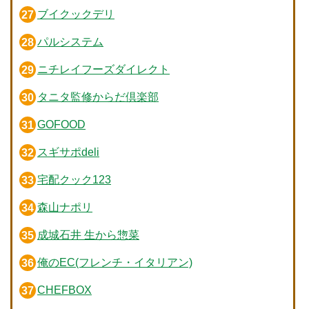
ブイクックデリ
パルシステム
ニチレイフーズダイレクト
タニタ監修からだ倶楽部
GOFOOD
スギサポdeli
宅配クック123
森山ナポリ
成城石井 生から惣菜
俺のEC(フレンチ・イタリアン)
CHEFBOX