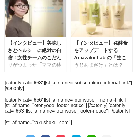
ー・ピーカンパニーが運
は、カタログ通販の老舗
るためのマンツーマンに
について実際に編集部が
営する居酒屋チェーンで
ベルーナが提供する、和
よるボディメイクの他に
noshを注文して食べた正
すが、塚田農場から『お
洋中の”家庭の味”をお得
も、もっと手軽にライザ
直なレビュー・感想も掲
べんとラボ』として宅配
なセットで届ける宅配弁
ップを体験できるように
載しています。 ※現在当
と店舗の両方でお弁当を
当・宅食（食事宅配）で
オンラインショップも展
サイトではnoshに関する
販売しています。 ゆいこ
す。 冷凍弁当で保管もし
【インタビュー】美味し
【インタビュー】発酵食
開しています。 関連記
口コミを募集しておりま
さまざまなメディアに取
やすく、栄養バランスを
さとヘルシーに絶対の自
をアップデートする
事：サポートミールの開
す、実際に食べてみた方
り上げられており、芸能
考慮した合計60種ものメ
信！女性チームのこだわ
Amazake Lab.の「生こ
発にも携わった、RIZAP
は是非投稿よろしく ...
人達がよく口にする、い
ニューを低価格で届けて
りがつまった「ママの休
うじあまざけ」とは？
の管理栄養士の方にイ ...
わゆる「ロケ弁」として
くれます。 特に注目なの
食」にかける想いとは
飲む点滴・飲む美容液と
も人気のお店です。 塚田
は、価格の安さです！1
”ステイホーム”が話題と
いわれ、注目され始めて
[catonly cat="663"][st_af name="subscription_internal-link"]
農場のお弁当は、お弁当
回10食セットで届き、1
[/catonly]
なった2020年は、新しい
いるあまざけを現代のス
に関するグランプリにお
食あたりの価格は500円
タイプの宅食・宅配弁当
タイルで提供する
いて数多く受賞してお
台（税込）。 ゆいこ宅配
[catonly cat="656"][st_af name="otoriyose_internal-link"]
が続々と登場していま
Amazake Lab.代表の山
[st_af name="otoriyose_footer-notice"] [/catonly] [catonly
り、ロケ弁グランプリで
便で届く冷凍弁当・宅食
す。ママ向けの冷凍宅食
本茜さんにお話を伺いま
cat="663"][st_af name="otoriyose_footer-notice"] [/catonly]
1位をとったことも！食
（食事宅配）の中では最
サービスの「ママの休
した。 Amazake Lab.と
材はもちろん調理法にも
安レベルです。 今回はそ
[st_af name="takushoku_card"]
食」も2020年に運営を開
は？ mealee 本日は取材
こだわりがあります。 塚
んな宅菜便の中でも人気
始した新サービスです。
に応じていただき、あり
田農場のお弁当の特徴 食
のシリーズ、「ほほえみ