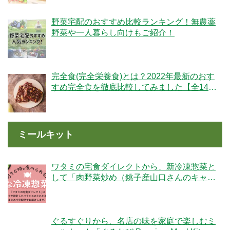
野菜宅配のおすすめ比較ランキング！無農薬
野菜や一人暮らし向けもご紹介！
完全食(完全栄養食)とは？2022年最新のおす
すめ完全食を徹底比較してみました【全14
社】
ミールキット
ワタミの宅食ダイレクトから、新冷凍惣菜と
して「肉野菜炒め（銚子産山口さんのキャベ
ツ使用）」が登場！
ぐるすぐりから、名店の味を家庭で楽しむミ