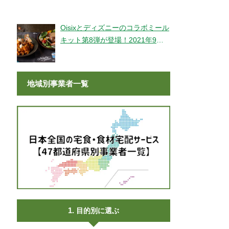
登場！
Oisixとディズニーのコラボミール
キット第8弾が登場！2021年9月9
日より販売開始！
地域別事業者一覧
目的別に選ぶ