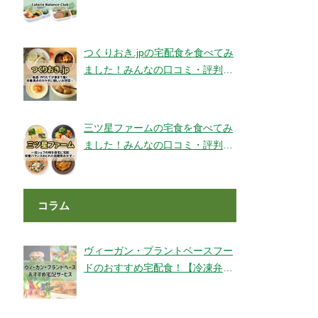
ェックです！【旬彩美膳】
つくりおき.jpの宅配食を食べてみ
ました！みんなの口コミ・評判も
チェック！
三ツ星ファームの宅食を食べてみ
ました！みんなの口コミ・評判も
チェック！
コラム
ヴィーガン・プラントベースフー
ドのおすすめ宅配食！【冷凍弁
当・ミールキット・代替肉・完全
食】