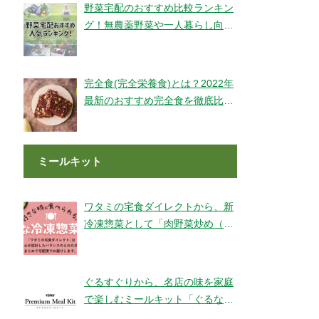
野菜宅配のおすすめ比較ランキン
グ！無農薬野菜や一人暮らし向け
もご紹介！
完全食(完全栄養食)とは？2022年
最新のおすすめ完全食を徹底比較
してみました【全14社】
ミールキット
ワタミの宅食ダイレクトから、新
冷凍惣菜として「肉野菜炒め（銚
子産山口さんのキャベツ使用）」
が登場！
ぐるすぐりから、名店の味を家庭
で楽しむミールキット「ぐるなび
Premium Meal Kit」シリーズが新