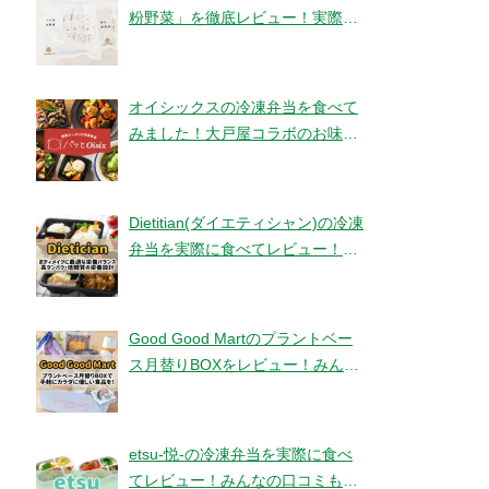
粉野菜」を徹底レビュー！実際に
食べてみました！【ベジタブルテ
ック】
オイシックスの冷凍弁当を食べて
みました！大戸屋コラボのお味と
コスパは！？【パッとOisix】
Dietitian(ダイエティシャン)の冷凍
弁当を実際に食べてレビュー！み
んなの口コミもチェックです！
Good Good Martのプラントベー
ス月替りBOXをレビュー！みんな
の口コミ・評判もチエック！
etsu-悦-の冷凍弁当を実際に食べ
てレビュー！みんなの口コミもチ