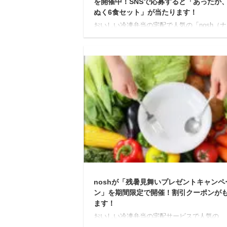
を開催中！SNSで応募すると「あったか
ぬく6食セット」が当たります！
おいしい冷凍弁当の宅配で人気の「nosh（
ュ）」では現在、2022年1月3日までの期間
「2021 WARM NOSH campaign」と銘打っ
キャンペーンを開催しています！ こちらは
Twitter及びInstagramで応募すると、抽選で
「あったか、ぬくぬく6食セット」と名づけ
noshの冬メニュー詰め合わせが当たるとい
です。 2021 WARM NOSH campaign 【
キャンペーンの応募期間は、2021年12月17
2022年1月3日までと ...
noshが「残暑見舞いプレゼントキャンペ
ン」を期間限定で開催！割引クーポンが
ます！
おいしい冷凍弁当の宅配サービスで人気の
「nosh（ナッシュ）」では現在、2021年8月