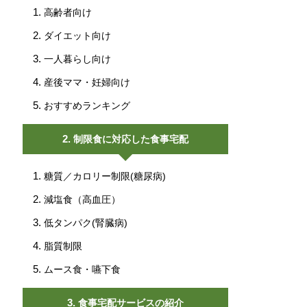
高齢者向け
ダイエット向け
一人暮らし向け
産後ママ・妊婦向け
おすすめランキング
制限食に対応した食事宅配
糖質／カロリー制限(糖尿病)
減塩食（高血圧）
低タンパク(腎臓病)
脂質制限
ムース食・嚥下食
食事宅配サービスの紹介