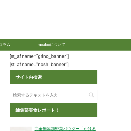
コラム
mealeeについて
[st_af name="grino_banner"]
[st_af name="nosh_banner"]
サイト内検索
編集部実食レポート！
完全無添加野菜パウダー「かける