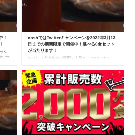
中！
noshではTwitterキャンペーンを2022年3月13
！
日までの期間限定で開催中！選べる6食セット
が当たります！
ナッシ
限定で
おいしい冷凍弁当の宅配で人気の「nosh（ナッシ
キャ
ュ）」では現在、2022年3月13日までの期間限定で
er及
SNSキャンペーンを開催しています！ こちらは、
osh6
Twitterで応募すると抽選で10名に「メニューが選べ
。 新
るnosh6食セット」が当たる、というキャンペーン
ペーン
です。 noshのTwitterキャンペーン（3月） 【応募
31日
期間】 キャンペーンの応募期間は、2022年2月28
rある
日から2022年3月13日までとなっています。 【応
募方法】 ①Twitterでnoshの公式アカウントをフォ
ローします。 nosh公式アカウン ...