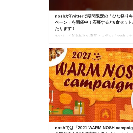
noshがTwitterで期間限定の「ひな祭り
ペーン」を開催中！応募すると6食セット
たります！
おいしい冷凍弁当の宅配で人気の「nosh（
ュ）」では現在、2022年2月23日までの期間
「ひな祭りキャンペーン」と銘打ったSNSキ
ペーンを開催しています！ こちらは、nosh
祭りの食卓を華やかにするべく開催されたキ
ーンで、Twitterで応募すると抽選で10名に「n
食セット」が当たる、というものです。 ひ
キャンペーン 【応募期間】 キャンペーンの
間は、2022年2月10日から2022年2月23日ま
っています。 【応募方法】 ①Twitterでnoshの 
noshでは「2021 WARM NOSH campai