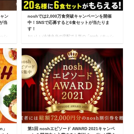
キャン
noshでは2,000万食突破キャンペーンを開催
が当
中！SNSで応募すると6食セットが当たりま
す！
ナッシ
おいしい冷凍弁当の宅配で人気の「nosh（ナッシ
限定で
ュ）」では現在、2022年2月9日までの期間限定で
ャン
「2,000万食突破キャンペーン」と銘打ったSNSキ
でひな
ャンペーンを開催しています！ こちらは、noshの
ャンペ
累計販売数が2,000万食を突破したことを記念する
osh6
キャンペーンで、Twitter及びInstagramで応募する
な祭り
と抽選で20名に「nosh6食セット」が当たる、とい
応募期
うものです。 2,000万食突破キャンペーン 【応募
でとな
期間】 キャンペーンの応募期間は、2022年1月19
...
日から2022年2月9日までとなっています ...
gn」
第1回 noshエピソード AWARD 2021キャンペ