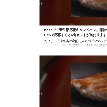
noshで「新生活応援キャンペーン」開催
SNSで応募すると6食セットが当たります
おいしい冷凍弁当の宅配で人気の「nosh（
ュ）」では現在、2022年3月31日までの期間
「新生活応援キャンペーン」と銘打ったSNS
ンペーンを開催しています！ こちらは、Twitt
びInstagramで応募すると、抽選で100名に「n
食セット」が当たるというキャンペーンです
生活応援キャンペーン 【応募期間】 キャン
の応募期間は、2022年3月17日から2022年3月
までとなっています。 【応募方法】 ①Twitte
いはInstagramでnosh公式アカ ...