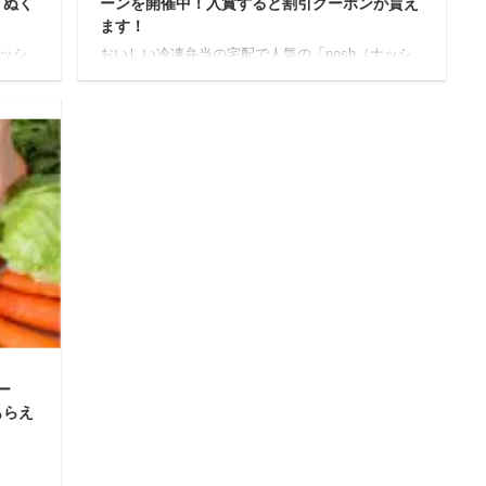
、ぬく
ーンを開催中！入賞すると割引クーポンが貰え
ます！
ナッシ
おいしい冷凍弁当の宅配で人気の「nosh（ナッシ
限定で
ュ）」では現在、2021年11月12日までの期間限定
たSNS
で「第1回 noshエピソード AWARD 2021」と銘打
、
ったSNSキャンペーンを開催しています！ こちら
10名に
は、Twitter及びInstagramでnoshに関するエピソー
られた
ドを投稿すると、入賞した10名にnoshの割引クー
うもの
ポン（3,000円分～15,000円分）が当たるというも
応募期間】
のです。 第1回 noshエピソード AWARD 2021
日から
【開催期間】 キャンペーンの開催期間は、2021年
11月12日から20 ...
ー
もらえ
7日か