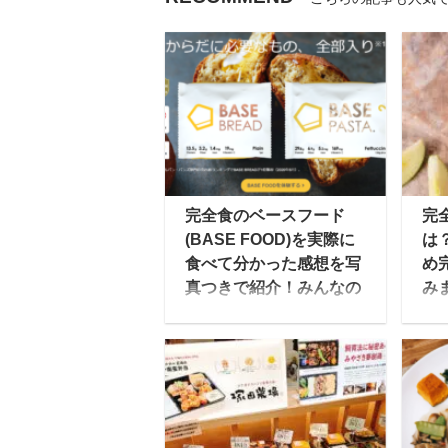
完全食のベースフード
完
(BASE FOOD)を実際に
は
食べて分かった感想を写
め
真つきで紹介！みんなの
み
口コミ・評判もチェッ
2
ク！
中
BASEFOOD(ベースフー
模
ド)は健康的な食事を簡
が
単にとれるように、主食
場
のパンやパスタで必要な
る