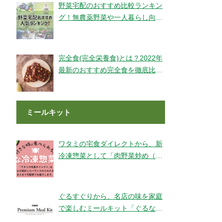
野菜宅配のおすすめ比較ランキン
グ！無農薬野菜や一人暮らし向け
もご紹介！
完全食(完全栄養食)とは？2022年
最新のおすすめ完全食を徹底比較
してみました【全14社】
ミールキット
ワタミの宅食ダイレクトから、新
冷凍惣菜として「肉野菜炒め（銚
子産山口さんのキャベツ使用）」
が登場！
ぐるすぐりから、名店の味を家庭
で楽しむミールキット「ぐるなび
Premium Meal Kit」シリーズが新