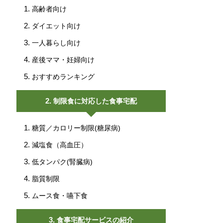
高齢者向け
ダイエット向け
一人暮らし向け
産後ママ・妊婦向け
おすすめランキング
制限食に対応した食事宅配
糖質／カロリー制限(糖尿病)
減塩食（高血圧）
低タンパク(腎臓病)
脂質制限
ムース食・嚥下食
食事宅配サービスの紹介