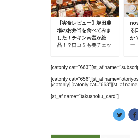
栄養素の大部分をカバー
(
できるようにと考えられ
ャ
た新しいタイプの食事で
本
【実食レビュー】塚田農
no
す。 全粒粉をベースに
の
場のお弁当を食べてみま
る
10種類以上の原材料がブ
あ
した！チキン南蛮が絶
か
レンドされており、大豆
け
品！？口コミも要チェッ
ー
やチアシード、昆布など
食
ク！
宅配
栄養豊富な素材が使われ
か
塚田農場は株式会社エ
ュ
ています。合成保存料や
な
[catonly cat="663"][st_af name="subscript
ー・ピーカンパニーが運
理
合成着色料などは不使用
ま
営する居酒屋チェーンで
た、
なので、毎日食べる食事
完
[catonly cat="656"][st_af name="otoriyos
すが、塚田農場から『お
ニ
[/catonly] [catonly cat="663"][st_af name
としても安心です。 ゆい
食
べんとラボ』として宅配
ー
こ毎日栄養を考えて献立
ト
[st_af name="takushoku_card"]
と店舗の両方でお弁当を
は
を組み立てるのは難しい
全
販売しています。 ゆいこ
ミ
ですし、忙しい日が多い
較
さまざまなメディアに取
人
方向けに、普段の食事に
し
り上げられており、芸能
購
ベースフードを組み合わ
イプ
人達がよく口にする、い
ニ
せて使うという形が人気
わゆる「ロケ弁」として
す
です。 この記事 ...