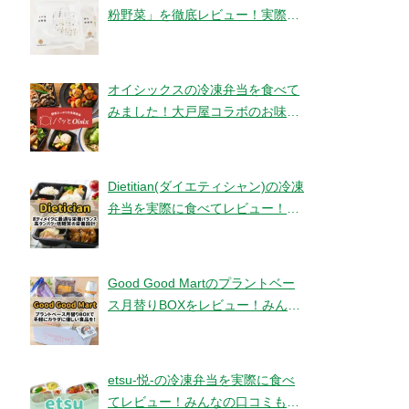
粉野菜」を徹底レビュー！実際に
食べてみました！【ベジタブルテ
ック】
オイシックスの冷凍弁当を食べて
みました！大戸屋コラボのお味と
コスパは！？【パッとOisix】
Dietitian(ダイエティシャン)の冷凍
弁当を実際に食べてレビュー！み
んなの口コミもチェックです！
Good Good Martのプラントベー
ス月替りBOXをレビュー！みんな
の口コミ・評判もチエック！
etsu-悦-の冷凍弁当を実際に食べ
てレビュー！みんなの口コミもチ