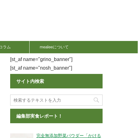
コラム
mealeeについて
[st_af name="grino_banner"]
[st_af name="nosh_banner"]
サイト内検索
編集部実食レポート！
完全無添加野菜パウダー「かける