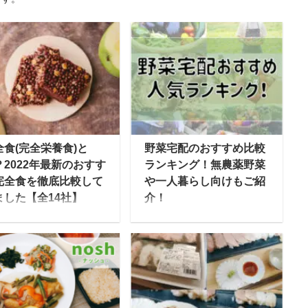
全食(完全栄養食)と
野菜宅配のおすすめ比較
？2022年最新のおすす
ランキング！無農薬野菜
完全食を徹底比較して
や一人暮らし向けもご紹
ました【全14社】
介！
020年のコロナ以降も、
スーパーや八百屋さんま
食・宅食産業は市場規
で買い物に出かけなくて
が成長し続けています
も、通販で購入できる野
、その中でも新しい市
菜宅配サービスは家庭の
として注目を浴びてい
強い味方です。手間がか
中のひとつが「完全食
からないだけではなく、