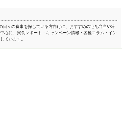
一番気になりますよね
ています。 画像出典：テ
味しいか？まずいか？
レビ朝日 2021年3月13日
ついて実際に編集部が
「冷凍なのにまるで握り
oshを注文して食べた正
たて 宅配寿司店の秘策
自宅での日々の食事を探している方向けに、おすすめの宅配弁当や冷
を中心に、実食レポート・キャンペーン情報・各種コラム・イン
なレビュー・感想も掲
とは」 凍眠の特徴 同じ
介しています。
しています。 ※現在当
温度の冷凍庫に対して、
イトではnoshに関する
約20倍の速さで冷凍可能
コミを募集しておりま
瞬間冷凍することで、発
、実際に食べてみた方
生する氷の細胞が小さ
非投稿よろしく ...
く、細胞の破壊を防止 解
凍時の旨 ...