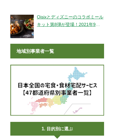
登場！
Oisixとディズニーのコラボミール
キット第8弾が登場！2021年9月9
日より販売開始！
地域別事業者一覧
目的別に選ぶ