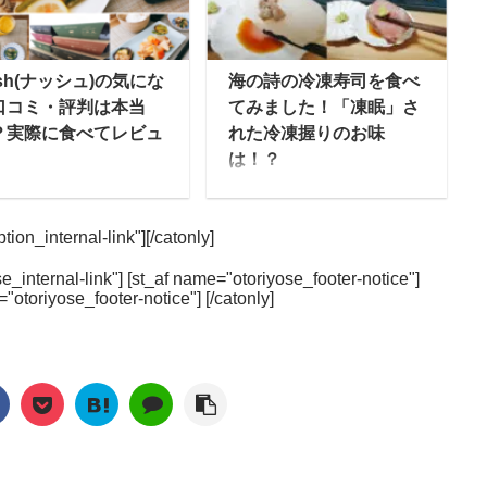
完全栄養食)」というジ
日本全国から美味しい野
ンルです。 まだまだ日
菜・無農薬野菜・有機栽
においては、どんなも
培の野菜など自分の好み
sh(ナッシュ)の気にな
海の詩の冷凍寿司を食べ
なのか・どんな種類が
にあったお店をチョイス
口コミ・評判は本当
てみました！「凍眠」さ
るのかといった内容だ
できるのも人気のポイン
？実際に食べてレビュ
れた冷凍握りのお味
でなく、そもそも完全
トです。 今回はmealee
は！？
・完全栄養食とは何
編集部で日本全国の野菜
弁当のnosh(ナッシ
テレビ朝日でも取り上げ
？ということがわから
宅配を徹底比較して、人
)は、一流シェフと管
られた冷凍寿司。今まで
い方が大多数だと思い
気ランキングを作ってみ
ion_internal-link"][/catonly]
栄養士によって作られ
とは違う「凍眠」という
す。 この記事では、①
ました。単純に安い・便
糖質90%Offの食事メ
技術で急速冷凍され、新
全食とは何か、②完全
利という比較だけでな
e_internal-link"] [st_af name="otoriyose_footer-notice"]
ューを届けてくれるサ
しい宅配寿司の形として
="otoriyose_footer-notice"] [/catonly]
のデメリット・メリッ
く、安全性や商品数な
ビスです。 この記事で
注目されています。 この
について、③有名な完
ど、実際に使う方が気に
noshの味に関する口コ
冷凍寿司ですが、株式会
食の一覧と簡単な比
なるポイントも重視して
やダイエットに使った
社テクニカンの開発した
、最後に最近日本で新
チェックしてみました。
の評判、料金やお得な
「凍眠」という技術をも
く生まれてきているタ
料金表示について 本記事
入方法やおすすめのメ
とに、神奈川県で宅配寿
の完全食について ...
において、各社の料金 ...
ューについて紹介しま
司を提供している「海の
。 ゆいこやっぱり、味
詩」が全国販売を開始し