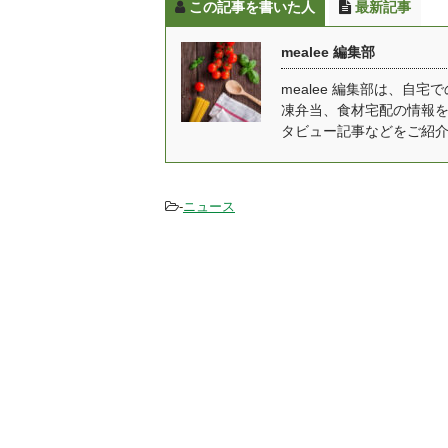
この記事を書いた人
最新記事
も人気のお店です。 塚田
が
農場のお弁当は、お弁当
美
mealee 編集部
に関するグランプリにお
に
いて数多く受賞してお
n
mealee 編集部は、
凍弁当、食材宅配の情報
り、ロケ弁グランプリで
直
タビュー記事などをご紹
1位をとったことも！食
載
材はもちろん調理法にも
サ
こだわりがあります。 塚
口
田農場のお弁当の特徴 食
す
-
ニュース
材には、秋田県産最高品
は是
質の「あきたこまち」を
はじめ、赤身と脂のバラ
...