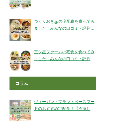
ェックです！【旬彩美膳】
つくりおき.jpの宅配食を食べてみ
ました！みんなの口コミ・評判も
チェック！
三ツ星ファームの宅食を食べてみ
ました！みんなの口コミ・評判も
チェック！
コラム
ヴィーガン・プラントベースフー
ドのおすすめ宅配食！【冷凍弁
当・ミールキット・代替肉・完全
食】