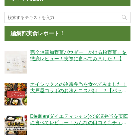
編集部実食レポート！
完全無添加野菜パウダー「かける粉野菜」を
徹底レビュー！実際に食べてみました！【ベ
ジタブルテック】
オイシックスの冷凍弁当を食べてみました！
大戸屋コラボのお味とコスパは！？【パッと
Oisix】
Dietitian(ダイエティシャン)の冷凍弁当を実際
に食べてレビュー！みんなの口コミもチェッ
クです！