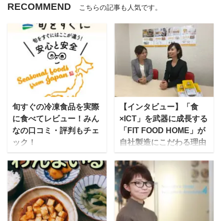
RECOMMEND
こちらの記事も人気です。
旬すぐの冷凍食品を実際
【インタビュー】「食
に食べてレビュー！みん
×ICT」を武器に成長する
なの口コミ・評判もチェ
「FIT FOOD HOME」が
ック！
自社製造にこだわる理由
とは？
「旬をすぐに」は、株式
会社ファンデリーが運営
一流シェフが手作りした
する宅配食で旬の食材を
おかずを冷凍で届ける今
すぐに届けることから
人気の健康宅食サービス
「旬すぐ」とも呼ばれて
「FIT HOOD HOME（フ
います。 信頼の置ける生
ィットフードホー