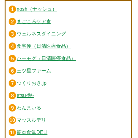
nosh（ナッシュ）
まごころケア食
ウェルネスダイニング
食宅便（日清医療食品）
ハーモグ（日清医療食品）
三ツ星ファーム
つくりおき.jp
etsu-悦-
わんまいる
マッスルデリ
筋肉食堂DELI