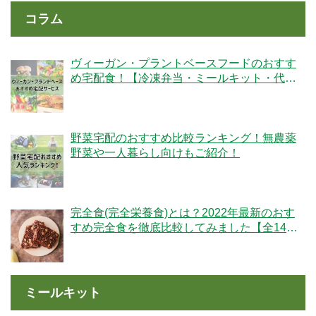
コラム
ヴィーガン・プラントベースフードのおすす
め宅配食！【冷凍弁当・ミールキット・代替
肉・完全食】
野菜宅配のおすすめ比較ランキング！無農薬
野菜や一人暮らし向けもご紹介！
完全食(完全栄養食)とは？2022年最新のおす
すめ完全食を徹底比較してみました【全14
社】
ミールキット