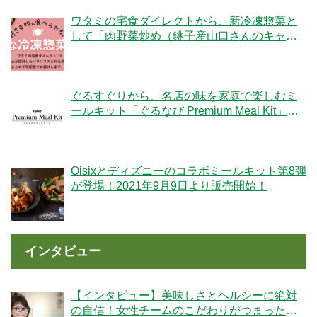
ワタミの宅食ダイレクトから、新冷凍惣菜と
して「肉野菜炒め（銚子産山口さんのキャベ
ツ使用）」が登場！
ぐるすぐりから、名店の味を家庭で楽しむミ
ールキット「ぐるなび Premium Meal Kit」シ
リーズが新登場！
Oisixとディズニーのコラボミールキット第8弾
が登場！2021年9月9日より販売開始！
インタビュー
【インタビュー】美味しさとヘルシーに絶対
の自信！女性チームのこだわりがつまった