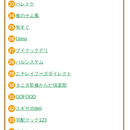
ハレトケ
食のそよ風
旬すぐ
Grino
ブイクックデリ
パルシステム
ニチレイフーズダイレクト
タニタ監修からだ倶楽部
GOFOOD
スギサポdeli
宅配クック123