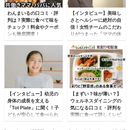
産者が作る食材を使い、
ム）」。同サービスを運
食品添加物を使用せずに
営するAIVICK（アイヴィ
わんまいるの口コミ・評
【インタビュー】美味し
調理した冷凍食品を宅配
ック）は、実はもともと
判は？実際に食べて味を
さとヘルシーに絶対の自
ですぐに届けてくれるサ
IT企業だったのです。 ど
チェック！料金やクーポ
信！女性チームのこだわ
ービスとなっています。
うしてIT企業の同社が宅
ンも徹底調査！
りがつまった「ママの休
安全な野菜を40種類以上
食サービスに参入したの
食」にかける想いとは
わんまいるの冷凍おかず
使用して作られる料理
か？を詳しく聞きつつ、
は、合成保存料無添加の
”ステイホーム”が話題と
は、管理栄養士が監修し
FIT FOOD HOME のコン
安心感と味にこだわった
なった2020年は、新しい
ており、栄養バランスも
セプトや現在人気のコー
実力派の食事宅配サービ
タイプの宅食・宅配弁当
バッチリです。 また、日
スについて詳しくお聞き
スです。 流水解凍・湯せ
が続々と登場していま
本の四季を大切にし、そ
しました。 IT企業の
んなどで簡単に準備が出
す。ママ向けの冷凍宅食
の時に仕入れた旬の食材
「AIVICK」が健康宅食サ
来るので、高齢者の方や
サービスの「ママの休
を使って食事を作るた
ービスをはじめたわけ
忙しい主婦だけでなく、
食」も2020年に運営を開
【インタビュー】幼児の
【まずい？味が薄い？】
め、同じメニューは二度
mealee 今回はインタビ
一人暮らしで料理の手間
始した新サービスです。
身体の成長を支える
ウェルネスダイニングの
とないと言われていま
ューをありがとうござい
を省きたい人たちからも
今回は「ママの休食」を
「Tot Plate」に聞く！子
気になる口コミ・評判を
す。 ゆいこ家に居ながら
ます。簡単に自己紹介を
人気になっています。 こ
運営するセブンリッチグ
どもが安心して食べられ
実際に食べて詳しくレビ
全国の旬の食材を味わえ
お願いい ...
の記事では、わんまいる
ループのしきさんにお話
る食事とは？
ュー
るの ...
の気になる口コミ・評判
を伺いました。そのコン