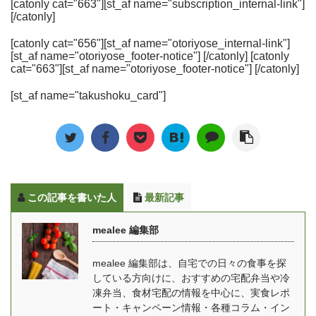
今回、「幼児」が安心し
ウェルネスダイニングは
[catonly cat="663"][st_af name="subscription_internal-link"]
や、おかずの評価、使い
セプトや、これから目指
[/catonly]
てたべられるための冷凍
食事制限専門の宅配食サ
勝手に関する疑問につい
していることについても
食を販売している「Tot
ービスで、カロリーや塩
ても答えていきます。
お話を伺いました。 「マ
[catonly cat="656"][st_af name="otoriyose_internal-link"]
Plate」を運営する、食の
分・糖質などを制限した
[st_af name="otoriyose_footer-notice"] [/catonly] [catonly
mealee編集部で実際にわ
マの休食」をはじめたき
おくすり代表取締役の佐
4つの食事制限コース
cat="663"][st_af name="otoriyose_footer-notice"] [/catonly]
んまいるを注文して食べ
っかけとは？ mealee 今
野こころさんにお話を伺
と、ダイエットや健康維
たときの料理の写真や、
回はインタビューをあり
[st_af name="takushoku_card"]
いました。 Tot Plateと
持のための2つの通常食
味の感想を詳しくお伝え
がとうございます。簡単
は？ mealee 本日は取材
コースがあります。 食べ
します。 [toc] わんまいる
に自己紹介をお願いいた
に応じていただき、あり
たいときにレンジでチン
の特徴 まず最初にわんま
します。 しき：「ママの
がとうございます。最初
するタイプの冷凍弁当
いる ...
休食」の事業責任者を務
に自己紹介をお願いいた
や、簡単に調理できる料
めてい ...
します。 Tot Plateを運営
理キットタイプなどを宅
この記事を書いた人
最新記事
している株式会社 食のお
配で届けてくれます。 こ
くすり代表の佐野と申し
の記事では、ウェルネス
mealee 編集部
ます。もともと看護学部
ダイニングの気になる口
で医療を学び、その中で
コミ・評判やコース別の
mealee 編集部は、自宅での日々の食事を探
予防医学に興味を持ち、
金額や料金、実際に頼ん
している方向けに、おすすめの宅配弁当や冷
大学院に進学しました。
でわかった内容について
凍弁当、食材宅配の情報を中心に、実食レポ
その一方で大手料理教室
も紹介します。 美味し
ート・キャンペーン情報・各種コラム・イン