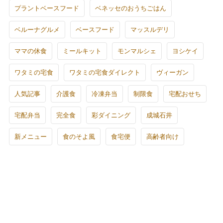
プラントベースフード
ベネッセのおうちごはん
ベルーナグルメ
ベースフード
マッスルデリ
ママの休食
ミールキット
モンマルシェ
ヨシケイ
ワタミの宅食
ワタミの宅食ダイレクト
ヴィーガン
人気記事
介護食
冷凍弁当
制限食
宅配おせち
宅配弁当
完全食
彩ダイニング
成城石井
新メニュー
食のそよ風
食宅便
高齢者向け