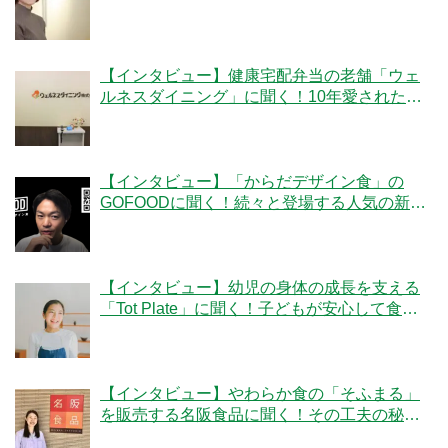
「ママの休食」にかける想いとは
【インタビュー】健康宅配弁当の老舗「ウェ
ルネスダイニング」に聞く！10年愛された秘
密とは
【インタビュー】「からだデザイン食」の
GOFOODに聞く！続々と登場する人気の新メ
ニューの秘密とは
【インタビュー】幼児の身体の成長を支える
「Tot Plate」に聞く！子どもが安心して食べ
られる食事とは？
【インタビュー】やわらか食の「そふまる」
を販売する名阪食品に聞く！その工夫の秘密
とは？