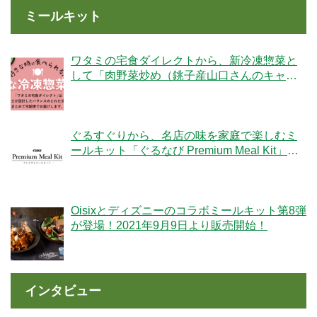
ミールキット
ワタミの宅食ダイレクトから、新冷凍惣菜と
して「肉野菜炒め（銚子産山口さんのキャベ
ツ使用）」が登場！
ぐるすぐりから、名店の味を家庭で楽しむミ
ールキット「ぐるなび Premium Meal Kit」シ
リーズが新登場！
Oisixとディズニーのコラボミールキット第8弾
が登場！2021年9月9日より販売開始！
インタビュー