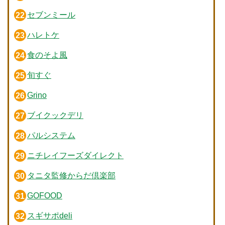
セブンミール
ハレトケ
食のそよ風
旬すぐ
Grino
ブイクックデリ
パルシステム
ニチレイフーズダイレクト
タニタ監修からだ倶楽部
GOFOOD
スギサポdeli