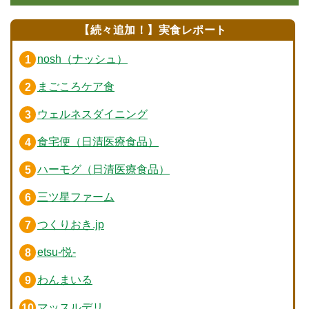
【続々追加！】実食レポート
nosh（ナッシュ）
まごころケア食
ウェルネスダイニング
食宅便（日清医療食品）
ハーモグ（日清医療食品）
三ツ星ファーム
つくりおき.jp
etsu-悦-
わんまいる
マッスルデリ