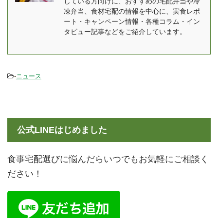
している方向けに、おすすめの宅配弁当や冷
約20倍の速さで冷凍可能
1964年に始めて輸入、販
凍弁当、食材宅配の情報を中心に、実食レポ
瞬間冷凍することで、発
売が開始された当初こそ
ート・キャンペーン情報・各種コラム・イン
生する氷の細胞が小さ
「西洋風お好み焼き」と
タビュー記事などをご紹介しています。
く、細胞の破壊を防止 解
いう言い方もされていま
凍時の旨 ...
したが ...
-
ニュース
公式LINEはじめました
食事宅配選びに悩んだらいつでもお気軽にご相談く
ださい！