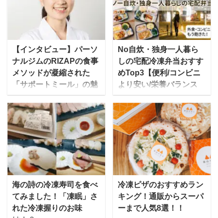
Plate」を運営する、食の
る、高齢者＆シニア向け
おくすり代表取締役の佐
の宅配弁当サービスで
野こころさんにお話を伺
す。 この記事では、ワタ
いました。 Tot Plateと
ミの宅食の口コミ・評判
【インタビュー】パーソ
No自炊・独身一人暮ら
は？ mealee 本日は取材
や、コース別の料金、メ
ナルジムのRIZAPの食事
しの宅配冷凍弁当おすす
に応じていただき、あり
ニューについてわかりや
メソッドが凝縮された
めTop3【便利/コンビニ
がとうございます。最初
すく紹介します。みんな
「サポートミール」の魅
より安い/栄養バランス
に自己紹介をお願いいた
の口コミだけでなく実際
力とは？
◎】
します。 Tot Plateを運営
に食べた感想もお伝えし
”結果にコミットする”プ
[toc] 独身一人暮らし。仕
している株式会社 食のお
ます。 ゆいこワタミの宅
ライベートジムで有名な
事が終われば後は自分の
くすり代表の佐野と申し
食を私だけでなく祖母に
RIZAP。実は、その食事
時間ですが・・・ 「あ～
ます。もともと看護学部
も頼んでみて感想を聞き
メソッドを詰め込んだ冷
あ、今日も帰りはこんな
で医療を学び、その中で
ました→ レビューはこち
凍弁当である、低糖質フ
時間」 「いつまでもこん
予防医学に興味を持ち、
ら ワタミの宅食は「まご
ード「サポートミール」
な食生活でいいのか
大学院に進学しました。
ころスタッフ」といわれ
も人気なのをご存じだろ
な・・・」 「健康診断の
海の詩の冷凍寿司を食べ
冷凍ピザのおすすめラン
その一方で大手料理教室
るワタミの担当スタッフ
うか。 今回は、「サポー
数値も年々悪くなってい
てみました！「凍眠」さ
キング！通販からスーパ
のヘルスケア事業の立ち
が、毎日直接手渡しでそ
トミール」の商品を開発
ってるような・・・」
れた冷凍握りのお味
ーまで人気8選！！
上げにも携わらせていた
の日の夕飯を届けてくれ
するRIZAPの栄養管理士
「でも自炊するの面倒く