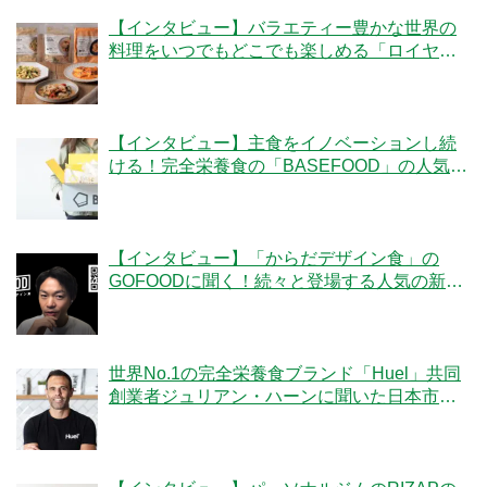
【インタビュー】バラエティー豊かな世界の
料理をいつでもどこでも楽しめる「ロイヤル
デリ」のこだわりとは！？
【インタビュー】主食をイノベーションし続
ける！完全栄養食の「BASEFOOD」の人気の
秘密とは？
【インタビュー】「からだデザイン食」の
GOFOODに聞く！続々と登場する人気の新メ
ニューの秘密とは
世界No.1の完全栄養食ブランド「Huel」共同
創業者ジュリアン・ハーンに聞いた日本市場
への期待