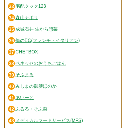
宅配クック123
森山ナポリ
成城石井 生から惣菜
俺のEC(フレンチ・イタリアン)
CHEFBOX
ベネッセのおうちごはん
そふまる
みしまの御膳ほのか
あいーと
ふるる・そふ菜
メディカルフードサービス(MFS)