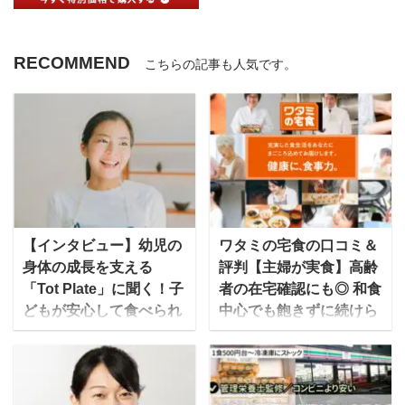
RECOMMEND
こちらの記事も人気です。
【インタビュー】幼児の
ワタミの宅食の口コミ＆
身体の成長を支える
評判【主婦が実食】高齢
「Tot Plate」に聞く！子
者の在宅確認にも◎ 和食
どもが安心して食べられ
中心でも飽きずに続けら
る食事とは？
れる味なのか？
今回、「幼児」が安心し
テレビCMでもお馴染み
てたべられるための冷凍
のワタミの宅食は、介護
食を販売している「Tot
事業大手のワタミが届け