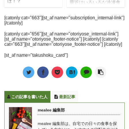
は！？
だきま ...
ます。 管理栄養士と料理
最近はいろいろな冷凍食
の方にその人気の秘密に
さい」 「家に帰ったら、
人が連携して、塩分 ...
テレビ朝日でも取り上げ
品が販売されています
ついて伺いました。
さっさとお風呂入ってネ
られた冷凍寿司。今まで
が、昔に比べるとどれも
[catonly cat="663"][st_af name="subscription_internal-link"]
RIZAP「サポートミー
ット見て寝たい」 そんな
[/catonly]
とは違う「凍眠」という
美味しくなっていると思
ル」とは？ RIZAPの管理
方には冷凍庫にストック
技術で急速冷凍され、新
いませんか？ 冷凍食品が
栄養士の阿部さんに答え
できる宅配弁当・宅食
[catonly cat="656"][st_af name="otoriyose_internal-link"]
しい宅配寿司の形として
美味しくなった訳は家電
[st_af name="otoriyose_footer-notice"] [/catonly] [catonly
ていただいた mealee 今
（食事宅配）をおすすめ
注目されています。 この
製品の進化にあると言わ
cat="663"][st_af name="otoriyose_footer-notice"] [/catonly]
回はインタビューに応じ
します！ 独身一人暮らし
冷凍寿司ですが、株式会
れており、電子レンジの
ていただきましてありが
向け 宅配冷凍弁当選びの
[st_af name="takushoku_card"]
社テクニカンの開発した
普及によって冷凍食品は
とうございます。 阿部：
ポイント 宅配便で届いて
「凍眠」という技術をも
昔よりも美味しくなった
商品部商品開発の阿部と
冷凍庫にストックできる
とに、神奈川県で宅配寿
とされています。 今回は
申します。RIZAPの管理
電子レンジ解凍5～6分で
司を提供している「海の
そんな冷凍食品の中から
栄養士として、R ...
食べられる 開けやすいパ
詩」が全国販売を開始し
冷凍ピザをピックアッ
ッ ...
ています。 画像出典：テ
プ！通販やスーパーで購
この記事を書いた人
最新記事
レビ朝日 2021年3月13日
入できる人気商品を厳選
「冷凍なのにまるで握り
してご紹介していきま
mealee 編集部
たて 宅配寿司店の秘策
す。 お店以上のもの
とは」 凍眠の特徴 同じ
も！？冷凍ピザの魅力と
mealee 編集部は、自宅での日々の食事を探
温度の冷凍庫に対して、
選び方 冷凍ピザは、