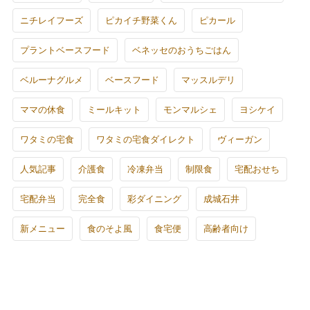
ニチレイフーズ
ピカイチ野菜くん
ピカール
プラントベースフード
ベネッセのおうちごはん
ベルーナグルメ
ベースフード
マッスルデリ
ママの休食
ミールキット
モンマルシェ
ヨシケイ
ワタミの宅食
ワタミの宅食ダイレクト
ヴィーガン
人気記事
介護食
冷凍弁当
制限食
宅配おせち
宅配弁当
完全食
彩ダイニング
成城石井
新メニュー
食のそよ風
食宅便
高齢者向け