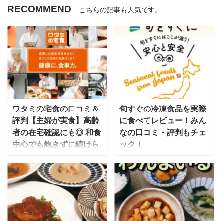
RECOMMEND
こちらの記事も人気です。
ワタミの宅食の口コミ＆
旬すぐの冷凍食品を実際
評判【主婦が実食】高齢
に食べてレビュー！みん
者の在宅確認にも◎ 和食
なの口コミ・評判もチェ
中心でも飽きずに続けら
ック！
れる味なのか？
「旬をすぐに」は、株式
テレビCMでもお馴染み
会社ファンデリーが運営
のワタミの宅食は、介護
する宅配食で旬の食材を
事業大手のワタミが届け
すぐに届けることから
る、高齢者＆シニア向け
「旬すぐ」とも呼ばれて
の宅配弁当サービスで
います。 信頼の置ける生