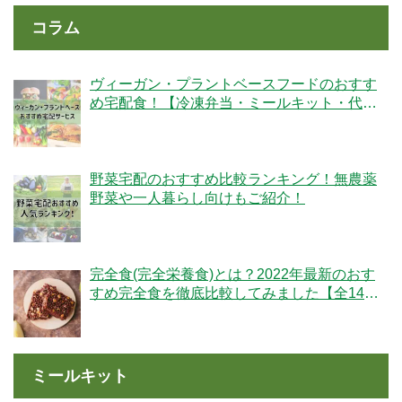
コラム
ヴィーガン・プラントベースフードのおすす
め宅配食！【冷凍弁当・ミールキット・代替
肉・完全食】
野菜宅配のおすすめ比較ランキング！無農薬
野菜や一人暮らし向けもご紹介！
完全食(完全栄養食)とは？2022年最新のおす
すめ完全食を徹底比較してみました【全14
社】
ミールキット