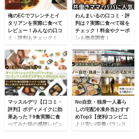
す。 この記事では、ワタ
産者が作る食材を使い、
ミの宅食の口コミ・評判
食品添加物を使用せずに
俺のECでフレンチとイ
わんまいるの口コミ・評
や、コース別の料金、メ
調理した冷凍食品を宅配
タリアンを実際に食べて
判は？実際に食べて味を
ニューについてわかりや
ですぐに届けてくれるサ
レビュー！みんなの口コ
チェック！料金やクーポ
すく紹介します。みんな
ービスとなっています。
ミ・評判もチェック！
ンも徹底調査！
の口コミだけでなく実際
安全な野菜を40種類以上
俺のECとは、外食産業
わんまいるの冷凍おかず
に食べた感想もお伝えし
使用して作られる料理
企業である俺の株式会社
は、合成保存料無添加の
ます。 ゆいこワタミの宅
は、管理栄養士が監修し
が運営する「俺の」シリ
安心感と味にこだわった
食を私だけでなく祖母に
ており、栄養バランスも
ーズのお取り寄せ通販オ
実力派の食事宅配サービ
も頼んでみて感想を聞き
バッチリです。 また、日
ンラインショップです。
スです。 流水解凍・湯せ
ました→ レビューはこち
本の四季を大切にし、そ
俺のECでは、俺のシリ
んなどで簡単に準備が出
ら ワタミの宅食は「まご
の時に仕入れた旬の食材
ーズの中でも人気のフレ
来るので、高齢者の方や
ころスタッフ」といわれ
を使って食事を作るた
ンチとイタリアン、ベー
忙しい主婦だけでなく、
マッスルデリ【口コミ・
No自炊・独身一人暮ら
るワタミの担当スタッフ
め、同じメニューは二度
カリーを取り扱ってお
一人暮らしで料理の手間
評判】ボディメイクに効
しの宅配冷凍弁当おすす
が、毎日直接手渡しでそ
とないと言われていま
り、俺のシリーズの全店
を省きたい人たちからも
果あった？9食実際に食
めTop3【便利/コンビニ
の日の夕飯を届けてくれ
す。 ゆいこ家に居ながら
のシェフが総力を挙げて
人気になっています。 こ
べてみた味の感想レビュ
より安い/栄養バランス
ます。 管理栄養士と料理
全国の旬の食材を味わえ
商品開発に携わていま
の記事では、わんまいる
ー【写真付】
◎】
人が連携して、塩分 ...
るの ...
す。 手間を掛けることな
の気になる口コミ・評判