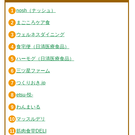
nosh（ナッシュ）
まごころケア食
ウェルネスダイニング
食宅便（日清医療食品）
ハーモグ（日清医療食品）
三ツ星ファーム
つくりおき.jp
etsu-悦-
わんまいる
マッスルデリ
筋肉食堂DELI