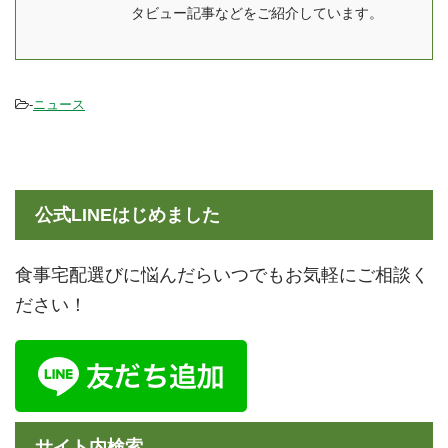
マッスルデリの口コミ・
冷凍庫にストックできる
タビュー記事などをご紹介しています。
評判や、実際に筋トレに
電子レンジ解凍5～6分で
使ったら減量・増量でき
食べられる 開けやすいパ
たかといった効 ...
ッ ...
-
ニュース
公式LINEはじめました
食事宅配選びに悩んだらいつでもお気軽にご相談く
ださい！
サイト内検索