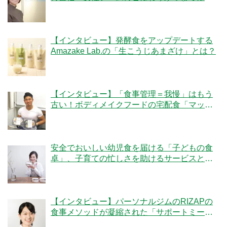
「ママの休食」にかける想いとは
【インタビュー】発酵食をアップデートする
Amazake Lab.の「生こうじあまざけ」とは？
【インタビュー】「食事管理＝我慢」はもう
古い！ボディメイクフードの宅配食「マッス
ルデリ」の人気の秘密とは？
安全でおいしい幼児食を届ける「子どもの食
卓」、子育ての忙しさを助けるサービスと
は？
【インタビュー】パーソナルジムのRIZAPの
食事メソッドが凝縮された「サポートミー
ル」の魅力とは？