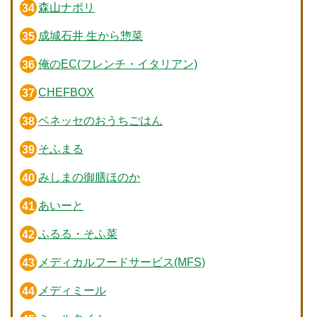
森山ナポリ
成城石井 生から惣菜
俺のEC(フレンチ・イタリアン)
CHEFBOX
ベネッセのおうちごはん
そふまる
みしまの御膳ほのか
あいーと
ふるる・そふ菜
メディカルフードサービス(MFS)
メディミール