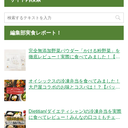
編集部実食レポート！
完全無添加野菜パウダー「かける粉野菜」を
徹底レビュー！実際に食べてみました！【ベ
ジタブルテック】
オイシックスの冷凍弁当を食べてみました！
大戸屋コラボのお味とコスパは！？【パッと
Oisix】
Dietitian(ダイエティシャン)の冷凍弁当を実際
に食べてレビュー！みんなの口コミもチェッ
クです！