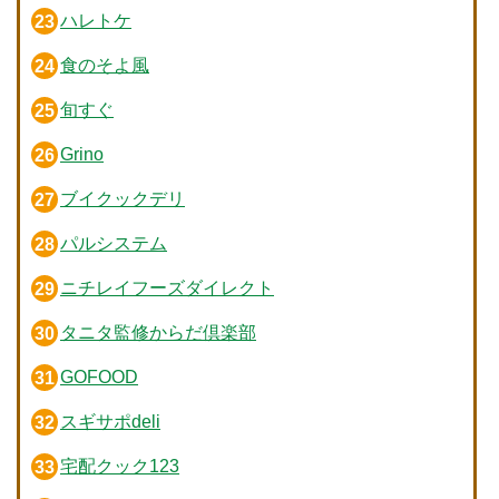
ハレトケ
食のそよ風
旬すぐ
Grino
ブイクックデリ
パルシステム
ニチレイフーズダイレクト
タニタ監修からだ倶楽部
GOFOOD
スギサポdeli
宅配クック123