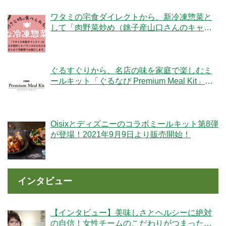
ワタミの宅食ダイレクトから、新冷凍惣菜と
して「肉野菜炒め（銚子産山口さんのキャベ
ツ使用）」が登場！
ぐるすぐりから、名店の味を家庭で楽しむミ
ールキット「ぐるなび Premium Meal Kit」シ
リーズが新登場！
Oisixとディズニーのコラボミールキット第8弾
が登場！2021年9月9日より販売開始！
インタビュー
【インタビュー】美味しさとヘルシーに絶対
の自信！女性チームのこだわりがつまった