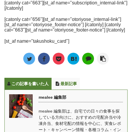
マッスルデリは、積極的
[toc] 独身一人暮らし。仕
[catonly cat="663"][st_af name="subscription_internal-link"]
く、自宅にいながらレス
や、おかずの評価、使い
[/catonly]
にトレーニングし、ボデ
事が終われば後は自分の
トランの味を気軽に楽し
勝手に関する疑問につい
ィメイクに取り組んでい
時間ですが・・・ 「あ～
むことができるようにな
ても答えていきます。
[catonly cat="656"][st_af name="otoriyose_internal-link"]
る人のための、たんぱく
あ、今日も帰りはこんな
[st_af name="otoriyose_footer-notice"] [/catonly] [catonly
っており、贅沢でいて満
mealee編集部で実際にわ
質が豊富な食事セットを
時間」 「いつまでもこん
cat="663"][st_af name="otoriyose_footer-notice"] [/catonly]
足感のある食事を提供し
んまいるを注文して食べ
届けてくれるサービスで
な食生活でいいのか
てくれます。 俺のイタリ
たときの料理の写真や、
[st_af name="takushoku_card"]
す。ダイエットだけでな
な・・・」 「健康診断の
アン・俺のフレンチと
味の感想を詳しくお伝え
く増量期も見すえている
数値も年々悪くなってい
は？ 2011年9月に東京銀
します。 [toc] わんまいる
のが特徴です。 2019年
ってるような・・・」
座に俺のイタリアン新橋
の特徴 まず最初にわんま
からはアスリートとも提
「でも自炊するの面倒く
本店が1号店としてオ ...
いる ...
携しており、卓球の金メ
さい」 「家に帰ったら、
ダリスト水谷選手も食べ
さっさとお風呂入ってネ
この記事を書いた人
最新記事
ている人気の宅食です。
ット見て寝たい」 そんな
減量（LEAN）、維持
方には冷凍庫にストック
mealee 編集部
（MAITAIN）、増量
できる宅配弁当・宅食
（GAIN）の３つのプラ
（食事宅配）をおすすめ
mealee 編集部は、自宅での日々の食事を探
ンがあり、自分の体形や
します！ 独身一人暮らし
している方向けに、おすすめの宅配弁当や冷
目的に合わせてお弁当を
向け 宅配冷凍弁当選びの
凍弁当、食材宅配の情報を中心に、実食レポ
選べます。 この記事では
ポイント 宅配便で届いて
ート・キャンペーン情報・各種コラム・イン