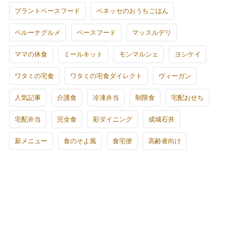
プラントベースフード
ベネッセのおうちごはん
ベルーナグルメ
ベースフード
マッスルデリ
ママの休食
ミールキット
モンマルシェ
ヨシケイ
ワタミの宅食
ワタミの宅食ダイレクト
ヴィーガン
人気記事
介護食
冷凍弁当
制限食
宅配おせち
宅配弁当
完全食
彩ダイニング
成城石井
新メニュー
食のそよ風
食宅便
高齢者向け