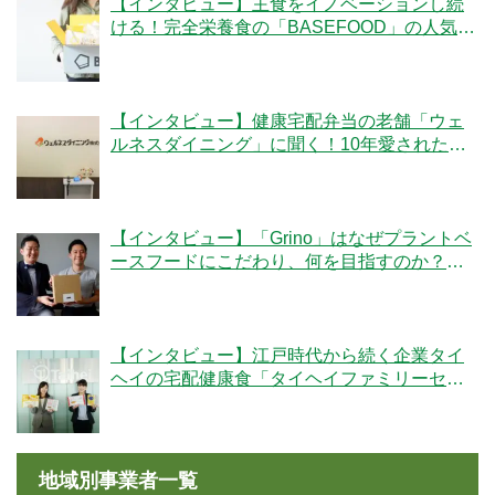
【インタビュー】主食をイノベーションし続
ける！完全栄養食の「BASEFOOD」の人気の
秘密とは？
【インタビュー】健康宅配弁当の老舗「ウェ
ルネスダイニング」に聞く！10年愛された秘
密とは
【インタビュー】「Grino」はなぜプラントベ
ースフードにこだわり、何を目指すのか？創
業者の細井優社長と監修の冷凍王子・西川剛
史氏に聞く
【インタビュー】江戸時代から続く企業タイ
ヘイの宅配健康食「タイヘイファミリーセッ
ト」のこだわりとは？
地域別事業者一覧