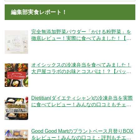
編集部実食レポート！
完全無添加野菜パウダー「かける粉野菜」を
徹底レビュー！実際に食べてみました！【ベ
ジタブルテック】
オイシックスの冷凍弁当を食べてみました！
大戸屋コラボのお味とコスパは！？【パッと
Oisix】
Dietitian(ダイエティシャン)の冷凍弁当を実際
に食べてレビュー！みんなの口コミもチェッ
クです！
Good Good Martのプラントベース月替りBOX
をレビュー！みんなの口コミ・評判もチエッ