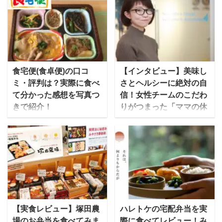
食宅便(食卓便)の口コ
【インタビュー】美味し
ミ・評判は？実際に食べ
さとヘルシーに絶対の自
て分かった感想を写真つ
信！女性チームのこだわ
きで紹介！
りがつまった「ママの休
食」にかける想いとは
食宅便は自宅まで冷凍弁
当を宅配で届けてくれる
”ステイホーム”が話題と
サービスで、病院・福
なった2020年は、新しい
祉・保育施設への配食シ
タイプの宅食・宅配弁当
ェア1位を誇る日清医療
が続々と登場していま
食品が提供しています。
す。ママ向けの冷凍宅食
長年にわたって医療施設
サービスの「ママの休
向けに配食してきただけ
食」も2020年に運営を開
【実食レビュー】塚田農
ハレトケの宅配弁当を実
あって、カロリーや塩
始した新サービスです。
場のお弁当を食べてみま
際に食べてレビュー！み