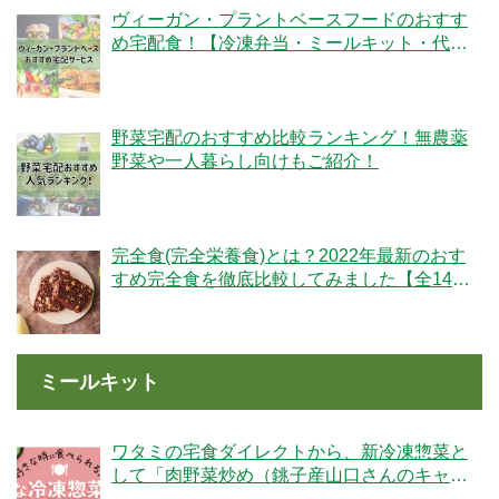
ヴィーガン・プラントベースフードのおすす
め宅配食！【冷凍弁当・ミールキット・代替
肉・完全食】
野菜宅配のおすすめ比較ランキング！無農薬
野菜や一人暮らし向けもご紹介！
完全食(完全栄養食)とは？2022年最新のおす
すめ完全食を徹底比較してみました【全14
社】
ミールキット
ワタミの宅食ダイレクトから、新冷凍惣菜と
して「肉野菜炒め（銚子産山口さんのキャベ
ツ使用）」が登場！