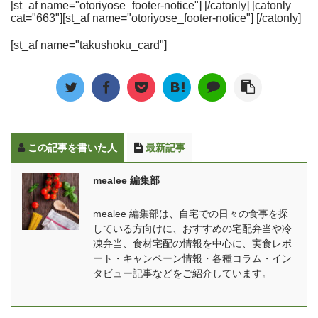
ると思い、スーパーが遠
サービスも増えてきまし
[st_af name="otoriyose_footer-notice"] [/catonly] [catonly
り、ロケ弁グランプリで
ついて、みんなの口コ
くて自転車でないと行け
た。でも、お店や種類が
cat="663"][st_af name="otoriyose_footer-notice"] [/catonly]
1位をとったことも！食
ミ・評判や編集部の実食
ない場所に住んでいる私
多くてどれを選んだらい
材はもちろん調理法にも
レポートをもとにした体
[st_af name="takushoku_card"]
は心配していました。 そ
いかわからない…という
こだわりがあります。 塚
験談と、送料や1食あた
んな時、宅配野菜がある
人も多いと思います。 そ
田農場のお弁当の特徴 食
りの料金もわかりやすく
ということを知り、利用
こで今回は、これまで30
材には、秋田県産最高品
紹介します。 美味しい？
してみることに。
社以上の食事宅配サービ
質の「あきたこまち」を
まずい？といった肝心の
Oisix（オイシックス）は
スを実際食べてきた
はじめ、赤身と脂のバラ
...
会員数220万人を突破し
mealee編集部が、ダイエ
...
この記事を書いた人
最新記事
た売上No.１の野菜宅
ット中の方におすすめの
配。 有機野菜や減農薬野
宅配弁当を厳選して紹介
mealee 編集部
菜のほかに、肉・魚、加
します。 こんなときに！
工品まで幅広く扱ってい
そろそろ夏に向けてダイ
mealee 編集部は、自宅での日々の食事を探
ます。 有機野菜や減農薬
エットしたい… 糖質やカ
している方向けに、おすすめの宅配弁当や冷
野菜、合成保存料と合成
ロリーの計算を自分です
凍弁当、食材宅配の情報を中心に、実食レポ
着色料不使用の加工品な
るのは大変 コンビニや外
ート・キャンペーン情報・各種コラム・イン
ど健康に気を遣った食材
食だとダイエットができ
タビュー記事などをご紹介しています。
ばかりなので、妊娠中や
ないメニューばかり [toc]
授乳中はもちろん ...
ダ ...