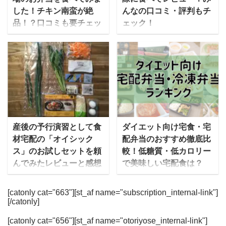
分、たんぱく質にいたる
今回は「ママの休食」を
した！チキン南蛮が絶
んなの口コミ・評判もチ
まで、きめ細かく考えら
運営するセブンリッチグ
品！？口コミも要チェッ
ェック！
れたメニューが自慢で
ループのしきさんにお話
ク！
ハレトケは、株式会社ク
す。 メニューを考えるの
を伺いました。そのコン
塚田農場は株式会社エ
ロノスが運営する宅食サ
は、食宅便の9000人を超
セプトや、これから目指
ー・ピーカンパニーが運
ービスで、美味しくて栄
える管理栄養士さんた
していることについても
営する居酒屋チェーンで
養バランスの良い冷凍宅
ち。 だいすけわずか5分
お話を伺いました。 「マ
すが、塚田農場から『お
配弁当を販売していま
で解凍！コース豊富な食
マの休食」をはじめたき
べんとラボ』として宅配
す。 名前の由来は、日本
宅便なら、時短・ダイエ
っかけとは？ mealee 今
と店舗の両方でお弁当を
人の伝統的な世界観とさ
ット・療養などあらゆる
回はインタビューをあり
販売しています。 ゆいこ
れる「ハレ（晴れ）」と
産後の予行演習として食
ダイエット向け宅食・宅
ニーズに応えてくれます
がとうございます。簡単
さまざまなメディアに取
「ケ（褻）」からきてお
材宅配の「オイシック
配弁当のおすすめ徹底比
この記事では、食宅便の
に自己紹介をお願いいた
り上げられており、芸能
り、体のための食事を提
ス」のお試しセットを頼
較！低糖質・低カロリー
気になる口コミ・評判や
します。 しき：「ママの
人達がよく口にする、い
供することをコンセプト
んでみたレビューと感想
で美味しい宅配食は？
おすすめのコース・メニ
休食」の事業責任者を務
わゆる「ロケ弁」として
となっています。 ゆいこ
...
めてい ...
ゆいこ私は現在妊活中な
今では食事宅配サービス
も人気のお店です。 塚田
ハレトケのロゴマークは
のですが、妊娠中や子ど
に参入する会社も増えた
[catonly cat="663"][st_af name="subscription_internal-link"]
農場のお弁当は、お弁当
朝日をモチーフにしてい
[/catonly]
もが産まれたら、しばら
ことで、ダイエット向け
に関するグランプリにお
るそうですよ！ この記事
くは自転車に乗れなくな
の宅配弁当や冷凍弁当の
いて数多く受賞してお
ではハレトケのお弁当に
[catonly cat="656"][st_af name="otoriyose_internal-link"]