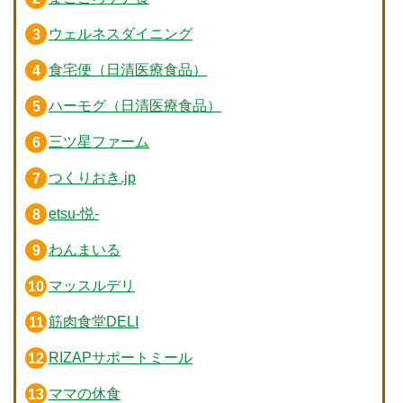
ウェルネスダイニング
食宅便（日清医療食品）
ハーモグ（日清医療食品）
三ツ星ファーム
つくりおき.jp
etsu-悦-
わんまいる
マッスルデリ
筋肉食堂DELI
RIZAPサポートミール
ママの休食