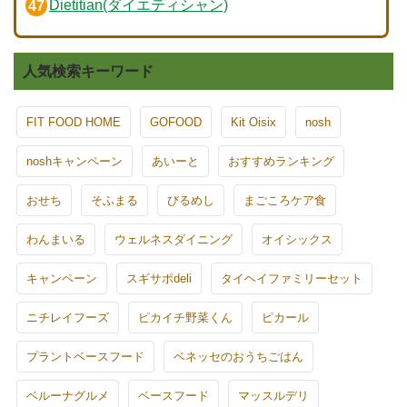
Dietitian(ダイエティシャン)
人気検索キーワード
FIT FOOD HOME
GOFOOD
Kit Oisix
nosh
noshキャンペーン
あいーと
おすすめランキング
おせち
そふまる
びるめし
まごころケア食
わんまいる
ウェルネスダイニング
オイシックス
キャンペーン
スギサポdeli
タイヘイファミリーセット
ニチレイフーズ
ピカイチ野菜くん
ピカール
プラントベースフード
ベネッセのおうちごはん
ベルーナグルメ
ベースフード
マッスルデリ