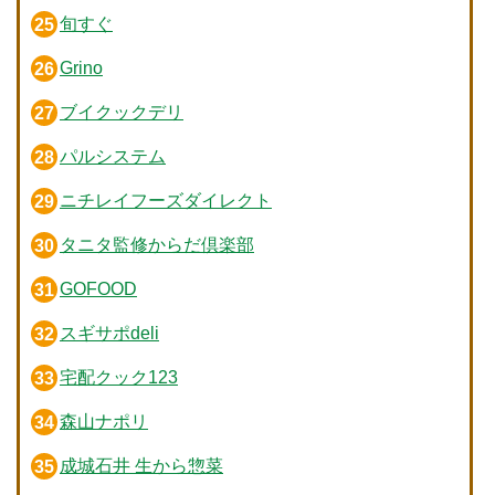
旬すぐ
Grino
ブイクックデリ
パルシステム
ニチレイフーズダイレクト
タニタ監修からだ倶楽部
GOFOOD
スギサポdeli
宅配クック123
森山ナポリ
成城石井 生から惣菜