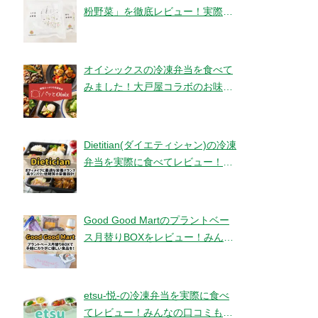
粉野菜」を徹底レビュー！実際に
食べてみました！【ベジタブルテ
ック】
オイシックスの冷凍弁当を食べて
みました！大戸屋コラボのお味と
コスパは！？【パッとOisix】
Dietitian(ダイエティシャン)の冷凍
弁当を実際に食べてレビュー！み
んなの口コミもチェックです！
Good Good Martのプラントベー
ス月替りBOXをレビュー！みんな
の口コミ・評判もチエック！
etsu-悦-の冷凍弁当を実際に食べ
てレビュー！みんなの口コミもチ