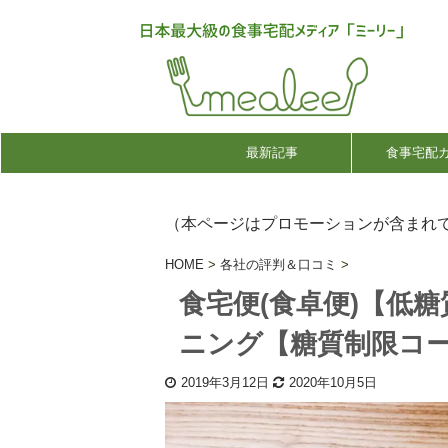
最新記事
食事宅配
（本ページはプロモーションが含まれ
HOME
>
各社の評判＆口コミ
>
食宅便(食卓便)【低
ニング【糖質制限コ
2019年3月12日
2020年10月5日