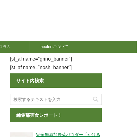
コラム
mealeeについて
[st_af name="grino_banner"]
[st_af name="nosh_banner"]
サイト内検索
編集部実食レポート！
完全無添加野菜パウダー「かける