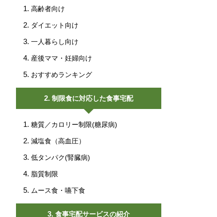
高齢者向け
ダイエット向け
一人暮らし向け
産後ママ・妊婦向け
おすすめランキング
制限食に対応した食事宅配
糖質／カロリー制限(糖尿病)
減塩食（高血圧）
低タンパク(腎臓病)
脂質制限
ムース食・嚥下食
食事宅配サービスの紹介