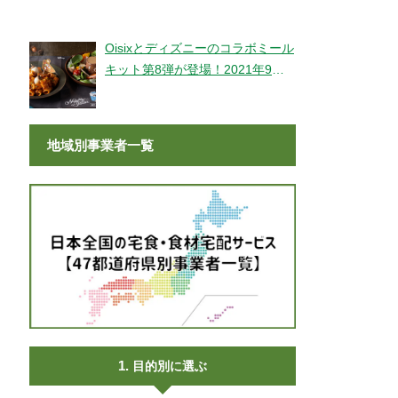
登場！
Oisixとディズニーのコラボミール
キット第8弾が登場！2021年9月9
日より販売開始！
地域別事業者一覧
目的別に選ぶ