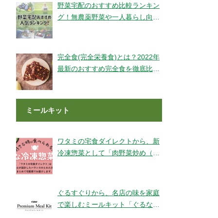
野菜宅配のおすすめ比較ランキン
グ！無農薬野菜や一人暮らし向け
もご紹介！
完全食(完全栄養食)とは？2022年
最新のおすすめ完全食を徹底比較
してみました【全14社】
ミールキット
ワタミの宅食ダイレクトから、新
冷凍惣菜として「肉野菜炒め（銚
子産山口さんのキャベツ使用）」
が登場！
ぐるすぐりから、名店の味を家庭
で楽しむミールキット「ぐるなび
Premium Meal Kit」シリーズが新