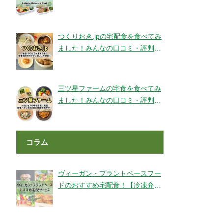
ェックです！【旬彩美膳】
つくりおき.jpの宅配食を食べてみ
ました！みんなの口コミ・評判も
チェック！
三ツ星ファームの宅食を食べてみ
ました！みんなの口コミ・評判も
チェック！
コラム
ヴィーガン・プラントベースフー
ドのおすすめ宅配食！【冷凍弁
当・ミールキット・代替肉・完全
食】