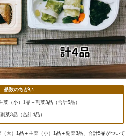
品数のちがい
主菜（小）1品＋副菜3品（合計5品）
＋副菜3品（合計4品）
（大）1品＋主菜（小）1品＋副菜3品、合計5品がついて