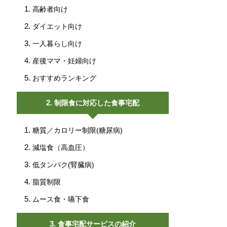
高齢者向け
ダイエット向け
一人暮らし向け
産後ママ・妊婦向け
おすすめランキング
制限食に対応した食事宅配
糖質／カロリー制限(糖尿病)
減塩食（高血圧）
低タンパク(腎臓病)
脂質制限
ムース食・嚥下食
食事宅配サービスの紹介