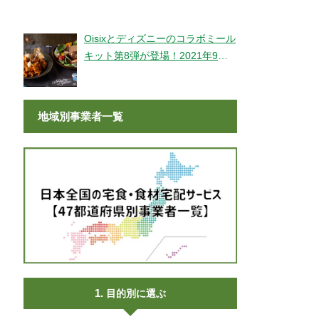
登場！
Oisixとディズニーのコラボミール
キット第8弾が登場！2021年9月9
日より販売開始！
地域別事業者一覧
目的別に選ぶ